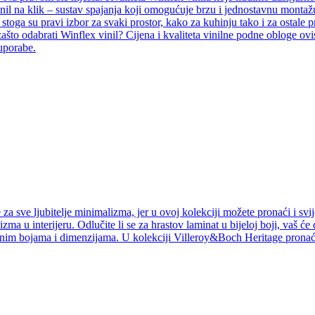
inil na klik – sustav spajanja koji omogućuje brzu i jednostavnu montažu
i, stoga su pravi izbor za svaki prostor, kako za kuhinju tako i za ostal
ašto odabrati Winflex vinil? Cijena i kvaliteta vinilne podne obloge ovi
 uporabe.
a sve ljubitelje minimalizma, jer u ovoj kolekciji možete pronaći i svij
izma u interijeru. Odlučite li se za hrastov laminat u bijeloj boji, vaš ć
jnim bojama i dimenzijama. U kolekciji Villeroy&Boch Heritage pronaći 