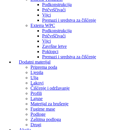
Podkonstrukcija
Pričvrščivaći
Vijci
Premazi i sredstva za čišćenje
Exterra WPC
Podkonstrukcija
Pričvrščivaći
Vijci
Završne letve
Poklopci
Premazi i sredstva za čišćenje
Dodatni materijal
Priprema poda
Ljepila
Ulja
Lakovi
Čišćenje i održavanje
Profili
Lajsne
Materijal za brušenje
Fugirne mase
Podloge
Zaštitna podloga
Drugi
Akcija