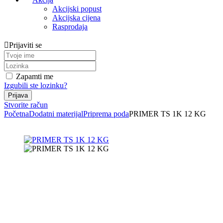
Akcijski popust
Akcijska cijena
Rasprodaja
Prijaviti se
Zapamti me
Izgubili ste lozinku?
Stvorite račun
Početna
Dodatni materijal
Priprema poda
PRIMER TS 1K 12 KG