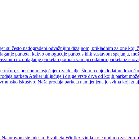
er su često nadograđeni odvažnijim dizajnom, prikladnim za one koji ž
olaganje parketa, kakvo omogućuje parket s klik sustavom spajanja, može
anim uz polaganje parketa i pomoći vam pri odabiru parketa iz snova.
je ručno, s posebnim osjećajem za detalje, što mu daje dodatnu dozu čaro
rodaja parketa Atelier uključuje i druge vrste drva od kojih parket može 
vrhunsko iskustvo. Naša prodaja parketa namijenjena je svima koji znaju
Na pravom ste mjestu. Kvaliteta Winflex vinila koje nudimo zasigurno ć