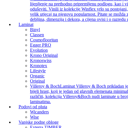
lijepljenje na prethodno pripremljenu podlogu, kao i v
oduševiti. Vinili iz kolekcije Winflex vrlo su postojan
velik utjecaj na njegovu popularnost. Pitate se možda z
debljina, dimenzija i dekora, a cijena ovisi i o razredu
Laminat
Binyl
Classen
Cosmoflooritan
Egger PRO
Evolution
Krono Original
Kronoswiss
Kronotex
Lifestyle
Organic
Original
Villeroy & Boch
Laminat Villeroy & Boch prikladan je z
bijeli hrast, koji je jedan od glavnih elemenata minimal
različiti, kolekcija Villeroy&Boch nudi laminate u bro
laminatima.
Podovi od pluta
Wicanders
Wise
Vanjske podne obloge
Exterra TIMBER