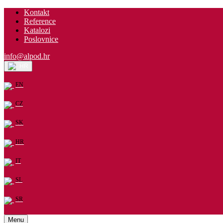
Kontakt
Reference
Katalozi
Poslovnice
info@alpod.hr
HR
EN
CZ
SK
HR
IT
SL
SR
Menu