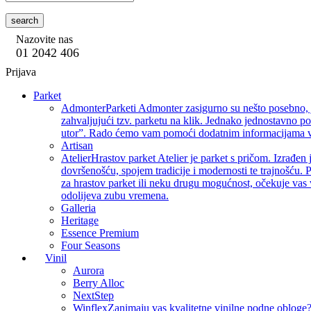
search
Nazovite nas
01 2042 406
Prijava
Parket
Admonter
Parketi Admonter zasigurno su nešto posebno, j
zahvaljujući tzv. parketu na klik. Jednako jednostavno p
utor”. Rado ćemo vam pomoći dodatnim informacijama vez
Artisan
Atelier
Hrastov parket Atelier je parket s pričom. Izrađen 
dovršenošću, spojem tradicije i modernosti te trajnošću. P
za hrastov parket ili neku drugu mogućnost, očekuje vas 
odolijeva zubu vremena.
Galleria
Heritage
Essence Premium
Four Seasons
Vinil
Aurora
Berry Alloc
NextStep
Winflex
Zanimaju vas kvalitetne vinilne podne obloge? 