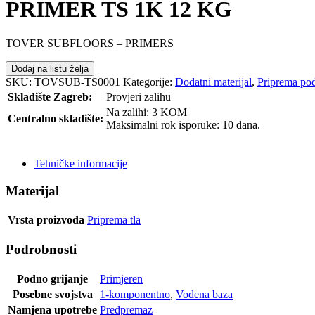
PRIMER TS 1K 12 KG
TOVER SUBFLOORS – PRIMERS
Dodaj na listu želja
SKU:
TOVSUB-TS0001
Kategorije:
Dodatni materijal
,
Priprema po
Skladište Zagreb:
Provjeri zalihu
Na zalihi: 3 KOM
Centralno skladište:
Maksimalni rok isporuke: 10 dana.
POŠALJI UPIT
Tehničke informacije
Materijal
Vrsta proizvoda
Priprema tla
Podrobnosti
Podno grijanje
Primjeren
Posebne svojstva
1-komponentno
,
Vodena baza
Namjena upotrebe
Predpremaz