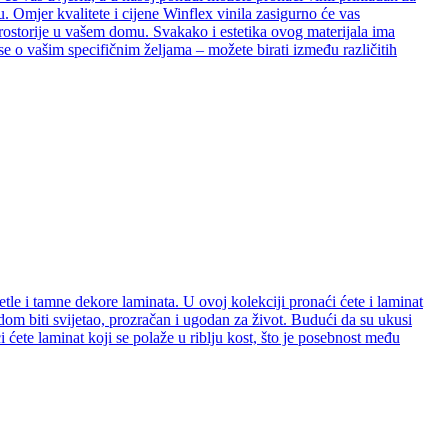
. Omjer kvalitete i cijene Winflex vinila zasigurno će vas
e prostorije u vašem domu. Svakako i estetika ovog materijala ima
se o vašim specifičnim željama – možete birati između različitih
etle i tamne dekore laminata. U ovoj kolekciji pronaći ćete i laminat
e dom biti svijetao, prozračan i ugodan za život. Budući da su ukusi
ćete laminat koji se polaže u riblju kost, što je posebnost među