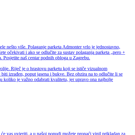
ele nešto više. Polaganje parketa Admonter vrlo je jednostavno,
te očekivati i ako se odlučite za sustav polaganja parketa „pero +
 Posjetite naš centar podnih obloga u Zagrebu.
lije. Riječ je o hrastovu parketu koji se ističe vizualnom
biti izrađen, poput jasena i bukve. Bez obzira na to odlučite li se
 koliko je važno odabrati kvalitetu, jer upravo ona najbolje
e vas uvjeriti, a u našoj ponudi možete pronaći vinil prikladan za