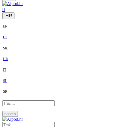
HR
EN
CS
SK
HR
IT
SL
SR
search