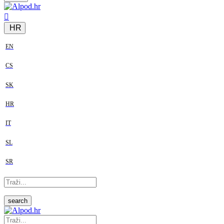
HR
EN
CS
SK
HR
IT
SL
SR
search