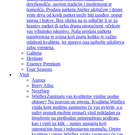
dovršenošću, spojem tradicije i modernosti te
trajnošću. Prodaja parketa Atelier uključuje i druge
vrste drva od kojih parket može biti izrađen, poput
jasena i bukve. Bez obzira na to odlučite li se za
hrastov parket ili neku drugu mogućnost, očekuje
vas vrhunsko iskustvo. Naša prodaja parketa
namijenjena je svima koji znaju koliko je važno
odabrati kvalitetu, jer upravo ona najbolje odolijeva
zubu vremena.
Galleria
Heritage
Essence Premium
Four Seasons
Vinil
Aurora
Berry Alloc
NextStep
Winflex
Zanimaju vas kvalitetne vinilne podne
obloge? Na pravom ste mjestu. Kvaliteta Winflex
vinila koje nudimo zasigurno će vas uvjeriti, a u
našoj ponudi možete pronaći vinil prikladan za
lijepljenje na prethodno pripremljenu podlogu,
kao i vinil na klik – sustav spajanja koji
omogućuje brzu i jednostavnu montažu. Omjer
kvalitete i cijene Winflex vinila zasigurno će vas