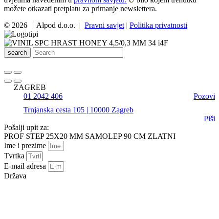
možete otkazati pretplatu za primanje newslettera.
© 2026 | Alpod d.o.o. |
Pravni savjet
|
Politika privatnosti
search
ZAGREB
01 2042 406
Pozovi
Trnjanska cesta 105 | 10000 Zagreb
Piši
Pošalji upit za:
PROF STEP 25X20 MM SAMOLEP 90 CM ZLATNI
Ime i prezime
Tvrtka
E-mail adresa
Država