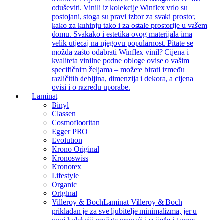
oduševiti. Vinili iz kolekcije Winflex vrlo su
postojani, stoga su pravi izbor za svaki prostor,
kako za kuhinju tako i za ostale prostorije u vašem
domu. Svakako i estetika ovog materijala ima
velik utjecaj na njegovu popularnost. Pitate se
možda zašto odabrati Winflex vinil? Cijena i
kvaliteta vinilne podne obloge ovise o vašim
specifičnim željama – možete birati između
različitih debljina, dimenzija i dekora, a cijena
ovisi i o razredu uporabe.
Laminat
Binyl
Classen
Cosmoflooritan
Egger PRO
Evolution
Krono Original
Kronoswiss
Kronotex
Lifestyle
Organic
Original
Villeroy & Boch
Laminat Villeroy & Boch
prikladan je za sve ljubitelje minimalizma, jer u
ovoj kolekciji možete pronaći i svijetle i tamne