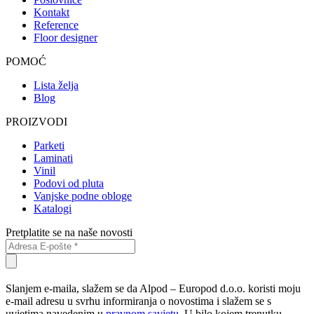
Kontakt
Reference
Floor designer
POMOĆ
Lista želja
Blog
PROIZVODI
Parketi
Laminati
Vinil
Podovi od pluta
Vanjske podne obloge
Katalogi
Pretplatite se na naše novosti
Slanjem e-maila, slažem se da Alpod – Europod d.o.o. koristi moju
e-mail adresu u svrhu informiranja o novostima i slažem se s
uvjetima navedenim u
pravnom savjetu.
U bilo kojem trenutku