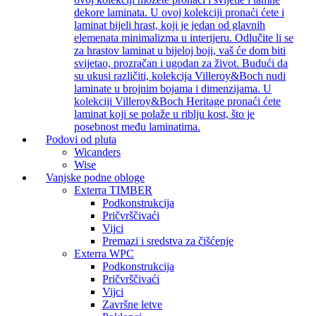
dekore laminata. U ovoj kolekciji pronaći ćete i
laminat bijeli hrast, koji je jedan od glavnih
elemenata minimalizma u interijeru. Odlučite li se
za hrastov laminat u bijeloj boji, vaš će dom biti
svijetao, prozračan i ugodan za život. Budući da
su ukusi različiti, kolekcija Villeroy&Boch nudi
laminate u brojnim bojama i dimenzijama. U
kolekciji Villeroy&Boch Heritage pronaći ćete
laminat koji se polaže u riblju kost, što je
posebnost među laminatima.
Podovi od pluta
Wicanders
Wise
Vanjske podne obloge
Exterra TIMBER
Podkonstrukcija
Pričvrščivaći
Vijci
Premazi i sredstva za čišćenje
Exterra WPC
Podkonstrukcija
Pričvrščivaći
Vijci
Završne letve