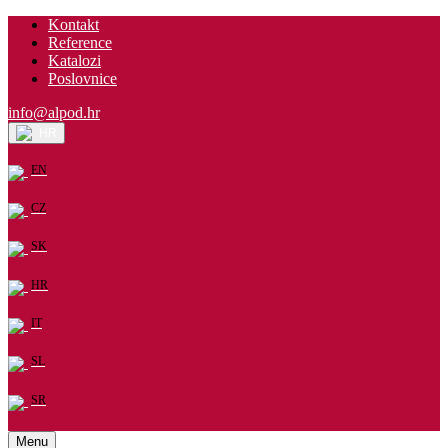
Kontakt
Reference
Katalozi
Poslovnice
info@alpod.hr
HR
EN
CZ
SK
HR
IT
SL
SR
Menu