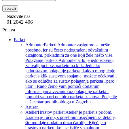
search
Nazovite nas
01 2042 406
Prijava
Parket
Admonter
Parketi Admonter zasigurno su nešto
posebno, jer su često nadograđeni odvažnijim
dizajnom, prikladnim za one koji žele nešto više.
Polaganje parketa Admonter vrlo je jednostavno,
zahvaljujući tzv. parketu na klik. Jednako
jednostavno polaganje parketa, kakvo omogućuje
parket s klik sustavom spajanja, možete očekivati i
ako se odlučite za sustav polaganja parketa „pero +
utor”. Rado ćemo vam pomoći dodatnim
informacijama vezanim uz polaganje parketa i
pomoći vam pri odabiru parketa iz snova. Posjetite
naš centar podnih obloga u Zagrebu.
Artisan
Atelier
Hrastov parket Atelier je parket s pričom.
Izrađen je ručno, s posebnim osjećajem za detalje,
što mu daje dodatnu dozu čarolije. Riječ je o
hrastovu parketu koji se ističe vizualnom