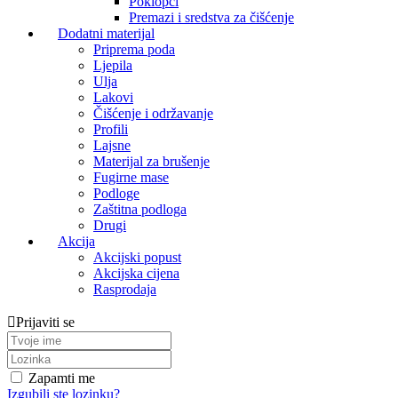
Poklopci
Premazi i sredstva za čišćenje
Dodatni materijal
Priprema poda
Ljepila
Ulja
Lakovi
Čišćenje i održavanje
Profili
Lajsne
Materijal za brušenje
Fugirne mase
Podloge
Zaštitna podloga
Drugi
Akcija
Akcijski popust
Akcijska cijena
Rasprodaja
Prijaviti se
Zapamti me
Izgubili ste lozinku?