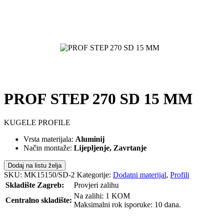
PROF STEP 270 SD 15 MM
KUGELE PROFILE
Vrsta materijala:
Aluminij
Način montaže:
Lijepljenje, Zavrtanje
Dodaj na listu želja
SKU:
MK15150/SD-2
Kategorije:
Dodatni materijal
,
Profili
Skladište Zagreb:
Provjeri zalihu
Na zalihi: 1 KOM
Centralno skladište:
Maksimalni rok isporuke: 10 dana.
POŠALJI UPIT