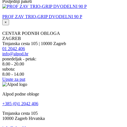
Posljednji paketi
PROF ZAV TRIO-GRIP DVODELNI 90 P
×
CENTAR PODNIH OBLOGA
ZAGREB
Trnjanska cesta 105 | 10000 Zagreb
01 2042 406
info@alpod.hr
ponedeljak - petak:
8.00 - 20.00
subota:
8.00 - 14.00
Upute za put
Alpod podne obloge
+385 (0)1 2042 406
Trnjanska cesta 105
10000 Zagreb Hrvatska