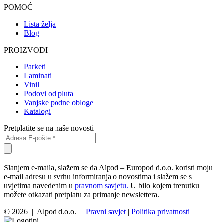
POMOĆ
Lista želja
Blog
PROIZVODI
Parketi
Laminati
Vinil
Podovi od pluta
Vanjske podne obloge
Katalogi
Pretplatite se na naše novosti
Slanjem e-maila, slažem se da Alpod – Europod d.o.o. koristi moju
e-mail adresu u svrhu informiranja o novostima i slažem se s
uvjetima navedenim u
pravnom savjetu.
U bilo kojem trenutku
možete otkazati pretplatu za primanje newslettera.
© 2026 | Alpod d.o.o. |
Pravni savjet
|
Politika privatnosti