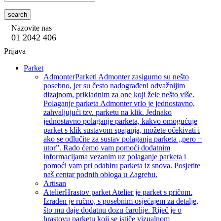
search
Nazovite nas
01 2042 406
Prijava
Parket
Admonter
Parketi Admonter zasigurno su nešto
posebno, jer su često nadograđeni odvažnijim
dizajnom, prikladnim za one koji žele nešto više.
Polaganje parketa Admonter vrlo je jednostavno,
zahvaljujući tzv. parketu na klik. Jednako
jednostavno polaganje parketa, kakvo omogućuje
parket s klik sustavom spajanja, možete očekivati i
ako se odlučite za sustav polaganja parketa „pero +
utor”. Rado ćemo vam pomoći dodatnim
informacijama vezanim uz polaganje parketa i
pomoći vam pri odabiru parketa iz snova. Posjetite
naš centar podnih obloga u Zagrebu.
Artisan
Atelier
Hrastov parket Atelier je parket s pričom.
Izrađen je ručno, s posebnim osjećajem za detalje,
što mu daje dodatnu dozu čarolije. Riječ je o
hrastovu parketu koji se ističe vizualnom