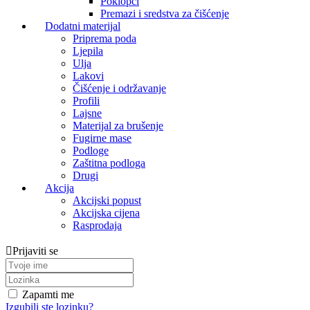
Poklopci
Premazi i sredstva za čišćenje
Dodatni materijal
Priprema poda
Ljepila
Ulja
Lakovi
Čišćenje i održavanje
Profili
Lajsne
Materijal za brušenje
Fugirne mase
Podloge
Zaštitna podloga
Drugi
Akcija
Akcijski popust
Akcijska cijena
Rasprodaja
Prijaviti se
Zapamti me
Izgubili ste lozinku?