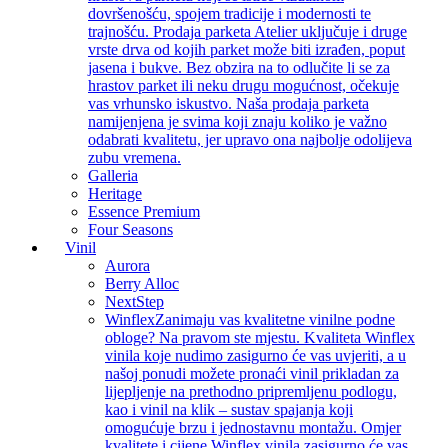
dovršenošću, spojem tradicije i modernosti te
trajnošću. Prodaja parketa Atelier uključuje i druge
vrste drva od kojih parket može biti izrađen, poput
jasena i bukve. Bez obzira na to odlučite li se za
hrastov parket ili neku drugu mogućnost, očekuje
vas vrhunsko iskustvo. Naša prodaja parketa
namijenjena je svima koji znaju koliko je važno
odabrati kvalitetu, jer upravo ona najbolje odolijeva
zubu vremena.
Galleria
Heritage
Essence Premium
Four Seasons
Vinil
Aurora
Berry Alloc
NextStep
Winflex
Zanimaju vas kvalitetne vinilne podne
obloge? Na pravom ste mjestu. Kvaliteta Winflex
vinila koje nudimo zasigurno će vas uvjeriti, a u
našoj ponudi možete pronaći vinil prikladan za
lijepljenje na prethodno pripremljenu podlogu,
kao i vinil na klik – sustav spajanja koji
omogućuje brzu i jednostavnu montažu. Omjer
kvalitete i cijene Winflex vinila zasigurno će vas