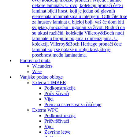
dekore laminata. U ovoj kolekciji pronaći ćete i
laminat bijeli hrast, koji je jedan od glavnih
elemenata minimalizma u interijeru. Odlučite li se
za hrastov laminat u bijeloj boji, vaš će dom biti
svijetao, prozračan i ugodan za život. Budući da
su ukusi različiti, kolekcija Villeroy&Boch nudi
laminate u brojnim bojama i dimenzijama. U
kolekciji Villeroy&Boch Heritage pronaći ćete
laminat koji se polaže u riblju kost, što je
posebnost među laminatima.
Podovi od pluta
Wicanders
Wise
Vanjske podne obloge
Exterra TIMBER
Podkonstrukcija
Pričvrščivaći
Vijci
Premazi i sredstva za čišćenje
Exterra WPC
Podkonstrukcija
Pričvrščivaći
Vijci
Završne letve