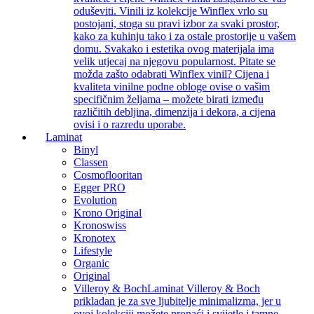
oduševiti. Vinili iz kolekcije Winflex vrlo su
postojani, stoga su pravi izbor za svaki prostor,
kako za kuhinju tako i za ostale prostorije u vašem
domu. Svakako i estetika ovog materijala ima
velik utjecaj na njegovu popularnost. Pitate se
možda zašto odabrati Winflex vinil? Cijena i
kvaliteta vinilne podne obloge ovise o vašim
specifičnim željama – možete birati između
različitih debljina, dimenzija i dekora, a cijena
ovisi i o razredu uporabe.
Laminat
Binyl
Classen
Cosmoflooritan
Egger PRO
Evolution
Krono Original
Kronoswiss
Kronotex
Lifestyle
Organic
Original
Villeroy & Boch
Laminat Villeroy & Boch
prikladan je za sve ljubitelje minimalizma, jer u
ovoj kolekciji možete pronaći i svijetle i tamne