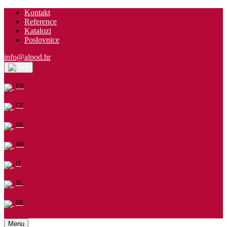
Kontakt
Reference
Katalozi
Poslovnice
info@alpod.hr
HR
EN
CZ
SK
HR
IT
SL
SR
Menu