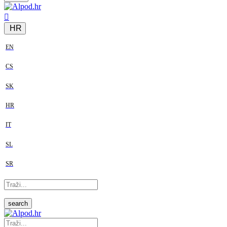
HR
EN
CS
SK
HR
IT
SL
SR
search