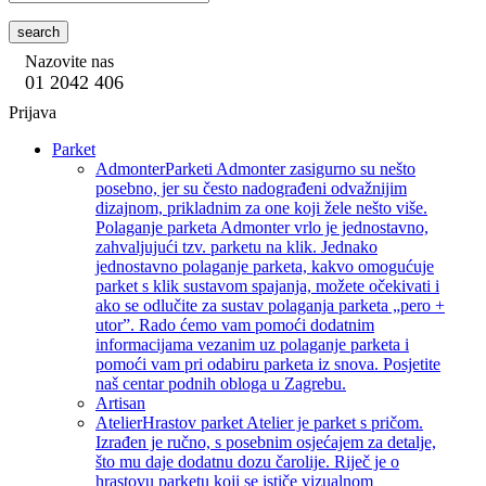
search
Nazovite nas
01 2042 406
Prijava
Parket
Admonter
Parketi Admonter zasigurno su nešto
posebno, jer su često nadograđeni odvažnijim
dizajnom, prikladnim za one koji žele nešto više.
Polaganje parketa Admonter vrlo je jednostavno,
zahvaljujući tzv. parketu na klik. Jednako
jednostavno polaganje parketa, kakvo omogućuje
parket s klik sustavom spajanja, možete očekivati i
ako se odlučite za sustav polaganja parketa „pero +
utor”. Rado ćemo vam pomoći dodatnim
informacijama vezanim uz polaganje parketa i
pomoći vam pri odabiru parketa iz snova. Posjetite
naš centar podnih obloga u Zagrebu.
Artisan
Atelier
Hrastov parket Atelier je parket s pričom.
Izrađen je ručno, s posebnim osjećajem za detalje,
što mu daje dodatnu dozu čarolije. Riječ je o
hrastovu parketu koji se ističe vizualnom