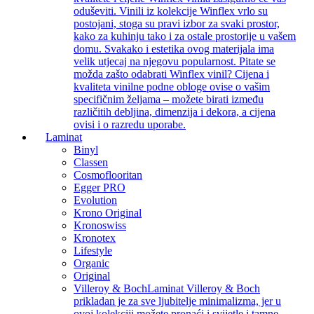
oduševiti. Vinili iz kolekcije Winflex vrlo su
postojani, stoga su pravi izbor za svaki prostor,
kako za kuhinju tako i za ostale prostorije u vašem
domu. Svakako i estetika ovog materijala ima
velik utjecaj na njegovu popularnost. Pitate se
možda zašto odabrati Winflex vinil? Cijena i
kvaliteta vinilne podne obloge ovise o vašim
specifičnim željama – možete birati između
različitih debljina, dimenzija i dekora, a cijena
ovisi i o razredu uporabe.
Laminat
Binyl
Classen
Cosmoflooritan
Egger PRO
Evolution
Krono Original
Kronoswiss
Kronotex
Lifestyle
Organic
Original
Villeroy & Boch
Laminat Villeroy & Boch
prikladan je za sve ljubitelje minimalizma, jer u
ovoj kolekciji možete pronaći i svijetle i tamne