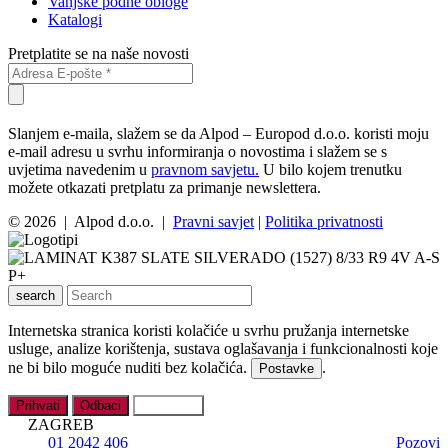
Vanjske podne obloge
Katalogi
Pretplatite se na naše novosti
Slanjem e-maila, slažem se da Alpod – Europod d.o.o. koristi moju
e-mail adresu u svrhu informiranja o novostima i slažem se s
uvjetima navedenim u
pravnom savjetu.
U bilo kojem trenutku
možete otkazati pretplatu za primanje newslettera.
© 2026 | Alpod d.o.o. |
Pravni savjet
|
Politika privatnosti
search
Internetska stranica koristi kolačiće u svrhu pružanja internetske
usluge, analize korištenja, sustava oglašavanja i funkcionalnosti koje
ne bi bilo moguće nuditi bez kolačića.
.
Postavke
Prihvati
Odbaci
Postavke
ZAGREB
01 2042 406
Pozovi