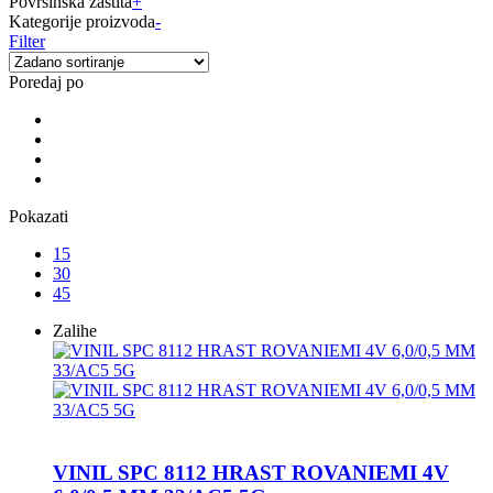
Površinska zaštita
+
Kategorije proizvoda
-
Filter
Poredaj po
Pokazati
15
30
45
Zalihe
VINIL SPC 8112 HRAST ROVANIEMI 4V