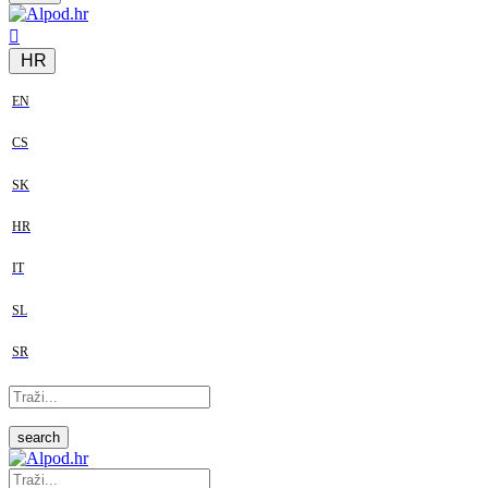
HR
EN
CS
SK
HR
IT
SL
SR
search