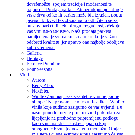
dovršenošću, spojem tradicije i modernosti te
trajnošću. Prodaja parketa Atelier uključuje i druge
vrste drva od kojih parket može biti izrađen, poput
jasena i bukve. Bez obzira na to odlučite li se za
hrastov parket ili neku drugu mogućnost, očekuje
vas vrhunsko iskustvo. Naša prodaja parketa
namijenjena je svima koji znaju koliko je važno
odabrati kvalitetu, jer upravo ona najbolje odolijeva
zubu vremena.
Galleria
Heritage
Essence Premium
Four Seasons
Vinil
Aurora
Berry Alloc
NextStep
Winflex
Zanimaju vas kvalitetne vinilne podne
obloge? Na pravom ste mjestu. Kvaliteta Winflex
vinila koje nudimo zasigurno će vas uvjeriti, a u
našoj ponudi možete pronaći vinil prikladan za
lijepljenje na prethodno pripremljenu podlogu,
kao i vinil na klik – sustav spajanja koji
omogućuje brzu i jednostavnu montažu. Omjer
kvalitete i cijene Winflex vinila zasigurno će vas