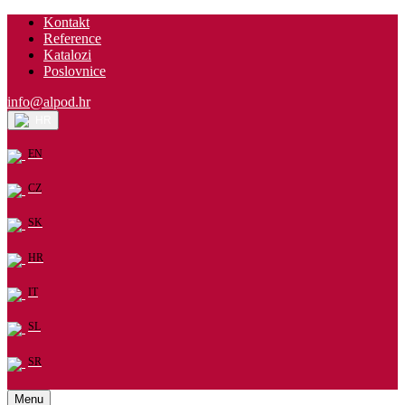
Kontakt
Reference
Katalozi
Poslovnice
info@alpod.hr
HR
EN
CZ
SK
HR
IT
SL
SR
Menu