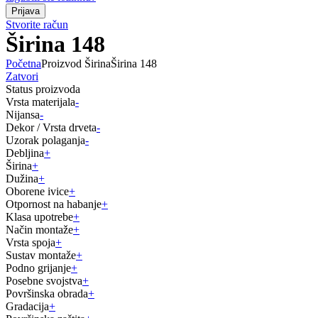
Stvorite račun
Širina 148
Početna
Proizvod Širina
Širina 148
Zatvori
Status proizvoda
Vrsta materijala
-
Nijansa
-
Dekor / Vrsta drveta
-
Uzorak polaganja
-
Debljina
+
Širina
+
Dužina
+
Oborene ivice
+
Otpornost na habanje
+
Klasa upotrebe
+
Način montaže
+
Vrsta spoja
+
Sustav montaže
+
Podno grijanje
+
Posebne svojstva
+
Površinska obrada
+
Gradacija
+