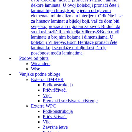
dekore laminata. U ovoj kolekciji pronaći ćete i
laminat bijeli hrast, koji je jedan od glavnih
elemenata minimalizma u interijeru. Odlučite li se
za hrastov laminat u bijeloj boji, vaš će dom biti
svijetao, prozračan i ugodan za život. Budući da
su ukusi različiti, kolekcija Villeroy&Boch nudi
laminate u brojnim bojama i dimenzijama. U
kolekciji Villeroy&Boch Heritage pronaći ćete
laminat koji se polaže u riblju kost, što je
posebnost među laminatima.
Podovi od pluta
Wicanders
Wise
Vanjske podne obloge
Exterra TIMBER
Podkonstrukcija
Pričvrščivaći
Vijci
Premazi i sredstva za čišćenje
Exterra WPC
Podkonstrukcija
Pričvrščivaći
Vijci
Završne letve