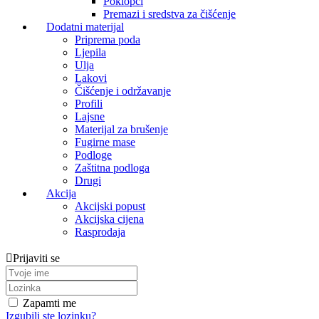
Poklopci
Premazi i sredstva za čišćenje
Dodatni materijal
Priprema poda
Ljepila
Ulja
Lakovi
Čišćenje i održavanje
Profili
Lajsne
Materijal za brušenje
Fugirne mase
Podloge
Zaštitna podloga
Drugi
Akcija
Akcijski popust
Akcijska cijena
Rasprodaja
Prijaviti se
Zapamti me
Izgubili ste lozinku?