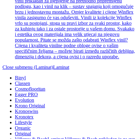
vinil prikladan za lijepljenje na prethodno pripremljenu
podlogu, kao i vinil na klik – sustav spajanja koji omogućuje
brzu i jednostavnu montažu. Omjer kvalitete i cijene Winflex
vinila zasigurno će vas oduševiti. Vinili iz kolekcije Winflex
vrlo su postojani, stoga su pravi izbor za svaki prostor, kako
za kuhinju tako i za ostale prostorije u vašem domu. Svakako
i estetika ovog materijala ima velik utjecaj na njegovu
popularnost. Pitate se možda zašto odabrati Winflex vinil?
Cijena i kvaliteta vinilne podne obloge ovise o vašim
specifičnim željama – možete birati između različitih debljina,
dimenzija i dekora, a cijena ovisi i o razredu uporabe.
Close submenu (Laminat)
Laminat
Binyl
Classen
Cosmoflooritan
Egger PRO
Evolution
Krono Original
Kronoswiss
Kronotex
Lifestyle
Organic
Original