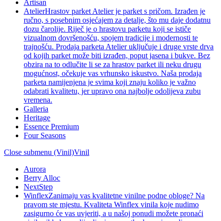
Artisan
Atelier
Hrastov parket Atelier je parket s pričom. Izrađen je
ručno, s posebnim osjećajem za detalje, što mu daje dodatnu
dozu čarolije. Riječ je o hrastovu parketu koji se ističe
vizualnom dovršenošću, spojem tradicije i modernosti te
trajnošću. Prodaja parketa Atelier uključuje i druge vrste drva
od kojih parket može biti izrađen, poput jasena i bukve. Bez
obzira na to odlučite li se za hrastov parket ili neku drugu
mogućnost, očekuje vas vrhunsko iskustvo. Naša prodaja
parketa namijenjena je svima koji znaju koliko je važno
odabrati kvalitetu, jer upravo ona najbolje odolijeva zubu
vremena.
Galleria
Heritage
Essence Premium
Four Seasons
Close submenu (Vinil)
Vinil
Aurora
Berry Alloc
NextStep
Winflex
Zanimaju vas kvalitetne vinilne podne obloge? Na
pravom ste mjestu. Kvaliteta Winflex vinila koje nudimo
zasigurno će vas uvjeriti, a u našoj ponudi možete pronaći