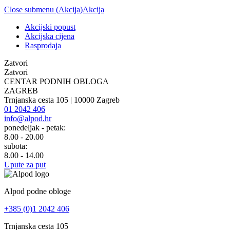
Close submenu (Akcija)
Akcija
Akcijski popust
Akcijska cijena
Rasprodaja
Zatvori
Zatvori
CENTAR PODNIH OBLOGA
ZAGREB
Trnjanska cesta 105 | 10000 Zagreb
01 2042 406
info@alpod.hr
ponedeljak - petak:
8.00 - 20.00
subota:
8.00 - 14.00
Upute za put
Alpod podne obloge
+385 (0)1 2042 406
Trnjanska cesta 105