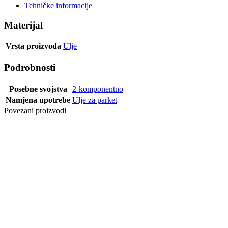
Tehničke informacije
Materijal
Vrsta proizvoda
Ulje
Podrobnosti
Posebne svojstva
2-komponentno
Namjena upotrebe
Ulje za parket
Povezani proizvodi
ULJE OIL
PLUS
AFFOGATO 2-
K 1,3 L