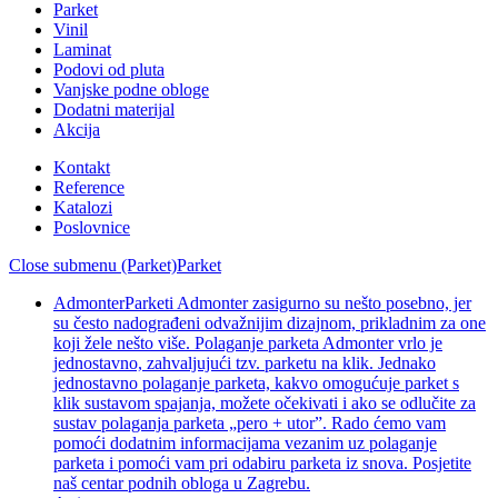
Parket
Vinil
Laminat
Podovi od pluta
Vanjske podne obloge
Dodatni materijal
Akcija
Kontakt
Reference
Katalozi
Poslovnice
Close submenu (Parket)
Parket
Admonter
Parketi Admonter zasigurno su nešto posebno, jer
su često nadograđeni odvažnijim dizajnom, prikladnim za one
koji žele nešto više. Polaganje parketa Admonter vrlo je
jednostavno, zahvaljujući tzv. parketu na klik. Jednako
jednostavno polaganje parketa, kakvo omogućuje parket s
klik sustavom spajanja, možete očekivati i ako se odlučite za
sustav polaganja parketa „pero + utor”. Rado ćemo vam
pomoći dodatnim informacijama vezanim uz polaganje
parketa i pomoći vam pri odabiru parketa iz snova. Posjetite
naš centar podnih obloga u Zagrebu.