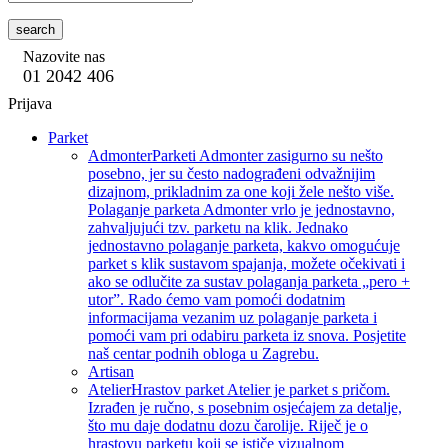
search
Nazovite nas
01 2042 406
Prijava
Parket
Admonter
Parketi Admonter zasigurno su nešto
posebno, jer su često nadograđeni odvažnijim
dizajnom, prikladnim za one koji žele nešto više.
Polaganje parketa Admonter vrlo je jednostavno,
zahvaljujući tzv. parketu na klik. Jednako
jednostavno polaganje parketa, kakvo omogućuje
parket s klik sustavom spajanja, možete očekivati i
ako se odlučite za sustav polaganja parketa „pero +
utor”. Rado ćemo vam pomoći dodatnim
informacijama vezanim uz polaganje parketa i
pomoći vam pri odabiru parketa iz snova. Posjetite
naš centar podnih obloga u Zagrebu.
Artisan
Atelier
Hrastov parket Atelier je parket s pričom.
Izrađen je ručno, s posebnim osjećajem za detalje,
što mu daje dodatnu dozu čarolije. Riječ je o
hrastovu parketu koji se ističe vizualnom