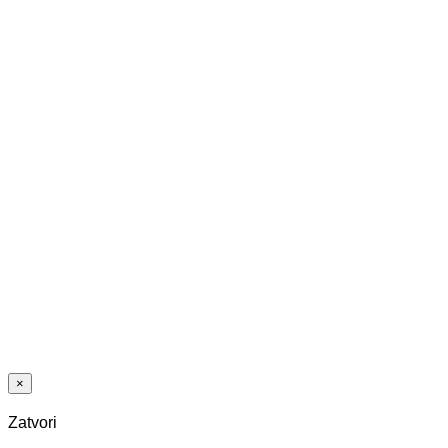
ULJE OIL
PLUS DARK
OAK 2-K 1,3 L
Posljednji paketi
ULJE OIL
PLUS
SMOKED
OAK 2-K 1,3 L
ULJE OIL
PLUS WHITE
2-K 1,3 L
×
Zatvori