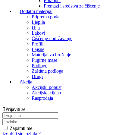
Poklopci
Premazi i sredstva za čišćenje
Dodatni materijal
Priprema poda
Ljepila
Ulja
Lakovi
Čišćenje i održavanje
Profili
Lajsne
Materijal za brušenje
Fugirne mase
Podloge
Zaštitna podloga
Drugi
Akcija
Akcijski popust
Akcijska cijena
Rasprodaja
Prijaviti se
Zapamti me
Izgubili ste lozinku?