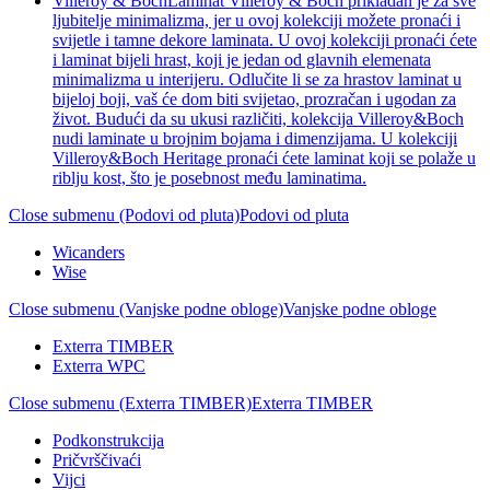
Villeroy & Boch
Laminat Villeroy & Boch prikladan je za sve
ljubitelje minimalizma, jer u ovoj kolekciji možete pronaći i
svijetle i tamne dekore laminata. U ovoj kolekciji pronaći ćete
i laminat bijeli hrast, koji je jedan od glavnih elemenata
minimalizma u interijeru. Odlučite li se za hrastov laminat u
bijeloj boji, vaš će dom biti svijetao, prozračan i ugodan za
život. Budući da su ukusi različiti, kolekcija Villeroy&Boch
nudi laminate u brojnim bojama i dimenzijama. U kolekciji
Villeroy&Boch Heritage pronaći ćete laminat koji se polaže u
riblju kost, što je posebnost među laminatima.
Close submenu (Podovi od pluta)
Podovi od pluta
Wicanders
Wise
Close submenu (Vanjske podne obloge)
Vanjske podne obloge
Exterra TIMBER
Exterra WPC
Close submenu (Exterra TIMBER)
Exterra TIMBER
Podkonstrukcija
Pričvrščivaći
Vijci