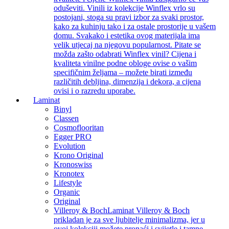
oduševiti. Vinili iz kolekcije Winflex vrlo su
postojani, stoga su pravi izbor za svaki prostor,
kako za kuhinju tako i za ostale prostorije u vašem
domu. Svakako i estetika ovog materijala ima
velik utjecaj na njegovu popularnost. Pitate se
možda zašto odabrati Winflex vinil? Cijena i
kvaliteta vinilne podne obloge ovise o vašim
specifičnim željama – možete birati između
različitih debljina, dimenzija i dekora, a cijena
ovisi i o razredu uporabe.
Laminat
Binyl
Classen
Cosmoflooritan
Egger PRO
Evolution
Krono Original
Kronoswiss
Kronotex
Lifestyle
Organic
Original
Villeroy & Boch
Laminat Villeroy & Boch
prikladan je za sve ljubitelje minimalizma, jer u
ovoj kolekciji možete pronaći i svijetle i tamne