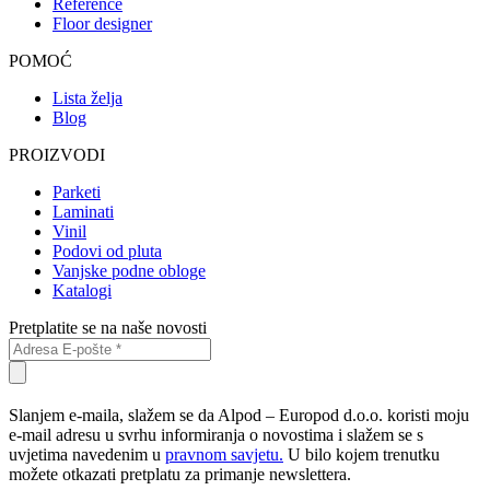
Reference
Floor designer
POMOĆ
Lista želja
Blog
PROIZVODI
Parketi
Laminati
Vinil
Podovi od pluta
Vanjske podne obloge
Katalogi
Pretplatite se na naše novosti
Slanjem e-maila, slažem se da Alpod – Europod d.o.o. koristi moju
e-mail adresu u svrhu informiranja o novostima i slažem se s
uvjetima navedenim u
pravnom savjetu.
U bilo kojem trenutku
možete otkazati pretplatu za primanje newslettera.