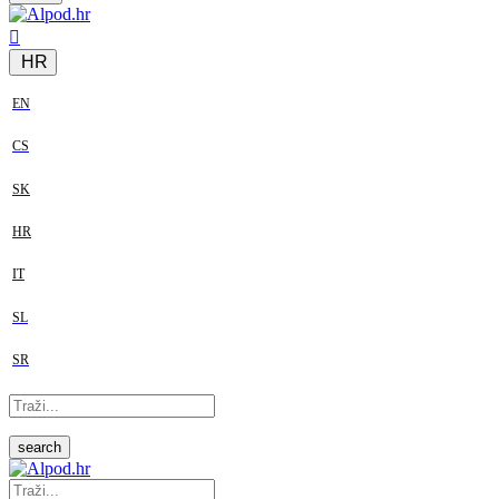
HR
EN
CS
SK
HR
IT
SL
SR
search