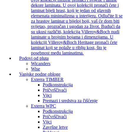
dekore laminata. U ovoj kolekciji pronaći ćete i
laminat bijeli hrast, koji je jedan od glavnih
elemenata minimalizma u interijeru. Odlučite li se
za hrastov laminat u bijeloj boji, vaš će dom biti
svijetao, prozračan i ugodan za život. Budući da
su ukusi različiti, kolekcija Villeroy&Boch nudi
laminate u brojnim bojama i dimenzijama. U
kolekciji Villeroy&Boch Heritage pronaći ćete
laminat koji se polaže u riblju kost, što je
posebnost među laminatima.
Podovi od pluta
Wicanders
Wise
Vanjske podne obloge
Exterra TIMBER
Podkonstrukcija
Pričvrščivaći
Vijci
Premazi i sredstva za čišćenje
Exterra WPC
Podkonstrukcija
Pričvrščivaći
Vijci
Završne letve