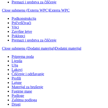
Premazi i sredstva za čišćenje
Close submenu (Exterra WPC)
Exterra WPC
Podkonstrukcija
Pričvrščivaći
Vijci
Završne letve
Poklopci
Premazi i sredstva za čišćenje
Close submenu (Dodatni materijal)
Dodatni materijal
Priprema poda
Ljepila
Ulja
Lakovi
Čišćenje i održavanje
Profili
Lajsne
Materijal za brušenje
Fugirne mase
Podloge
Zaštitna podloga
Drugi