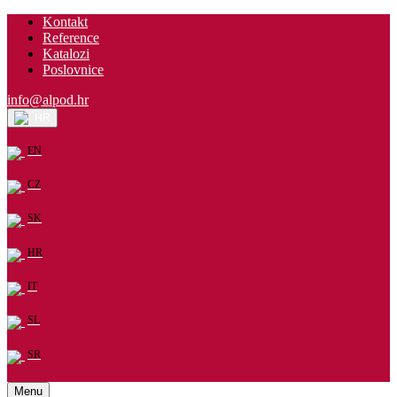
Kontakt
Reference
Katalozi
Poslovnice
info@alpod.hr
HR
EN
CZ
SK
HR
IT
SL
SR
Menu