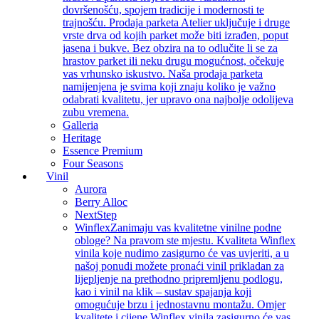
dovršenošću, spojem tradicije i modernosti te
trajnošću. Prodaja parketa Atelier uključuje i druge
vrste drva od kojih parket može biti izrađen, poput
jasena i bukve. Bez obzira na to odlučite li se za
hrastov parket ili neku drugu mogućnost, očekuje
vas vrhunsko iskustvo. Naša prodaja parketa
namijenjena je svima koji znaju koliko je važno
odabrati kvalitetu, jer upravo ona najbolje odolijeva
zubu vremena.
Galleria
Heritage
Essence Premium
Four Seasons
Vinil
Aurora
Berry Alloc
NextStep
Winflex
Zanimaju vas kvalitetne vinilne podne
obloge? Na pravom ste mjestu. Kvaliteta Winflex
vinila koje nudimo zasigurno će vas uvjeriti, a u
našoj ponudi možete pronaći vinil prikladan za
lijepljenje na prethodno pripremljenu podlogu,
kao i vinil na klik – sustav spajanja koji
omogućuje brzu i jednostavnu montažu. Omjer
kvalitete i cijene Winflex vinila zasigurno će vas