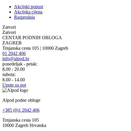
Akcijski popust
Akcijska cijena
Rasprodaja
Zatvori
Zatvori
CENTAR PODNIH OBLOGA
ZAGREB
Trnjanska cesta 105 | 10000 Zagreb
01 2042 406
info@alpod.hr
ponedeljak - petak:
8.00 - 20.00
subota:
8.00 - 14.00
Upute za put
Alpod podne obloge
+385 (0)1 2042 406
Trnjanska cesta 105
10000 Zagreb Hrvatska