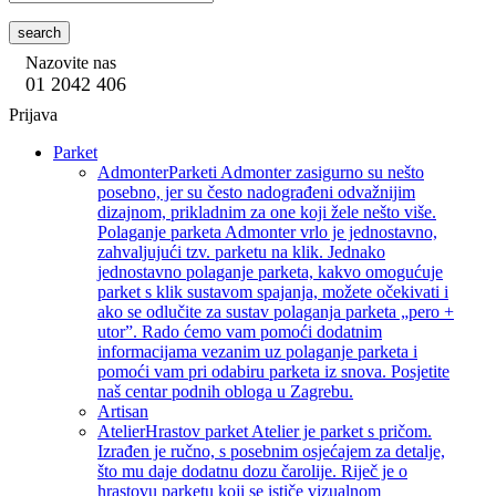
search
Nazovite nas
01 2042 406
Prijava
Parket
Admonter
Parketi Admonter zasigurno su nešto
posebno, jer su često nadograđeni odvažnijim
dizajnom, prikladnim za one koji žele nešto više.
Polaganje parketa Admonter vrlo je jednostavno,
zahvaljujući tzv. parketu na klik. Jednako
jednostavno polaganje parketa, kakvo omogućuje
parket s klik sustavom spajanja, možete očekivati i
ako se odlučite za sustav polaganja parketa „pero +
utor”. Rado ćemo vam pomoći dodatnim
informacijama vezanim uz polaganje parketa i
pomoći vam pri odabiru parketa iz snova. Posjetite
naš centar podnih obloga u Zagrebu.
Artisan
Atelier
Hrastov parket Atelier je parket s pričom.
Izrađen je ručno, s posebnim osjećajem za detalje,
što mu daje dodatnu dozu čarolije. Riječ je o
hrastovu parketu koji se ističe vizualnom