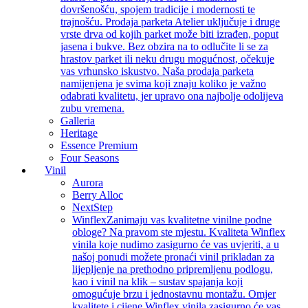
dovršenošću, spojem tradicije i modernosti te
trajnošću. Prodaja parketa Atelier uključuje i druge
vrste drva od kojih parket može biti izrađen, poput
jasena i bukve. Bez obzira na to odlučite li se za
hrastov parket ili neku drugu mogućnost, očekuje
vas vrhunsko iskustvo. Naša prodaja parketa
namijenjena je svima koji znaju koliko je važno
odabrati kvalitetu, jer upravo ona najbolje odolijeva
zubu vremena.
Galleria
Heritage
Essence Premium
Four Seasons
Vinil
Aurora
Berry Alloc
NextStep
Winflex
Zanimaju vas kvalitetne vinilne podne
obloge? Na pravom ste mjestu. Kvaliteta Winflex
vinila koje nudimo zasigurno će vas uvjeriti, a u
našoj ponudi možete pronaći vinil prikladan za
lijepljenje na prethodno pripremljenu podlogu,
kao i vinil na klik – sustav spajanja koji
omogućuje brzu i jednostavnu montažu. Omjer
kvalitete i cijene Winflex vinila zasigurno će vas