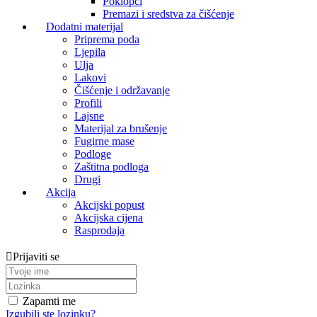
Poklopci
Premazi i sredstva za čišćenje
Dodatni materijal
Priprema poda
Ljepila
Ulja
Lakovi
Čišćenje i održavanje
Profili
Lajsne
Materijal za brušenje
Fugirne mase
Podloge
Zaštitna podloga
Drugi
Akcija
Akcijski popust
Akcijska cijena
Rasprodaja
Prijaviti se
Zapamti me
Izgubili ste lozinku?