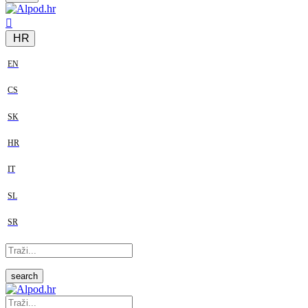
HR
EN
CS
SK
HR
IT
SL
SR
search