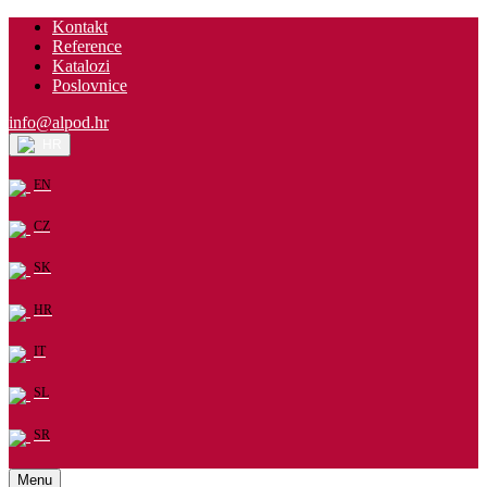
Kontakt
Reference
Katalozi
Poslovnice
info@alpod.hr
HR
EN
CZ
SK
HR
IT
SL
SR
Menu