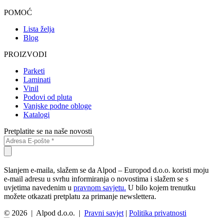
POMOĆ
Lista želja
Blog
PROIZVODI
Parketi
Laminati
Vinil
Podovi od pluta
Vanjske podne obloge
Katalogi
Pretplatite se na naše novosti
Slanjem e-maila, slažem se da Alpod – Europod d.o.o. koristi moju
e-mail adresu u svrhu informiranja o novostima i slažem se s
uvjetima navedenim u
pravnom savjetu.
U bilo kojem trenutku
možete otkazati pretplatu za primanje newslettera.
© 2026 | Alpod d.o.o. |
Pravni savjet
|
Politika privatnosti