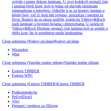
svijetle i tamne dekore laminata. U ovoj kolekciji pronaći ćete
i laminat bijeli hrast, koji je jedan od glavnih elemenata
minimalizma u interijeru. Odlučite li se za hrastov laminat u
bijeloj boji, vaš će dom biti svijetao, prozračan i ugodan za
život. Budući da su ukusi različiti, kolekcija Villeroy&Boch
nudi laminate u brojnim bojama i dimenzijama. U kolekciji
Villeroy&Boch Heritage pronaći ćete laminat koji se polaže u
riblju kost, što je posebnost među laminatima.
Close submenu (Podovi od pluta)
Podovi od pluta
Wicanders
Wise
Close submenu (Vanjske podne obloge)
Vanjske podne obloge
Exterra TIMBER
Exterra WPC
Close submenu (Exterra TIMBER)
Exterra TIMBER
Podkonstrukcija
Pričvrščivaći
Vijci
Premazi i sredstva za čišćenje