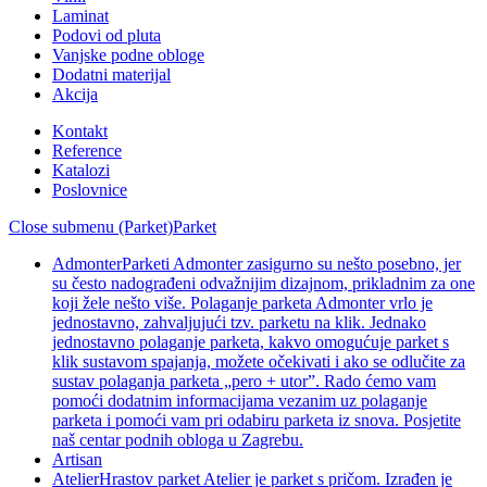
Laminat
Podovi od pluta
Vanjske podne obloge
Dodatni materijal
Akcija
Kontakt
Reference
Katalozi
Poslovnice
Close submenu (Parket)
Parket
Admonter
Parketi Admonter zasigurno su nešto posebno, jer
su često nadograđeni odvažnijim dizajnom, prikladnim za one
koji žele nešto više. Polaganje parketa Admonter vrlo je
jednostavno, zahvaljujući tzv. parketu na klik. Jednako
jednostavno polaganje parketa, kakvo omogućuje parket s
klik sustavom spajanja, možete očekivati i ako se odlučite za
sustav polaganja parketa „pero + utor”. Rado ćemo vam
pomoći dodatnim informacijama vezanim uz polaganje
parketa i pomoći vam pri odabiru parketa iz snova. Posjetite
naš centar podnih obloga u Zagrebu.
Artisan
Atelier
Hrastov parket Atelier je parket s pričom. Izrađen je