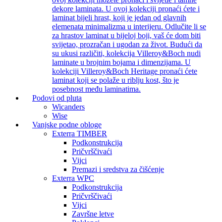
dekore laminata. U ovoj kolekciji pronaći ćete i
laminat bijeli hrast, koji je jedan od glavnih
elemenata minimalizma u interijeru. Odlučite li se
za hrastov laminat u bijeloj boji, vaš će dom biti
svijetao, prozračan i ugodan za život. Budući da
su ukusi različiti, kolekcija Villeroy&Boch nudi
laminate u brojnim bojama i dimenzijama. U
kolekciji Villeroy&Boch Heritage pronaći ćete
laminat koji se polaže u riblju kost, što je
posebnost među laminatima.
Podovi od pluta
Wicanders
Wise
Vanjske podne obloge
Exterra TIMBER
Podkonstrukcija
Pričvrščivaći
Vijci
Premazi i sredstva za čišćenje
Exterra WPC
Podkonstrukcija
Pričvrščivaći
Vijci
Završne letve