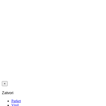
DETERDŽENT
GREY FREE
ZA
UKLANJANJE
SIVE BOJE 5 L
ŠRAFOVI ZA
DRVO
UTVRĐEN
5x40 AISI410
TX25 TORX
100 KOM
×
Zatvori
Parket
Vinil