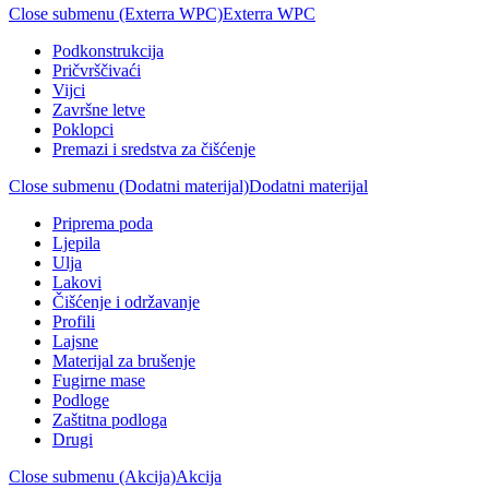
Close submenu (Exterra WPC)
Exterra WPC
Podkonstrukcija
Pričvrščivaći
Vijci
Završne letve
Poklopci
Premazi i sredstva za čišćenje
Close submenu (Dodatni materijal)
Dodatni materijal
Priprema poda
Ljepila
Ulja
Lakovi
Čišćenje i održavanje
Profili
Lajsne
Materijal za brušenje
Fugirne mase
Podloge
Zaštitna podloga
Drugi
Close submenu (Akcija)
Akcija