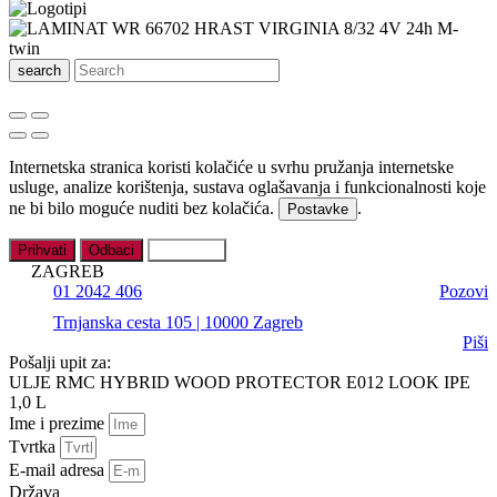
search
Internetska stranica koristi kolačiće u svrhu pružanja internetske
usluge, analize korištenja, sustava oglašavanja i funkcionalnosti koje
ne bi bilo moguće nuditi bez kolačića.
.
Postavke
Prihvati
Odbaci
Postavke
ZAGREB
01 2042 406
Pozovi
Trnjanska cesta 105 | 10000 Zagreb
Piši
Pošalji upit za:
ULJE RMC HYBRID WOOD PROTECTOR E012 LOOK IPE
1,0 L
Ime i prezime
Tvrtka
E-mail adresa
Država