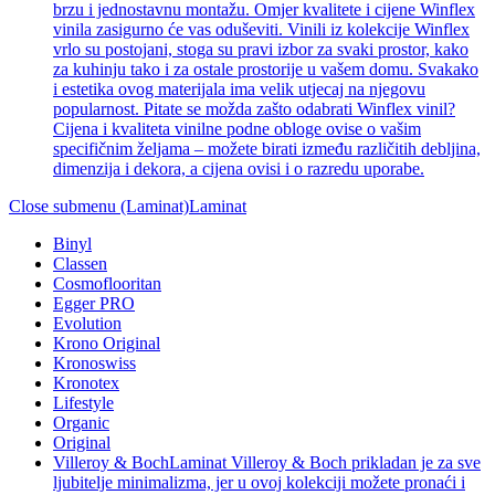
brzu i jednostavnu montažu. Omjer kvalitete i cijene Winflex
vinila zasigurno će vas oduševiti. Vinili iz kolekcije Winflex
vrlo su postojani, stoga su pravi izbor za svaki prostor, kako
za kuhinju tako i za ostale prostorije u vašem domu. Svakako
i estetika ovog materijala ima velik utjecaj na njegovu
popularnost. Pitate se možda zašto odabrati Winflex vinil?
Cijena i kvaliteta vinilne podne obloge ovise o vašim
specifičnim željama – možete birati između različitih debljina,
dimenzija i dekora, a cijena ovisi i o razredu uporabe.
Close submenu (Laminat)
Laminat
Binyl
Classen
Cosmoflooritan
Egger PRO
Evolution
Krono Original
Kronoswiss
Kronotex
Lifestyle
Organic
Original
Villeroy & Boch
Laminat Villeroy & Boch prikladan je za sve
ljubitelje minimalizma, jer u ovoj kolekciji možete pronaći i