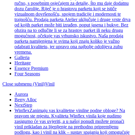
ručno, s posebnim osjećajem za detalje, što mu daje dodatnu
dozu čarolije. Riječ je o hrastovu parketu koji se ističe
vizualnom dovršenošću, spojem tradicije i modernosti te
trajnošću. Prodaja parketa Atelier uključuje i druge vrste drva
od kojih parket može biti izrađen, poput jasena i bukve. Bez
obzira na to odlučite li se za hrastov parket ili neku drugu
mogućnost, očekuje vas vrhunsko iskustvo. Naša prodaja
parketa namijenjena je svima koji znaju koliko je važno
odabrati kvalitetu, jer upravo ona najbolje odolijeva zubu
vremena.
Galleria
Heritage
Essence Premium
Four Seasons
Close submenu (Vinil)
Vinil
Aurora
Berry Alloc
NextStep
Winflex
Zanimaju vas kvalitetne vinilne podne obloge? Na
pravom ste mjestu. Kvaliteta Winflex vinila koje nudimo
zasigurno će vas uvjeriti, a u našoj ponudi možete pronaći
vinil prikladan za lijepljenje na prethodno pripremljenu
podlogu, kao i vinil na klik – sustav spajanja koji omogućuje