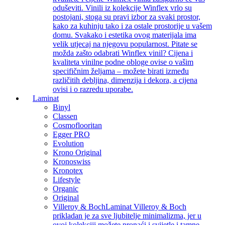
oduševiti. Vinili iz kolekcije Winflex vrlo su
postojani, stoga su pravi izbor za svaki prostor,
kako za kuhinju tako i za ostale prostorije u vašem
domu. Svakako i estetika ovog materijala ima
velik utjecaj na njegovu popularnost. Pitate se
možda zašto odabrati Winflex vinil? Cijena i
kvaliteta vinilne podne obloge ovise o vašim
specifičnim željama – možete birati između
različitih debljina, dimenzija i dekora, a cijena
ovisi i o razredu uporabe.
Laminat
Binyl
Classen
Cosmoflooritan
Egger PRO
Evolution
Krono Original
Kronoswiss
Kronotex
Lifestyle
Organic
Original
Villeroy & Boch
Laminat Villeroy & Boch
prikladan je za sve ljubitelje minimalizma, jer u
ovoj kolekciji možete pronaći i svijetle i tamne