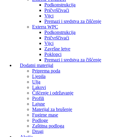
Podkonstrukcija
Pričvrščivaći
Vijci
Premazi i sredstva za čišćenje
Exterra WPC
Podkonstrukcija
Pričvrščivaći
Vijci
Završne letve
Poklopci
Premazi i sredstva za čišćenje
Dodatni materijal
Priprema poda
Ljepila
Ulja
Lakovi
Čišćenje i održavanje
Profili
Lajsne
Materijal za brušenje
Fugirne mase
Podloge
Zaštitna podloga
Drugi
Akcija