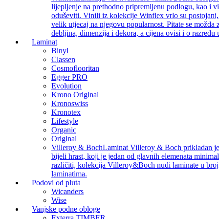
lijepljenje na prethodno pripremljenu podlogu, kao i v
oduševiti. Vinili iz kolekcije Winflex vrlo su postojan
velik utjecaj na njegovu popularnost. Pitate se možda z
debljina, dimenzija i dekora, a cijena ovisi i o razredu
Laminat
Binyl
Classen
Cosmoflooritan
Egger PRO
Evolution
Krono Original
Kronoswiss
Kronotex
Lifestyle
Organic
Original
Villeroy & Boch
Laminat Villeroy & Boch prikladan je z
bijeli hrast, koji je jedan od glavnih elemenata minimal
različiti, kolekcija Villeroy&Boch nudi laminate u bro
laminatima.
Podovi od pluta
Wicanders
Wise
Vanjske podne obloge
Exterra TIMBER