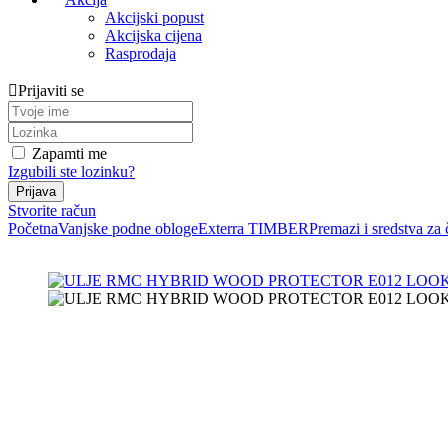
Akcijski popust
Akcijska cijena
Rasprodaja
Prijaviti se
Zapamti me
Izgubili ste lozinku?
Stvorite račun
Početna
Vanjske podne obloge
Exterra TIMBER
Premazi i sredstva za 