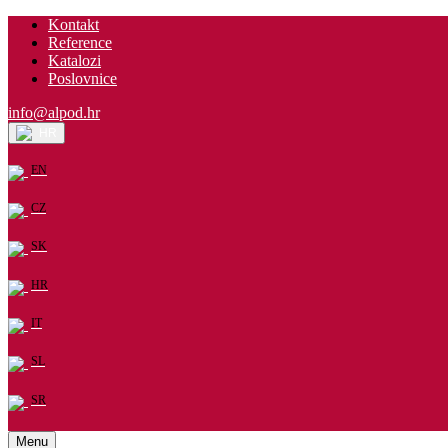
Kontakt
Reference
Katalozi
Poslovnice
info@alpod.hr
HR
EN
CZ
SK
HR
IT
SL
SR
Menu