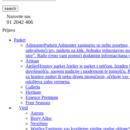
search
Nazovite nas
01 2042 406
Prijava
Parket
Admonter
Parketi Admonter zasigurno su nešto posebno, j
zahvaljujući tzv. parketu na klik. Jednako jednostavno p
utor”. Rado ćemo vam pomoći dodatnim informacijama vez
Artisan
Atelier
Hrastov parket Atelier je parket s pričom. Izrađen 
dovršenošću, spojem tradicije i modernosti te trajnošću. P
za hrastov parket ili neku drugu mogućnost, očekuje vas 
odolijeva zubu vremena.
Galleria
Heritage
Essence Premium
Four Seasons
Vinil
Aurora
Berry Alloc
NextStep
Winflex
Zanimaju vas kvalitetne vinilne podne obloge? 