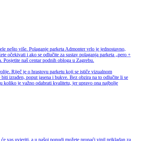
ele nešto više. Polaganje parketa Admonter vrlo je jednostavno,
te očekivati i ako se odlučite za sustav polaganja parketa „pero +
 Posjetite naš centar podnih obloga u Zagrebu.
lije. Riječ je o hrastovu parketu koji se ističe vizualnom
biti izrađen, poput jasena i bukve. Bez obzira na to odlučite li se
 koliko je važno odabrati kvalitetu, jer upravo ona najbolje
e vas uvjeriti, a u našoj ponudi možete pronaći vinil prikladan za