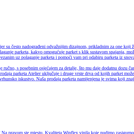
er su često nadograđeni odvažnijim dizajnom, prikladnim za one koji ž
olaganje parketa, kakvo omogućuje parket s klik sustavom spajanja, može
anim uz polaganje parketa i pomoći vam pri odabiru parketa iz snova.
je ručno, s posebnim osjećajem za detalje, što mu daje dodatnu dozu čaro
rodaja parketa Atelier uključuje i druge vrste drva od kojih parket može 
vrhunsko iskustvo. Naša prodaja parketa namijenjena je svima koji znaju
Na pravom ste mjestu. Kvaliteta Winflex vinila koje nudimo zasigurno ć