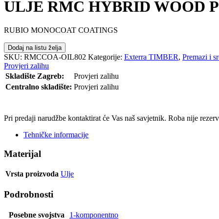
ULJE RMC HYBRID WOOD PR
RUBIO MONOCOAT COATINGS
Dodaj na listu želja
SKU:
RMCCOA-OIL802
Kategorije:
Exterra TIMBER
,
Premazi i sr
Provjeri zalihu
Skladište Zagreb:
Provjeri zalihu
Centralno skladište:
Provjeri zalihu
POŠALJI UPIT
Pri predaji narudžbe kontaktirat će Vas naš savjetnik. Roba nije reze
Tehničke informacije
Materijal
Vrsta proizvoda
Ulje
Podrobnosti
Posebne svojstva
1-komponentno