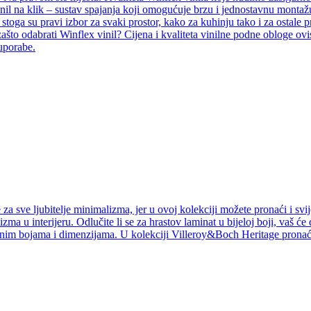
inil na klik – sustav spajanja koji omogućuje brzu i jednostavnu montažu
i, stoga su pravi izbor za svaki prostor, kako za kuhinju tako i za ostal
ašto odabrati Winflex vinil? Cijena i kvaliteta vinilne podne obloge ovi
 uporabe.
a sve ljubitelje minimalizma, jer u ovoj kolekciji možete pronaći i svij
izma u interijeru. Odlučite li se za hrastov laminat u bijeloj boji, vaš ć
jnim bojama i dimenzijama. U kolekciji Villeroy&Boch Heritage pronaći 