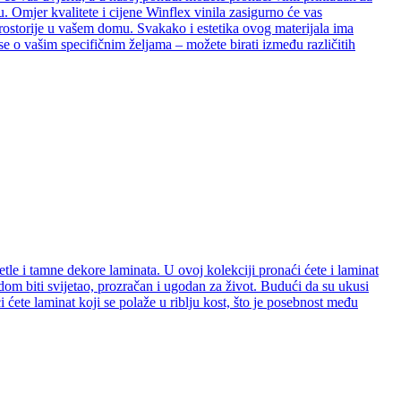
. Omjer kvalitete i cijene Winflex vinila zasigurno će vas
e prostorije u vašem domu. Svakako i estetika ovog materijala ima
se o vašim specifičnim željama – možete birati između različitih
etle i tamne dekore laminata. U ovoj kolekciji pronaći ćete i laminat
e dom biti svijetao, prozračan i ugodan za život. Budući da su ukusi
ćete laminat koji se polaže u riblju kost, što je posebnost među