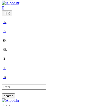
HR
EN
CS
SK
HR
IT
SL
SR
search