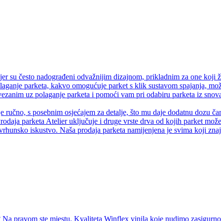
er su često nadograđeni odvažnijim dizajnom, prikladnim za one koji ž
olaganje parketa, kakvo omogućuje parket s klik sustavom spajanja, može
anim uz polaganje parketa i pomoći vam pri odabiru parketa iz snova.
je ručno, s posebnim osjećajem za detalje, što mu daje dodatnu dozu čaro
rodaja parketa Atelier uključuje i druge vrste drva od kojih parket može 
vrhunsko iskustvo. Naša prodaja parketa namijenjena je svima koji znaju
Na pravom ste mjestu. Kvaliteta Winflex vinila koje nudimo zasigurno ć