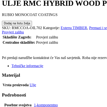
ULJE RMC HYBRID WOOD P
RUBIO MONOCOAT COATINGS
Dodaj na listu želja
SKU:
RMCCOA-OIL702
Kategorije:
Exterra TIMBER
,
Premazi i sr
Provjeri zalihu
Skladište Zagreb:
Provjeri zalihu
Centralno skladište:
Provjeri zalihu
POŠALJI UPIT
Pri predaji narudžbe kontaktirat će Vas naš savjetnik. Roba nije reze
Tehničke informacije
Materijal
Vrsta proizvoda
Ulje
Podrobnosti
Posebne svojstva
1-komponentno