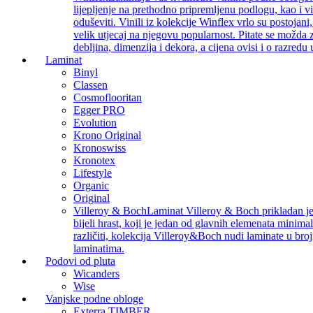
lijepljenje na prethodno pripremljenu podlogu, kao i v
oduševiti. Vinili iz kolekcije Winflex vrlo su postojan
velik utjecaj na njegovu popularnost. Pitate se možda z
debljina, dimenzija i dekora, a cijena ovisi i o razredu
Laminat
Binyl
Classen
Cosmoflooritan
Egger PRO
Evolution
Krono Original
Kronoswiss
Kronotex
Lifestyle
Organic
Original
Villeroy & Boch
Laminat Villeroy & Boch prikladan je z
bijeli hrast, koji je jedan od glavnih elemenata minimal
različiti, kolekcija Villeroy&Boch nudi laminate u bro
laminatima.
Podovi od pluta
Wicanders
Wise
Vanjske podne obloge
Exterra TIMBER