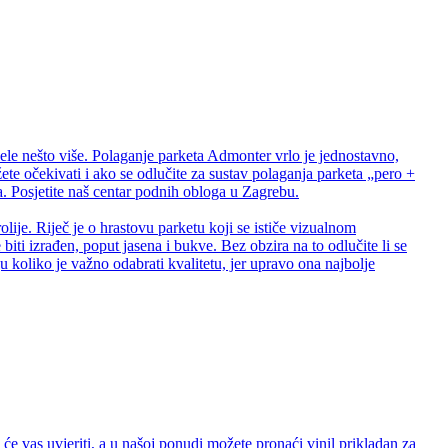
ele nešto više. Polaganje parketa Admonter vrlo je jednostavno,
te očekivati i ako se odlučite za sustav polaganja parketa „pero +
 Posjetite naš centar podnih obloga u Zagrebu.
lije. Riječ je o hrastovu parketu koji se ističe vizualnom
biti izrađen, poput jasena i bukve. Bez obzira na to odlučite li se
 koliko je važno odabrati kvalitetu, jer upravo ona najbolje
e vas uvjeriti, a u našoj ponudi možete pronaći vinil prikladan za