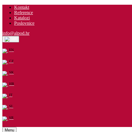
Kontakt
Reference
Katalozi
Poslovnice
info@alpod.hr
HR
EN
CZ
SK
HR
IT
SL
SR
Menu