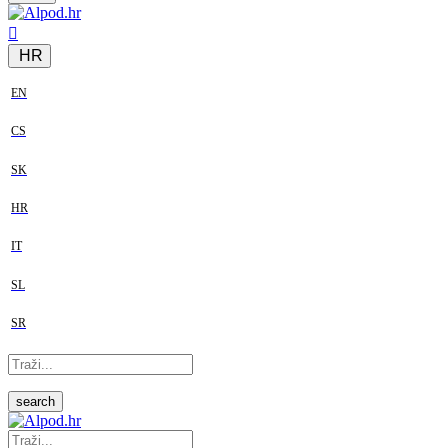
HR
EN
CS
SK
HR
IT
SL
SR
search