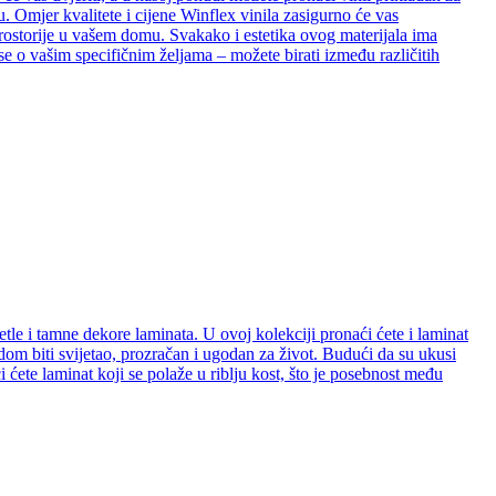
. Omjer kvalitete i cijene Winflex vinila zasigurno će vas
e prostorije u vašem domu. Svakako i estetika ovog materijala ima
se o vašim specifičnim željama – možete birati između različitih
etle i tamne dekore laminata. U ovoj kolekciji pronaći ćete i laminat
e dom biti svijetao, prozračan i ugodan za život. Budući da su ukusi
ćete laminat koji se polaže u riblju kost, što je posebnost među