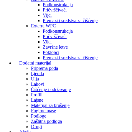
Podkonstrukcija
Pričvrščivaći
Vijci
Premazi i sredstva za čišćenje
Exterra WPC
Podkonstrukcija
Pričvrščivaći
Vijci
Završne letve
Poklopci
Premazi i sredstva za čišćenje
Dodatni materijal
Priprema poda
Ljepila
Ulja
Lakovi
Čišćenje i održavanje
Profili
Lajsne
Materijal za brušenje
Fugirne mase
Podloge
Zaštitna podloga
Drugi
Akcija