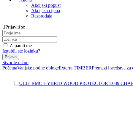
Akcijski popust
Akcijska cijena
Rasprodaja
Prijaviti se
Zapamti me
Izgubili ste lozinku?
Stvorite račun
Početna
Vanjske podne obloge
Exterra TIMBER
Premazi i sredstva za 