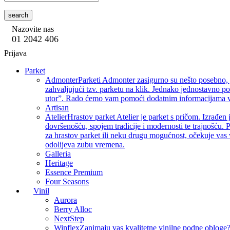
search
Nazovite nas
01 2042 406
Prijava
Parket
Admonter
Parketi Admonter zasigurno su nešto posebno, j
zahvaljujući tzv. parketu na klik. Jednako jednostavno p
utor”. Rado ćemo vam pomoći dodatnim informacijama vez
Artisan
Atelier
Hrastov parket Atelier je parket s pričom. Izrađen 
dovršenošću, spojem tradicije i modernosti te trajnošću. P
za hrastov parket ili neku drugu mogućnost, očekuje vas 
odolijeva zubu vremena.
Galleria
Heritage
Essence Premium
Four Seasons
Vinil
Aurora
Berry Alloc
NextStep
Winflex
Zanimaju vas kvalitetne vinilne podne obloge? 