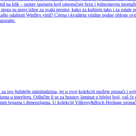
inil na klik – sustav spajanja koji omogućuje brzu i jednostavnu montažu
i, stoga su pravi izbor za svaki prostor, kako za kuhinju tako i za ostal
ašto odabrati Winflex vinil? Cijena i kvaliteta vinilne podne obloge ovi
 uporabe.
a sve ljubitelje minimalizma, jer u ovoj kolekciji možete pronaći i svij
izma u interijeru. Odlučite li se za hrastov laminat u bijeloj boji, vaš ć
jnim bojama i dimenzijama. U kolekciji Villeroy&Boch Heritage pronaći 