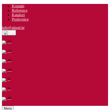
Kontakt
Reference
Katalozi
Poslovnice
info@alpod.hr
HR
EN
CZ
SK
HR
IT
SL
SR
Menu