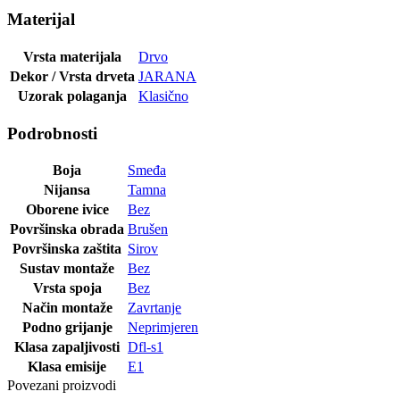
Materijal
Vrsta materijala
Drvo
Dekor / Vrsta drveta
JARANA
Uzorak polaganja
Klasično
Podrobnosti
Boja
Smeđa
Nijansa
Tamna
Oborene ivice
Bez
Površinska obrada
Brušen
Površinska zaštita
Sirov
Sustav montaže
Bez
Vrsta spoja
Bez
Način montaže
Zavrtanje
Podno grijanje
Neprimjeren
Klasa zapaljivosti
Dfl-s1
Klasa emisije
E1
Povezani proizvodi