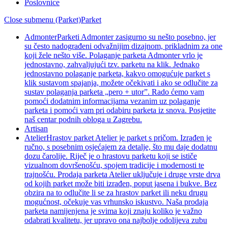
Poslovnice
Close submenu (Parket)
Parket
Admonter
Parketi Admonter zasigurno su nešto posebno, jer
su često nadograđeni odvažnijim dizajnom, prikladnim za one
koji žele nešto više. Polaganje parketa Admonter vrlo je
jednostavno, zahvaljujući tzv. parketu na klik. Jednako
jednostavno polaganje parketa, kakvo omogućuje parket s
klik sustavom spajanja, možete očekivati i ako se odlučite za
sustav polaganja parketa „pero + utor”. Rado ćemo vam
pomoći dodatnim informacijama vezanim uz polaganje
parketa i pomoći vam pri odabiru parketa iz snova. Posjetite
naš centar podnih obloga u Zagrebu.
Artisan
Atelier
Hrastov parket Atelier je parket s pričom. Izrađen je
ručno, s posebnim osjećajem za detalje, što mu daje dodatnu
dozu čarolije. Riječ je o hrastovu parketu koji se ističe
vizualnom dovršenošću, spojem tradicije i modernosti te
trajnošću. Prodaja parketa Atelier uključuje i druge vrste drva
od kojih parket može biti izrađen, poput jasena i bukve. Bez
obzira na to odlučite li se za hrastov parket ili neku drugu
mogućnost, očekuje vas vrhunsko iskustvo. Naša prodaja
parketa namijenjena je svima koji znaju koliko je važno
odabrati kvalitetu, jer upravo ona najbolje odolijeva zubu