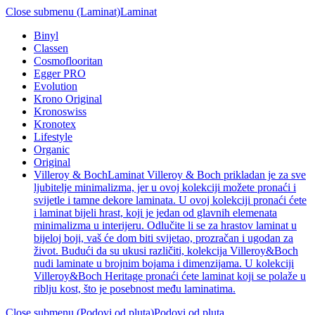
Close submenu (Laminat)
Laminat
Binyl
Classen
Cosmoflooritan
Egger PRO
Evolution
Krono Original
Kronoswiss
Kronotex
Lifestyle
Organic
Original
Villeroy & Boch
Laminat Villeroy & Boch prikladan je za sve
ljubitelje minimalizma, jer u ovoj kolekciji možete pronaći i
svijetle i tamne dekore laminata. U ovoj kolekciji pronaći ćete
i laminat bijeli hrast, koji je jedan od glavnih elemenata
minimalizma u interijeru. Odlučite li se za hrastov laminat u
bijeloj boji, vaš će dom biti svijetao, prozračan i ugodan za
život. Budući da su ukusi različiti, kolekcija Villeroy&Boch
nudi laminate u brojnim bojama i dimenzijama. U kolekciji
Villeroy&Boch Heritage pronaći ćete laminat koji se polaže u
riblju kost, što je posebnost među laminatima.
Close submenu (Podovi od pluta)
Podovi od pluta