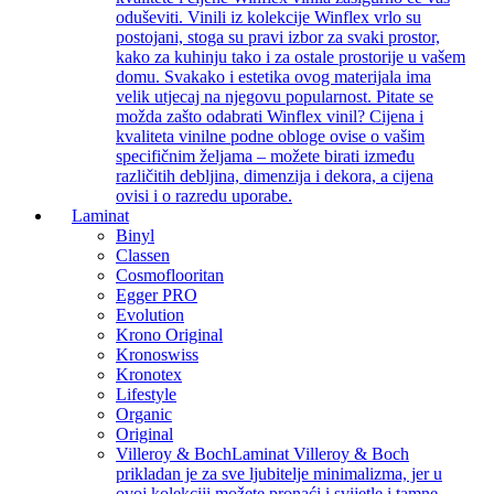
oduševiti. Vinili iz kolekcije Winflex vrlo su
postojani, stoga su pravi izbor za svaki prostor,
kako za kuhinju tako i za ostale prostorije u vašem
domu. Svakako i estetika ovog materijala ima
velik utjecaj na njegovu popularnost. Pitate se
možda zašto odabrati Winflex vinil? Cijena i
kvaliteta vinilne podne obloge ovise o vašim
specifičnim željama – možete birati između
različitih debljina, dimenzija i dekora, a cijena
ovisi i o razredu uporabe.
Laminat
Binyl
Classen
Cosmoflooritan
Egger PRO
Evolution
Krono Original
Kronoswiss
Kronotex
Lifestyle
Organic
Original
Villeroy & Boch
Laminat Villeroy & Boch
prikladan je za sve ljubitelje minimalizma, jer u
ovoj kolekciji možete pronaći i svijetle i tamne