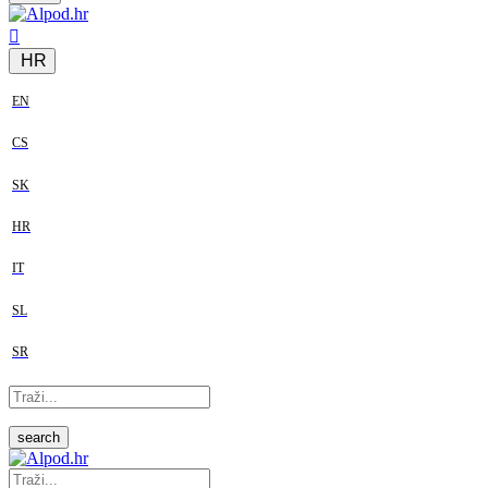
HR
EN
CS
SK
HR
IT
SL
SR
search