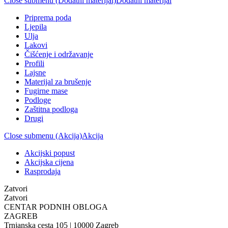
Close submenu (Dodatni materijal)
Dodatni materijal
Priprema poda
Ljepila
Ulja
Lakovi
Čišćenje i održavanje
Profili
Lajsne
Materijal za brušenje
Fugirne mase
Podloge
Zaštitna podloga
Drugi
Close submenu (Akcija)
Akcija
Akcijski popust
Akcijska cijena
Rasprodaja
Zatvori
Zatvori
CENTAR PODNIH OBLOGA
ZAGREB
Trnjanska cesta 105 | 10000 Zagreb