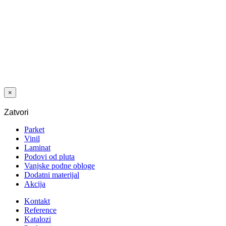
Dodaj na listu
želja
PRIJEMAZ
WPC COVER
ZA ZAŠTITU
OD ULJA I
MASNOĆE 5 L
×
Zatvori
Parket
Vinil
Laminat
Podovi od pluta
Vanjske podne obloge
Dodatni materijal
Akcija
Kontakt
Reference
Katalozi