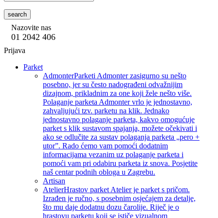
search
Nazovite nas
01 2042 406
Prijava
Parket
Admonter
Parketi Admonter zasigurno su nešto
posebno, jer su često nadograđeni odvažnijim
dizajnom, prikladnim za one koji žele nešto više.
Polaganje parketa Admonter vrlo je jednostavno,
zahvaljujući tzv. parketu na klik. Jednako
jednostavno polaganje parketa, kakvo omogućuje
parket s klik sustavom spajanja, možete očekivati i
ako se odlučite za sustav polaganja parketa „pero +
utor”. Rado ćemo vam pomoći dodatnim
informacijama vezanim uz polaganje parketa i
pomoći vam pri odabiru parketa iz snova. Posjetite
naš centar podnih obloga u Zagrebu.
Artisan
Atelier
Hrastov parket Atelier je parket s pričom.
Izrađen je ručno, s posebnim osjećajem za detalje,
što mu daje dodatnu dozu čarolije. Riječ je o
hrastovu parketu koji se ističe vizualnom