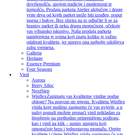
dovršenošću, spojem tradicije i modernosti te
trajnošću. Prodaja parketa Atelier uključuje i druge
vrste drva od kojih parket može biti izrađen, poput
jasena i bukve. Bez obzira na to odlučite li se za
hrastov parket ili neku drugu mogućnost, očekuje
vas vrhunsko iskustvo. Naša prodaja parketa
namijenjena je svima koji znaju koliko je važno
odabrati kvalitetu, jer upravo ona najbolje odolijeva
zubu vremena.
Galleria
Heritage
Essence Premium
Four Seasons
Vinil
Aurora
Berry Alloc
NextStep
Winflex
Zanimaju vas kvalitetne vinilne podne
obloge? Na pravom ste mjestu. Kvaliteta Winflex
vinila koje nudimo zasigurno će vas uvjeriti, a u
našoj ponudi možete pronaći vinil prikladan za
lijepljenje na prethodno pripremljenu podlogu,
kao i vinil na klik – sustav spajanja koji
omogućuje brzu i jednostavnu montažu. Omjer
kvalitete i cijene Winflex vinila zasigurno će vas