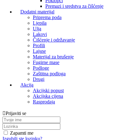
Poklopci
Premazi i sredstva za čišćenje
Dodatni materijal
Priprema poda
Ljepila
Ulja
Lakovi
Čišćenje i održavanje
Profili
Lajsne
Materijal za brušenje
Fugirne mase
Podloge
Zaštitna podloga
Drugi
Akcija
Akcijski popust
Akcijska cijena
Rasprodaja
Prijaviti se
Zapamti me
Izgubili ste lozinku?