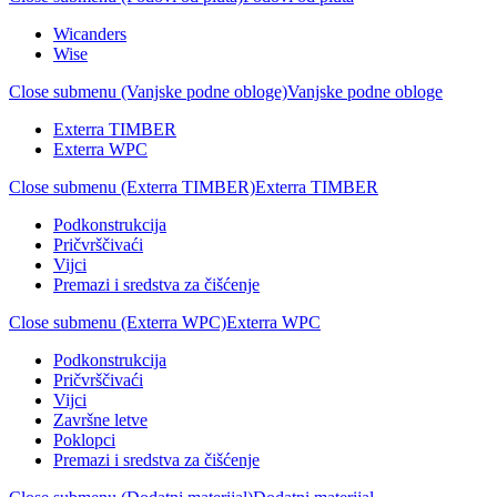
Wicanders
Wise
Close submenu (Vanjske podne obloge)
Vanjske podne obloge
Exterra TIMBER
Exterra WPC
Close submenu (Exterra TIMBER)
Exterra TIMBER
Podkonstrukcija
Pričvrščivaći
Vijci
Premazi i sredstva za čišćenje
Close submenu (Exterra WPC)
Exterra WPC
Podkonstrukcija
Pričvrščivaći
Vijci
Završne letve
Poklopci
Premazi i sredstva za čišćenje