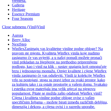
vremena.
Galleria
Heritage
Essence Premium
Four Seasons
Close submenu (Vinil)
Vinil
Aurora
Berry Alloc
NextStep
Winflex
Zanimaju vas kvalitetne vinilne podne obloge? Na
pravom ste mjestu. Kvaliteta Winflex vinila koje nudimo
zasigurno će vas uvjeriti, a u našoj ponudi možete pronaći
vinil prikladan za lijepljenje na prethodno pripremljenu
podlogu, kao i vinil na klik – sustav spajanja koji omogućuje
brzu i jednostavnu montažu. Omjer kvalitete i cijene Winflex
vinila zasigurno će vas oduševiti. Vinili iz kolekcije Winflex
vrlo su postojani, stoga su pravi izbor za svaki prostor, kako
za kuhinju tako i za ostale prostorije u vašem domu. Svakako
i estetika ovog materijala ima velik utjecaj na njegovu
popularnost. Pitate se možda zašto odabrati Winflex vinil?
Cijena i kvaliteta vinilne podne obloge ovise o vašim
specifičnim željama – možete birati između različitih debljina,
dimenzija i dekora, a cijena ovisi i o razredu uporabe.