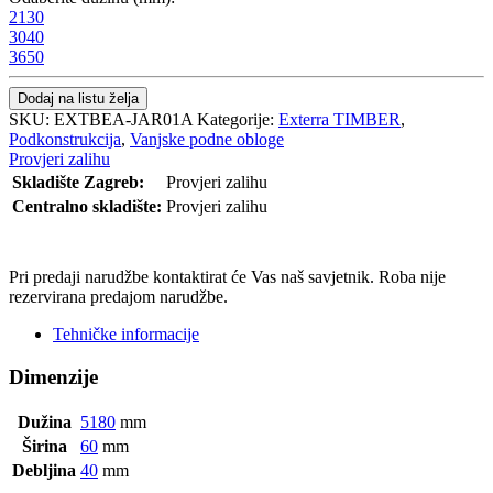
2130
3040
3650
Dodaj na listu želja
SKU:
EXTBEA-JAR01A
Kategorije:
Exterra TIMBER
,
Podkonstrukcija
,
Vanjske podne obloge
Provjeri zalihu
Skladište Zagreb:
Provjeri zalihu
Centralno skladište:
Provjeri zalihu
POŠALJI UPIT
Pri predaji narudžbe kontaktirat će Vas naš savjetnik. Roba nije
rezervirana predajom narudžbe.
Tehničke informacije
Dimenzije
Dužina
5180
mm
Širina
60
mm
Debljina
40
mm