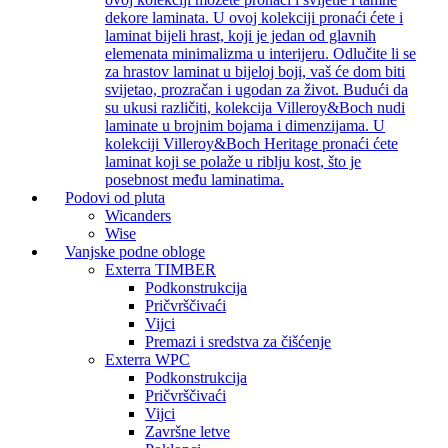
dekore laminata. U ovoj kolekciji pronaći ćete i
laminat bijeli hrast, koji je jedan od glavnih
elemenata minimalizma u interijeru. Odlučite li se
za hrastov laminat u bijeloj boji, vaš će dom biti
svijetao, prozračan i ugodan za život. Budući da
su ukusi različiti, kolekcija Villeroy&Boch nudi
laminate u brojnim bojama i dimenzijama. U
kolekciji Villeroy&Boch Heritage pronaći ćete
laminat koji se polaže u riblju kost, što je
posebnost među laminatima.
Podovi od pluta
Wicanders
Wise
Vanjske podne obloge
Exterra TIMBER
Podkonstrukcija
Pričvrščivaći
Vijci
Premazi i sredstva za čišćenje
Exterra WPC
Podkonstrukcija
Pričvrščivaći
Vijci
Završne letve