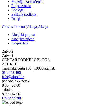
Materijal za brušenje
Fugirne mase
Podloge
Zaštitna podloga
Drugi
Close submenu (Akcija)
Akcija
Akcijski popust
Akcijska cijena
Rasprodaja
Zatvori
Zatvori
CENTAR PODNIH OBLOGA
ZAGREB
Trnjanska cesta 105 | 10000 Zagreb
01 2042 406
info@alpod.hr
ponedeljak - petak:
8.00 - 20.00
subota:
8.00 - 14.00
Upute za put