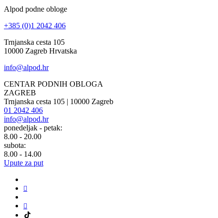
Alpod podne obloge
+385 (0)1 2042 406
Trnjanska cesta 105
10000 Zagreb Hrvatska
info@alpod.hr
CENTAR PODNIH OBLOGA
ZAGREB
Trnjanska cesta 105 | 10000 Zagreb
01 2042 406
info@alpod.hr
ponedeljak - petak:
8.00 - 20.00
subota:
8.00 - 14.00
Upute za put