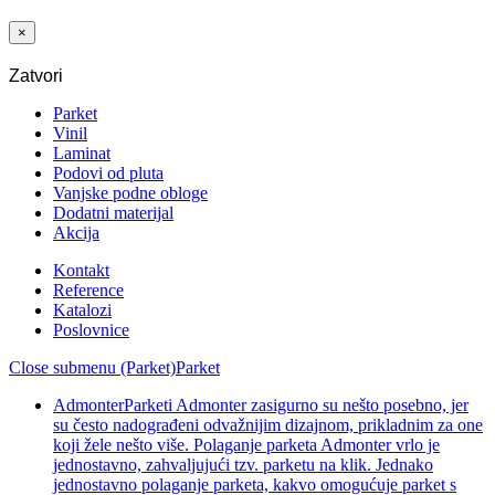
100 KOM
×
Zatvori
Parket
Vinil
Laminat
Podovi od pluta
Vanjske podne obloge
Dodatni materijal
Akcija
Kontakt
Reference
Katalozi
Poslovnice
Close submenu (Parket)
Parket
Admonter
Parketi Admonter zasigurno su nešto posebno, jer
su često nadograđeni odvažnijim dizajnom, prikladnim za one
koji žele nešto više. Polaganje parketa Admonter vrlo je
jednostavno, zahvaljujući tzv. parketu na klik. Jednako
jednostavno polaganje parketa, kakvo omogućuje parket s