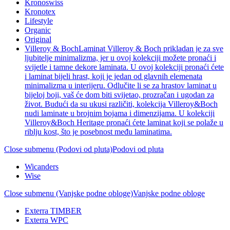
Kronoswiss
Kronotex
Lifestyle
Organic
Original
Villeroy & Boch
Laminat Villeroy & Boch prikladan je za sve
ljubitelje minimalizma, jer u ovoj kolekciji možete pronaći i
svijetle i tamne dekore laminata. U ovoj kolekciji pronaći ćete
i laminat bijeli hrast, koji je jedan od glavnih elemenata
minimalizma u interijeru. Odlučite li se za hrastov laminat u
bijeloj boji, vaš će dom biti svijetao, prozračan i ugodan za
život. Budući da su ukusi različiti, kolekcija Villeroy&Boch
nudi laminate u brojnim bojama i dimenzijama. U kolekciji
Villeroy&Boch Heritage pronaći ćete laminat koji se polaže u
riblju kost, što je posebnost među laminatima.
Close submenu (Podovi od pluta)
Podovi od pluta
Wicanders
Wise
Close submenu (Vanjske podne obloge)
Vanjske podne obloge
Exterra TIMBER
Exterra WPC