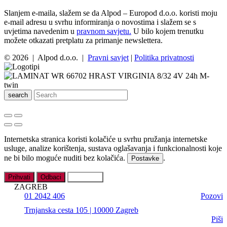
Slanjem e-maila, slažem se da Alpod – Europod d.o.o. koristi moju
e-mail adresu u svrhu informiranja o novostima i slažem se s
uvjetima navedenim u
pravnom savjetu.
U bilo kojem trenutku
možete otkazati pretplatu za primanje newslettera.
© 2026 | Alpod d.o.o. |
Pravni savjet
|
Politika privatnosti
search
Internetska stranica koristi kolačiće u svrhu pružanja internetske
usluge, analize korištenja, sustava oglašavanja i funkcionalnosti koje
ne bi bilo moguće nuditi bez kolačića.
.
Postavke
Prihvati
Odbaci
Postavke
ZAGREB
01 2042 406
Pozovi
Trnjanska cesta 105 | 10000 Zagreb
Piši