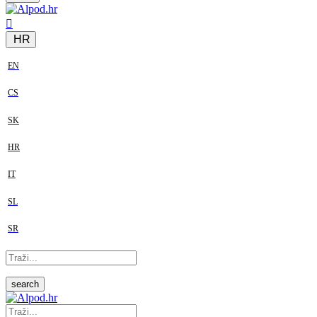
HR
EN
CS
SK
HR
IT
SL
SR
search