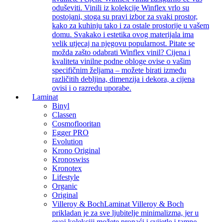
oduševiti. Vinili iz kolekcije Winflex vrlo su
postojani, stoga su pravi izbor za svaki prostor,
kako za kuhinju tako i za ostale prostorije u vašem
domu. Svakako i estetika ovog materijala ima
velik utjecaj na njegovu popularnost. Pitate se
možda zašto odabrati Winflex vinil? Cijena i
kvaliteta vinilne podne obloge ovise o vašim
specifičnim željama – možete birati između
različitih debljina, dimenzija i dekora, a cijena
ovisi i o razredu uporabe.
Laminat
Binyl
Classen
Cosmoflooritan
Egger PRO
Evolution
Krono Original
Kronoswiss
Kronotex
Lifestyle
Organic
Original
Villeroy & Boch
Laminat Villeroy & Boch
prikladan je za sve ljubitelje minimalizma, jer u
ovoj kolekciji možete pronaći i svijetle i tamne