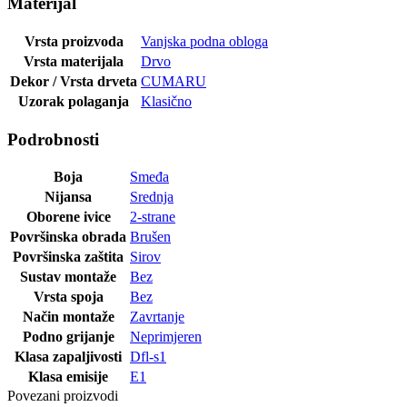
Materijal
Vrsta proizvoda
Vanjska podna obloga
Vrsta materijala
Drvo
Dekor / Vrsta drveta
CUMARU
Uzorak polaganja
Klasično
Podrobnosti
Boja
Smeđa
Nijansa
Srednja
Oborene ivice
2-strane
Površinska obrada
Brušen
Površinska zaštita
Sirov
Sustav montaže
Bez
Vrsta spoja
Bez
Način montaže
Zavrtanje
Podno grijanje
Neprimjeren
Klasa zapaljivosti
Dfl-s1
Klasa emisije
E1
Povezani proizvodi