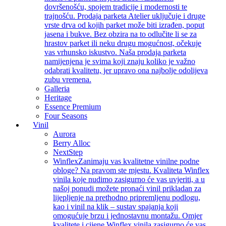
dovršenošću, spojem tradicije i modernosti te
trajnošću. Prodaja parketa Atelier uključuje i druge
vrste drva od kojih parket može biti izrađen, poput
jasena i bukve. Bez obzira na to odlučite li se za
hrastov parket ili neku drugu mogućnost, očekuje
vas vrhunsko iskustvo. Naša prodaja parketa
namijenjena je svima koji znaju koliko je važno
odabrati kvalitetu, jer upravo ona najbolje odolijeva
zubu vremena.
Galleria
Heritage
Essence Premium
Four Seasons
Vinil
Aurora
Berry Alloc
NextStep
Winflex
Zanimaju vas kvalitetne vinilne podne
obloge? Na pravom ste mjestu. Kvaliteta Winflex
vinila koje nudimo zasigurno će vas uvjeriti, a u
našoj ponudi možete pronaći vinil prikladan za
lijepljenje na prethodno pripremljenu podlogu,
kao i vinil na klik – sustav spajanja koji
omogućuje brzu i jednostavnu montažu. Omjer
kvalitete i cijene Winflex vinila zasigurno će vas