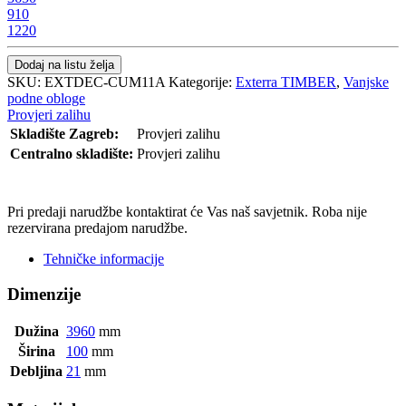
910
1220
Dodaj na listu želja
SKU:
EXTDEC-CUM11A
Kategorije:
Exterra TIMBER
,
Vanjske
podne obloge
Provjeri zalihu
Skladište Zagreb:
Provjeri zalihu
Centralno skladište:
Provjeri zalihu
POŠALJI UPIT
Pri predaji narudžbe kontaktirat će Vas naš savjetnik. Roba nije
rezervirana predajom narudžbe.
Tehničke informacije
Dimenzije
Dužina
3960
mm
Širina
100
mm
Debljina
21
mm