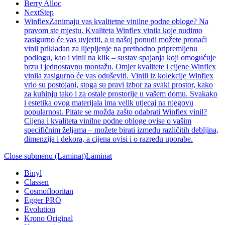
Berry Alloc
NextStep
Winflex
Zanimaju vas kvalitetne vinilne podne obloge? Na
pravom ste mjestu. Kvaliteta Winflex vinila koje nudimo
zasigurno će vas uvjeriti, a u našoj ponudi možete pronaći
vinil prikladan za lijepljenje na prethodno pripremljenu
podlogu, kao i vinil na klik – sustav spajanja koji omogućuje
brzu i jednostavnu montažu. Omjer kvalitete i cijene Winflex
vinila zasigurno će vas oduševiti. Vinili iz kolekcije Winflex
vrlo su postojani, stoga su pravi izbor za svaki prostor, kako
za kuhinju tako i za ostale prostorije u vašem domu. Svakako
i estetika ovog materijala ima velik utjecaj na njegovu
popularnost. Pitate se možda zašto odabrati Winflex vinil?
Cijena i kvaliteta vinilne podne obloge ovise o vašim
specifičnim željama – možete birati između različitih debljina,
dimenzija i dekora, a cijena ovisi i o razredu uporabe.
Close submenu (Laminat)
Laminat
Binyl
Classen
Cosmoflooritan
Egger PRO
Evolution
Krono Original