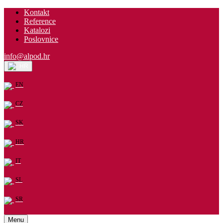
Kontakt
Reference
Katalozi
Poslovnice
info@alpod.hr
HR
EN
CZ
SK
HR
IT
SL
SR
Menu