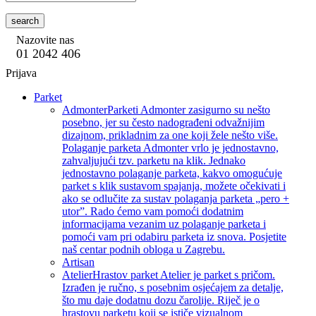
search
Nazovite nas
01 2042 406
Prijava
Parket
Admonter
Parketi Admonter zasigurno su nešto
posebno, jer su često nadograđeni odvažnijim
dizajnom, prikladnim za one koji žele nešto više.
Polaganje parketa Admonter vrlo je jednostavno,
zahvaljujući tzv. parketu na klik. Jednako
jednostavno polaganje parketa, kakvo omogućuje
parket s klik sustavom spajanja, možete očekivati i
ako se odlučite za sustav polaganja parketa „pero +
utor”. Rado ćemo vam pomoći dodatnim
informacijama vezanim uz polaganje parketa i
pomoći vam pri odabiru parketa iz snova. Posjetite
naš centar podnih obloga u Zagrebu.
Artisan
Atelier
Hrastov parket Atelier je parket s pričom.
Izrađen je ručno, s posebnim osjećajem za detalje,
što mu daje dodatnu dozu čarolije. Riječ je o
hrastovu parketu koji se ističe vizualnom