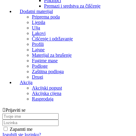
Poklopci
Premazi i sredstva za čišćenje
Dodatni materijal
Priprema poda
Ljepila
Ulja
Lakovi
Čišćenje i održavanje
Profili
Lajsne
Materijal za brušenje
Fugirne mase
Podloge
Zaštitna podloga
Drugi
Akcija
Akcijski popust
Akcijska cijena
Rasprodaja
Prijaviti se
Zapamti me
Izgubili ste lozinku?