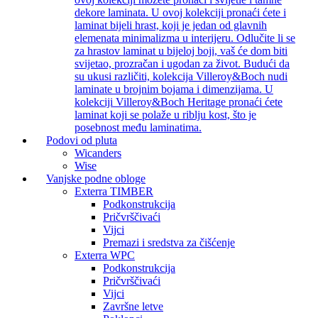
dekore laminata. U ovoj kolekciji pronaći ćete i
laminat bijeli hrast, koji je jedan od glavnih
elemenata minimalizma u interijeru. Odlučite li se
za hrastov laminat u bijeloj boji, vaš će dom biti
svijetao, prozračan i ugodan za život. Budući da
su ukusi različiti, kolekcija Villeroy&Boch nudi
laminate u brojnim bojama i dimenzijama. U
kolekciji Villeroy&Boch Heritage pronaći ćete
laminat koji se polaže u riblju kost, što je
posebnost među laminatima.
Podovi od pluta
Wicanders
Wise
Vanjske podne obloge
Exterra TIMBER
Podkonstrukcija
Pričvrščivaći
Vijci
Premazi i sredstva za čišćenje
Exterra WPC
Podkonstrukcija
Pričvrščivaći
Vijci
Završne letve