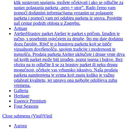
klik sustavom spajanja, možete očekivati i ako se odlučite za
sustav polaganja parketa „pero + utor”. Rado ćemo vam
pomoći dodatnim informacijama vezanim uz polaganje
parketa i pomoći vam pri odabiru parketa iz snova. Posjetite
naš centar podnih obloga u Zagrebu.
Artisan
Atelier
Hrastov parket Atelier je parket s pričom. Izrađen je
ručno, s posebnim osjećajem za detalje, što mu daje dodatnu
dozu čarolije. Riječ je o hrastovu parketu koji se ističe
vizualnom dovršenošću, spojem tradicije i modernosti te
trajnošću. Prodaja parketa Atelier uključuje i druge vrste drva
od kojih parket može biti izrađen, poput jasena i bukve. Bez
obzira na to odlučite li se za hrastov parket ili neku drugu
mogućnost, očekuje vas vrhunsko iskustvo. Naša prodaja
parketa namijenjena je svima koji znaju koliko je važno
odabrati kvalitetu, jer upravo ona najbolje odolijeva zubu
vremena.
Galleria
Heritage
Essence Premium
Four Seasons
Close submenu (Vinil)
Vinil
Aurora