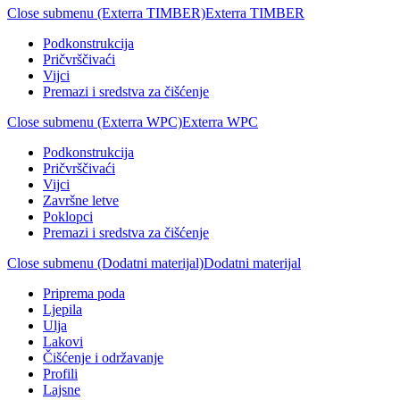
Close submenu (Exterra TIMBER)
Exterra TIMBER
Podkonstrukcija
Pričvrščivaći
Vijci
Premazi i sredstva za čišćenje
Close submenu (Exterra WPC)
Exterra WPC
Podkonstrukcija
Pričvrščivaći
Vijci
Završne letve
Poklopci
Premazi i sredstva za čišćenje
Close submenu (Dodatni materijal)
Dodatni materijal
Priprema poda
Ljepila
Ulja
Lakovi
Čišćenje i održavanje
Profili
Lajsne