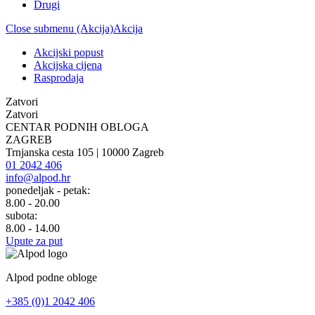
Drugi
Close submenu (Akcija)
Akcija
Akcijski popust
Akcijska cijena
Rasprodaja
Zatvori
Zatvori
CENTAR PODNIH OBLOGA
ZAGREB
Trnjanska cesta 105 | 10000 Zagreb
01 2042 406
info@alpod.hr
ponedeljak - petak:
8.00 - 20.00
subota:
8.00 - 14.00
Upute za put
Alpod podne obloge
+385 (0)1 2042 406