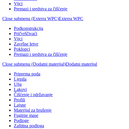
Vijci
Premazi i sredstva za čišćenje
Close submenu (Exterra WPC)
Exterra WPC
Podkonstrukcija
Pričvrščivaći
Vijci
Završne letve
Poklopci
Premazi i sredstva za čišćenje
Close submenu (Dodatni materijal)
Dodatni materijal
Priprema poda
Ljepila
Ulja
Lakovi
Čišćenje i održavanje
Profili
Lajsne
Materijal za brušenje
Fugirne mase
Podloge
Zaštitna podloga