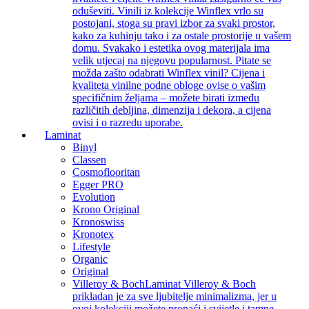
oduševiti. Vinili iz kolekcije Winflex vrlo su
postojani, stoga su pravi izbor za svaki prostor,
kako za kuhinju tako i za ostale prostorije u vašem
domu. Svakako i estetika ovog materijala ima
velik utjecaj na njegovu popularnost. Pitate se
možda zašto odabrati Winflex vinil? Cijena i
kvaliteta vinilne podne obloge ovise o vašim
specifičnim željama – možete birati između
različitih debljina, dimenzija i dekora, a cijena
ovisi i o razredu uporabe.
Laminat
Binyl
Classen
Cosmoflooritan
Egger PRO
Evolution
Krono Original
Kronoswiss
Kronotex
Lifestyle
Organic
Original
Villeroy & Boch
Laminat Villeroy & Boch
prikladan je za sve ljubitelje minimalizma, jer u
ovoj kolekciji možete pronaći i svijetle i tamne