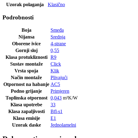
Uzorak polaganja
Klasično
Podrobnosti
Boja
Smeđa
Nijansa
Srednja
Oborene ivice
4-strane
Gornji sloj
0,55
Klasa protukliznosti
R9
Sustav montaže
Click
Vrsta spoja
Klik
Način montaže
Plivajući
Otpornost na habanje
AC5
Podno grijanje
Primjeren
Toplinska otpornost
0,043
m²K/W
Klasa upotrebe
33
Klasa zapaljivosti
Bfl-s1
Klasa emisije
E1
Uzorak daske
Jednolamelni