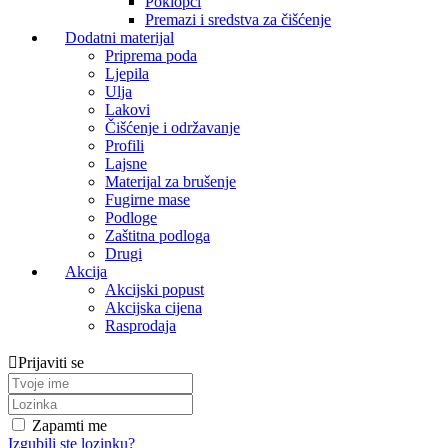
Poklopci
Premazi i sredstva za čišćenje
Dodatni materijal
Priprema poda
Ljepila
Ulja
Lakovi
Čišćenje i održavanje
Profili
Lajsne
Materijal za brušenje
Fugirne mase
Podloge
Zaštitna podloga
Drugi
Akcija
Akcijski popust
Akcijska cijena
Rasprodaja
Prijaviti se
Zapamti me
Izgubili ste lozinku?