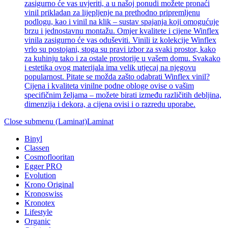
zasigurno će vas uvjeriti, a u našoj ponudi možete pronaći
vinil prikladan za lijepljenje na prethodno pripremljenu
podlogu, kao i vinil na klik – sustav spajanja koji omogućuje
brzu i jednostavnu montažu. Omjer kvalitete i cijene Winflex
vinila zasigurno će vas oduševiti. Vinili iz kolekcije Winflex
vrlo su postojani, stoga su pravi izbor za svaki prostor, kako
za kuhinju tako i za ostale prostorije u vašem domu. Svakako
i estetika ovog materijala ima velik utjecaj na njegovu
popularnost. Pitate se možda zašto odabrati Winflex vinil?
Cijena i kvaliteta vinilne podne obloge ovise o vašim
specifičnim željama – možete birati između različitih debljina,
dimenzija i dekora, a cijena ovisi i o razredu uporabe.
Close submenu (Laminat)
Laminat
Binyl
Classen
Cosmoflooritan
Egger PRO
Evolution
Krono Original
Kronoswiss
Kronotex
Lifestyle
Organic