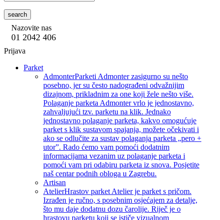
search
Nazovite nas
01 2042 406
Prijava
Parket
Admonter
Parketi Admonter zasigurno su nešto
posebno, jer su često nadograđeni odvažnijim
dizajnom, prikladnim za one koji žele nešto više.
Polaganje parketa Admonter vrlo je jednostavno,
zahvaljujući tzv. parketu na klik. Jednako
jednostavno polaganje parketa, kakvo omogućuje
parket s klik sustavom spajanja, možete očekivati i
ako se odlučite za sustav polaganja parketa „pero +
utor”. Rado ćemo vam pomoći dodatnim
informacijama vezanim uz polaganje parketa i
pomoći vam pri odabiru parketa iz snova. Posjetite
naš centar podnih obloga u Zagrebu.
Artisan
Atelier
Hrastov parket Atelier je parket s pričom.
Izrađen je ručno, s posebnim osjećajem za detalje,
što mu daje dodatnu dozu čarolije. Riječ je o
hrastovu parketu koji se ističe vizualnom