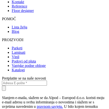
Kontakt
Reference
Floor designer
POMOĆ
Lista želja
Blog
PROIZVODI
Parketi
Laminati
Vinil
Podovi od pluta
Vanjske podne obloge
Katalogi
Pretplatite se na naše novosti
Slanjem e-maila, slažem se da Alpod – Europod d.o.o. koristi moju
e-mail adresu u svrhu informiranja o novostima i slažem se s
uvjetima navedenim u
pravnom savjetu.
U bilo kojem trenutku