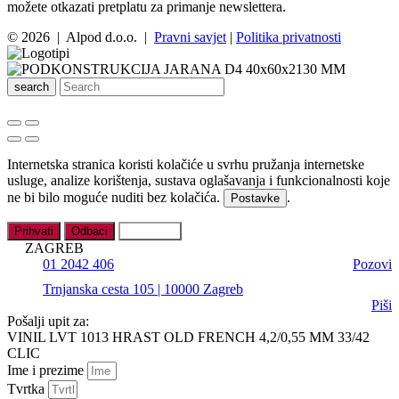
možete otkazati pretplatu za primanje newslettera.
© 2026 | Alpod d.o.o. |
Pravni savjet
|
Politika privatnosti
search
Internetska stranica koristi kolačiće u svrhu pružanja internetske
usluge, analize korištenja, sustava oglašavanja i funkcionalnosti koje
ne bi bilo moguće nuditi bez kolačića.
.
Postavke
Prihvati
Odbaci
Postavke
ZAGREB
01 2042 406
Pozovi
Trnjanska cesta 105 | 10000 Zagreb
Piši
Pošalji upit za:
VINIL LVT 1013 HRAST OLD FRENCH 4,2/0,55 MM 33/42
CLIC
Ime i prezime
Tvrtka