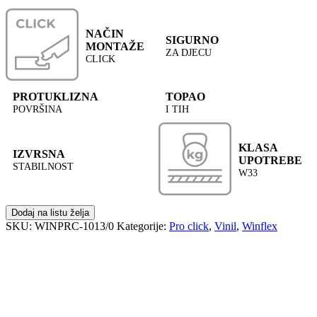
NAČIN
SIGURNO
MONTAŽE
ZA DJECU
CLICK
PROTUKLIZNA
TOPAO
POVRŠINA
I TIH
KLASA
IZVRSNA
UPOTREBE
STABILNOST
W33
Dodaj na listu želja
SKU:
WINPRC-1013/0
Kategorije:
Pro click
,
Vinil
,
Winflex