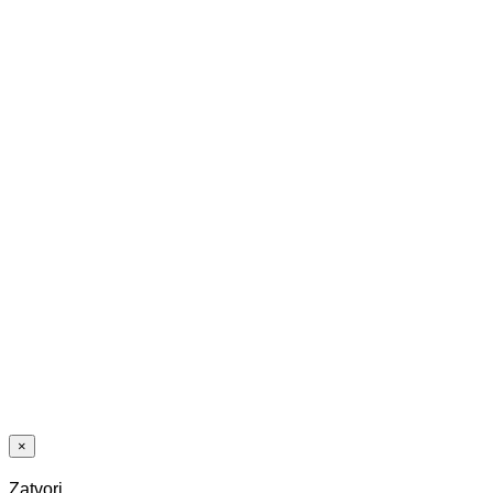
VINIL SPC
1060 HRAST
HAYFIELD
5,0/0,55 MM
33/42 CLICK
VINIL LVT
1010 ORAH
LA PAZ
2,5/0,55 MM
33/42
×
Zatvori