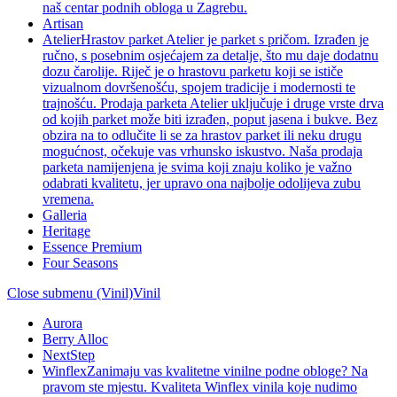
naš centar podnih obloga u Zagrebu.
Artisan
Atelier
Hrastov parket Atelier je parket s pričom. Izrađen je
ručno, s posebnim osjećajem za detalje, što mu daje dodatnu
dozu čarolije. Riječ je o hrastovu parketu koji se ističe
vizualnom dovršenošću, spojem tradicije i modernosti te
trajnošću. Prodaja parketa Atelier uključuje i druge vrste drva
od kojih parket može biti izrađen, poput jasena i bukve. Bez
obzira na to odlučite li se za hrastov parket ili neku drugu
mogućnost, očekuje vas vrhunsko iskustvo. Naša prodaja
parketa namijenjena je svima koji znaju koliko je važno
odabrati kvalitetu, jer upravo ona najbolje odolijeva zubu
vremena.
Galleria
Heritage
Essence Premium
Four Seasons
Close submenu (Vinil)
Vinil
Aurora
Berry Alloc
NextStep
Winflex
Zanimaju vas kvalitetne vinilne podne obloge? Na
pravom ste mjestu. Kvaliteta Winflex vinila koje nudimo