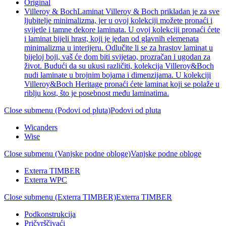
Original
Villeroy & Boch
Laminat Villeroy & Boch prikladan je za sve
ljubitelje minimalizma, jer u ovoj kolekciji možete pronaći i
svijetle i tamne dekore laminata. U ovoj kolekciji pronaći ćete
i laminat bijeli hrast, koji je jedan od glavnih elemenata
minimalizma u interijeru. Odlučite li se za hrastov laminat u
bijeloj boji, vaš će dom biti svijetao, prozračan i ugodan za
život. Budući da su ukusi različiti, kolekcija Villeroy&Boch
nudi laminate u brojnim bojama i dimenzijama. U kolekciji
Villeroy&Boch Heritage pronaći ćete laminat koji se polaže u
riblju kost, što je posebnost među laminatima.
Close submenu (Podovi od pluta)
Podovi od pluta
Wicanders
Wise
Close submenu (Vanjske podne obloge)
Vanjske podne obloge
Exterra TIMBER
Exterra WPC
Close submenu (Exterra TIMBER)
Exterra TIMBER
Podkonstrukcija
Pričvrščivaći