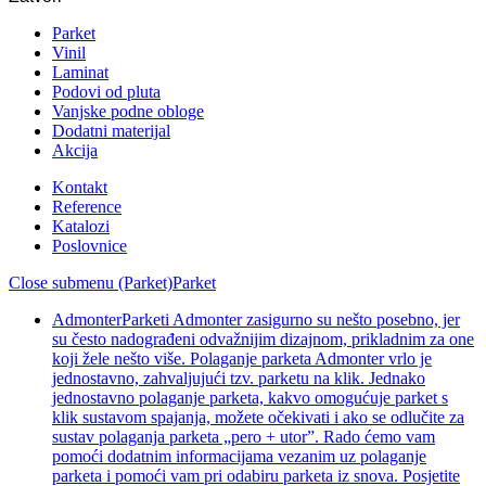
Parket
Vinil
Laminat
Podovi od pluta
Vanjske podne obloge
Dodatni materijal
Akcija
Kontakt
Reference
Katalozi
Poslovnice
Close submenu (Parket)
Parket
Admonter
Parketi Admonter zasigurno su nešto posebno, jer
su često nadograđeni odvažnijim dizajnom, prikladnim za one
koji žele nešto više. Polaganje parketa Admonter vrlo je
jednostavno, zahvaljujući tzv. parketu na klik. Jednako
jednostavno polaganje parketa, kakvo omogućuje parket s
klik sustavom spajanja, možete očekivati i ako se odlučite za
sustav polaganja parketa „pero + utor”. Rado ćemo vam
pomoći dodatnim informacijama vezanim uz polaganje
parketa i pomoći vam pri odabiru parketa iz snova. Posjetite