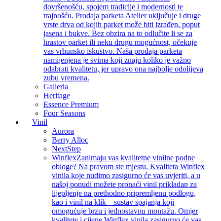
dovršenošću, spojem tradicije i modernosti te
trajnošću. Prodaja parketa Atelier uključuje i druge
vrste drva od kojih parket može biti izrađen, poput
jasena i bukve. Bez obzira na to odlučite li se za
hrastov parket ili neku drugu mogućnost, očekuje
vas vrhunsko iskustvo. Naša prodaja parketa
namijenjena je svima koji znaju koliko je važno
odabrati kvalitetu, jer upravo ona najbolje odolijeva
zubu vremena.
Galleria
Heritage
Essence Premium
Four Seasons
Vinil
Aurora
Berry Alloc
NextStep
Winflex
Zanimaju vas kvalitetne vinilne podne
obloge? Na pravom ste mjestu. Kvaliteta Winflex
vinila koje nudimo zasigurno će vas uvjeriti, a u
našoj ponudi možete pronaći vinil prikladan za
lijepljenje na prethodno pripremljenu podlogu,
kao i vinil na klik – sustav spajanja koji
omogućuje brzu i jednostavnu montažu. Omjer
kvalitete i cijene Winflex vinila zasigurno će vas