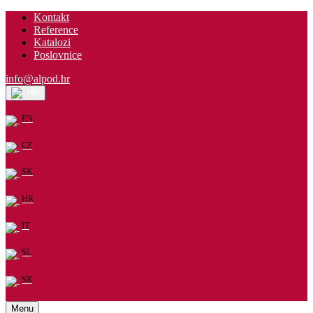
Kontakt
Reference
Katalozi
Poslovnice
info@alpod.hr
HR
EN
CZ
SK
HR
IT
SL
SR
Menu