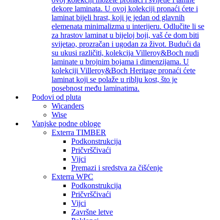
dekore laminata. U ovoj kolekciji pronaći ćete i
laminat bijeli hrast, koji je jedan od glavnih
elemenata minimalizma u interijeru. Odlučite li se
za hrastov laminat u bijeloj boji, vaš će dom biti
svijetao, prozračan i ugodan za život. Budući da
su ukusi različiti, kolekcija Villeroy&Boch nudi
laminate u brojnim bojama i dimenzijama. U
kolekciji Villeroy&Boch Heritage pronaći ćete
laminat koji se polaže u riblju kost, što je
posebnost među laminatima.
Podovi od pluta
Wicanders
Wise
Vanjske podne obloge
Exterra TIMBER
Podkonstrukcija
Pričvrščivaći
Vijci
Premazi i sredstva za čišćenje
Exterra WPC
Podkonstrukcija
Pričvrščivaći
Vijci
Završne letve