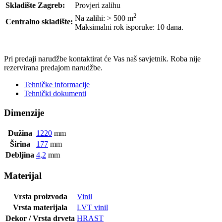
Skladište Zagreb:
Provjeri zalihu
2
Na zalihi: > 500
m
Centralno skladište:
Maksimalni rok isporuke: 10 dana.
POŠALJI UPIT
Pri predaji narudžbe kontaktirat će Vas naš savjetnik. Roba nije
rezervirana predajom narudžbe.
Tehničke informacije
Tehnički dokumenti
Dimenzije
Dužina
1220
mm
Širina
177
mm
Debljina
4,2
mm
Materijal
Vrsta proizvoda
Vinil
Vrsta materijala
LVT vinil
Dekor / Vrsta drveta
HRAST