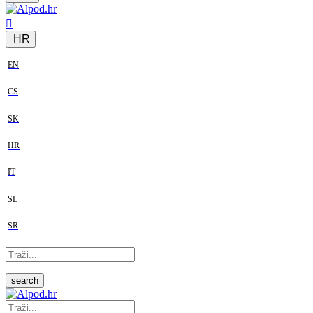
HR
EN
CS
SK
HR
IT
SL
SR
search