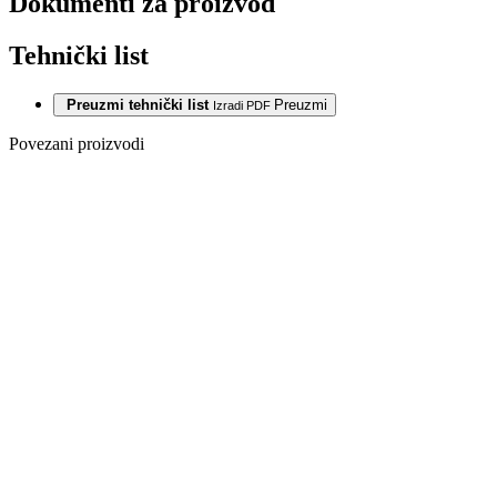
Dokumenti za proizvod
Tehnički list
Preuzmi tehnički list
Preuzmi
Izradi PDF
Povezani proizvodi
VINIL SPC
1059 HRAST
HARLECH
5,0/0,55 MM
33/42 CLICK