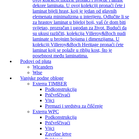
dekore laminata. U ovoj kolekciji pronaći ćete i
laminat bijeli hrast, koji je jedan od glavnih
elemenata minimalizma u interijeru. Odlučite li se
za hrastov laminat u bijeloj boji, vaš će dom biti
svijetao, prozračan i ugodan za život. Budući da
su ukusi različiti, kolekcija Villeroy&Boch nudi
laminate u brojnim bojama i dimenzijama. U
kolekciji Villeroy&Boch Heritage pronaći ćete
laminat koji se polaže u riblju kost, što je
posebnost među laminatima.
Podovi od pluta
Wicanders
Wise
Vanjske podne obloge
Exterra TIMBER
Podkonstrukcija
Pričvrščivaći
Vijci
Premazi i sredstva za čišćenje
Exterra WPC
Podkonstrukcija
Pričvrščivaći
Vijci
Završne letve