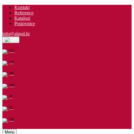
Kontakt
Reference
Katalozi
Poslovnice
info@alpod.hr
HR
EN
CZ
SK
HR
IT
SL
SR
Menu