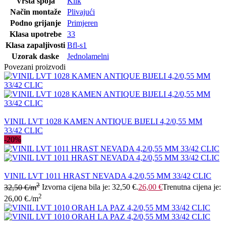
Vrsta spoja
Klik
Način montaže
Plivajući
Podno grijanje
Primjeren
Klasa upotrebe
33
Klasa zapaljivosti
Bfl-s1
Uzorak daske
Jednolamelni
Povezani proizvodi
VINIL LVT 1028 KAMEN ANTIQUE BIJELI 4,2/0,55 MM
33/42 CLIC
-20%
VINIL LVT 1011 HRAST NEVADA 4,2/0,55 MM 33/42 CLIC
2
32,50
€
/m
Izvorna cijena bila je: 32,50 €.
26,00
€
Trenutna cijena je:
2
26,00 €.
/m