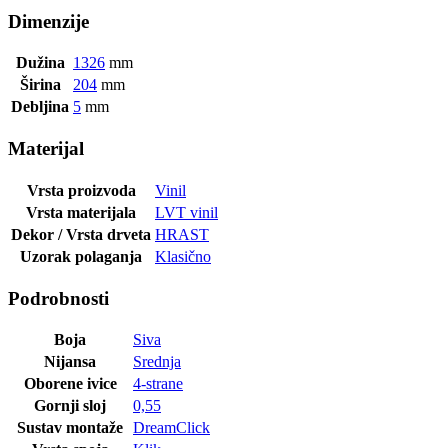
Dimenzije
Dužina
1326
mm
Širina
204
mm
Debljina
5
mm
Materijal
Vrsta proizvoda
Vinil
Vrsta materijala
LVT vinil
Dekor / Vrsta drveta
HRAST
Uzorak polaganja
Klasično
Podrobnosti
Boja
Siva
Nijansa
Srednja
Oborene ivice
4-strane
Gornji sloj
0,55
Sustav montaže
DreamClick