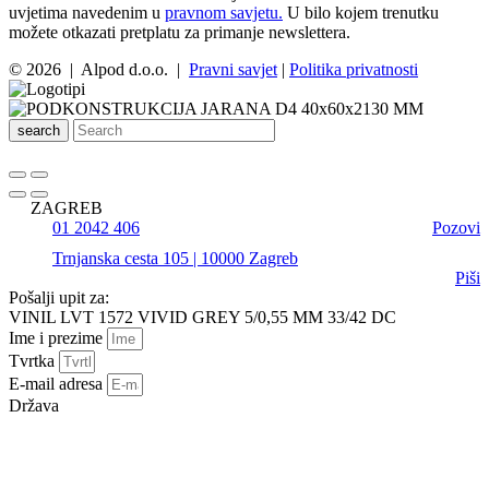
uvjetima navedenim u
pravnom savjetu.
U bilo kojem trenutku
možete otkazati pretplatu za primanje newslettera.
© 2026 | Alpod d.o.o. |
Pravni savjet
|
Politika privatnosti
search
ZAGREB
01 2042 406
Pozovi
Trnjanska cesta 105 | 10000 Zagreb
Piši
Pošalji upit za:
VINIL LVT 1572 VIVID GREY 5/0,55 MM 33/42 DC
Ime i prezime
Tvrtka
E-mail adresa
Država