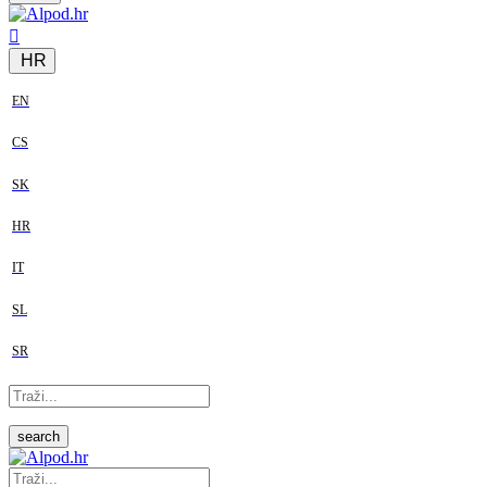
HR
EN
CS
SK
HR
IT
SL
SR
search