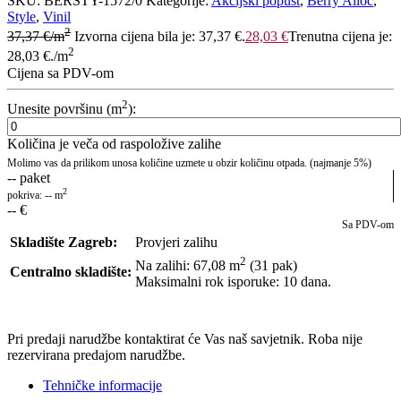
SKU:
BERSTY-1572/0
Kategorije:
Akcijski popust
,
Berry Alloc
,
Style
,
Vinil
2
37,37
€
/m
Izvorna cijena bila je: 37,37 €.
28,03
€
Trenutna cijena je:
2
28,03 €.
/m
Cijena sa PDV-om
2
Unesite površinu (m
):
Količina je veča od raspoložive zalihe
Molimo vas da prilikom unosa količine uzmete u obzir količinu otpada. (najmanje 5%)
--
paket
2
pokriva:
--
m
--
€
Sa PDV-om
Skladište Zagreb:
Provjeri zalihu
2
Na zalihi: 67,08
m
(31 pak)
Centralno skladište:
Maksimalni rok isporuke: 10 dana.
POŠALJI UPIT
Pri predaji narudžbe kontaktirat će Vas naš savjetnik. Roba nije
rezervirana predajom narudžbe.
Tehničke informacije