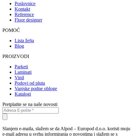
Poslovnice
Kontakt
Reference
Floor designer
POMOĆ
Lista želja
Blog
PROIZVODI
Parketi
Laminati
Vinil
Podovi od pluta
Vanjske podne obloge
Katalogi
Pretplatite se na naše novosti
Slanjem e-maila, slažem se da Alpod – Europod d.o.o. koristi moju
e-mail adresu u svrhu informiranja o novostima i slažem se s