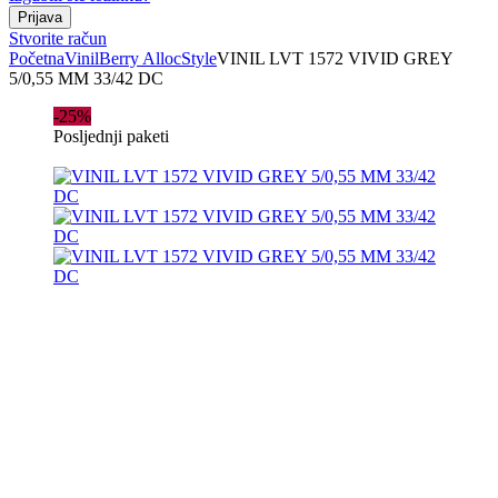
Stvorite račun
Početna
Vinil
Berry Alloc
Style
VINIL LVT 1572 VIVID GREY
5/0,55 MM 33/42 DC
-25%
Posljednji paketi