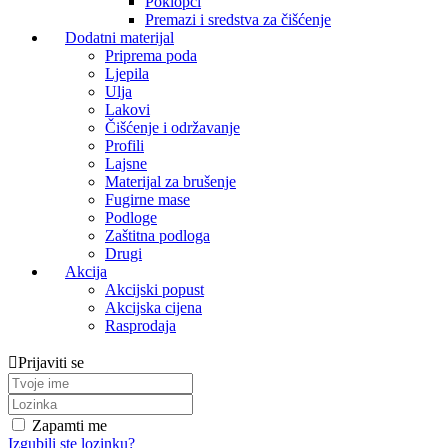
Poklopci
Premazi i sredstva za čišćenje
Dodatni materijal
Priprema poda
Ljepila
Ulja
Lakovi
Čišćenje i održavanje
Profili
Lajsne
Materijal za brušenje
Fugirne mase
Podloge
Zaštitna podloga
Drugi
Akcija
Akcijski popust
Akcijska cijena
Rasprodaja
Prijaviti se
Zapamti me
Izgubili ste lozinku?