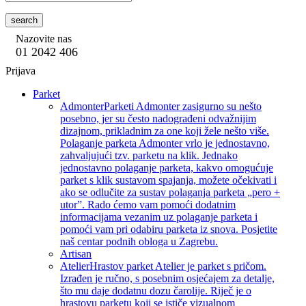
search
Nazovite nas
01 2042 406
Prijava
Parket
Admonter
Parketi Admonter zasigurno su nešto
posebno, jer su često nadograđeni odvažnijim
dizajnom, prikladnim za one koji žele nešto više.
Polaganje parketa Admonter vrlo je jednostavno,
zahvaljujući tzv. parketu na klik. Jednako
jednostavno polaganje parketa, kakvo omogućuje
parket s klik sustavom spajanja, možete očekivati i
ako se odlučite za sustav polaganja parketa „pero +
utor”. Rado ćemo vam pomoći dodatnim
informacijama vezanim uz polaganje parketa i
pomoći vam pri odabiru parketa iz snova. Posjetite
naš centar podnih obloga u Zagrebu.
Artisan
Atelier
Hrastov parket Atelier je parket s pričom.
Izrađen je ručno, s posebnim osjećajem za detalje,
što mu daje dodatnu dozu čarolije. Riječ je o
hrastovu parketu koji se ističe vizualnom