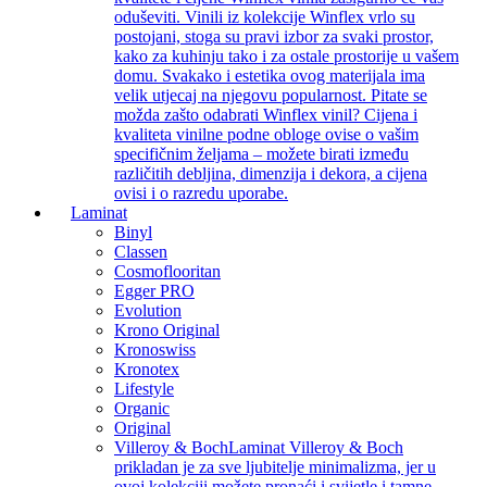
oduševiti. Vinili iz kolekcije Winflex vrlo su
postojani, stoga su pravi izbor za svaki prostor,
kako za kuhinju tako i za ostale prostorije u vašem
domu. Svakako i estetika ovog materijala ima
velik utjecaj na njegovu popularnost. Pitate se
možda zašto odabrati Winflex vinil? Cijena i
kvaliteta vinilne podne obloge ovise o vašim
specifičnim željama – možete birati između
različitih debljina, dimenzija i dekora, a cijena
ovisi i o razredu uporabe.
Laminat
Binyl
Classen
Cosmoflooritan
Egger PRO
Evolution
Krono Original
Kronoswiss
Kronotex
Lifestyle
Organic
Original
Villeroy & Boch
Laminat Villeroy & Boch
prikladan je za sve ljubitelje minimalizma, jer u
ovoj kolekciji možete pronaći i svijetle i tamne