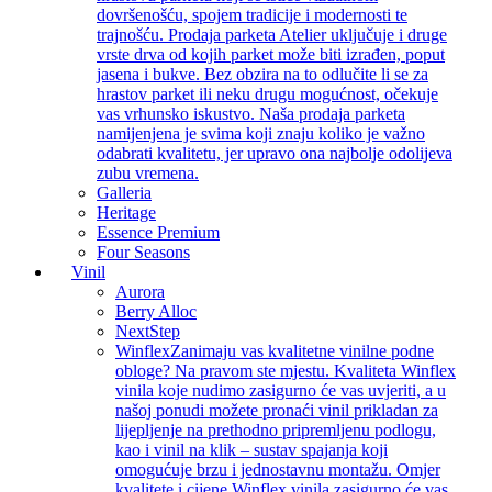
dovršenošću, spojem tradicije i modernosti te
trajnošću. Prodaja parketa Atelier uključuje i druge
vrste drva od kojih parket može biti izrađen, poput
jasena i bukve. Bez obzira na to odlučite li se za
hrastov parket ili neku drugu mogućnost, očekuje
vas vrhunsko iskustvo. Naša prodaja parketa
namijenjena je svima koji znaju koliko je važno
odabrati kvalitetu, jer upravo ona najbolje odolijeva
zubu vremena.
Galleria
Heritage
Essence Premium
Four Seasons
Vinil
Aurora
Berry Alloc
NextStep
Winflex
Zanimaju vas kvalitetne vinilne podne
obloge? Na pravom ste mjestu. Kvaliteta Winflex
vinila koje nudimo zasigurno će vas uvjeriti, a u
našoj ponudi možete pronaći vinil prikladan za
lijepljenje na prethodno pripremljenu podlogu,
kao i vinil na klik – sustav spajanja koji
omogućuje brzu i jednostavnu montažu. Omjer
kvalitete i cijene Winflex vinila zasigurno će vas