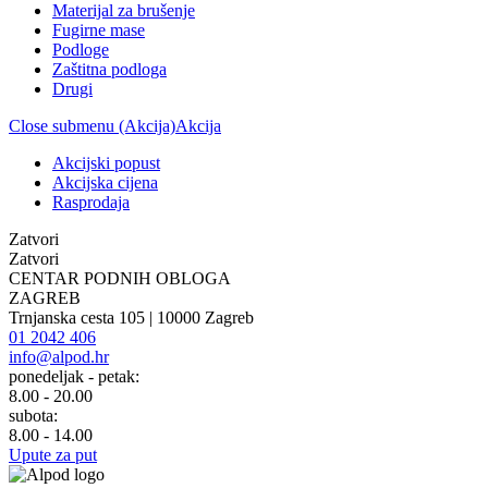
Materijal za brušenje
Fugirne mase
Podloge
Zaštitna podloga
Drugi
Close submenu (Akcija)
Akcija
Akcijski popust
Akcijska cijena
Rasprodaja
Zatvori
Zatvori
CENTAR PODNIH OBLOGA
ZAGREB
Trnjanska cesta 105 | 10000 Zagreb
01 2042 406
info@alpod.hr
ponedeljak - petak:
8.00 - 20.00
subota:
8.00 - 14.00
Upute za put