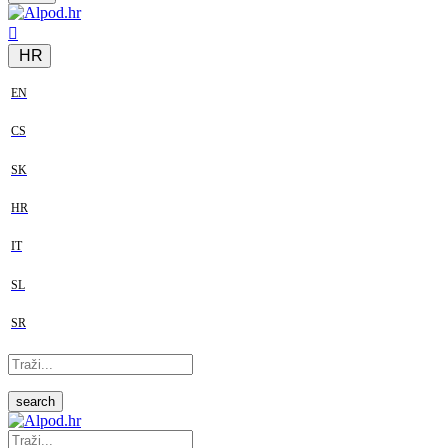
HR
EN
CS
SK
HR
IT
SL
SR
search