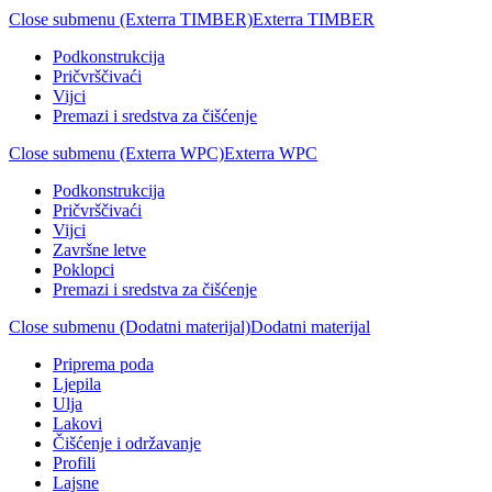
Close submenu (Exterra TIMBER)
Exterra TIMBER
Podkonstrukcija
Pričvrščivaći
Vijci
Premazi i sredstva za čišćenje
Close submenu (Exterra WPC)
Exterra WPC
Podkonstrukcija
Pričvrščivaći
Vijci
Završne letve
Poklopci
Premazi i sredstva za čišćenje
Close submenu (Dodatni materijal)
Dodatni materijal
Priprema poda
Ljepila
Ulja
Lakovi
Čišćenje i održavanje
Profili
Lajsne