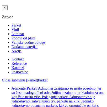
33/42 CLIC
×
Zatvori
Parket
Vinil
Laminat
Podovi od pluta
Vanjske podne obloge
Dodatni materijal
Akcija
Kontakt
Reference
Katalozi
Poslovnice
Close submenu (Parket)
Parket
Admonter
Parketi Admonter zasigurno su nešto posebno, jer
su često nadograđeni odvažnijim dizajnom, prikladnim za one
koji žele nešto više. Polaganje parketa Admonter vrlo je
jednostavno, zahvaljujući tzv. parketu na klik. Jednako
jednostavno polaganje parketa, kakvo omogućuje parket s