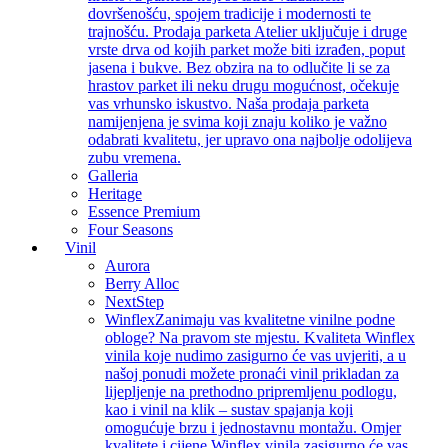
dovršenošću, spojem tradicije i modernosti te
trajnošću. Prodaja parketa Atelier uključuje i druge
vrste drva od kojih parket može biti izrađen, poput
jasena i bukve. Bez obzira na to odlučite li se za
hrastov parket ili neku drugu mogućnost, očekuje
vas vrhunsko iskustvo. Naša prodaja parketa
namijenjena je svima koji znaju koliko je važno
odabrati kvalitetu, jer upravo ona najbolje odolijeva
zubu vremena.
Galleria
Heritage
Essence Premium
Four Seasons
Vinil
Aurora
Berry Alloc
NextStep
Winflex
Zanimaju vas kvalitetne vinilne podne
obloge? Na pravom ste mjestu. Kvaliteta Winflex
vinila koje nudimo zasigurno će vas uvjeriti, a u
našoj ponudi možete pronaći vinil prikladan za
lijepljenje na prethodno pripremljenu podlogu,
kao i vinil na klik – sustav spajanja koji
omogućuje brzu i jednostavnu montažu. Omjer
kvalitete i cijene Winflex vinila zasigurno će vas