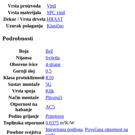
Vrsta proizvoda
Vinil
Vrsta materijala
SPC vinil
Dekor / Vrsta drveta
HRAST
Uzorak polaganja
Klasično
Podrobnosti
Boja
Bež
Nijansa
Svijetla
Oborene ivice
4-strane
Gornji sloj
0,5
Klasa protukliznosti
R10
Sustav montaže
5G
Vrsta spoja
Klik
Način montaže
Plivajući
Otpornost na
AC5
habanje
Podno grijanje
Primjeren
Toplinska otpornost
0,0375
m²K/W
Integrirana podloga
,
Povećana otpornost na
Posebne svojstva
vodu