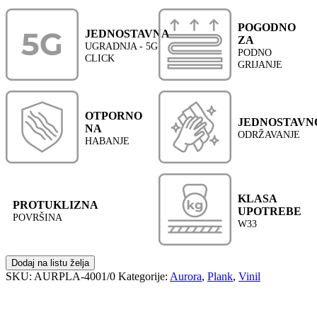
POGODNO
JEDNOSTAVNA
ZA
UGRADNJA - 5G
PODNO
CLICK
GRIJANJE
OTPORNO
JEDNOSTAVN
NA
ODRŽAVANJE
HABANJE
KLASA
PROTUKLIZNA
UPOTREBE
POVRŠINA
W33
Dodaj na listu želja
SKU:
AURPLA-4001/0
Kategorije:
Aurora
,
Plank
,
Vinil