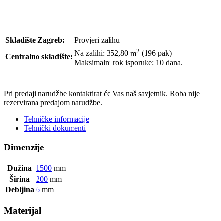
Skladište Zagreb:
Provjeri zalihu
2
Na zalihi: 352,80
m
(196 pak)
Centralno skladište:
Maksimalni rok isporuke: 10 dana.
POŠALJI UPIT
Pri predaji narudžbe kontaktirat će Vas naš savjetnik. Roba nije
rezervirana predajom narudžbe.
Tehničke informacije
Tehnički dokumenti
Dimenzije
Dužina
1500
mm
Širina
200
mm
Debljina
6
mm
Materijal