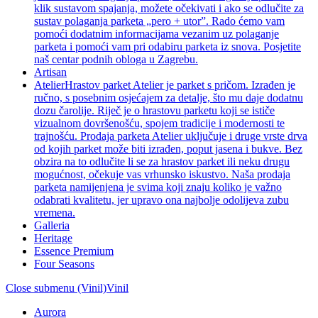
klik sustavom spajanja, možete očekivati i ako se odlučite za
sustav polaganja parketa „pero + utor”. Rado ćemo vam
pomoći dodatnim informacijama vezanim uz polaganje
parketa i pomoći vam pri odabiru parketa iz snova. Posjetite
naš centar podnih obloga u Zagrebu.
Artisan
Atelier
Hrastov parket Atelier je parket s pričom. Izrađen je
ručno, s posebnim osjećajem za detalje, što mu daje dodatnu
dozu čarolije. Riječ je o hrastovu parketu koji se ističe
vizualnom dovršenošću, spojem tradicije i modernosti te
trajnošću. Prodaja parketa Atelier uključuje i druge vrste drva
od kojih parket može biti izrađen, poput jasena i bukve. Bez
obzira na to odlučite li se za hrastov parket ili neku drugu
mogućnost, očekuje vas vrhunsko iskustvo. Naša prodaja
parketa namijenjena je svima koji znaju koliko je važno
odabrati kvalitetu, jer upravo ona najbolje odolijeva zubu
vremena.
Galleria
Heritage
Essence Premium
Four Seasons
Close submenu (Vinil)
Vinil
Aurora