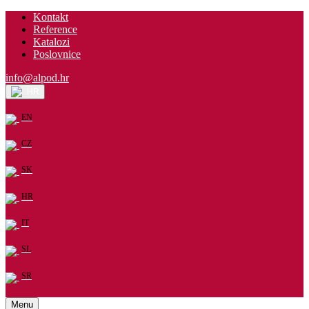
Kontakt
Reference
Katalozi
Poslovnice
info@alpod.hr
HR
EN
CZ
SK
HR
IT
SL
SR
Menu