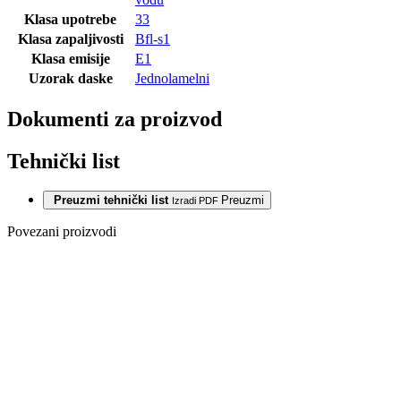
Klasa upotrebe
33
Klasa zapaljivosti
Bfl-s1
Klasa emisije
E1
Uzorak daske
Jednolamelni
Dokumenti za proizvod
Tehnički list
Preuzmi tehnički list
Preuzmi
Izradi PDF
Povezani proizvodi
VINIL LVT