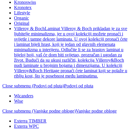
Kronoswiss
Kronotex
Lifestyle
Organic
Original
Villeroy & Boch
Laminat Villeroy & Boch prikladan je za sve
ljubitelje minimalizma, jer u ovoj kolekciji možete pronaći i
svijetle i tamne dekore laminata. U ovoj kolekciji pronaći ćete
i laminat bijeli hrast, koji je jedan od glavnih elemenata
minimalizma u interijeru. Odlučite li se za hrastov laminat u
bijeloj boji, vaš će dom biti svijetao, prozračan i ugodan za
život. Budući da su ukusi različiti, kolekcija Villeroy&Boch
nudi laminate u brojnim bojama i dimenzijama. U kolekciji
Villeroy&Boch Heritage pronaći ćete laminat koji se polaže u
riblju kost, što je posebnost među laminatima.
Close submenu (Podovi od pluta)
Podovi od pluta
Wicanders
Wise
Close submenu (Vanjske podne obloge)
Vanjske podne obloge
Exterra TIMBER
Exterra WPC