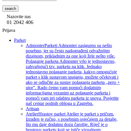
search
Nazovite nas
01 2042 406
Prijava
Parket
Admonter
Parketi Admonter zasigurno su nešto
posebno, jer su često nadograđeni odvažnijim
dizajnom, prikladnim za one koji žele nešto više.
Polaganje parketa Admonter vrlo je jednostavno,
zahvaljujući tzv. parketu na klik. Jednako
jednostavno polaganje parketa, kakvo omogućuje
parket s klik sustavom spajanja, možete očekivati i
ako se odlučite za sustav polaganja parketa „pero +
utor”. Rado ćemo vam pomoći dodatnim
informacijama vezanim uz polaganje parketa i
pomoći vam pri odabiru parketa iz snova. Posjetite
naš centar podnih obloga u Zagrebu.
Artisan
Atelier
Hrastov parket Atelier je parket s pričom.
Izrađen je ručno, s posebnim osjećajem za detalje,
što mu daje dodatnu dozu čarolije. Riječ je o
hrastovu parketu koji se ističe vizualnom