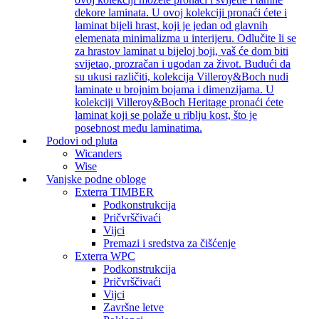
dekore laminata. U ovoj kolekciji pronaći ćete i
laminat bijeli hrast, koji je jedan od glavnih
elemenata minimalizma u interijeru. Odlučite li se
za hrastov laminat u bijeloj boji, vaš će dom biti
svijetao, prozračan i ugodan za život. Budući da
su ukusi različiti, kolekcija Villeroy&Boch nudi
laminate u brojnim bojama i dimenzijama. U
kolekciji Villeroy&Boch Heritage pronaći ćete
laminat koji se polaže u riblju kost, što je
posebnost među laminatima.
Podovi od pluta
Wicanders
Wise
Vanjske podne obloge
Exterra TIMBER
Podkonstrukcija
Pričvrščivaći
Vijci
Premazi i sredstva za čišćenje
Exterra WPC
Podkonstrukcija
Pričvrščivaći
Vijci
Završne letve