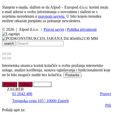
Slanjem e-maila, slažem se da Alpod – Europod d.o.o. koristi moju
e-mail adresu u svrhu informiranja o novostima i slažem se s
uvjetima navedenim u
pravnom savjetu.
U bilo kojem trenutku
možete otkazati pretplatu za primanje newslettera.
© 2026 | Alpod d.o.o. |
Pravni savjet
|
Politika privatnosti
search
Internetska stranica koristi kolačiće u svrhu pružanja internetske
usluge, analize korištenja, sustava oglašavanja i funkcionalnosti koje
ne bi bilo moguće nuditi bez kolačića.
.
Postavke
Prihvati
Odbaci
Postavke
ZAGREB
01 2042 406
Pozovi
Trnjanska cesta 105 | 10000 Zagreb
Piši
Pošalji upit za: