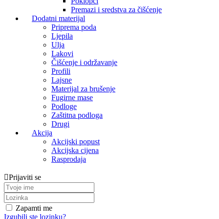
Poklopci
Premazi i sredstva za čišćenje
Dodatni materijal
Priprema poda
Ljepila
Ulja
Lakovi
Čišćenje i održavanje
Profili
Lajsne
Materijal za brušenje
Fugirne mase
Podloge
Zaštitna podloga
Drugi
Akcija
Akcijski popust
Akcijska cijena
Rasprodaja
Prijaviti se
Zapamti me
Izgubili ste lozinku?