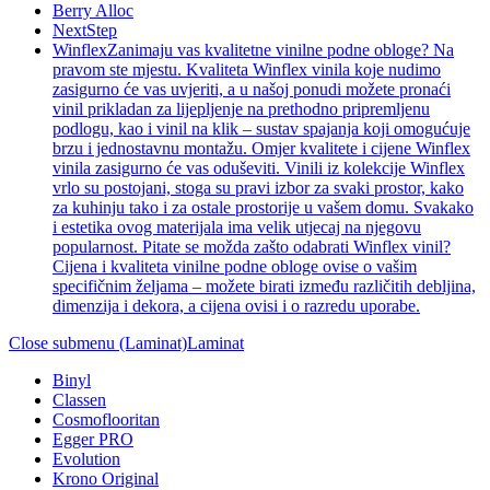
Berry Alloc
NextStep
Winflex
Zanimaju vas kvalitetne vinilne podne obloge? Na
pravom ste mjestu. Kvaliteta Winflex vinila koje nudimo
zasigurno će vas uvjeriti, a u našoj ponudi možete pronaći
vinil prikladan za lijepljenje na prethodno pripremljenu
podlogu, kao i vinil na klik – sustav spajanja koji omogućuje
brzu i jednostavnu montažu. Omjer kvalitete i cijene Winflex
vinila zasigurno će vas oduševiti. Vinili iz kolekcije Winflex
vrlo su postojani, stoga su pravi izbor za svaki prostor, kako
za kuhinju tako i za ostale prostorije u vašem domu. Svakako
i estetika ovog materijala ima velik utjecaj na njegovu
popularnost. Pitate se možda zašto odabrati Winflex vinil?
Cijena i kvaliteta vinilne podne obloge ovise o vašim
specifičnim željama – možete birati između različitih debljina,
dimenzija i dekora, a cijena ovisi i o razredu uporabe.
Close submenu (Laminat)
Laminat
Binyl
Classen
Cosmoflooritan
Egger PRO
Evolution
Krono Original