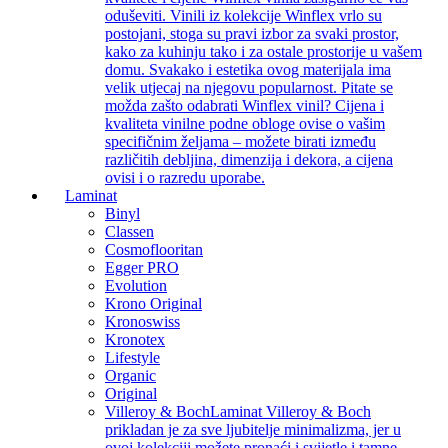
oduševiti. Vinili iz kolekcije Winflex vrlo su
postojani, stoga su pravi izbor za svaki prostor,
kako za kuhinju tako i za ostale prostorije u vašem
domu. Svakako i estetika ovog materijala ima
velik utjecaj na njegovu popularnost. Pitate se
možda zašto odabrati Winflex vinil? Cijena i
kvaliteta vinilne podne obloge ovise o vašim
specifičnim željama – možete birati između
različitih debljina, dimenzija i dekora, a cijena
ovisi i o razredu uporabe.
Laminat
Binyl
Classen
Cosmoflooritan
Egger PRO
Evolution
Krono Original
Kronoswiss
Kronotex
Lifestyle
Organic
Original
Villeroy & Boch
Laminat Villeroy & Boch
prikladan je za sve ljubitelje minimalizma, jer u
ovoj kolekciji možete pronaći i svijetle i tamne