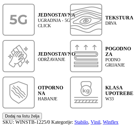
JEDNOSTAVNA
TEKSTURA
UGRADNJA - 5G
DRVA
CLICK
POGODNO
JEDNOSTAVNO
ZA
ODRŽAVANJE
PODNO
GRIJANJE
OTPORNO
KLASA
NA
UPOTREBE
HABANJE
W33
Dodaj na listu želja
SKU:
WINSTB-1225/0
Kategorije:
Stabilo
,
Vinil
,
Winflex