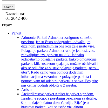
search
Nazovite nas
01 2042 406
Prijava
Parket
Admonter
Parketi Admonter zasigurno su nešto
posebno, jer su često nadograđeni odvažnijim
dizajnom, prikladnim za one koji žele nešto više.
Polaganje parketa Admonter vrlo je jednostavno,
zahvaljujući tzv. parketu na klik. Jednako
jednostavno polaganje parketa, kakvo omogućuje
parket s klik sustavom spajanja, možete očekivati i
ako se odlučite za sustav polaganja parketa „pero +
utor”. Rado ćemo vam pomoći dodatnim
informacijama vezanim uz polaganje parketa i
pomoći vam pri odabiru parketa iz snova. Posjetite
naš centar podnih obloga u Zagrebu.
Artisan
Atelier
Hrastov parket Atelier je parket s pričom.
Izrađen je ručno, s posebnim osjećajem za detalje,
što mu daje dodatnu dozu čarolije. Riječ je o
hrastovu parketu koji se ističe vizualnom