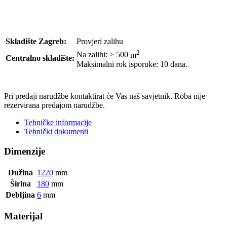
Skladište Zagreb:
Provjeri zalihu
2
Na zalihi: > 500
m
Centralno skladište:
Maksimalni rok isporuke: 10 dana.
POŠALJI UPIT
Pri predaji narudžbe kontaktirat će Vas naš savjetnik. Roba nije
rezervirana predajom narudžbe.
Tehničke informacije
Tehnički dokumenti
Dimenzije
Dužina
1220
mm
Širina
180
mm
Debljina
6
mm
Materijal