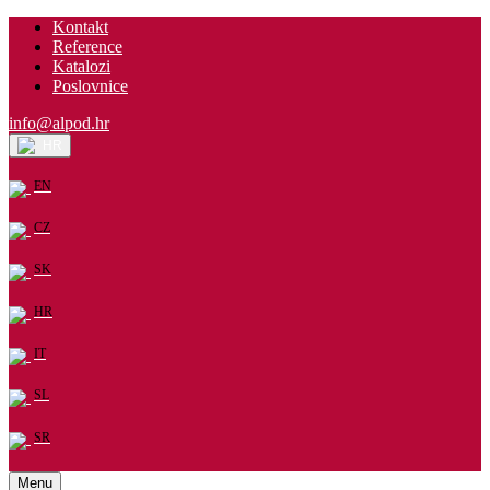
Kontakt
Reference
Katalozi
Poslovnice
info@alpod.hr
HR
EN
CZ
SK
HR
IT
SL
SR
Menu