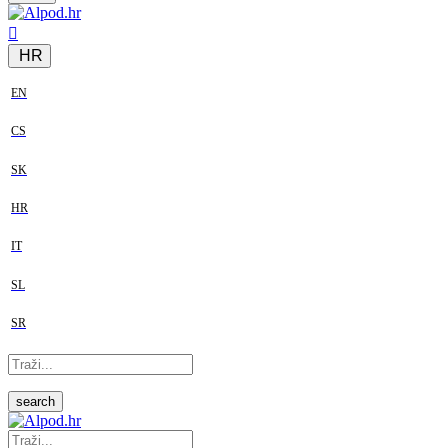
HR
EN
CS
SK
HR
IT
SL
SR
search