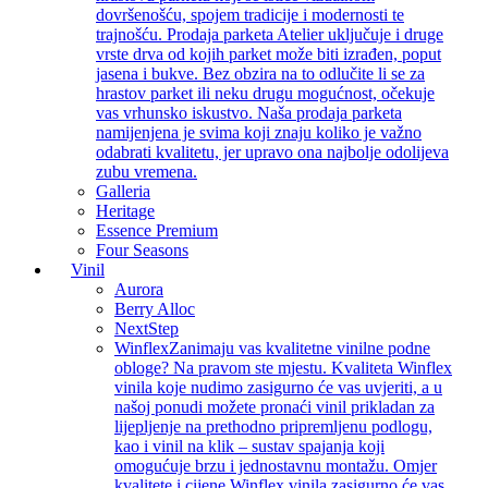
dovršenošću, spojem tradicije i modernosti te
trajnošću. Prodaja parketa Atelier uključuje i druge
vrste drva od kojih parket može biti izrađen, poput
jasena i bukve. Bez obzira na to odlučite li se za
hrastov parket ili neku drugu mogućnost, očekuje
vas vrhunsko iskustvo. Naša prodaja parketa
namijenjena je svima koji znaju koliko je važno
odabrati kvalitetu, jer upravo ona najbolje odolijeva
zubu vremena.
Galleria
Heritage
Essence Premium
Four Seasons
Vinil
Aurora
Berry Alloc
NextStep
Winflex
Zanimaju vas kvalitetne vinilne podne
obloge? Na pravom ste mjestu. Kvaliteta Winflex
vinila koje nudimo zasigurno će vas uvjeriti, a u
našoj ponudi možete pronaći vinil prikladan za
lijepljenje na prethodno pripremljenu podlogu,
kao i vinil na klik – sustav spajanja koji
omogućuje brzu i jednostavnu montažu. Omjer
kvalitete i cijene Winflex vinila zasigurno će vas