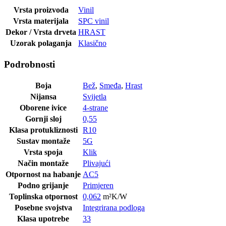
Vrsta proizvoda
Vinil
Vrsta materijala
SPC vinil
Dekor / Vrsta drveta
HRAST
Uzorak polaganja
Klasično
Podrobnosti
Boja
Bež
,
Smeđa
,
Hrast
Nijansa
Svijetla
Oborene ivice
4-strane
Gornji sloj
0,55
Klasa protukliznosti
R10
Sustav montaže
5G
Vrsta spoja
Klik
Način montaže
Plivajući
Otpornost na habanje
AC5
Podno grijanje
Primjeren
Toplinska otpornost
0,062
m²K/W
Posebne svojstva
Integrirana podloga
Klasa upotrebe
33