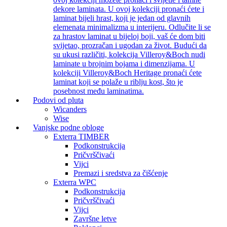
dekore laminata. U ovoj kolekciji pronaći ćete i
laminat bijeli hrast, koji je jedan od glavnih
elemenata minimalizma u interijeru. Odlučite li se
za hrastov laminat u bijeloj boji, vaš će dom biti
svijetao, prozračan i ugodan za život. Budući da
su ukusi različiti, kolekcija Villeroy&Boch nudi
laminate u brojnim bojama i dimenzijama. U
kolekciji Villeroy&Boch Heritage pronaći ćete
laminat koji se polaže u riblju kost, što je
posebnost među laminatima.
Podovi od pluta
Wicanders
Wise
Vanjske podne obloge
Exterra TIMBER
Podkonstrukcija
Pričvrščivaći
Vijci
Premazi i sredstva za čišćenje
Exterra WPC
Podkonstrukcija
Pričvrščivaći
Vijci
Završne letve