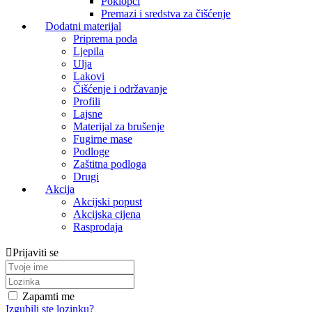
Poklopci
Premazi i sredstva za čišćenje
Dodatni materijal
Priprema poda
Ljepila
Ulja
Lakovi
Čišćenje i održavanje
Profili
Lajsne
Materijal za brušenje
Fugirne mase
Podloge
Zaštitna podloga
Drugi
Akcija
Akcijski popust
Akcijska cijena
Rasprodaja
Prijaviti se
Zapamti me
Izgubili ste lozinku?