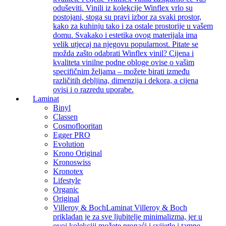
oduševiti. Vinili iz kolekcije Winflex vrlo su
postojani, stoga su pravi izbor za svaki prostor,
kako za kuhinju tako i za ostale prostorije u vašem
domu. Svakako i estetika ovog materijala ima
velik utjecaj na njegovu popularnost. Pitate se
možda zašto odabrati Winflex vinil? Cijena i
kvaliteta vinilne podne obloge ovise o vašim
specifičnim željama – možete birati između
različitih debljina, dimenzija i dekora, a cijena
ovisi i o razredu uporabe.
Laminat
Binyl
Classen
Cosmoflooritan
Egger PRO
Evolution
Krono Original
Kronoswiss
Kronotex
Lifestyle
Organic
Original
Villeroy & Boch
Laminat Villeroy & Boch
prikladan je za sve ljubitelje minimalizma, jer u
ovoj kolekciji možete pronaći i svijetle i tamne