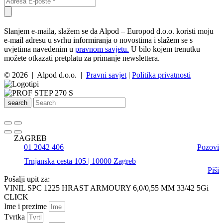
Slanjem e-maila, slažem se da Alpod – Europod d.o.o. koristi moju
e-mail adresu u svrhu informiranja o novostima i slažem se s
uvjetima navedenim u
pravnom savjetu.
U bilo kojem trenutku
možete otkazati pretplatu za primanje newslettera.
© 2026 | Alpod d.o.o. |
Pravni savjet
|
Politika privatnosti
search
ZAGREB
01 2042 406
Pozovi
Trnjanska cesta 105 | 10000 Zagreb
Piši
Pošalji upit za:
VINIL SPC 1225 HRAST ARMOURY 6,0/0,55 MM 33/42 5Gi
CLICK
Ime i prezime
Tvrtka