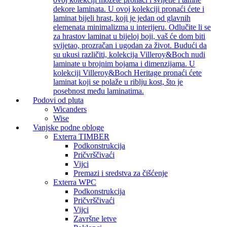
dekore laminata. U ovoj kolekciji pronaći ćete i
laminat bijeli hrast, koji je jedan od glavnih
elemenata minimalizma u interijeru. Odlučite li se
za hrastov laminat u bijeloj boji, vaš će dom biti
svijetao, prozračan i ugodan za život. Budući da
su ukusi različiti, kolekcija Villeroy&Boch nudi
laminate u brojnim bojama i dimenzijama. U
kolekciji Villeroy&Boch Heritage pronaći ćete
laminat koji se polaže u riblju kost, što je
posebnost među laminatima.
Podovi od pluta
Wicanders
Wise
Vanjske podne obloge
Exterra TIMBER
Podkonstrukcija
Pričvrščivaći
Vijci
Premazi i sredstva za čišćenje
Exterra WPC
Podkonstrukcija
Pričvrščivaći
Vijci
Završne letve