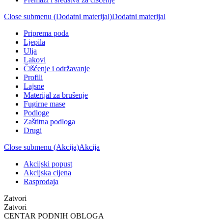
Close submenu (Dodatni materijal)
Dodatni materijal
Priprema poda
Ljepila
Ulja
Lakovi
Čišćenje i održavanje
Profili
Lajsne
Materijal za brušenje
Fugirne mase
Podloge
Zaštitna podloga
Drugi
Close submenu (Akcija)
Akcija
Akcijski popust
Akcijska cijena
Rasprodaja
Zatvori
Zatvori
CENTAR PODNIH OBLOGA