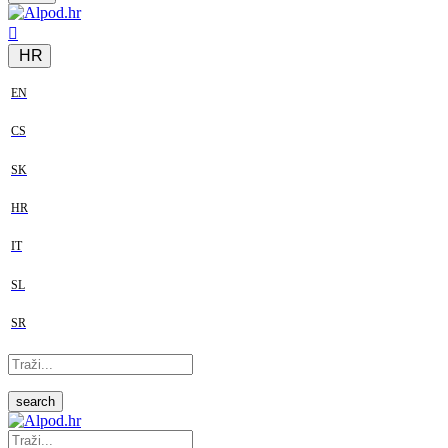
HR
EN
CS
SK
HR
IT
SL
SR
search