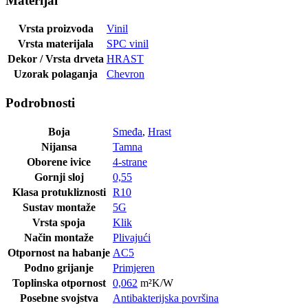
Materijal
Vrsta proizvoda
Vinil
Vrsta materijala
SPC vinil
Dekor / Vrsta drveta
HRAST
Uzorak polaganja
Chevron
Podrobnosti
Boja
Smeđa
,
Hrast
Nijansa
Tamna
Oborene ivice
4-strane
Gornji sloj
0,55
Klasa protukliznosti
R10
Sustav montaže
5G
Vrsta spoja
Klik
Način montaže
Plivajući
Otpornost na habanje
AC5
Podno grijanje
Primjeren
Toplinska otpornost
0,062
m²K/W
Posebne svojstva
Antibakterijska površina