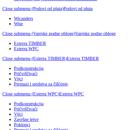
Close submenu (Podovi od pluta)
Podovi od pluta
Wicanders
Wise
Close submenu (Vanjske podne obloge)
Vanjske podne obloge
Exterra TIMBER
Exterra WPC
Close submenu (Exterra TIMBER)
Exterra TIMBER
Podkonstrukcija
Pričvrščivaći
Vijci
Premazi i sredstva za čišćenje
Close submenu (Exterra WPC)
Exterra WPC
Podkonstrukcija
Pričvrščivaći
Vijci
Završne letve
Poklopci
Premazi i sredstva za čišćenje