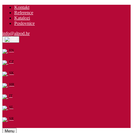
Kontakt
Reference
Katalozi
Poslovnice
info@alpod.hr
HR
EN
CZ
SK
HR
IT
SL
SR
Menu