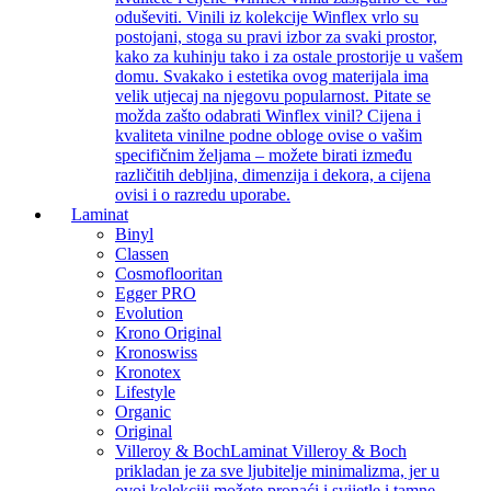
oduševiti. Vinili iz kolekcije Winflex vrlo su
postojani, stoga su pravi izbor za svaki prostor,
kako za kuhinju tako i za ostale prostorije u vašem
domu. Svakako i estetika ovog materijala ima
velik utjecaj na njegovu popularnost. Pitate se
možda zašto odabrati Winflex vinil? Cijena i
kvaliteta vinilne podne obloge ovise o vašim
specifičnim željama – možete birati između
različitih debljina, dimenzija i dekora, a cijena
ovisi i o razredu uporabe.
Laminat
Binyl
Classen
Cosmoflooritan
Egger PRO
Evolution
Krono Original
Kronoswiss
Kronotex
Lifestyle
Organic
Original
Villeroy & Boch
Laminat Villeroy & Boch
prikladan je za sve ljubitelje minimalizma, jer u
ovoj kolekciji možete pronaći i svijetle i tamne