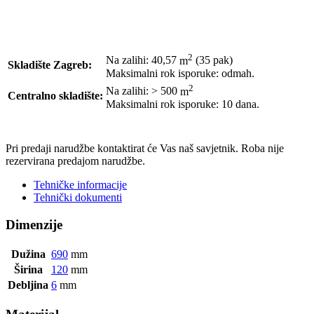
2
Na zalihi: 40,57
m
(35 pak)
Skladište Zagreb:
Maksimalni rok isporuke: odmah.
2
Na zalihi: > 500
m
Centralno skladište:
Maksimalni rok isporuke: 10 dana.
POŠALJI UPIT
Pri predaji narudžbe kontaktirat će Vas naš savjetnik. Roba nije
rezervirana predajom narudžbe.
Tehničke informacije
Tehnički dokumenti
Dimenzije
Dužina
690
mm
Širina
120
mm
Debljina
6
mm