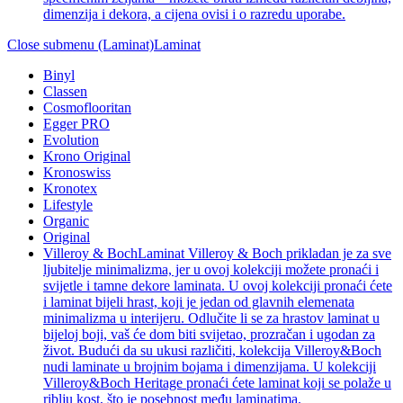
dimenzija i dekora, a cijena ovisi i o razredu uporabe.
Close submenu (Laminat)
Laminat
Binyl
Classen
Cosmoflooritan
Egger PRO
Evolution
Krono Original
Kronoswiss
Kronotex
Lifestyle
Organic
Original
Villeroy & Boch
Laminat Villeroy & Boch prikladan je za sve
ljubitelje minimalizma, jer u ovoj kolekciji možete pronaći i
svijetle i tamne dekore laminata. U ovoj kolekciji pronaći ćete
i laminat bijeli hrast, koji je jedan od glavnih elemenata
minimalizma u interijeru. Odlučite li se za hrastov laminat u
bijeloj boji, vaš će dom biti svijetao, prozračan i ugodan za
život. Budući da su ukusi različiti, kolekcija Villeroy&Boch
nudi laminate u brojnim bojama i dimenzijama. U kolekciji
Villeroy&Boch Heritage pronaći ćete laminat koji se polaže u
riblju kost, što je posebnost među laminatima.