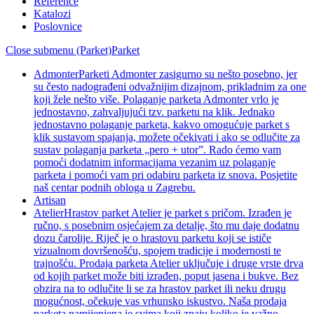
Reference
Katalozi
Poslovnice
Close submenu (Parket)
Parket
Admonter
Parketi Admonter zasigurno su nešto posebno, jer
su često nadograđeni odvažnijim dizajnom, prikladnim za one
koji žele nešto više. Polaganje parketa Admonter vrlo je
jednostavno, zahvaljujući tzv. parketu na klik. Jednako
jednostavno polaganje parketa, kakvo omogućuje parket s
klik sustavom spajanja, možete očekivati i ako se odlučite za
sustav polaganja parketa „pero + utor”. Rado ćemo vam
pomoći dodatnim informacijama vezanim uz polaganje
parketa i pomoći vam pri odabiru parketa iz snova. Posjetite
naš centar podnih obloga u Zagrebu.
Artisan
Atelier
Hrastov parket Atelier je parket s pričom. Izrađen je
ručno, s posebnim osjećajem za detalje, što mu daje dodatnu
dozu čarolije. Riječ je o hrastovu parketu koji se ističe
vizualnom dovršenošću, spojem tradicije i modernosti te
trajnošću. Prodaja parketa Atelier uključuje i druge vrste drva
od kojih parket može biti izrađen, poput jasena i bukve. Bez
obzira na to odlučite li se za hrastov parket ili neku drugu
mogućnost, očekuje vas vrhunsko iskustvo. Naša prodaja
parketa namijenjena je svima koji znaju koliko je važno