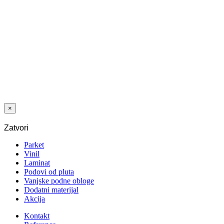
VINIL LVT
1020 HRAST
NORTHLAND
2,0/0,3 MM
23/31
×
Zatvori
Parket
Vinil
Laminat
Podovi od pluta
Vanjske podne obloge
Dodatni materijal
Akcija
Kontakt