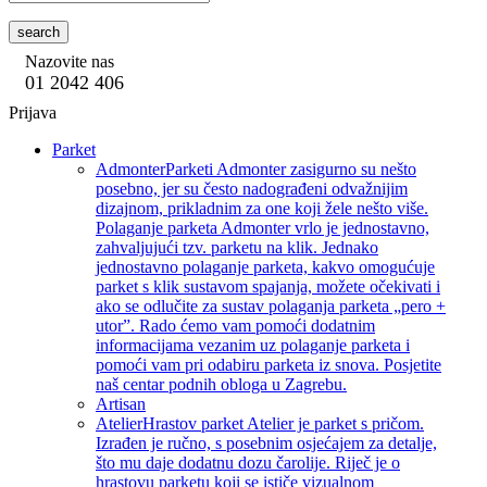
search
Nazovite nas
01 2042 406
Prijava
Parket
Admonter
Parketi Admonter zasigurno su nešto
posebno, jer su često nadograđeni odvažnijim
dizajnom, prikladnim za one koji žele nešto više.
Polaganje parketa Admonter vrlo je jednostavno,
zahvaljujući tzv. parketu na klik. Jednako
jednostavno polaganje parketa, kakvo omogućuje
parket s klik sustavom spajanja, možete očekivati i
ako se odlučite za sustav polaganja parketa „pero +
utor”. Rado ćemo vam pomoći dodatnim
informacijama vezanim uz polaganje parketa i
pomoći vam pri odabiru parketa iz snova. Posjetite
naš centar podnih obloga u Zagrebu.
Artisan
Atelier
Hrastov parket Atelier je parket s pričom.
Izrađen je ručno, s posebnim osjećajem za detalje,
što mu daje dodatnu dozu čarolije. Riječ je o
hrastovu parketu koji se ističe vizualnom