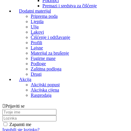
Poklopci
Premazi i sredstva za čišćenje
Dodatni materijal
Priprema poda
Ljepila
Ulja
Lakovi
Čišćenje i održavanje
Profili
Lajsne
Materijal za brušenje
Fugirne mase
Podloge
Zaštitna podloga
Drugi
Akcija
Akcijski popust
Akcijska cijena
Rasprodaja
Prijaviti se
Zapamti me
Izgubili ste lozinku?