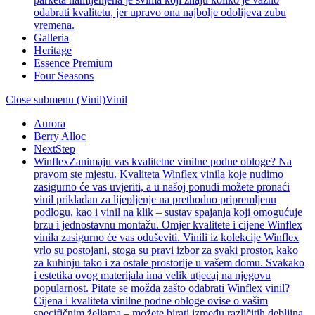
odabrati kvalitetu, jer upravo ona najbolje odolijeva zubu
vremena.
Galleria
Heritage
Essence Premium
Four Seasons
Close submenu (Vinil)
Vinil
Aurora
Berry Alloc
NextStep
Winflex
Zanimaju vas kvalitetne vinilne podne obloge? Na
pravom ste mjestu. Kvaliteta Winflex vinila koje nudimo
zasigurno će vas uvjeriti, a u našoj ponudi možete pronaći
vinil prikladan za lijepljenje na prethodno pripremljenu
podlogu, kao i vinil na klik – sustav spajanja koji omogućuje
brzu i jednostavnu montažu. Omjer kvalitete i cijene Winflex
vinila zasigurno će vas oduševiti. Vinili iz kolekcije Winflex
vrlo su postojani, stoga su pravi izbor za svaki prostor, kako
za kuhinju tako i za ostale prostorije u vašem domu. Svakako
i estetika ovog materijala ima velik utjecaj na njegovu
popularnost. Pitate se možda zašto odabrati Winflex vinil?
Cijena i kvaliteta vinilne podne obloge ovise o vašim
specifičnim željama – možete birati između različitih debljina,