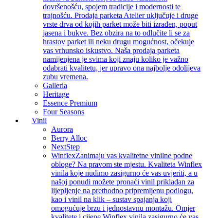
dovršenošću, spojem tradicije i modernosti te
trajnošću. Prodaja parketa Atelier uključuje i druge
vrste drva od kojih parket može biti izrađen, poput
jasena i bukve. Bez obzira na to odlučite li se za
hrastov parket ili neku drugu mogućnost, očekuje
vas vrhunsko iskustvo. Naša prodaja parketa
namijenjena je svima koji znaju koliko je važno
odabrati kvalitetu, jer upravo ona najbolje odolijeva
zubu vremena.
Galleria
Heritage
Essence Premium
Four Seasons
Vinil
Aurora
Berry Alloc
NextStep
Winflex
Zanimaju vas kvalitetne vinilne podne
obloge? Na pravom ste mjestu. Kvaliteta Winflex
vinila koje nudimo zasigurno će vas uvjeriti, a u
našoj ponudi možete pronaći vinil prikladan za
lijepljenje na prethodno pripremljenu podlogu,
kao i vinil na klik – sustav spajanja koji
omogućuje brzu i jednostavnu montažu. Omjer
kvalitete i cijene Winflex vinila zasigurno će vas