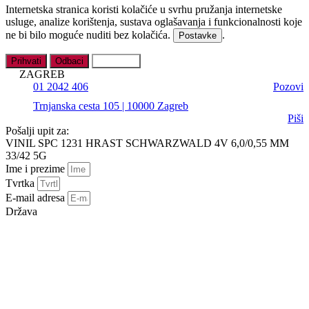
Internetska stranica koristi kolačiće u svrhu pružanja internetske
usluge, analize korištenja, sustava oglašavanja i funkcionalnosti koje
ne bi bilo moguće nuditi bez kolačića.
.
Postavke
Prihvati
Odbaci
Postavke
ZAGREB
01 2042 406
Pozovi
Trnjanska cesta 105 | 10000 Zagreb
Piši
Pošalji upit za:
VINIL SPC 1231 HRAST SCHWARZWALD 4V 6,0/0,55 MM
33/42 5G
Ime i prezime
Tvrtka
E-mail adresa
Država