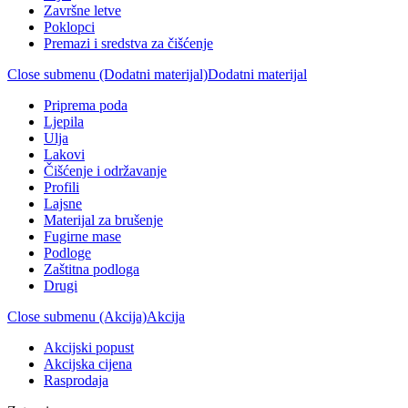
Završne letve
Poklopci
Premazi i sredstva za čišćenje
Close submenu (Dodatni materijal)
Dodatni materijal
Priprema poda
Ljepila
Ulja
Lakovi
Čišćenje i održavanje
Profili
Lajsne
Materijal za brušenje
Fugirne mase
Podloge
Zaštitna podloga
Drugi
Close submenu (Akcija)
Akcija
Akcijski popust
Akcijska cijena
Rasprodaja