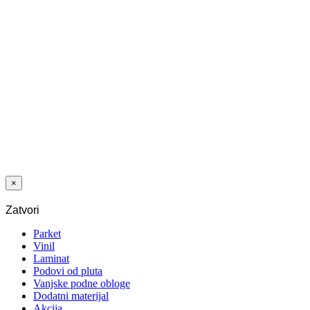
Dodaj na listu
želja
VINIL LVT
1011 HRAST
NEVADA
2,5/0,55 MM
33/42
×
Zatvori
Parket
Vinil
Laminat
Podovi od pluta
Vanjske podne obloge
Dodatni materijal
Akcija