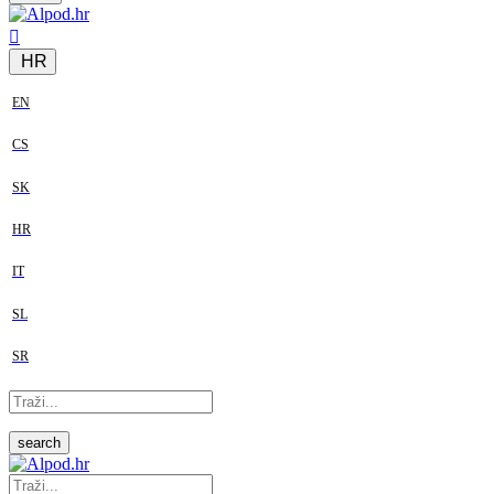
HR
EN
CS
SK
HR
IT
SL
SR
search