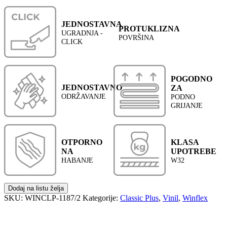
JEDNOSTAVNA
PROTUKLIZNA
UGRADNJA -
POVRŠINA
CLICK
POGODNO
JEDNOSTAVNO
ZA
ODRŽAVANJE
PODNO
GRIJANJE
OTPORNO
KLASA
NA
UPOTREBE
HABANJE
W32
Dodaj na listu želja
SKU:
WINCLP-1187/2
Kategorije:
Classic Plus
,
Vinil
,
Winflex