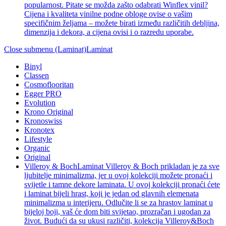
popularnost. Pitate se možda zašto odabrati Winflex vinil?
Cijena i kvaliteta vinilne podne obloge ovise o vašim
specifičnim željama – možete birati između različitih debljina,
dimenzija i dekora, a cijena ovisi i o razredu uporabe.
Close submenu (Laminat)
Laminat
Binyl
Classen
Cosmoflooritan
Egger PRO
Evolution
Krono Original
Kronoswiss
Kronotex
Lifestyle
Organic
Original
Villeroy & Boch
Laminat Villeroy & Boch prikladan je za sve
ljubitelje minimalizma, jer u ovoj kolekciji možete pronaći i
svijetle i tamne dekore laminata. U ovoj kolekciji pronaći ćete
i laminat bijeli hrast, koji je jedan od glavnih elemenata
minimalizma u interijeru. Odlučite li se za hrastov laminat u
bijeloj boji, vaš će dom biti svijetao, prozračan i ugodan za
život. Budući da su ukusi različiti, kolekcija Villeroy&Boch