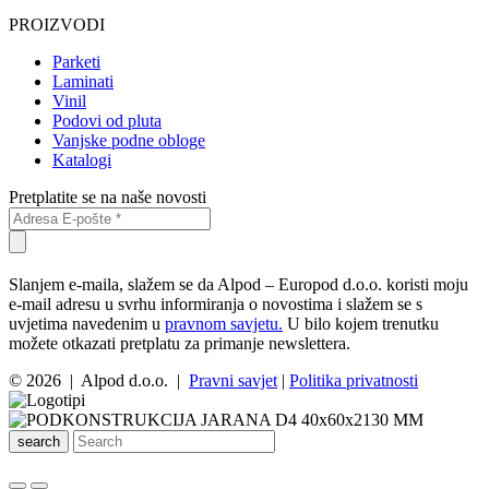
PROIZVODI
Parketi
Laminati
Vinil
Podovi od pluta
Vanjske podne obloge
Katalogi
Pretplatite se na naše novosti
Slanjem e-maila, slažem se da Alpod – Europod d.o.o. koristi moju
e-mail adresu u svrhu informiranja o novostima i slažem se s
uvjetima navedenim u
pravnom savjetu.
U bilo kojem trenutku
možete otkazati pretplatu za primanje newslettera.
© 2026 | Alpod d.o.o. |
Pravni savjet
|
Politika privatnosti
search