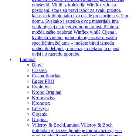
oduševiti. Vinili iz kolekcije Winflex vrlo su
postojani, stoga su pravi izbor za svaki prostor,
kako za kuhinju tako i za ostale prostorije u vašem
domu. Svakako i estetika ovog materijala ima
velik utjecaj na njegovu popularnost. Pitate se
možda zašto odabrati Winflex vinil? Cijena i
kvaliteta vinilne podne obloge ovise o vašim
specifičnim željama – možete birati između
različitih debljina, dimenzija i dekora, a cijena
ovisi i o razredu uporabe.
Laminat
Binyl
Classen
Cosmoflooritan
Egger PRO
Evolution
Krono Original
Kronoswiss
Kronotex
Lifestyle
Organic
Original
Villeroy & Boch
Laminat Villeroy & Boch
prikladan je za sve ljubitelje minimalizma, jer u
ovoj kolekciji možete pronaći i svijetle i tamne