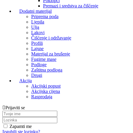
Poklopci
Premazi i sredstva za čišćenje
Dodatni materijal
Priprema poda
Ljepila
Ulja
Lakovi
Čišćenje i održavanje
Profili
Lajsne
Materijal za brušenje
Fugirne mase
Podloge
Zaštitna podloga
Drugi
Akcija
Akcijski popust
Akcijska cijena
Rasprodaja
Prijaviti se
Zapamti me
Izgubili ste lozinku?