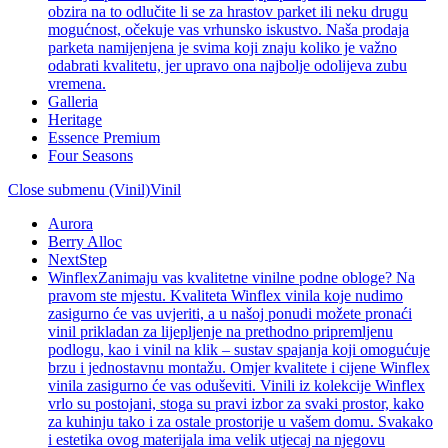
obzira na to odlučite li se za hrastov parket ili neku drugu
mogućnost, očekuje vas vrhunsko iskustvo. Naša prodaja
parketa namijenjena je svima koji znaju koliko je važno
odabrati kvalitetu, jer upravo ona najbolje odolijeva zubu
vremena.
Galleria
Heritage
Essence Premium
Four Seasons
Close submenu (Vinil)
Vinil
Aurora
Berry Alloc
NextStep
Winflex
Zanimaju vas kvalitetne vinilne podne obloge? Na
pravom ste mjestu. Kvaliteta Winflex vinila koje nudimo
zasigurno će vas uvjeriti, a u našoj ponudi možete pronaći
vinil prikladan za lijepljenje na prethodno pripremljenu
podlogu, kao i vinil na klik – sustav spajanja koji omogućuje
brzu i jednostavnu montažu. Omjer kvalitete i cijene Winflex
vinila zasigurno će vas oduševiti. Vinili iz kolekcije Winflex
vrlo su postojani, stoga su pravi izbor za svaki prostor, kako
za kuhinju tako i za ostale prostorije u vašem domu. Svakako
i estetika ovog materijala ima velik utjecaj na njegovu