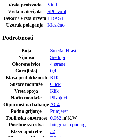
Vrsta proizvoda
Vinil
Vrsta materijala
SPC vinil
Dekor / Vrsta drveta
HRAST
Uzorak polaganja
Klasično
Podrobnosti
Boja
Smeđa
,
Hrast
Nijansa
Srednja
Oborene ivice
4-strane
Gornji sloj
0,4
Klasa protukliznosti
R10
Sustav montaže
Click
Vrsta spoja
Klik
Način montaže
Plivajući
Otpornost na habanje
AC4
Podno grijanje
Primjeren
Toplinska otpornost
0,062
m²K/W
Posebne svojstva
Integrirana podloga
Klasa upotrebe
32