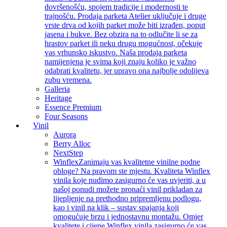
dovršenošću, spojem tradicije i modernosti te
trajnošću. Prodaja parketa Atelier uključuje i druge
vrste drva od kojih parket može biti izrađen, poput
jasena i bukve. Bez obzira na to odlučite li se za
hrastov parket ili neku drugu mogućnost, očekuje
vas vrhunsko iskustvo. Naša prodaja parketa
namijenjena je svima koji znaju koliko je važno
odabrati kvalitetu, jer upravo ona najbolje odolijeva
zubu vremena.
Galleria
Heritage
Essence Premium
Four Seasons
Vinil
Aurora
Berry Alloc
NextStep
Winflex
Zanimaju vas kvalitetne vinilne podne
obloge? Na pravom ste mjestu. Kvaliteta Winflex
vinila koje nudimo zasigurno će vas uvjeriti, a u
našoj ponudi možete pronaći vinil prikladan za
lijepljenje na prethodno pripremljenu podlogu,
kao i vinil na klik – sustav spajanja koji
omogućuje brzu i jednostavnu montažu. Omjer
kvalitete i cijene Winflex vinila zasigurno će vas