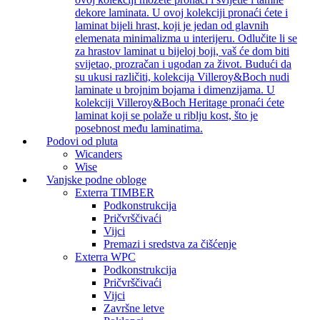
dekore laminata. U ovoj kolekciji pronaći ćete i
laminat bijeli hrast, koji je jedan od glavnih
elemenata minimalizma u interijeru. Odlučite li se
za hrastov laminat u bijeloj boji, vaš će dom biti
svijetao, prozračan i ugodan za život. Budući da
su ukusi različiti, kolekcija Villeroy&Boch nudi
laminate u brojnim bojama i dimenzijama. U
kolekciji Villeroy&Boch Heritage pronaći ćete
laminat koji se polaže u riblju kost, što je
posebnost među laminatima.
Podovi od pluta
Wicanders
Wise
Vanjske podne obloge
Exterra TIMBER
Podkonstrukcija
Pričvrščivaći
Vijci
Premazi i sredstva za čišćenje
Exterra WPC
Podkonstrukcija
Pričvrščivaći
Vijci
Završne letve