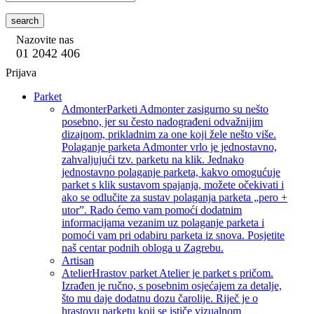
search
Nazovite nas
01 2042 406
Prijava
Parket
Admonter
Parketi Admonter zasigurno su nešto
posebno, jer su često nadograđeni odvažnijim
dizajnom, prikladnim za one koji žele nešto više.
Polaganje parketa Admonter vrlo je jednostavno,
zahvaljujući tzv. parketu na klik. Jednako
jednostavno polaganje parketa, kakvo omogućuje
parket s klik sustavom spajanja, možete očekivati i
ako se odlučite za sustav polaganja parketa „pero +
utor”. Rado ćemo vam pomoći dodatnim
informacijama vezanim uz polaganje parketa i
pomoći vam pri odabiru parketa iz snova. Posjetite
naš centar podnih obloga u Zagrebu.
Artisan
Atelier
Hrastov parket Atelier je parket s pričom.
Izrađen je ručno, s posebnim osjećajem za detalje,
što mu daje dodatnu dozu čarolije. Riječ je o
hrastovu parketu koji se ističe vizualnom