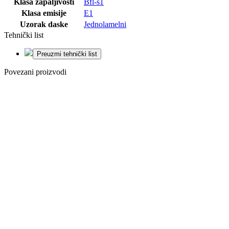
Klasa zapaljivosti
Bfl-s1
Klasa emisije
E1
Uzorak daske
Jednolamelni
Tehnički list
Preuzmi tehnički list
Povezani proizvodi
-20%
Dodaj na listu
želja
VINIL LVT
1020 HRAST
NORTHLAND