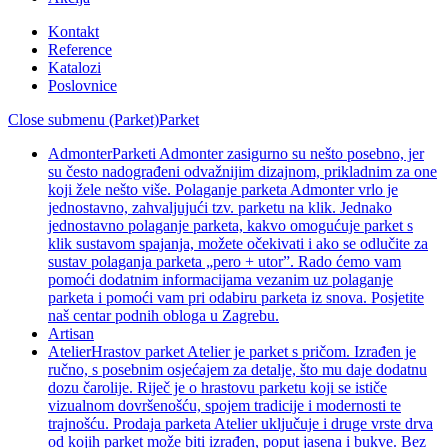
Kontakt
Reference
Katalozi
Poslovnice
Close submenu (Parket)
Parket
Admonter
Parketi Admonter zasigurno su nešto posebno, jer
su često nadograđeni odvažnijim dizajnom, prikladnim za one
koji žele nešto više. Polaganje parketa Admonter vrlo je
jednostavno, zahvaljujući tzv. parketu na klik. Jednako
jednostavno polaganje parketa, kakvo omogućuje parket s
klik sustavom spajanja, možete očekivati i ako se odlučite za
sustav polaganja parketa „pero + utor”. Rado ćemo vam
pomoći dodatnim informacijama vezanim uz polaganje
parketa i pomoći vam pri odabiru parketa iz snova. Posjetite
naš centar podnih obloga u Zagrebu.
Artisan
Atelier
Hrastov parket Atelier je parket s pričom. Izrađen je
ručno, s posebnim osjećajem za detalje, što mu daje dodatnu
dozu čarolije. Riječ je o hrastovu parketu koji se ističe
vizualnom dovršenošću, spojem tradicije i modernosti te
trajnošću. Prodaja parketa Atelier uključuje i druge vrste drva
od kojih parket može biti izrađen, poput jasena i bukve. Bez