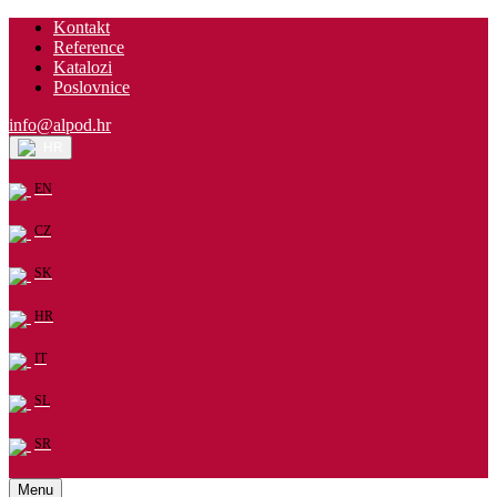
Kontakt
Reference
Katalozi
Poslovnice
info@alpod.hr
HR
EN
CZ
SK
HR
IT
SL
SR
Menu