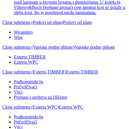
nudi laminate u brojnim bojama i dimenzijama. U kolekciji
Villeroy&Boch Heritage pronaći ćete laminat koji se polaže u
riblju kost, što je posebnost među laminatima.
Close submenu (Podovi od pluta)
Podovi od pluta
Wicanders
Wise
Close submenu (Vanjske podne obloge)
Vanjske podne obloge
Exterra TIMBER
Exterra WPC
Close submenu (Exterra TIMBER)
Exterra TIMBER
Podkonstrukcija
Pričvrščivaći
Vijci
Premazi i sredstva za čišćenje
Close submenu (Exterra WPC)
Exterra WPC
Podkonstrukcija
Pričvrščivaći
Vijci