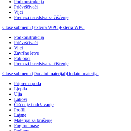
Podkonstrukcija
Pričvrščivaći
Vijci
Premazi i sredstva za čišćenje
Close submenu (Exterra WPC)
Exterra WPC
Podkonstrukcija
Pričvrščivaći
Vijci
Završne letve
Poklopci
Premazi i sredstva za čišćenje
Close submenu (Dodatni materijal)
Dodatni materijal
Priprema poda
Ljepila
Ulja
Lakovi
Čišćenje i održavanje
Profili
Lajsne
Materijal za brušenje
Fugirne mase
Podloge