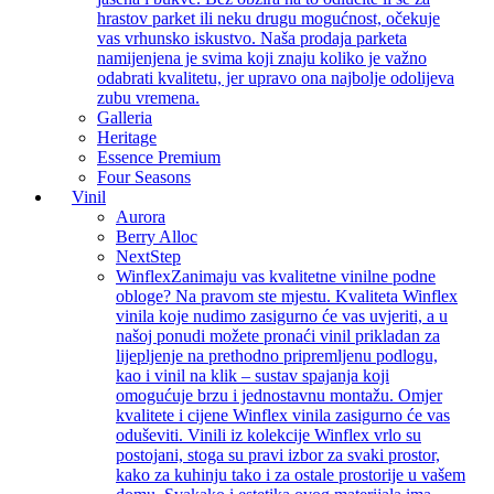
hrastov parket ili neku drugu mogućnost, očekuje
vas vrhunsko iskustvo. Naša prodaja parketa
namijenjena je svima koji znaju koliko je važno
odabrati kvalitetu, jer upravo ona najbolje odolijeva
zubu vremena.
Galleria
Heritage
Essence Premium
Four Seasons
Vinil
Aurora
Berry Alloc
NextStep
Winflex
Zanimaju vas kvalitetne vinilne podne
obloge? Na pravom ste mjestu. Kvaliteta Winflex
vinila koje nudimo zasigurno će vas uvjeriti, a u
našoj ponudi možete pronaći vinil prikladan za
lijepljenje na prethodno pripremljenu podlogu,
kao i vinil na klik – sustav spajanja koji
omogućuje brzu i jednostavnu montažu. Omjer
kvalitete i cijene Winflex vinila zasigurno će vas
oduševiti. Vinili iz kolekcije Winflex vrlo su
postojani, stoga su pravi izbor za svaki prostor,
kako za kuhinju tako i za ostale prostorije u vašem