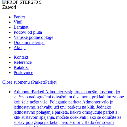
Zatvori
Parket
Vinil
Laminat
Podovi od pluta
Vanjske podne obloge
Dodatni materijal
Akcija
Kontakt
Reference
Katalozi
Poslovnice
Close submenu (Parket)
Parket
Admonter
Parketi Admonter zasigurno su nešto posebno, jer
su često nadograđeni odvažnijim dizajnom, prikladnim za one
koji žele nešto više. Polaganje parketa Admonter vrlo je
jednostavno, zahvaljujući tzv. parketu na klik. Jednako
jednostavno polaganje parketa, kakvo omogućuje parket s
klik sustavom spajanja, možete očekivati i ako se odlučite za
sustav polaganja parketa „pero + utor”. Rado ćemo vam