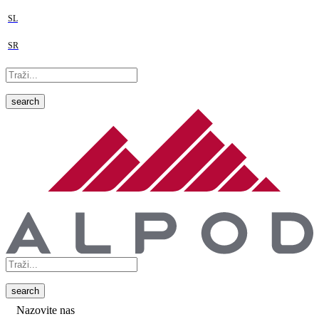
SL
SR
search
search
Nazovite nas