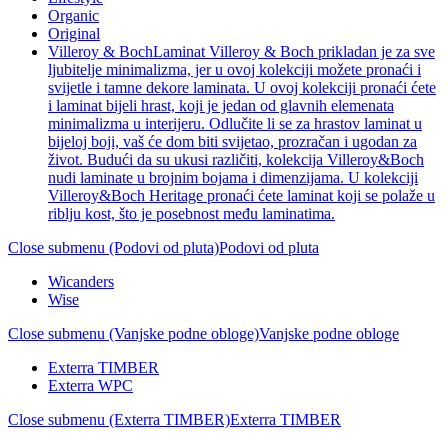
Organic
Original
Villeroy & Boch
Laminat Villeroy & Boch prikladan je za sve
ljubitelje minimalizma, jer u ovoj kolekciji možete pronaći i
svijetle i tamne dekore laminata. U ovoj kolekciji pronaći ćete
i laminat bijeli hrast, koji je jedan od glavnih elemenata
minimalizma u interijeru. Odlučite li se za hrastov laminat u
bijeloj boji, vaš će dom biti svijetao, prozračan i ugodan za
život. Budući da su ukusi različiti, kolekcija Villeroy&Boch
nudi laminate u brojnim bojama i dimenzijama. U kolekciji
Villeroy&Boch Heritage pronaći ćete laminat koji se polaže u
riblju kost, što je posebnost među laminatima.
Close submenu (Podovi od pluta)
Podovi od pluta
Wicanders
Wise
Close submenu (Vanjske podne obloge)
Vanjske podne obloge
Exterra TIMBER
Exterra WPC
Close submenu (Exterra TIMBER)
Exterra TIMBER