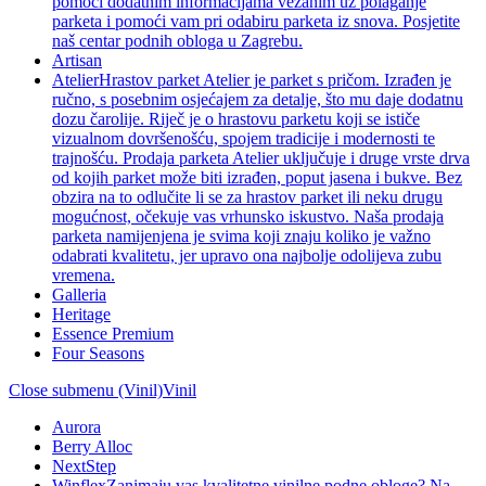
pomoći dodatnim informacijama vezanim uz polaganje
parketa i pomoći vam pri odabiru parketa iz snova. Posjetite
naš centar podnih obloga u Zagrebu.
Artisan
Atelier
Hrastov parket Atelier je parket s pričom. Izrađen je
ručno, s posebnim osjećajem za detalje, što mu daje dodatnu
dozu čarolije. Riječ je o hrastovu parketu koji se ističe
vizualnom dovršenošću, spojem tradicije i modernosti te
trajnošću. Prodaja parketa Atelier uključuje i druge vrste drva
od kojih parket može biti izrađen, poput jasena i bukve. Bez
obzira na to odlučite li se za hrastov parket ili neku drugu
mogućnost, očekuje vas vrhunsko iskustvo. Naša prodaja
parketa namijenjena je svima koji znaju koliko je važno
odabrati kvalitetu, jer upravo ona najbolje odolijeva zubu
vremena.
Galleria
Heritage
Essence Premium
Four Seasons
Close submenu (Vinil)
Vinil
Aurora
Berry Alloc
NextStep
Winflex
Zanimaju vas kvalitetne vinilne podne obloge? Na