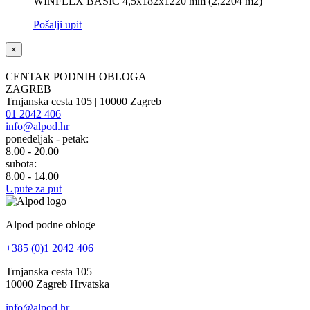
WINFLEX BASIC 4,5x182x1220 mm (2,2204 m2)
Pošalji upit
×
CENTAR PODNIH OBLOGA
ZAGREB
Trnjanska cesta 105 | 10000 Zagreb
01 2042 406
info@alpod.hr
ponedeljak - petak:
8.00 - 20.00
subota:
8.00 - 14.00
Upute za put
Alpod podne obloge
+385 (0)1 2042 406
Trnjanska cesta 105
10000 Zagreb Hrvatska
info@alpod.hr