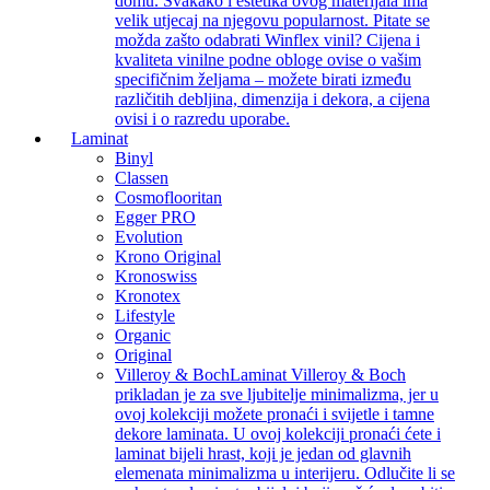
domu. Svakako i estetika ovog materijala ima
velik utjecaj na njegovu popularnost. Pitate se
možda zašto odabrati Winflex vinil? Cijena i
kvaliteta vinilne podne obloge ovise o vašim
specifičnim željama – možete birati između
različitih debljina, dimenzija i dekora, a cijena
ovisi i o razredu uporabe.
Laminat
Binyl
Classen
Cosmoflooritan
Egger PRO
Evolution
Krono Original
Kronoswiss
Kronotex
Lifestyle
Organic
Original
Villeroy & Boch
Laminat Villeroy & Boch
prikladan je za sve ljubitelje minimalizma, jer u
ovoj kolekciji možete pronaći i svijetle i tamne
dekore laminata. U ovoj kolekciji pronaći ćete i
laminat bijeli hrast, koji je jedan od glavnih
elemenata minimalizma u interijeru. Odlučite li se