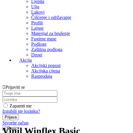
Ljepila
Ulja
Lakovi
Čišćenje i održavanje
Profili
Lajsne
Materijal za brušenje
Fugirne mase
Podloge
Zaštitna podloga
Drugi
Akcija
Akcijski popust
Akcijska cijena
Rasprodaja
Prijaviti se
Zapamti me
Izgubili ste lozinku?
Stvorite račun
Vinil Winflex Basic