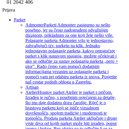
01 2042 406
Prijava
Parket
Admonter
Parketi Admonter zasigurno su nešto
posebno, jer su često nadograđeni odvažnijim
dizajnom, prikladnim za one koji žele nešto više.
Polaganje parketa Admonter vrlo je jednostavno,
zahvaljujući tzv. parketu na klik. Jednako
jednostavno polaganje parketa, kakvo omogućuje
parket s klik sustavom spajanja, možete očekivati i
ako se odlučite za sustav polaganja parketa „pero +
utor”. Rado ćemo vam pomoći dodatnim
informacijama vezanim uz polaganje parketa i
pomoći vam pri odabiru parketa iz snova. Posjetite
naš centar podnih obloga u Zagrebu.
Artisan
Atelier
Hrastov parket Atelier je parket s pričom.
Izrađen je ručno, s posebnim osjećajem za detalje,
što mu daje dodatnu dozu čarolije. Riječ je o
hrastovu parketu koji se ističe vizualnom
dovršenošću, spojem tradicije i modernosti te
trajnošću. Prodaja parketa Atelier uključuje i druge
vrste drva od kojih parket može biti izrađen, poput
jasena i bukve. Bez obzira na to odlučite li se za