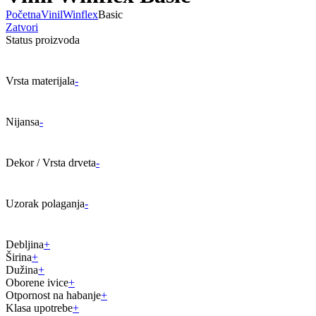
Početna
Vinil
Winflex
Basic
Zatvori
Status proizvoda
Vrsta materijala
-
Nijansa
-
Dekor / Vrsta drveta
-
Uzorak polaganja
-
Debljina
+
Širina
+
Dužina
+
Oborene ivice
+
Otpornost na habanje
+
Klasa upotrebe
+