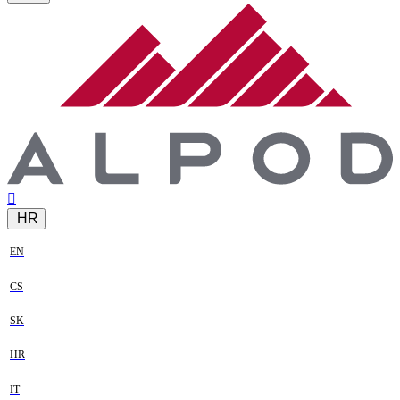
HR
EN
CS
SK
HR
IT