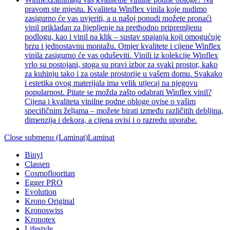
pravom ste mjestu. Kvaliteta Winflex vinila koje nudimo
zasigurno će vas uvjeriti, a u našoj ponudi možete pronaći
vinil prikladan za lijepljenje na prethodno pripremljenu
podlogu, kao i vinil na klik – sustav spajanja koji omogućuje
brzu i jednostavnu montažu. Omjer kvalitete i cijene Winflex
vinila zasigurno će vas oduševiti. Vinili iz kolekcije Winflex
vrlo su postojani, stoga su pravi izbor za svaki prostor, kako
za kuhinju tako i za ostale prostorije u vašem domu. Svakako
i estetika ovog materijala ima velik utjecaj na njegovu
popularnost. Pitate se možda zašto odabrati Winflex vinil?
Cijena i kvaliteta vinilne podne obloge ovise o vašim
specifičnim željama – možete birati između različitih debljina,
dimenzija i dekora, a cijena ovisi i o razredu uporabe.
Close submenu (Laminat)
Laminat
Binyl
Classen
Cosmoflooritan
Egger PRO
Evolution
Krono Original
Kronoswiss
Kronotex
Lifestyle