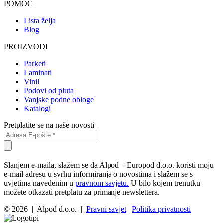
POMOĆ
Lista želja
Blog
PROIZVODI
Parketi
Laminati
Vinil
Podovi od pluta
Vanjske podne obloge
Katalogi
Pretplatite se na naše novosti
Slanjem e-maila, slažem se da Alpod – Europod d.o.o. koristi moju
e-mail adresu u svrhu informiranja o novostima i slažem se s
uvjetima navedenim u
pravnom savjetu.
U bilo kojem trenutku
možete otkazati pretplatu za primanje newslettera.
© 2026 | Alpod d.o.o. |
Pravni savjet
|
Politika privatnosti