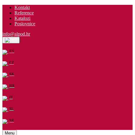
Kontakt
Reference
Katalozi
Poslovnice
info@alpod.hr
HR
EN
CZ
SK
HR
IT
SL
SR
Menu