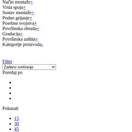
Način montaže
+
Vrsta spoja
+
Sustav montaže
+
Podno grijanje
+
Posebne svojstva
+
Površinska obrada
+
Gradacija
+
Površinska zaštita
+
Kategorije proizvoda
-
Filter
Poredaj po
Pokazati
15
30
45