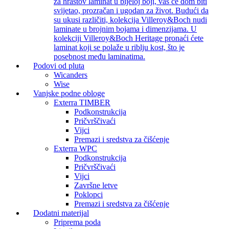
za hrastov laminat u bijeloj boji, vaš će dom biti
svijetao, prozračan i ugodan za život. Budući da
su ukusi različiti, kolekcija Villeroy&Boch nudi
laminate u brojnim bojama i dimenzijama. U
kolekciji Villeroy&Boch Heritage pronaći ćete
laminat koji se polaže u riblju kost, što je
posebnost među laminatima.
Podovi od pluta
Wicanders
Wise
Vanjske podne obloge
Exterra TIMBER
Podkonstrukcija
Pričvrščivaći
Vijci
Premazi i sredstva za čišćenje
Exterra WPC
Podkonstrukcija
Pričvrščivaći
Vijci
Završne letve
Poklopci
Premazi i sredstva za čišćenje
Dodatni materijal
Priprema poda