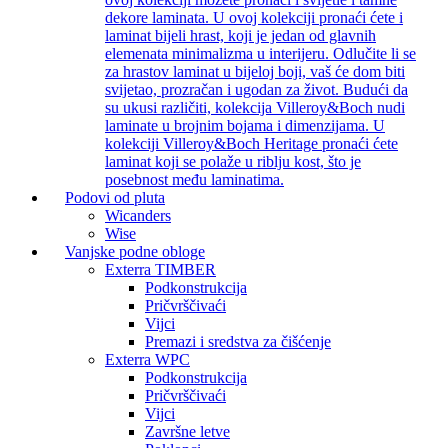
dekore laminata. U ovoj kolekciji pronaći ćete i
laminat bijeli hrast, koji je jedan od glavnih
elemenata minimalizma u interijeru. Odlučite li se
za hrastov laminat u bijeloj boji, vaš će dom biti
svijetao, prozračan i ugodan za život. Budući da
su ukusi različiti, kolekcija Villeroy&Boch nudi
laminate u brojnim bojama i dimenzijama. U
kolekciji Villeroy&Boch Heritage pronaći ćete
laminat koji se polaže u riblju kost, što je
posebnost među laminatima.
Podovi od pluta
Wicanders
Wise
Vanjske podne obloge
Exterra TIMBER
Podkonstrukcija
Pričvrščivaći
Vijci
Premazi i sredstva za čišćenje
Exterra WPC
Podkonstrukcija
Pričvrščivaći
Vijci
Završne letve