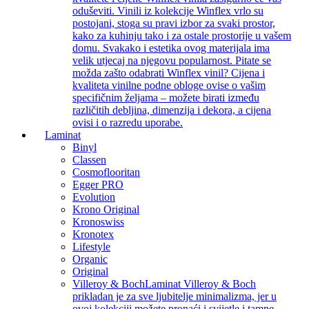
oduševiti. Vinili iz kolekcije Winflex vrlo su
postojani, stoga su pravi izbor za svaki prostor,
kako za kuhinju tako i za ostale prostorije u vašem
domu. Svakako i estetika ovog materijala ima
velik utjecaj na njegovu popularnost. Pitate se
možda zašto odabrati Winflex vinil? Cijena i
kvaliteta vinilne podne obloge ovise o vašim
specifičnim željama – možete birati između
različitih debljina, dimenzija i dekora, a cijena
ovisi i o razredu uporabe.
Laminat
Binyl
Classen
Cosmoflooritan
Egger PRO
Evolution
Krono Original
Kronoswiss
Kronotex
Lifestyle
Organic
Original
Villeroy & Boch
Laminat Villeroy & Boch
prikladan je za sve ljubitelje minimalizma, jer u
ovoj kolekciji možete pronaći i svijetle i tamne