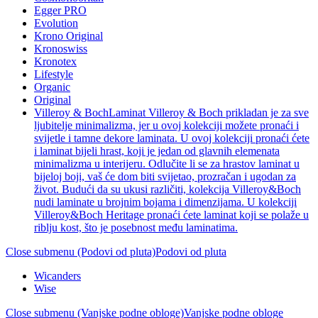
Egger PRO
Evolution
Krono Original
Kronoswiss
Kronotex
Lifestyle
Organic
Original
Villeroy & Boch
Laminat Villeroy & Boch prikladan je za sve
ljubitelje minimalizma, jer u ovoj kolekciji možete pronaći i
svijetle i tamne dekore laminata. U ovoj kolekciji pronaći ćete
i laminat bijeli hrast, koji je jedan od glavnih elemenata
minimalizma u interijeru. Odlučite li se za hrastov laminat u
bijeloj boji, vaš će dom biti svijetao, prozračan i ugodan za
život. Budući da su ukusi različiti, kolekcija Villeroy&Boch
nudi laminate u brojnim bojama i dimenzijama. U kolekciji
Villeroy&Boch Heritage pronaći ćete laminat koji se polaže u
riblju kost, što je posebnost među laminatima.
Close submenu (Podovi od pluta)
Podovi od pluta
Wicanders
Wise
Close submenu (Vanjske podne obloge)
Vanjske podne obloge