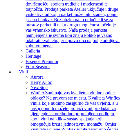
dovršenošću, spojem tradicije i modernosti te
trajnošću. Prodaja parketa Atelier uključuje i druge
vrste drva od kojih parket može biti izrađen, poput
jasena i bukve. Bez obzira na to odlučite li se za
hrastov parket ili neku drugu mogućnost, očekuje
vas vrhunsko iskustvo. Naša prodaja parketa
namijenjena je svima koji znaju koliko je važno
odabrati kvalitetu, jer upravo ona najbolje odolijeva
zubu vremena.
Galleria
Heritage
Essence Premium
Four Seasons
Vinil
Aurora
Berry Alloc
NextStep
Winflex
Zanimaju vas kvalitetne vinilne podne
obloge? Na pravom ste mjestu. Kvaliteta Winflex
vinila koje nudimo zasigurno će vas uvjeriti, a u
našoj ponudi možete pronaći vinil prikladan za
lijepljenje na prethodno pripremljenu podlogu,
kao i vinil na klik – sustav spajanja koji
omogućuje brzu i jednostavnu montažu. Omjer
kvalitete i cijene Winflex vinila zasigurno će vas