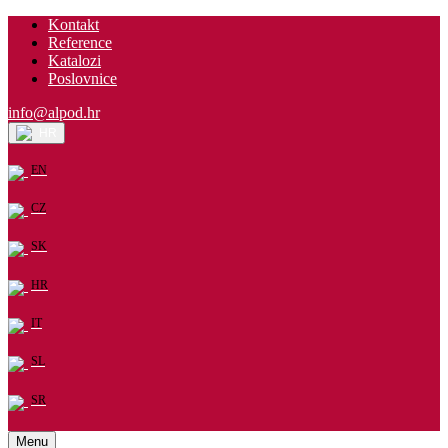
Kontakt
Reference
Katalozi
Poslovnice
info@alpod.hr
HR
EN
CZ
SK
HR
IT
SL
SR
Menu