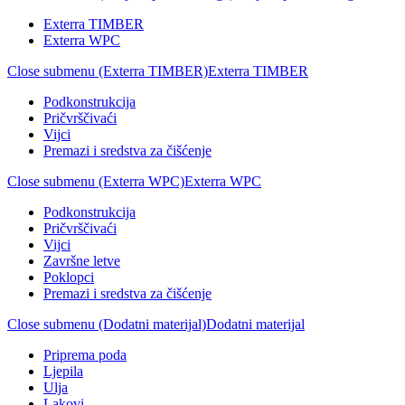
Exterra TIMBER
Exterra WPC
Close submenu (Exterra TIMBER)
Exterra TIMBER
Podkonstrukcija
Pričvrščivaći
Vijci
Premazi i sredstva za čišćenje
Close submenu (Exterra WPC)
Exterra WPC
Podkonstrukcija
Pričvrščivaći
Vijci
Završne letve
Poklopci
Premazi i sredstva za čišćenje
Close submenu (Dodatni materijal)
Dodatni materijal
Priprema poda
Ljepila
Ulja
Lakovi