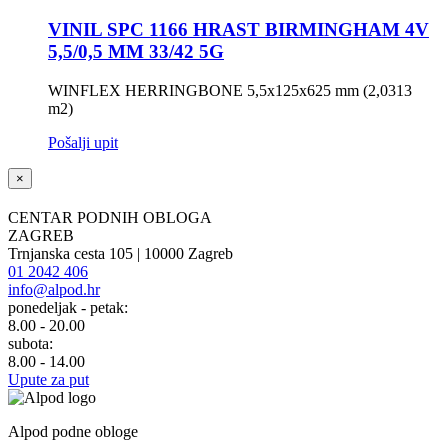
VINIL SPC 1166 HRAST BIRMINGHAM 4V
5,5/0,5 MM 33/42 5G
WINFLEX HERRINGBONE 5,5x125x625 mm (2,0313
m2)
Pošalji upit
×
CENTAR PODNIH OBLOGA
ZAGREB
Trnjanska cesta 105 | 10000 Zagreb
01 2042 406
info@alpod.hr
ponedeljak - petak:
8.00 - 20.00
subota:
8.00 - 14.00
Upute za put
Alpod podne obloge