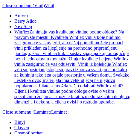
Close submenu (Vinil)
Vinil
Aurora
Berry Alloc
NextStep
Winflex
Zanimaju vas kvalitetne vinilne podne obloge? Na
pravom ste mjestu. Kvaliteta Winflex vinila koje nudimo
zasigurno će vas uvjeriti, a u našoj ponudi možete pronaći
vinil prikladan za lijepljenje na prethodno pripremljenu
podlogu, kao i vinil na klik – sustav spajanja koji omogućuje
brzu i jednostavnu montažu. Omjer kvalitete i cijene Winflex
vinila zasigurno će vas oduševiti. Vinili iz kolekcije Winflex
vrlo su postojani, stoga su pravi izbor za svaki prostor, kako
za kuhinju tako i za ostale prostorije u vašem domu. Svakako
i estetika ovog materijala ima velik utjecaj na njegovu
popularnost. Pitate se možda zašto odabrati Winflex vinil?
Cijena i kvaliteta vinilne podne obloge ovise o vašim
specifičnim željama – možete birati između različitih debljina,
dimenzija i dekora, a cijena ovisi i o razredu uporabe.
Close submenu (Laminat)
Laminat
Binyl
Classen
Cosmoflooritan