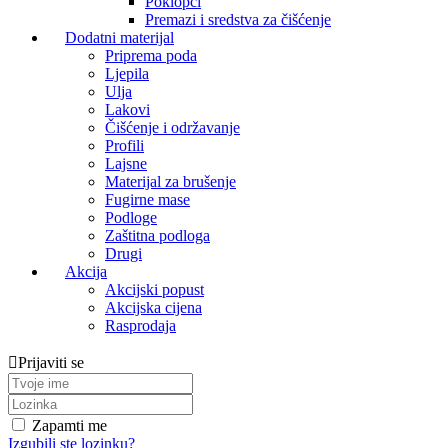
Poklopci
Premazi i sredstva za čišćenje
Dodatni materijal
Priprema poda
Ljepila
Ulja
Lakovi
Čišćenje i održavanje
Profili
Lajsne
Materijal za brušenje
Fugirne mase
Podloge
Zaštitna podloga
Drugi
Akcija
Akcijski popust
Akcijska cijena
Rasprodaja
Prijaviti se
Zapamti me
Izgubili ste lozinku?