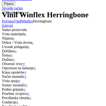
Stvorite račun
Vinil Winflex Herringbone
Početna
Vinil
Winflex
Herringbone
Zatvori
Status proizvoda
Vrsta materijala
-
Nijansa
-
Dekor / Vrsta drveta
-
Uzorak polaganja
-
Debljina
+
Širina
+
Dužina
+
Oborene ivice
+
Otpornost na habanje
+
Klasa upotrebe
+
Način montaže
+
Vrsta spoja
+
Sustav montaže
+
Podno grijanje
+
Posebne svojstva
+
Površinska obrada
+
Gradacija
+