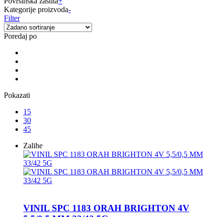
Površinska zaštita
+
Kategorije proizvoda
-
Filter
Poredaj po
Pokazati
15
30
45
Zalihe
VINIL SPC 1183 ORAH BRIGHTON 4V