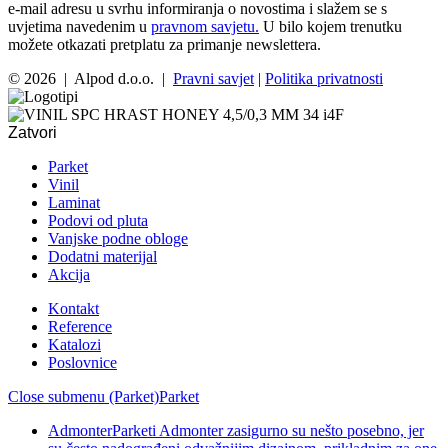
e-mail adresu u svrhu informiranja o novostima i slažem se s
uvjetima navedenim u
pravnom savjetu.
U bilo kojem trenutku
možete otkazati pretplatu za primanje newslettera.
© 2026 | Alpod d.o.o. |
Pravni savjet
|
Politika privatnosti
Zatvori
Parket
Vinil
Laminat
Podovi od pluta
Vanjske podne obloge
Dodatni materijal
Akcija
Kontakt
Reference
Katalozi
Poslovnice
Close submenu (Parket)
Parket
Admonter
Parketi Admonter zasigurno su nešto posebno, jer