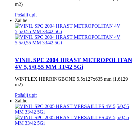
m2)
Pošalji upit
Zalihe
VINIL SPC 2004 HRAST METROPOLITAN
4V 5,5/0,55 MM 33/42 5Gi
WINFLEX HERRINGBONE 5,5x127x635 mm (1,6129
m2)
Pošalji upit
Zalihe