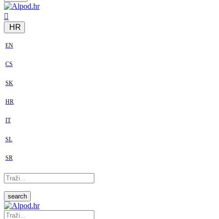
HR
EN
CS
SK
HR
IT
SL
SR
search