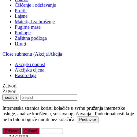
Čišćenje i održavanje
Profili
Lajsne
Materijal za brušenje
Fugirne mase
Podloge
Zaštitna podloga
Drugi
Close submenu (Akcija)
Akcija
Akcijski popust
Akcijska cijena
Rasprodaja
Zatvori
Zatvori
search
Internetska stranica koristi kolačiće u svrhu pružanja internetske
usluge, analize korištenja, sustava oglašavanja i funkcionalnosti koje
ne bi bilo moguće nuditi bez kolačića.
.
Postavke
Prihvati
Odbaci
Postavke
ZAGREB