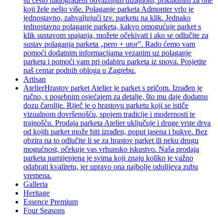
su često nadograđeni odvažnijim dizajnom, prikladnim za one
koji žele nešto više. Polaganje parketa Admonter vrlo je
jednostavno, zahvaljujući tzv. parketu na klik. Jednako
jednostavno polaganje parketa, kakvo omogućuje parket s
klik sustavom spajanja, možete očekivati i ako se odlučite za
sustav polaganja parketa „pero + utor”. Rado ćemo vam
pomoći dodatnim informacijama vezanim uz polaganje
parketa i pomoći vam pri odabiru parketa iz snova. Posjetite
naš centar podnih obloga u Zagrebu.
Artisan
Atelier
Hrastov parket Atelier je parket s pričom. Izrađen je
ručno, s posebnim osjećajem za detalje, što mu daje dodatnu
dozu čarolije. Riječ je o hrastovu parketu koji se ističe
vizualnom dovršenošću, spojem tradicije i modernosti te
trajnošću. Prodaja parketa Atelier uključuje i druge vrste drva
od kojih parket može biti izrađen, poput jasena i bukve. Bez
obzira na to odlučite li se za hrastov parket ili neku drugu
mogućnost, očekuje vas vrhunsko iskustvo. Naša prodaja
parketa namijenjena je svima koji znaju koliko je važno
odabrati kvalitetu, jer upravo ona najbolje odolijeva zubu
vremena.
Galleria
Heritage
Essence Premium
Four Seasons