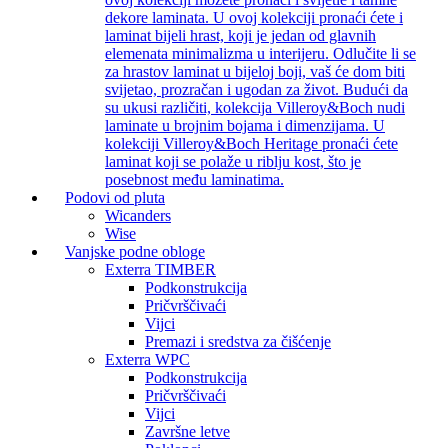
dekore laminata. U ovoj kolekciji pronaći ćete i
laminat bijeli hrast, koji je jedan od glavnih
elemenata minimalizma u interijeru. Odlučite li se
za hrastov laminat u bijeloj boji, vaš će dom biti
svijetao, prozračan i ugodan za život. Budući da
su ukusi različiti, kolekcija Villeroy&Boch nudi
laminate u brojnim bojama i dimenzijama. U
kolekciji Villeroy&Boch Heritage pronaći ćete
laminat koji se polaže u riblju kost, što je
posebnost među laminatima.
Podovi od pluta
Wicanders
Wise
Vanjske podne obloge
Exterra TIMBER
Podkonstrukcija
Pričvrščivaći
Vijci
Premazi i sredstva za čišćenje
Exterra WPC
Podkonstrukcija
Pričvrščivaći
Vijci
Završne letve