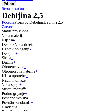
Stvorite račun
Debljina 2,5
Početna
Proizvod Debelina
Debljina 2,5
Zatvori
Status proizvoda
Vrsta materijala
-
Nijansa
-
Dekor / Vrsta drveta
-
Uzorak polaganja
-
Debljina
+
Širina
+
Dužina
+
Oborene ivice
+
Otpornost na habanje
+
Klasa upotrebe
+
Način montaže
+
Vrsta spoja
+
Sustav montaže
+
Podno grijanje
+
Posebne svojstva
+
Površinska obrada
+
Gradacija
+