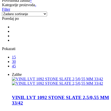
Površinska zaštita
+
Kategorije proizvoda
-
Filter
Poredaj po
Pokazati
15
30
45
Zalihe
VINIL LVT 1092 STONE SLATE 2,5/0,55 MM
33/42