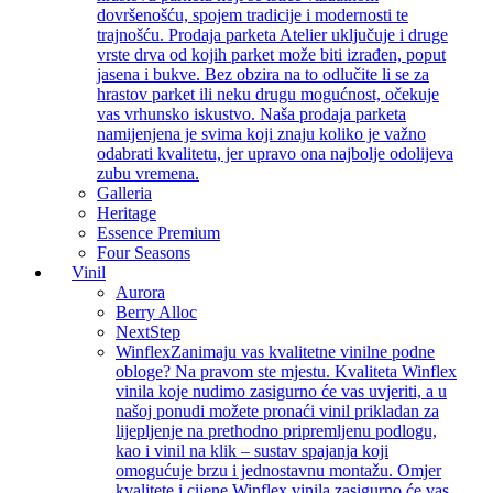
dovršenošću, spojem tradicije i modernosti te
trajnošću. Prodaja parketa Atelier uključuje i druge
vrste drva od kojih parket može biti izrađen, poput
jasena i bukve. Bez obzira na to odlučite li se za
hrastov parket ili neku drugu mogućnost, očekuje
vas vrhunsko iskustvo. Naša prodaja parketa
namijenjena je svima koji znaju koliko je važno
odabrati kvalitetu, jer upravo ona najbolje odolijeva
zubu vremena.
Galleria
Heritage
Essence Premium
Four Seasons
Vinil
Aurora
Berry Alloc
NextStep
Winflex
Zanimaju vas kvalitetne vinilne podne
obloge? Na pravom ste mjestu. Kvaliteta Winflex
vinila koje nudimo zasigurno će vas uvjeriti, a u
našoj ponudi možete pronaći vinil prikladan za
lijepljenje na prethodno pripremljenu podlogu,
kao i vinil na klik – sustav spajanja koji
omogućuje brzu i jednostavnu montažu. Omjer
kvalitete i cijene Winflex vinila zasigurno će vas