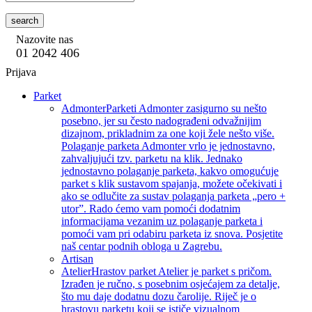
search
Nazovite nas
01 2042 406
Prijava
Parket
Admonter
Parketi Admonter zasigurno su nešto
posebno, jer su često nadograđeni odvažnijim
dizajnom, prikladnim za one koji žele nešto više.
Polaganje parketa Admonter vrlo je jednostavno,
zahvaljujući tzv. parketu na klik. Jednako
jednostavno polaganje parketa, kakvo omogućuje
parket s klik sustavom spajanja, možete očekivati i
ako se odlučite za sustav polaganja parketa „pero +
utor”. Rado ćemo vam pomoći dodatnim
informacijama vezanim uz polaganje parketa i
pomoći vam pri odabiru parketa iz snova. Posjetite
naš centar podnih obloga u Zagrebu.
Artisan
Atelier
Hrastov parket Atelier je parket s pričom.
Izrađen je ručno, s posebnim osjećajem za detalje,
što mu daje dodatnu dozu čarolije. Riječ je o
hrastovu parketu koji se ističe vizualnom