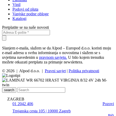
Vinil
Podovi od pluta
Vanjske podne obloge
Katalogi
Pretplatite se na naše novosti
Slanjem e-maila, slažem se da Alpod – Europod d.o.o. koristi moju
e-mail adresu u svrhu informiranja o novostima i slažem se s
uvjetima navedenim u
pravnom savjetu.
U bilo kojem trenutku
možete otkazati pretplatu za primanje newslettera.
© 2026 | Alpod d.o.o. |
Pravni savjet
|
Politika privatnosti
search
ZAGREB
01 2042 406
Pozovi
Trnjanska cesta 105 | 10000 Zagreb
Piši