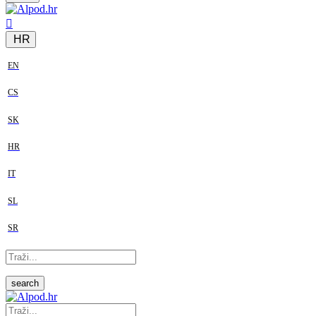
HR
EN
CS
SK
HR
IT
SL
SR
search