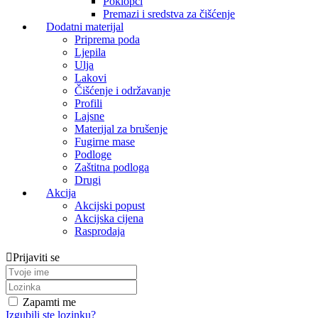
Poklopci
Premazi i sredstva za čišćenje
Dodatni materijal
Priprema poda
Ljepila
Ulja
Lakovi
Čišćenje i održavanje
Profili
Lajsne
Materijal za brušenje
Fugirne mase
Podloge
Zaštitna podloga
Drugi
Akcija
Akcijski popust
Akcijska cijena
Rasprodaja
Prijaviti se
Zapamti me
Izgubili ste lozinku?