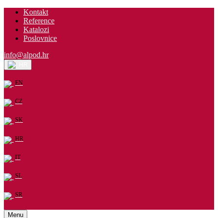
Kontakt
Reference
Katalozi
Poslovnice
info@alpod.hr
HR
EN
CZ
SK
HR
IT
SL
SR
Menu