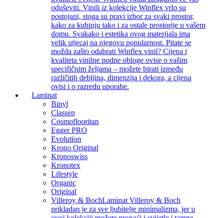
oduševiti. Vinili iz kolekcije Winflex vrlo su
postojani, stoga su pravi izbor za svaki prostor,
kako za kuhinju tako i za ostale prostorije u vašem
domu. Svakako i estetika ovog materijala ima
velik utjecaj na njegovu popularnost. Pitate se
možda zašto odabrati Winflex vinil? Cijena i
kvaliteta vinilne podne obloge ovise o vašim
specifičnim željama – možete birati između
različitih debljina, dimenzija i dekora, a cijena
ovisi i o razredu uporabe.
Laminat
Binyl
Classen
Cosmoflooritan
Egger PRO
Evolution
Krono Original
Kronoswiss
Kronotex
Lifestyle
Organic
Original
Villeroy & Boch
Laminat Villeroy & Boch
prikladan je za sve ljubitelje minimalizma, jer u
ovoj kolekciji možete pronaći i svijetle i tamne