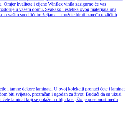
. Omjer kvalitete i cijene Winflex vinila zasigurno će vas
e prostorije u vašem domu. Svakako i estetika ovog materijala ima
se o vašim specifičnim željama – možete birati između različitih
etle i tamne dekore laminata. U ovoj kolekciji pronaći ćete i laminat
e dom biti svijetao, prozračan i ugodan za život. Budući da su ukusi
ćete laminat koji se polaže u riblju kost, što je posebnost među