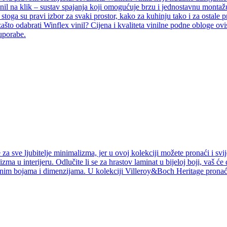
inil na klik – sustav spajanja koji omogućuje brzu i jednostavnu montažu
i, stoga su pravi izbor za svaki prostor, kako za kuhinju tako i za ostal
ašto odabrati Winflex vinil? Cijena i kvaliteta vinilne podne obloge ovi
 uporabe.
a sve ljubitelje minimalizma, jer u ovoj kolekciji možete pronaći i svij
izma u interijeru. Odlučite li se za hrastov laminat u bijeloj boji, vaš ć
jnim bojama i dimenzijama. U kolekciji Villeroy&Boch Heritage pronaći 