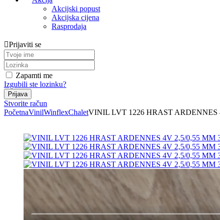
Akcijski popust
Akcijska cijena
Rasprodaja
Prijaviti se
Zapamti me
Izgubili ste lozinku?
Stvorite račun
Početna
Vinil
Winflex
Chalet
VINIL LVT 1226 HRAST ARDENNES 4V