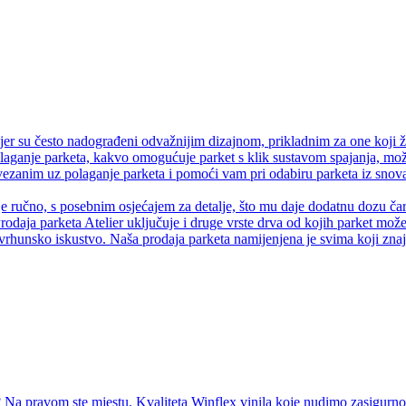
er su često nadograđeni odvažnijim dizajnom, prikladnim za one koji ž
olaganje parketa, kakvo omogućuje parket s klik sustavom spajanja, može
anim uz polaganje parketa i pomoći vam pri odabiru parketa iz snova.
je ručno, s posebnim osjećajem za detalje, što mu daje dodatnu dozu čaro
rodaja parketa Atelier uključuje i druge vrste drva od kojih parket može 
vrhunsko iskustvo. Naša prodaja parketa namijenjena je svima koji znaju
Na pravom ste mjestu. Kvaliteta Winflex vinila koje nudimo zasigurno ć