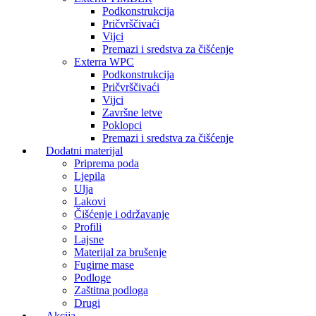
Podkonstrukcija
Pričvrščivaći
Vijci
Premazi i sredstva za čišćenje
Exterra WPC
Podkonstrukcija
Pričvrščivaći
Vijci
Završne letve
Poklopci
Premazi i sredstva za čišćenje
Dodatni materijal
Priprema poda
Ljepila
Ulja
Lakovi
Čišćenje i održavanje
Profili
Lajsne
Materijal za brušenje
Fugirne mase
Podloge
Zaštitna podloga
Drugi
Akcija