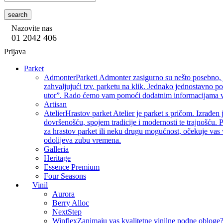
search
Nazovite nas
01 2042 406
Prijava
Parket
Admonter
Parketi Admonter zasigurno su nešto posebno, j
zahvaljujući tzv. parketu na klik. Jednako jednostavno p
utor”. Rado ćemo vam pomoći dodatnim informacijama vez
Artisan
Atelier
Hrastov parket Atelier je parket s pričom. Izrađen 
dovršenošću, spojem tradicije i modernosti te trajnošću. P
za hrastov parket ili neku drugu mogućnost, očekuje vas 
odolijeva zubu vremena.
Galleria
Heritage
Essence Premium
Four Seasons
Vinil
Aurora
Berry Alloc
NextStep
Winflex
Zanimaju vas kvalitetne vinilne podne obloge? 