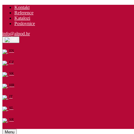
Kontakt
Reference
Katalozi
Poslovnice
info@alpod.hr
HR
EN
CZ
SK
HR
IT
SL
SR
Menu