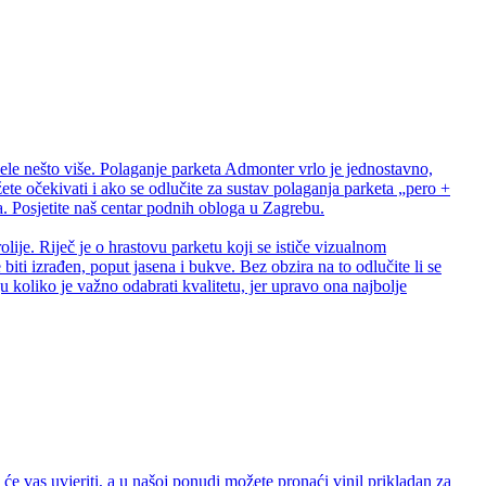
ele nešto više. Polaganje parketa Admonter vrlo je jednostavno,
te očekivati i ako se odlučite za sustav polaganja parketa „pero +
 Posjetite naš centar podnih obloga u Zagrebu.
lije. Riječ je o hrastovu parketu koji se ističe vizualnom
biti izrađen, poput jasena i bukve. Bez obzira na to odlučite li se
 koliko je važno odabrati kvalitetu, jer upravo ona najbolje
e vas uvjeriti, a u našoj ponudi možete pronaći vinil prikladan za