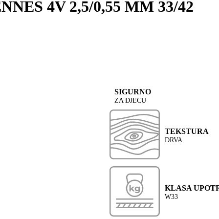
NES 4V 2,5/0,55 MM 33/42
SIGURNO
ZA DJECU
TEKSTURA
DRVA
KLASA UPOT
W33