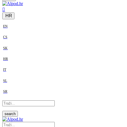
HR
EN
CS
SK
HR
IT
SL
SR
search