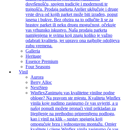
dovršenošću, spojem tradicije i modernosti te
trajnošću. Prodaja parketa Atelier uključuje i druge
vrste drva od kojih parket može biti izrađen, poput
jasena i bukve. Bez obzira na to odlučite li se za
hrastov parket ili neku drugu mogućnost, očekuje
vas vrhunsko iskustvo. Naša prodaja parketa
namijenjena je svima koji znaju koliko je važno
odabrati kvalitetu, jer upravo ona najbolje odolijeva
zubu vremena.
Galleria
Heritage
Essence Premium
Four Seasons
Vinil
Aurora
Berry Alloc
NextStep
Winflex
Zanimaju vas kvalitetne vinilne podne
obloge? Na pravom ste mjestu. Kvaliteta Winflex
vinila koje nudimo zasigurno će vas uvjeriti, a u
našoj ponudi možete pronaći vinil prikladan za
lijepljenje na prethodno pripremljenu podlogu,
kao i vinil na klik – sustav spajanja koji
omogućuje brzu i jednostavnu montažu. Omjer
kvalitete i cijene Winflex vinila zasigurno će vas