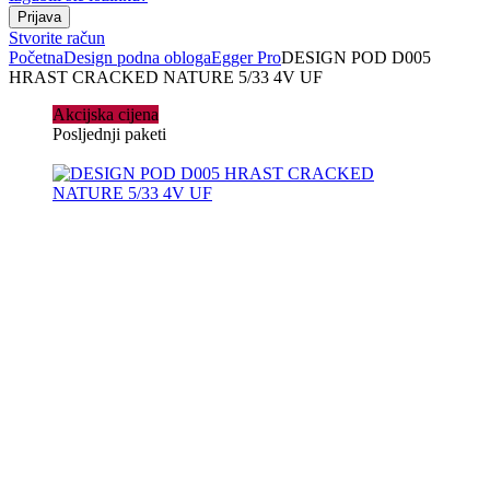
Stvorite račun
Početna
Design podna obloga
Egger Pro
DESIGN POD D005
HRAST CRACKED NATURE 5/33 4V UF
Akcijska cijena
Posljednji paketi