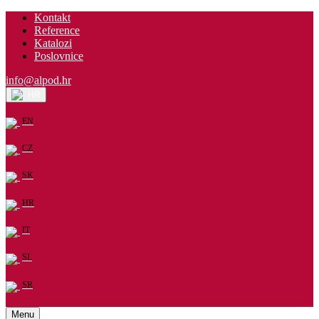
Kontakt
Reference
Katalozi
Poslovnice
info@alpod.hr
HR
EN
CZ
SK
HR
IT
SL
SR
Menu