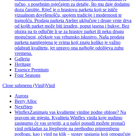
ručno, s posebnim osjećajem za detalje, što mu daje dodatnu
dozu čarolije. Riječ je o hrastovu parketu koji se ističe
vizualnom dovršenošću, spojem tradicije i modernosti te
trajnošću. Prodaja parketa Atelier uključuje i druge vrste drva
od kojih parket može biti izrađen, poput jasena i bukve. Bez
obzira na to odlučite li se za hrastov parket ili neku drugu
mogućnost, očekuje vas vrhunsko iskustvo. Naša prodaja
parketa namijenjena je svima koji znaju koliko je važno
odabrati kvalitetu, jer upravo ona najbolje odolijeva zubu
vremena.
Galleria
Heritage
Essence Premium
Four Seasons
Close submenu (Vinil)
Vinil
Aurora
Berry Alloc
NextStep
Winflex
Zanimaju vas kvalitetne vinilne podne obloge? Na
pravom ste mjestu. Kvaliteta Winflex vinila koje nudimo
zasigurno će vas uvjeriti, a u našoj ponudi možete pronaći
vinil prikladan za lijepljenje na prethodno pripremljenu
podlogu, kao i vinil na klik – sustav spajanja koji omogućuje