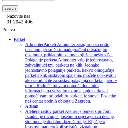
search
Nazovite nas
01 2042 406
Prijava
Parket
Admonter
Parketi Admonter zasigurno su nešto
posebno, jer su često nadograđeni odvažnijim
dizajnom, prikladnim za one koji žele nešto više.
Polaganje parketa Admonter vrlo je jednostavno,
zahvaljujući tzv. parketu na klik. Jednako
jednostavno polaganje parketa, kakvo omogućuje
parket s klik sustavom spajanja, možete očekivati i
ako se odlučite za sustav polaganja parketa „pero +
utor”. Rado ćemo vam pomoći dodatnim
informacijama vezanim uz polaganje parketa i
pomoći vam pri odabiru parketa iz snova. Posjetite
naš centar podnih obloga u Zagrebu.
Artisan
Atelier
Hrastov parket Atelier je parket s pričom.
Izrađen je ručno, s posebnim osjećajem za detalje,
što mu daje dodatnu dozu čarolije. Riječ je o
hrastovu parketu koji se ističe vizualnom