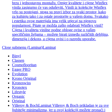
brzu i jednostavnu montažu. Omjer kvalitete i cijene Winflex
vinila zasigurno će vas oduševiti. Vinili iz kolekcije Winflex
vrlo su postojani, stoga su pravi izbor za svaki prostor, kako
za kuhinju tako i za ostale prostorije u vašem domu. Svakako
i estetika ovog materijala ima velik utjecaj na njegovu
popularnost. Pitate se možda zašto odabrati Winflex vinil?
Cijena i kvaliteta vinilne podne obloge ovise o vašim
specifičnim željama – možete birati između različitih debljina,
dimenzija i dekora, a cijena ovisi i o razredu uporabe.
Close submenu (Laminat)
Laminat
Binyl
Classen
Cosmoflooritan
Egger PRO
Evolution
Krono Original
Kronoswiss
Kronotex
Lifestyle
Organic
Original
Villeroy & Boch
Laminat Villeroy & Boch prikladan je za sve
ljubitelje minimalizma, jer u ovoj kolekciji možete pronaći i