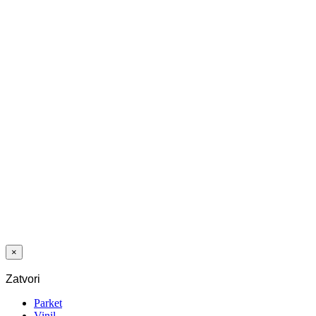
37,50 €.
18,75
€
Trenutna
cijena je:
2
18,75 €.
/m
DESIGN D036
ORAH
BEDOLLO
MEDIUM 4V
7/33 C-it
×
Zatvori
Parket
Vinil