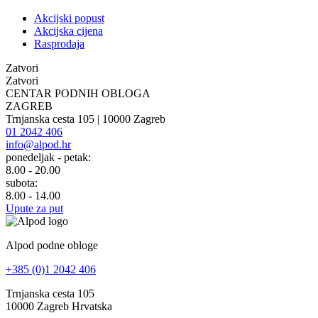
Akcijski popust
Akcijska cijena
Rasprodaja
Zatvori
Zatvori
CENTAR PODNIH OBLOGA
ZAGREB
Trnjanska cesta 105 | 10000 Zagreb
01 2042 406
info@alpod.hr
ponedeljak - petak:
8.00 - 20.00
subota:
8.00 - 14.00
Upute za put
Alpod podne obloge
+385 (0)1 2042 406
Trnjanska cesta 105
10000 Zagreb Hrvatska