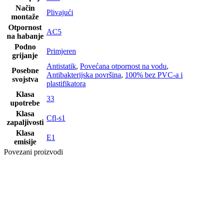
Način
Plivajući
montaže
Otpornost
AC5
na habanje
Podno
Primjeren
grijanje
Antistatik
,
Povećana otpornost na vodu
,
Posebne
Antibakterijska površina
,
100% bez PVC-a i
svojstva
plastifikatora
Klasa
33
upotrebe
Klasa
Cfl-s1
zapaljivosti
Klasa
E1
emisije
Povezani proizvodi
Akcijska cijena
Posljednji paketi