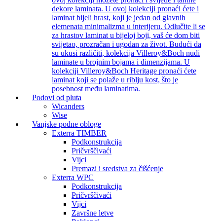
dekore laminata. U ovoj kolekciji pronaći ćete i
laminat bijeli hrast, koji je jedan od glavnih
elemenata minimalizma u interijeru. Odlučite li se
za hrastov laminat u bijeloj boji, vaš će dom biti
svijetao, prozračan i ugodan za život. Budući da
su ukusi različiti, kolekcija Villeroy&Boch nudi
laminate u brojnim bojama i dimenzijama. U
kolekciji Villeroy&Boch Heritage pronaći ćete
laminat koji se polaže u riblju kost, što je
posebnost među laminatima.
Podovi od pluta
Wicanders
Wise
Vanjske podne obloge
Exterra TIMBER
Podkonstrukcija
Pričvrščivaći
Vijci
Premazi i sredstva za čišćenje
Exterra WPC
Podkonstrukcija
Pričvrščivaći
Vijci
Završne letve