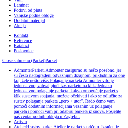
Laminat
Podovi od pluta
Vanjske podne obloge
Dodatni materijal
Akcija
Kontakt
Reference
Katalozi
Poslovnice
Close submenu (Parket)
Parket
Admonter
Parketi Admonter zasigurno su nešto posebno, jer
su često nadograđeni odvažnijim dizajnom, prikladnim za one
koji žele nešto više. Polaganje parketa Admonter vrlo je
jednostavno, zahvaljujući tzv. parketu na klik. Jednako
jednostavno polaganje parketa, kakvo omogućuje parket s
klik sustavom spajanja, možete očekivati i ako se odlučite za
sustav polaganja parketa „pero + utor”. Rado ćemo vam
pomoći dodatnim informacijama vezanim uz polaganje
parketa i pomoći vam pri odabiru parketa iz snova. Posjetite
naš centar podnih obloga u Zagrebu.
Artisan
Atelier
Hrastov parket Atelier je parket s pričom. Izrađen je