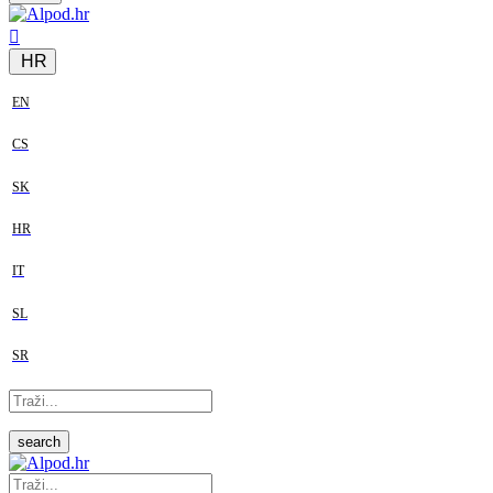
HR
EN
CS
SK
HR
IT
SL
SR
search