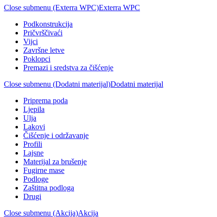
Close submenu (Exterra WPC)
Exterra WPC
Podkonstrukcija
Pričvrščivaći
Vijci
Završne letve
Poklopci
Premazi i sredstva za čišćenje
Close submenu (Dodatni materijal)
Dodatni materijal
Priprema poda
Ljepila
Ulja
Lakovi
Čišćenje i održavanje
Profili
Lajsne
Materijal za brušenje
Fugirne mase
Podloge
Zaštitna podloga
Drugi
Close submenu (Akcija)
Akcija