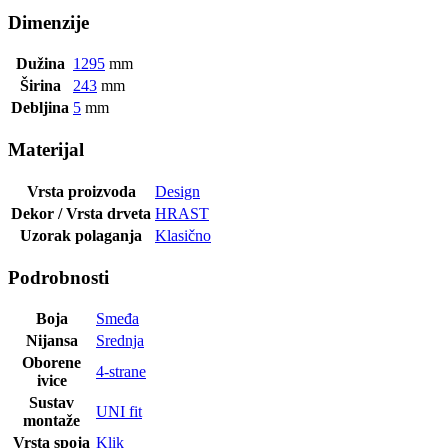
Dimenzije
Dužina
1295
mm
Širina
243
mm
Debljina
5
mm
Materijal
Vrsta proizvoda
Design
Dekor / Vrsta drveta
HRAST
Uzorak polaganja
Klasično
Podrobnosti
Boja
Smeđa
Nijansa
Srednja
Oborene
4-strane
ivice
Sustav
UNI fit
montaže
Vrsta spoja
Klik