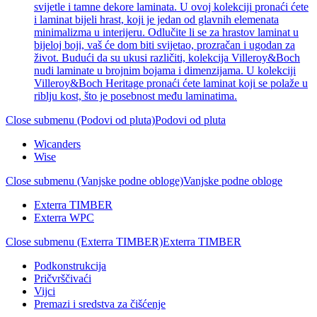
svijetle i tamne dekore laminata. U ovoj kolekciji pronaći ćete
i laminat bijeli hrast, koji je jedan od glavnih elemenata
minimalizma u interijeru. Odlučite li se za hrastov laminat u
bijeloj boji, vaš će dom biti svijetao, prozračan i ugodan za
život. Budući da su ukusi različiti, kolekcija Villeroy&Boch
nudi laminate u brojnim bojama i dimenzijama. U kolekciji
Villeroy&Boch Heritage pronaći ćete laminat koji se polaže u
riblju kost, što je posebnost među laminatima.
Close submenu (Podovi od pluta)
Podovi od pluta
Wicanders
Wise
Close submenu (Vanjske podne obloge)
Vanjske podne obloge
Exterra TIMBER
Exterra WPC
Close submenu (Exterra TIMBER)
Exterra TIMBER
Podkonstrukcija
Pričvrščivaći
Vijci
Premazi i sredstva za čišćenje