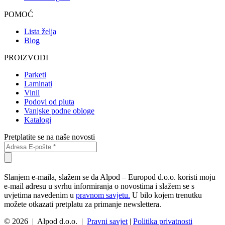
POMOĆ
Lista želja
Blog
PROIZVODI
Parketi
Laminati
Vinil
Podovi od pluta
Vanjske podne obloge
Katalogi
Pretplatite se na naše novosti
Slanjem e-maila, slažem se da Alpod – Europod d.o.o. koristi moju
e-mail adresu u svrhu informiranja o novostima i slažem se s
uvjetima navedenim u
pravnom savjetu.
U bilo kojem trenutku
možete otkazati pretplatu za primanje newslettera.
© 2026 | Alpod d.o.o. |
Pravni savjet
|
Politika privatnosti