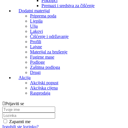
Poklopci
Premazi i sredstva za čišćenje
Dodatni materijal
Priprema poda
Ljepila
Ulja
Lakovi
Čišćenje i održavanje
Profili
Lajsne
Materijal za brušenje
Fugirne mase
Podloge
Zaštitna podloga
Drugi
Akcija
Akcijski popust
Akcijska cijena
Rasprodaja
Prijaviti se
Zapamti me
Izgubili ste lozinku?