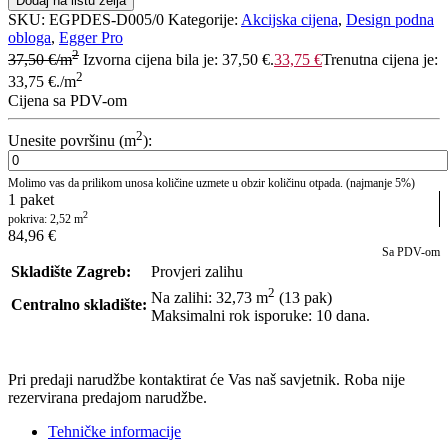
Dodaj na listu želja
SKU:
EGPDES-D005/0
Kategorije:
Akcijska cijena
,
Design podna
obloga
,
Egger Pro
2
37,50
€
/m
Izvorna cijena bila je: 37,50 €.
33,75
€
Trenutna cijena je:
2
33,75 €.
/m
Cijena sa PDV-om
2
Unesite površinu (m
):
Molimo vas da prilikom unosa količine uzmete u obzir količinu otpada. (najmanje 5%)
1
paket
2
pokriva:
2,52
m
84,96
€
Sa PDV-om
Skladište Zagreb:
Provjeri zalihu
2
Na zalihi: 32,73
m
(13 pak)
Centralno skladište:
Maksimalni rok isporuke: 10 dana.
POŠALJI UPIT
Pri predaji narudžbe kontaktirat će Vas naš savjetnik. Roba nije
rezervirana predajom narudžbe.
Tehničke informacije