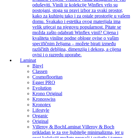
oduševiti. Vinili iz kolekcije Winflex vrlo su
postojani, stoga su pravi izbor za svaki prostor,
kako za kuhinju tako i za ostale prostorije u vašem
domu. Svakako i estetika ovog materijala ima
velik utjecaj na njegovu popularnost. Pitate se
možda zašto odabrati Winflex vinil? Cijena i
kvaliteta vinilne podne obloge ovise o vašim
specifičnim željama – možete birati između
različitih debljina, dimenzija i dekora, a cijena
ovisi i o razredu uporabe.
Laminat
Binyl
Classen
Cosmoflooritan
Egger PRO
Evolution
Krono Original
Kronoswiss
Kronotex
Lifestyle
Organic
Original
Villeroy & Boch
Laminat Villeroy & Boch
prikladan je za sve ljubitelje minimalizma, jer u
ovoj kolekciji možete pronaći i svijetle i tamne