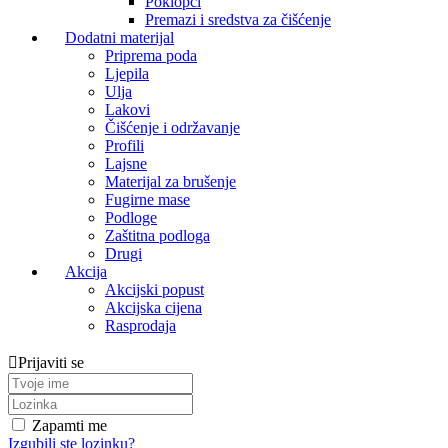
Poklopci
Premazi i sredstva za čišćenje
Dodatni materijal
Priprema poda
Ljepila
Ulja
Lakovi
Čišćenje i održavanje
Profili
Lajsne
Materijal za brušenje
Fugirne mase
Podloge
Zaštitna podloga
Drugi
Akcija
Akcijski popust
Akcijska cijena
Rasprodaja
Prijaviti se
Zapamti me
Izgubili ste lozinku?