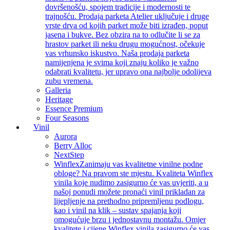
dovršenošću, spojem tradicije i modernosti te
trajnošću. Prodaja parketa Atelier uključuje i druge
vrste drva od kojih parket može biti izrađen, poput
jasena i bukve. Bez obzira na to odlučite li se za
hrastov parket ili neku drugu mogućnost, očekuje
vas vrhunsko iskustvo. Naša prodaja parketa
namijenjena je svima koji znaju koliko je važno
odabrati kvalitetu, jer upravo ona najbolje odolijeva
zubu vremena.
Galleria
Heritage
Essence Premium
Four Seasons
Vinil
Aurora
Berry Alloc
NextStep
Winflex
Zanimaju vas kvalitetne vinilne podne
obloge? Na pravom ste mjestu. Kvaliteta Winflex
vinila koje nudimo zasigurno će vas uvjeriti, a u
našoj ponudi možete pronaći vinil prikladan za
lijepljenje na prethodno pripremljenu podlogu,
kao i vinil na klik – sustav spajanja koji
omogućuje brzu i jednostavnu montažu. Omjer
kvalitete i cijene Winflex vinila zasigurno će vas