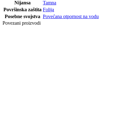
Nijansa
Tamna
Površinska zaštita
Folija
Posebne svojstva
Povećana otpornost na vodu
Povezani proizvodi
LAJSNA
FURNIR
HRAST
SIROVA 80x16
SW
LAJSNA
NASADNA
MDF 40 MM
P222 - 9701