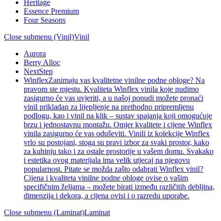
Heritage
Essence Premium
Four Seasons
Close submenu (Vinil)
Vinil
Aurora
Berry Alloc
NextStep
Winflex
Zanimaju vas kvalitetne vinilne podne obloge? Na
pravom ste mjestu. Kvaliteta Winflex vinila koje nudimo
zasigurno će vas uvjeriti, a u našoj ponudi možete pronaći
vinil prikladan za lijepljenje na prethodno pripremljenu
podlogu, kao i vinil na klik – sustav spajanja koji omogućuje
brzu i jednostavnu montažu. Omjer kvalitete i cijene Winflex
vinila zasigurno će vas oduševiti. Vinili iz kolekcije Winflex
vrlo su postojani, stoga su pravi izbor za svaki prostor, kako
za kuhinju tako i za ostale prostorije u vašem domu. Svakako
i estetika ovog materijala ima velik utjecaj na njegovu
popularnost. Pitate se možda zašto odabrati Winflex vinil?
Cijena i kvaliteta vinilne podne obloge ovise o vašim
specifičnim željama – možete birati između različitih debljina,
dimenzija i dekora, a cijena ovisi i o razredu uporabe.
Close submenu (Laminat)
Laminat