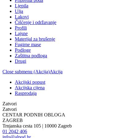
Priprema poda
Ljepila
Ulja
Lakovi
Čišćenje i održavanje
Profili
Lajsne
Materijal za brušenje
Fugirne mase
Podloge
Zaštitna podloga
Drugi
Close submenu (Akcija)
Akcija
Akcijski popust
Akcijska cijena
Rasprodaja
Zatvori
Zatvori
CENTAR PODNIH OBLOGA
ZAGREB
Trnjanska cesta 105 | 10000 Zagreb
01 2042 406
info@alpod.hr