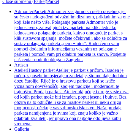
Close submenu (Parket)
Parket
Admonter
Parketi Admonter zasigurno su nešto posebno, jer
su često nadograđeni odvažnijim dizajnom, prikladnim za one
koji žele nešto više. Polaganje parketa Admonter vrlo je
jednostavno, zahvaljujući tzv. parketu na klik. Jednako
jednostavno polaganje parketa, kakvo omogućuje parket s
klik sustavom spajanja, možete očekivati i ako se odlučite za
sustav polaganja parketa „pero + utor”. Rado ćemo vam
pomoći dodatnim informacijama vezanim uz polaganje
parketa i pomoći vam pri odabiru parketa iz snova. Posjetite
naš centar podnih obloga u Zagrebu.
Artisan
Atelier
Hrastov parket Atelier je parket s pričom. Izrađen je
ručno, s posebnim osjećajem za detalje, što mu daje dodatnu
dozu čarolije. Riječ je o hrastovu parketu koji se ističe
vizualnom dovršenošću, spojem tradicije i modernosti te
trajnošću. Prodaja parketa Atelier uključuje i druge vrste drva
od kojih parket može biti izrađen, poput jasena i bukve. Bez
obzira na to odlučite li se za hrastov parket ili neku drugu
mogućnost, očekuje vas vrhunsko iskustvo. Naša prodaja
parketa namijenjena je svima koji znaju koliko je važno
odabrati kvalitetu, jer upravo ona najbolje odolijeva zubu
vremena.
Galleria