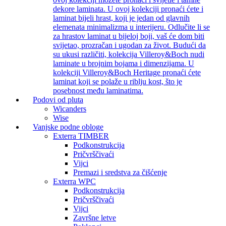
dekore laminata. U ovoj kolekciji pronaći ćete i
laminat bijeli hrast, koji je jedan od glavnih
elemenata minimalizma u interijeru. Odlučite li se
za hrastov laminat u bijeloj boji, vaš će dom biti
svijetao, prozračan i ugodan za život. Budući da
su ukusi različiti, kolekcija Villeroy&Boch nudi
laminate u brojnim bojama i dimenzijama. U
kolekciji Villeroy&Boch Heritage pronaći ćete
laminat koji se polaže u riblju kost, što je
posebnost među laminatima.
Podovi od pluta
Wicanders
Wise
Vanjske podne obloge
Exterra TIMBER
Podkonstrukcija
Pričvrščivaći
Vijci
Premazi i sredstva za čišćenje
Exterra WPC
Podkonstrukcija
Pričvrščivaći
Vijci
Završne letve