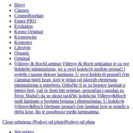
Binyl
Classen
Cosmoflooritan
Egger PRO
Evolution
Krono Original
Kronoswiss
Kronotex
Lifestyle
Organic
Original
Villeroy & Boch
Laminat Villeroy & Boch prikladan je za sve
ljubitelje minimalizma, jer u ovoj kolekciji možete pronaći i
svijetle i tamne dekore laminata. U ovoj kolekciji pronaći ćete
i laminat bijeli hrast, koji je jedan od glavnih elemenata
minimalizma u interijeru. Odlučite li se za hrastov laminat u
bijeloj boji, vaš će dom biti svijetao, prozračan i ugodan za
život. Budući da su ukusi različiti, kolekcija Villeroy&Boch
nudi laminate u brojnim bojama i dimenzijama. U kolekciji
Villeroy&Boch Heritage pronaći ćete laminat koji se polaže u
riblju kost, što je posebnost među laminatima.
Close submenu (Podovi od pluta)
Podovi od pluta
Wicanders