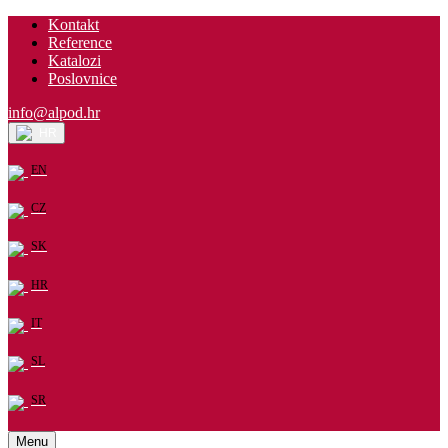
Kontakt
Reference
Katalozi
Poslovnice
info@alpod.hr
HR
EN
CZ
SK
HR
IT
SL
SR
Menu