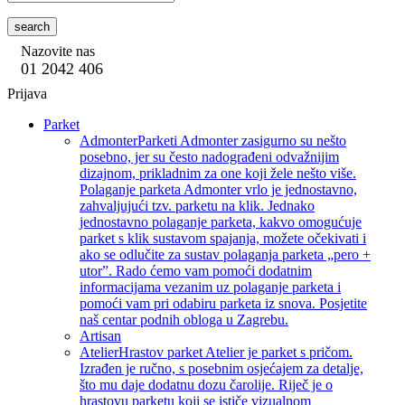
search
Nazovite nas
01 2042 406
Prijava
Parket
Admonter
Parketi Admonter zasigurno su nešto
posebno, jer su često nadograđeni odvažnijim
dizajnom, prikladnim za one koji žele nešto više.
Polaganje parketa Admonter vrlo je jednostavno,
zahvaljujući tzv. parketu na klik. Jednako
jednostavno polaganje parketa, kakvo omogućuje
parket s klik sustavom spajanja, možete očekivati i
ako se odlučite za sustav polaganja parketa „pero +
utor”. Rado ćemo vam pomoći dodatnim
informacijama vezanim uz polaganje parketa i
pomoći vam pri odabiru parketa iz snova. Posjetite
naš centar podnih obloga u Zagrebu.
Artisan
Atelier
Hrastov parket Atelier je parket s pričom.
Izrađen je ručno, s posebnim osjećajem za detalje,
što mu daje dodatnu dozu čarolije. Riječ je o
hrastovu parketu koji se ističe vizualnom