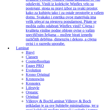
oduševiti. Vinili iz kolekcije Winflex vrlo su
postojani, stoga su pravi izbor za svaki prostor,
kako za kuhinju tako i za ostale prostorije u vašem
domu. Svakako i estetika ovog materijala ima
velik utjecaj na njegovu popularnost. Pitate se
možda zašto odabrati Winflex vinil? Cijena i
kvaliteta vinilne podne obloge ovise o vašim
specifičnim željama – možete birati između
različitih debljina, dimenzija i dekora, a cijena
ovisi i o razredu uporabe.
Laminat
Binyl
Classen
Cosmoflooritan
Egger PRO
Evolution
Krono Original
Kronoswiss
Kronotex
Lifestyle
Organic
Original
Villeroy & Boch
Laminat Villeroy & Boch
prikladan je za sve ljubitelje minimalizma, jer u
ovoj kolekciji možete pronaći i svijetle i tamne