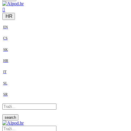
HR
EN
CS
SK
HR
IT
SL
SR
search