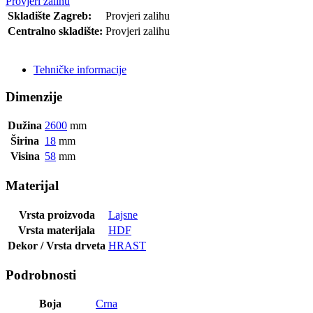
Provjeri zalihu
Skladište Zagreb:
Provjeri zalihu
Centralno skladište:
Provjeri zalihu
POŠALJI UPIT
Tehničke informacije
Dimenzije
Dužina
2600
mm
Širina
18
mm
Visina
58
mm
Materijal
Vrsta proizvoda
Lajsne
Vrsta materijala
HDF
Dekor / Vrsta drveta
HRAST
Podrobnosti
Boja
Crna