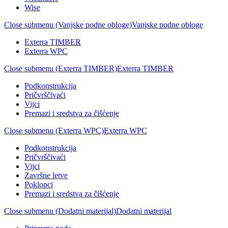
Wise
Close submenu (Vanjske podne obloge)
Vanjske podne obloge
Exterra TIMBER
Exterra WPC
Close submenu (Exterra TIMBER)
Exterra TIMBER
Podkonstrukcija
Pričvrščivaći
Vijci
Premazi i sredstva za čišćenje
Close submenu (Exterra WPC)
Exterra WPC
Podkonstrukcija
Pričvrščivaći
Vijci
Završne letve
Poklopci
Premazi i sredstva za čišćenje
Close submenu (Dodatni materijal)
Dodatni materijal