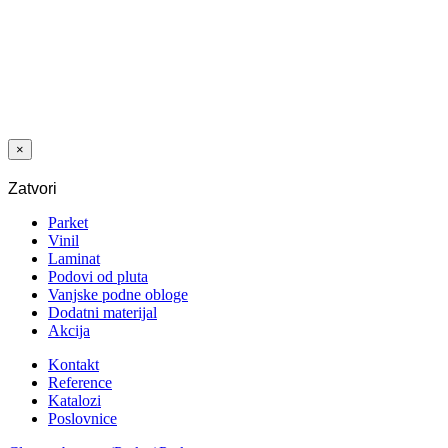
LAJSNA MDF
DEKOR F018
58X18 M61
×
Zatvori
Parket
Vinil
Laminat
Podovi od pluta
Vanjske podne obloge
Dodatni materijal
Akcija
Kontakt
Reference
Katalozi
Poslovnice