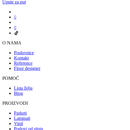
Upute za put
O NAMA
Poslovnice
Kontakt
Reference
Floor designer
POMOĆ
Lista želja
Blog
PROIZVODI
Parketi
Laminati
Vinil
Podovi od pluta