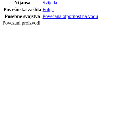
Nijansa
Svijetla
Površinska zaštita
Folija
Posebne svojstva
Povećana otpornost na vodu
Povezani proizvodi
Dodaj na listu
želja
LAJSNA HDF
ORCA K58
DEKOR 8573
HRAST
HARLECH
Posljednji paketi