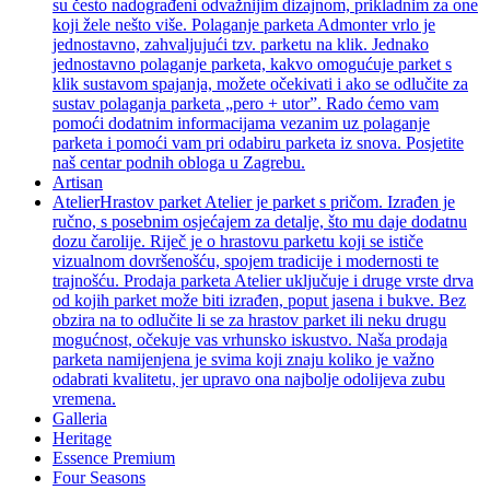
su često nadograđeni odvažnijim dizajnom, prikladnim za one
koji žele nešto više. Polaganje parketa Admonter vrlo je
jednostavno, zahvaljujući tzv. parketu na klik. Jednako
jednostavno polaganje parketa, kakvo omogućuje parket s
klik sustavom spajanja, možete očekivati i ako se odlučite za
sustav polaganja parketa „pero + utor”. Rado ćemo vam
pomoći dodatnim informacijama vezanim uz polaganje
parketa i pomoći vam pri odabiru parketa iz snova. Posjetite
naš centar podnih obloga u Zagrebu.
Artisan
Atelier
Hrastov parket Atelier je parket s pričom. Izrađen je
ručno, s posebnim osjećajem za detalje, što mu daje dodatnu
dozu čarolije. Riječ je o hrastovu parketu koji se ističe
vizualnom dovršenošću, spojem tradicije i modernosti te
trajnošću. Prodaja parketa Atelier uključuje i druge vrste drva
od kojih parket može biti izrađen, poput jasena i bukve. Bez
obzira na to odlučite li se za hrastov parket ili neku drugu
mogućnost, očekuje vas vrhunsko iskustvo. Naša prodaja
parketa namijenjena je svima koji znaju koliko je važno
odabrati kvalitetu, jer upravo ona najbolje odolijeva zubu
vremena.
Galleria
Heritage
Essence Premium
Four Seasons