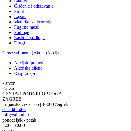
Lakovi
Čišćenje i održavanje
Profili
Lajsne
Materijal za brušenje
Fugirne mase
Podloge
Zaštitna podloga
Drugi
Close submenu (Akcija)
Akcija
Akcijski popust
Akcijska cijena
Rasprodaja
Zatvori
Zatvori
CENTAR PODNIH OBLOGA
ZAGREB
Trnjanska cesta 105 | 10000 Zagreb
01 2042 406
info@alpod.hr
ponedeljak - petak:
8.00 - 20.00
subota: