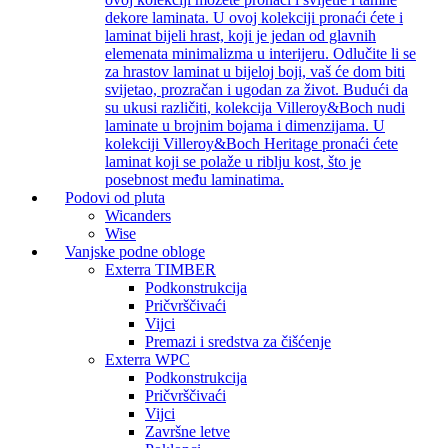
dekore laminata. U ovoj kolekciji pronaći ćete i
laminat bijeli hrast, koji je jedan od glavnih
elemenata minimalizma u interijeru. Odlučite li se
za hrastov laminat u bijeloj boji, vaš će dom biti
svijetao, prozračan i ugodan za život. Budući da
su ukusi različiti, kolekcija Villeroy&Boch nudi
laminate u brojnim bojama i dimenzijama. U
kolekciji Villeroy&Boch Heritage pronaći ćete
laminat koji se polaže u riblju kost, što je
posebnost među laminatima.
Podovi od pluta
Wicanders
Wise
Vanjske podne obloge
Exterra TIMBER
Podkonstrukcija
Pričvrščivaći
Vijci
Premazi i sredstva za čišćenje
Exterra WPC
Podkonstrukcija
Pričvrščivaći
Vijci
Završne letve