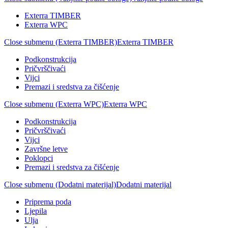
Exterra TIMBER
Exterra WPC
Close submenu (Exterra TIMBER)
Exterra TIMBER
Podkonstrukcija
Pričvrščivaći
Vijci
Premazi i sredstva za čišćenje
Close submenu (Exterra WPC)
Exterra WPC
Podkonstrukcija
Pričvrščivaći
Vijci
Završne letve
Poklopci
Premazi i sredstva za čišćenje
Close submenu (Dodatni materijal)
Dodatni materijal
Priprema poda
Ljepila
Ulja