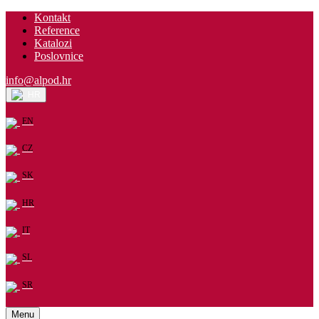
Kontakt
Reference
Katalozi
Poslovnice
info@alpod.hr
HR
EN
CZ
SK
HR
IT
SL
SR
Menu