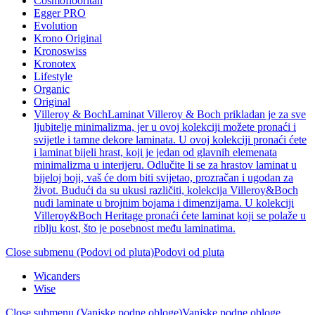
Cosmoflooritan
Egger PRO
Evolution
Krono Original
Kronoswiss
Kronotex
Lifestyle
Organic
Original
Villeroy & Boch
Laminat Villeroy & Boch prikladan je za sve
ljubitelje minimalizma, jer u ovoj kolekciji možete pronaći i
svijetle i tamne dekore laminata. U ovoj kolekciji pronaći ćete
i laminat bijeli hrast, koji je jedan od glavnih elemenata
minimalizma u interijeru. Odlučite li se za hrastov laminat u
bijeloj boji, vaš će dom biti svijetao, prozračan i ugodan za
život. Budući da su ukusi različiti, kolekcija Villeroy&Boch
nudi laminate u brojnim bojama i dimenzijama. U kolekciji
Villeroy&Boch Heritage pronaći ćete laminat koji se polaže u
riblju kost, što je posebnost među laminatima.
Close submenu (Podovi od pluta)
Podovi od pluta
Wicanders
Wise
Close submenu (Vanjske podne obloge)
Vanjske podne obloge