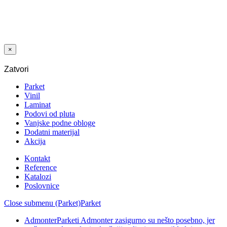
LAJSNA
FURNIR
HRAST
BIJELO ULJE
40X16 MM
×
Zatvori
Parket
Vinil
Laminat
Podovi od pluta
Vanjske podne obloge
Dodatni materijal
Akcija
Kontakt
Reference
Katalozi
Poslovnice
Close submenu (Parket)
Parket
Admonter
Parketi Admonter zasigurno su nešto posebno, jer