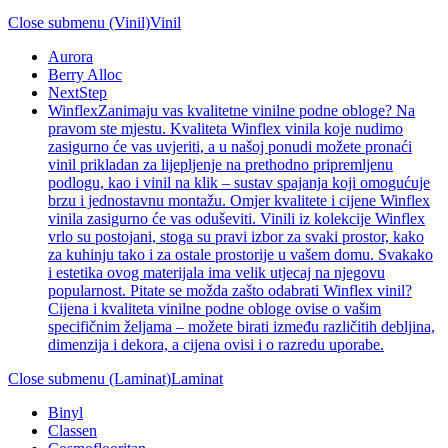
Close submenu (Vinil)
Vinil
Aurora
Berry Alloc
NextStep
Winflex
Zanimaju vas kvalitetne vinilne podne obloge? Na
pravom ste mjestu. Kvaliteta Winflex vinila koje nudimo
zasigurno će vas uvjeriti, a u našoj ponudi možete pronaći
vinil prikladan za lijepljenje na prethodno pripremljenu
podlogu, kao i vinil na klik – sustav spajanja koji omogućuje
brzu i jednostavnu montažu. Omjer kvalitete i cijene Winflex
vinila zasigurno će vas oduševiti. Vinili iz kolekcije Winflex
vrlo su postojani, stoga su pravi izbor za svaki prostor, kako
za kuhinju tako i za ostale prostorije u vašem domu. Svakako
i estetika ovog materijala ima velik utjecaj na njegovu
popularnost. Pitate se možda zašto odabrati Winflex vinil?
Cijena i kvaliteta vinilne podne obloge ovise o vašim
specifičnim željama – možete birati između različitih debljina,
dimenzija i dekora, a cijena ovisi i o razredu uporabe.
Close submenu (Laminat)
Laminat
Binyl
Classen