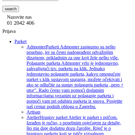
search
Nazovite nas
01 2042 406
Prijava
Parket
Admonter
Parketi Admonter zasigurno su nešto
posebno, jer su često nadograđeni odvažnijim
dizajnom, prikladnim za one koji žele nešto više.
Polaganje parketa Admonter vrlo je jednostavno,
zahvaljujući tzv. parketu na klik. Jednako
jednostavno polaganje parketa, kakvo omogućuje
parket s klik sustavom spajanja, možete očekivati i
ako se odlučite za sustav polaganja parketa „pero +
utor”. Rado ćemo vam pomoći dodatnim
informacijama vezanim uz polaganje parketa i
pomoći vam pri odabiru parketa iz snova. Posjetite
naš centar podnih obloga u Zagrebu.
Artisan
Atelier
Hrastov parket Atelier je parket s pričom.
Izrađen je ručno, s posebnim osjećajem za detalje,
što mu daje dodatnu dozu čarolije. Riječ je o
hrastovu parketu koji se ističe vizualnom