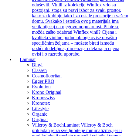
oduševiti. Vinili iz kolekcije Winflex vrlo su
postojani, stoga su pravi izbor za svaki prostor,
kako za kuhinju tako i za ostale prostorije u vašem
domu. Svakako i estetika ovog materijala ima
velik utjecaj na njegovu popularnost. Pitate se
možda zašto odabrati Winflex vinil? Cijena i
kvaliteta vinilne podne obloge ovise o vašim
specifičnim željama – možete birati između
različitih debljina, dimenzija i dekora, a cijena
ovisi i o razredu uporabe.
Laminat
Binyl
Classen
Cosmoflooritan
Egger PRO
Evolution
Krono Original
Kronoswiss
Kronotex
Lifestyle
Organic
Original
Villeroy & Boch
Laminat Villeroy & Boch
prikladan je za sve ljubitelje minimalizma, jer u
ovoj kolekciji možete pronaći i svijetle i tamne