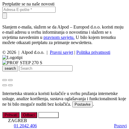
Pretplatite se na naše novosti
Slanjem e-maila, slažem se da Alpod – Europod d.o.o. koristi moju
e-mail adresu u svrhu informiranja o novostima i slažem se s
uvjetima navedenim u
pravnom savjetu.
U bilo kojem trenutku
možete otkazati pretplatu za primanje newslettera.
© 2026 | Alpod d.o.o. |
Pravni savjet
|
Politika privatnosti
search
Internetska stranica koristi kolačiće u svrhu pružanja internetske
usluge, analize korištenja, sustava oglašavanja i funkcionalnosti koje
ne bi bilo moguće nuditi bez kolačića.
.
Postavke
Prihvati
Odbaci
Postavke
ZAGREB
01 2042 406
Pozovi