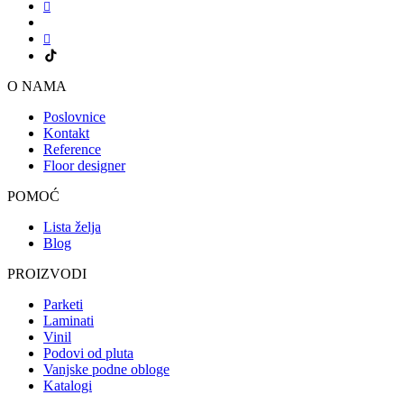
O NAMA
Poslovnice
Kontakt
Reference
Floor designer
POMOĆ
Lista želja
Blog
PROIZVODI
Parketi
Laminati
Vinil
Podovi od pluta
Vanjske podne obloge
Katalogi