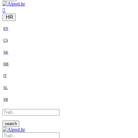
HR
EN
CS
SK
HR
IT
SL
SR
search