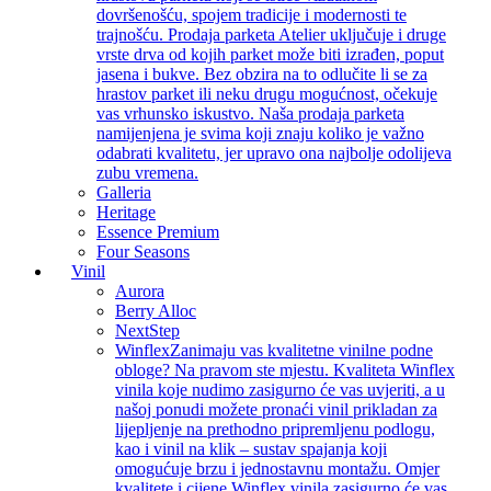
dovršenošću, spojem tradicije i modernosti te
trajnošću. Prodaja parketa Atelier uključuje i druge
vrste drva od kojih parket može biti izrađen, poput
jasena i bukve. Bez obzira na to odlučite li se za
hrastov parket ili neku drugu mogućnost, očekuje
vas vrhunsko iskustvo. Naša prodaja parketa
namijenjena je svima koji znaju koliko je važno
odabrati kvalitetu, jer upravo ona najbolje odolijeva
zubu vremena.
Galleria
Heritage
Essence Premium
Four Seasons
Vinil
Aurora
Berry Alloc
NextStep
Winflex
Zanimaju vas kvalitetne vinilne podne
obloge? Na pravom ste mjestu. Kvaliteta Winflex
vinila koje nudimo zasigurno će vas uvjeriti, a u
našoj ponudi možete pronaći vinil prikladan za
lijepljenje na prethodno pripremljenu podlogu,
kao i vinil na klik – sustav spajanja koji
omogućuje brzu i jednostavnu montažu. Omjer
kvalitete i cijene Winflex vinila zasigurno će vas