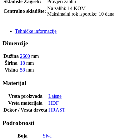
Skladište Zagreb:
Provjeri zalihu
Na zalihi: 14 KOM
Centralno skladište:
Maksimalni rok isporuke: 10 dana.
POŠALJI UPIT
Tehničke informacije
Dimenzije
Dužina
2600
mm
Širina
18
mm
Visina
58
mm
Materijal
Vrsta proizvoda
Lajsne
Vrsta materijala
HDF
Dekor / Vrsta drveta
HRAST
Podrobnosti
Boja
Siva