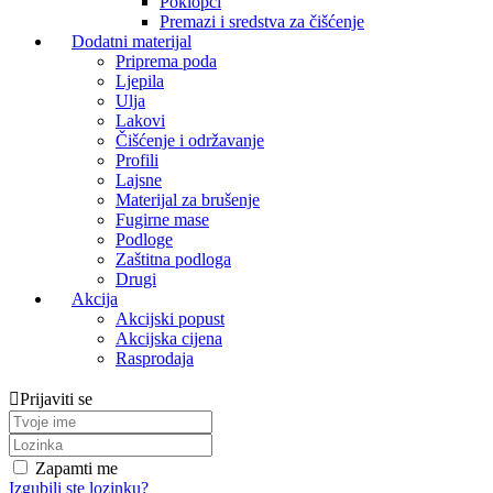
Poklopci
Premazi i sredstva za čišćenje
Dodatni materijal
Priprema poda
Ljepila
Ulja
Lakovi
Čišćenje i održavanje
Profili
Lajsne
Materijal za brušenje
Fugirne mase
Podloge
Zaštitna podloga
Drugi
Akcija
Akcijski popust
Akcijska cijena
Rasprodaja
Prijaviti se
Zapamti me
Izgubili ste lozinku?