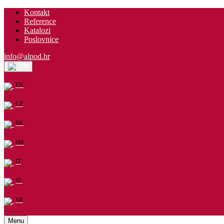
Kontakt
Reference
Katalozi
Poslovnice
info@alpod.hr
HR
EN
CZ
SK
HR
IT
SL
SR
Menu