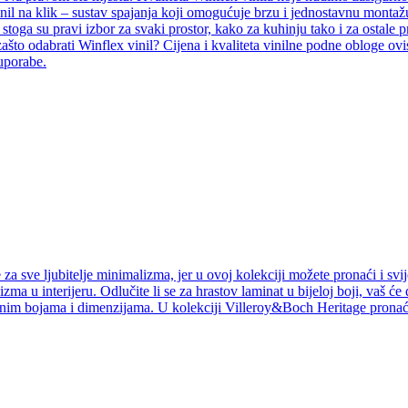
inil na klik – sustav spajanja koji omogućuje brzu i jednostavnu montažu
i, stoga su pravi izbor za svaki prostor, kako za kuhinju tako i za ostal
ašto odabrati Winflex vinil? Cijena i kvaliteta vinilne podne obloge ovi
 uporabe.
a sve ljubitelje minimalizma, jer u ovoj kolekciji možete pronaći i svij
izma u interijeru. Odlučite li se za hrastov laminat u bijeloj boji, vaš ć
jnim bojama i dimenzijama. U kolekciji Villeroy&Boch Heritage pronaći 