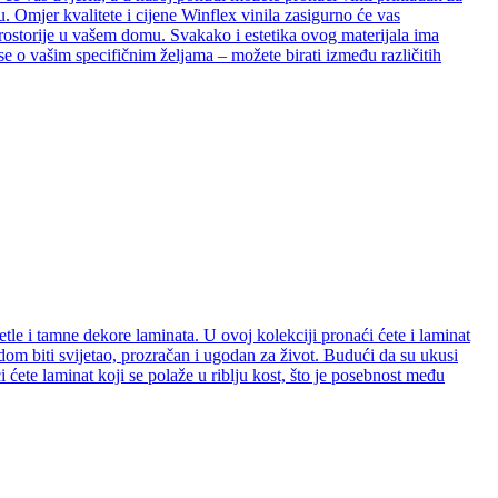
. Omjer kvalitete i cijene Winflex vinila zasigurno će vas
e prostorije u vašem domu. Svakako i estetika ovog materijala ima
se o vašim specifičnim željama – možete birati između različitih
etle i tamne dekore laminata. U ovoj kolekciji pronaći ćete i laminat
e dom biti svijetao, prozračan i ugodan za život. Budući da su ukusi
ćete laminat koji se polaže u riblju kost, što je posebnost među