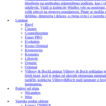
lijepljenje na prethodno pripremljenu podlogu, kao i v
oduševiti. Vinili iz kolekcije Winflex vrlo su postojan
velik utjecaj na njegovu popularnost. Pitate se možda z
debljina, dimenzija i dekora, a cijena ovisi i o razredu
Laminat
Binyl
Classen
Cosmoflooritan
Egger PRO
Evolution
Krono Original
Kronoswiss
Kronotex
Lifestyle
Organic
Original
Villeroy & Boch
Laminat Villeroy & Boch prikladan je z
bijeli hrast, koji je jedan od glavnih elemenata minimal
različiti, kolekcija Villeroy&Boch nudi laminate u bro
laminatima.
Podovi od pluta
Wicanders
Wise
Vanjske podne obloge
Exterra TIMBER