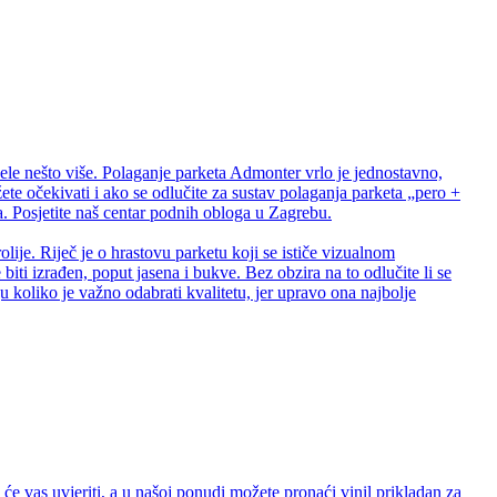
ele nešto više. Polaganje parketa Admonter vrlo je jednostavno,
te očekivati i ako se odlučite za sustav polaganja parketa „pero +
 Posjetite naš centar podnih obloga u Zagrebu.
lije. Riječ je o hrastovu parketu koji se ističe vizualnom
biti izrađen, poput jasena i bukve. Bez obzira na to odlučite li se
 koliko je važno odabrati kvalitetu, jer upravo ona najbolje
e vas uvjeriti, a u našoj ponudi možete pronaći vinil prikladan za