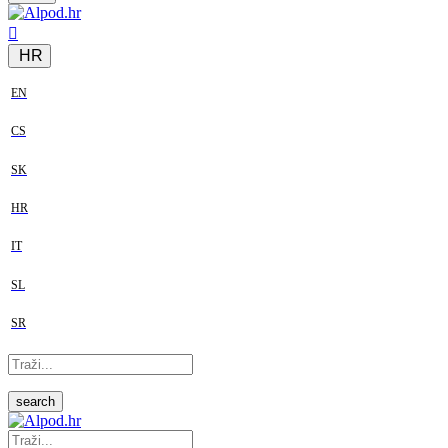
HR
EN
CS
SK
HR
IT
SL
SR
search