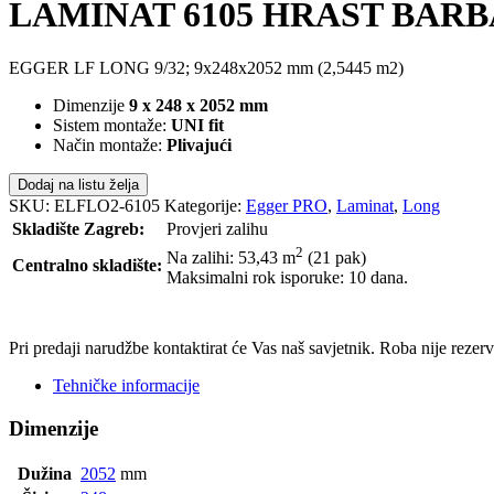
LAMINAT 6105 HRAST BARB
EGGER LF LONG 9/32; 9x248x2052 mm (2,5445 m2)
Dimenzije
9 x 248 x 2052 mm
Sistem montaže:
UNI fit
Način montaže:
Plivajući
Dodaj na listu želja
SKU:
ELFLO2-6105
Kategorije:
Egger PRO
,
Laminat
,
Long
Skladište Zagreb:
Provjeri zalihu
2
Na zalihi: 53,43
m
(21 pak)
Centralno skladište:
Maksimalni rok isporuke: 10 dana.
POŠALJI UPIT
Pri predaji narudžbe kontaktirat će Vas naš savjetnik. Roba nije reze
Tehničke informacije
Dimenzije
Dužina
2052
mm