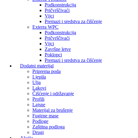
Podkonstrukcija
Pričvrščivaći
Vijci
Premazi i sredstva za čišćenje
Exterra WPC
Podkonstrukcija
Pričvrščivaći
Vijci
Završne letve
Poklopci
Premazi i sredstva za čišćenje
Dodatni materijal
Priprema poda
Ljepila
Ulja
Lakovi
Čišćenje i održavanje
Profili
Lajsne
Materijal za brušenje
Fugirne mase
Podloge
Zaštitna podloga
Drugi
Akcija