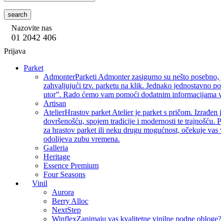
search
Nazovite nas
01 2042 406
Prijava
Parket
Admonter
Parketi Admonter zasigurno su nešto posebno, j
zahvaljujući tzv. parketu na klik. Jednako jednostavno p
utor”. Rado ćemo vam pomoći dodatnim informacijama vez
Artisan
Atelier
Hrastov parket Atelier je parket s pričom. Izrađen 
dovršenošću, spojem tradicije i modernosti te trajnošću. P
za hrastov parket ili neku drugu mogućnost, očekuje vas 
odolijeva zubu vremena.
Galleria
Heritage
Essence Premium
Four Seasons
Vinil
Aurora
Berry Alloc
NextStep
Winflex
Zanimaju vas kvalitetne vinilne podne obloge? 