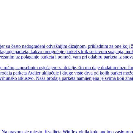
er su često nadograđeni odvažnijim dizajnom, prikladnim za one koji ž
olaganje parketa, kakvo omogućuje parket s klik sustavom spajanja, može
anim uz polaganje parketa i pomoći vam pri odabiru parketa iz snova.
je ručno, s posebnim osjećajem za detalje, što mu daje dodatnu dozu čaro
rodaja parketa Atelier uključuje i druge vrste drva od kojih parket može 
vrhunsko iskustvo. Naša prodaja parketa namijenjena je svima koji znaju
Na pravom ste mjestu. Kvaliteta Winflex vinila koje nudimo zasigurno ć