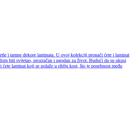
etle i tamne dekore laminata. U ovoj kolekciji pronaći ćete i laminat
e dom biti svijetao, prozračan i ugodan za život. Budući da su ukusi
ćete laminat koji se polaže u riblju kost, što je posebnost među