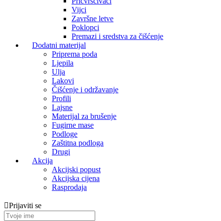
Pričvrščivaći
Vijci
Završne letve
Poklopci
Premazi i sredstva za čišćenje
Dodatni materijal
Priprema poda
Ljepila
Ulja
Lakovi
Čišćenje i održavanje
Profili
Lajsne
Materijal za brušenje
Fugirne mase
Podloge
Zaštitna podloga
Drugi
Akcija
Akcijski popust
Akcijska cijena
Rasprodaja
Prijaviti se