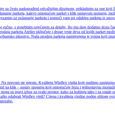
er su često nadograđeni odvažnijim dizajnom, prikladnim za one koji ž
olaganje parketa, kakvo omogućuje parket s klik sustavom spajanja, može
anim uz polaganje parketa i pomoći vam pri odabiru parketa iz snova.
je ručno, s posebnim osjećajem za detalje, što mu daje dodatnu dozu čaro
rodaja parketa Atelier uključuje i druge vrste drva od kojih parket može 
vrhunsko iskustvo. Naša prodaja parketa namijenjena je svima koji znaju
Na pravom ste mjestu. Kvaliteta Winflex vinila koje nudimo zasigurno ć
inil na klik – sustav spajanja koji omogućuje brzu i jednostavnu montažu
i, stoga su pravi izbor za svaki prostor, kako za kuhinju tako i za ostal
ašto odabrati Winflex vinil? Cijena i kvaliteta vinilne podne obloge ovi
 uporabe.