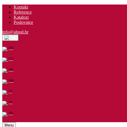
Kontakt
Reference
Katalozi
Poslovnice
info@alpod.hr
HR
EN
CZ
SK
HR
IT
SL
SR
Menu