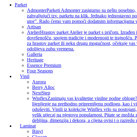
Parket
Admonter
Parketi Admonter zasigurno su nešto posebno, j
zahvaljujući tzv. parketu na klik. Jednako jednostavno p
utor”. Rado ćemo vam pomoći dodatnim informacijama vez
Artisan
Atelier
Hrastov parket Atelier je parket s pričom. Izrađen 
dovršenošću, spojem tradicije i modernosti te trajnošću. P
za hrastov parket ili neku drugu mogućnost, očekuje vas 
odolijeva zubu vremena.
Galleria
Heritage
Essence Premium
Four Seasons
Vinil
Aurora
Berry Alloc
NextStep
Winflex
Zanimaju vas kvalitetne vinilne podne obloge? 
lijepljenje na prethodno pripremljenu podlogu, kao i v
oduševiti. Vinili iz kolekcije Winflex vrlo su postojan
velik utjecaj na njegovu popularnost. Pitate se možda z
debljina, dimenzija i dekora, a cijena ovisi i o razredu
Laminat
Binyl
Classen