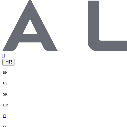
HR
EN
CS
SK
HR
IT
SL