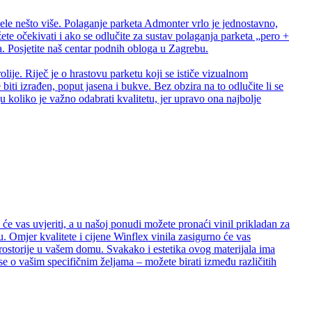
ele nešto više. Polaganje parketa Admonter vrlo je jednostavno,
te očekivati i ako se odlučite za sustav polaganja parketa „pero +
 Posjetite naš centar podnih obloga u Zagrebu.
lije. Riječ je o hrastovu parketu koji se ističe vizualnom
biti izrađen, poput jasena i bukve. Bez obzira na to odlučite li se
 koliko je važno odabrati kvalitetu, jer upravo ona najbolje
e vas uvjeriti, a u našoj ponudi možete pronaći vinil prikladan za
. Omjer kvalitete i cijene Winflex vinila zasigurno će vas
e prostorije u vašem domu. Svakako i estetika ovog materijala ima
se o vašim specifičnim željama – možete birati između različitih