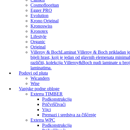
Cosmoflooritan
Egger PRO
Evolution
Krono Original
Kronoswiss
Kronotex
Lifestyle
Organic
Original
Villeroy & Boch
Laminat Villeroy & Boch prikladan je z
bijeli hrast, koji je jedan od glavnih elemenata minimal
različiti, kolekcija Villeroy&Boch nudi laminate u bro
laminatima.
Podovi od pluta
Wicanders
Wise
Vanjske podne obloge
Exterra TIMBER
Podkonstrukcija
Pričvrščivaći
Vijci
Premazi i sredstva za čišćenje
Exterra WPC
Podkonstrukcija