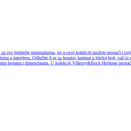
a sve ljubitelje minimalizma, jer u ovoj kolekciji možete pronaći i svij
izma u interijeru. Odlučite li se za hrastov laminat u bijeloj boji, vaš ć
jnim bojama i dimenzijama. U kolekciji Villeroy&Boch Heritage pronaći 