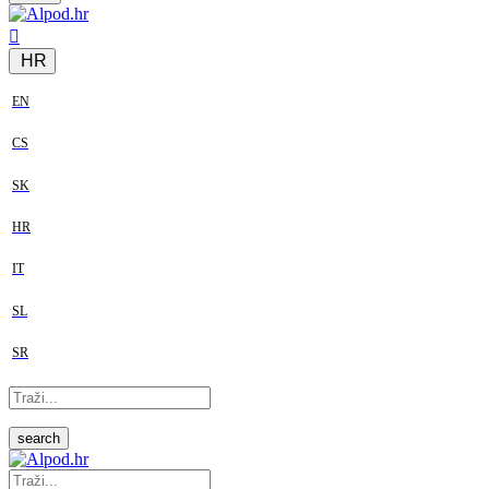
HR
EN
CS
SK
HR
IT
SL
SR
search