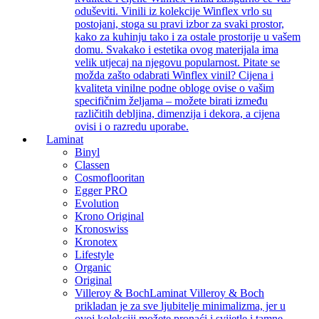
oduševiti. Vinili iz kolekcije Winflex vrlo su
postojani, stoga su pravi izbor za svaki prostor,
kako za kuhinju tako i za ostale prostorije u vašem
domu. Svakako i estetika ovog materijala ima
velik utjecaj na njegovu popularnost. Pitate se
možda zašto odabrati Winflex vinil? Cijena i
kvaliteta vinilne podne obloge ovise o vašim
specifičnim željama – možete birati između
različitih debljina, dimenzija i dekora, a cijena
ovisi i o razredu uporabe.
Laminat
Binyl
Classen
Cosmoflooritan
Egger PRO
Evolution
Krono Original
Kronoswiss
Kronotex
Lifestyle
Organic
Original
Villeroy & Boch
Laminat Villeroy & Boch
prikladan je za sve ljubitelje minimalizma, jer u
ovoj kolekciji možete pronaći i svijetle i tamne