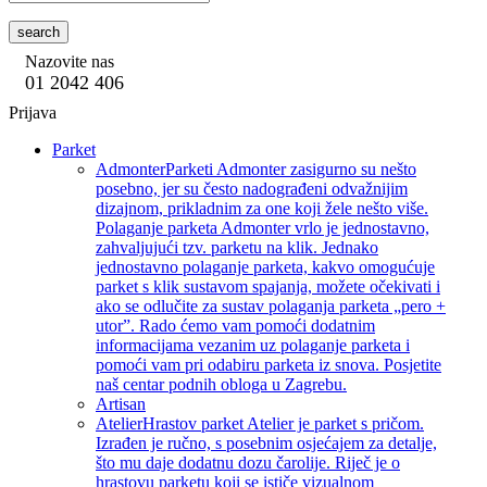
search
Nazovite nas
01 2042 406
Prijava
Parket
Admonter
Parketi Admonter zasigurno su nešto
posebno, jer su često nadograđeni odvažnijim
dizajnom, prikladnim za one koji žele nešto više.
Polaganje parketa Admonter vrlo je jednostavno,
zahvaljujući tzv. parketu na klik. Jednako
jednostavno polaganje parketa, kakvo omogućuje
parket s klik sustavom spajanja, možete očekivati i
ako se odlučite za sustav polaganja parketa „pero +
utor”. Rado ćemo vam pomoći dodatnim
informacijama vezanim uz polaganje parketa i
pomoći vam pri odabiru parketa iz snova. Posjetite
naš centar podnih obloga u Zagrebu.
Artisan
Atelier
Hrastov parket Atelier je parket s pričom.
Izrađen je ručno, s posebnim osjećajem za detalje,
što mu daje dodatnu dozu čarolije. Riječ je o
hrastovu parketu koji se ističe vizualnom