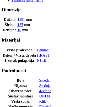
Tehničke informacije
Dimenzije
Dužina
1291
mm
Širina
135
mm
Debljina
10
mm
Materijal
Vrsta proizvoda
Laminat
Dekor / Vrsta drveta
HRAST
Uzorak polaganja
Klasično
Podrobnosti
Boja
Smeđa
Nijansa
Srednja
Oborene ivice
4-strane
Sustav montaže
UNI fit
Vrsta spoja
Klik
Način montaže
Plivajući