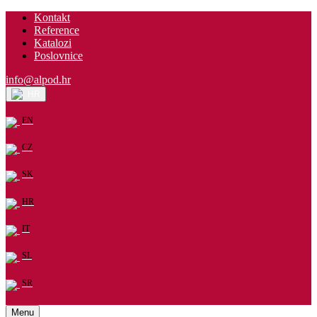
Kontakt
Reference
Katalozi
Poslovnice
info@alpod.hr
HR
EN
CZ
SK
HR
IT
SL
SR
Menu