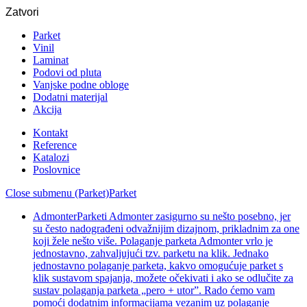
Zatvori
Parket
Vinil
Laminat
Podovi od pluta
Vanjske podne obloge
Dodatni materijal
Akcija
Kontakt
Reference
Katalozi
Poslovnice
Close submenu (Parket)
Parket
Admonter
Parketi Admonter zasigurno su nešto posebno, jer
su često nadograđeni odvažnijim dizajnom, prikladnim za one
koji žele nešto više. Polaganje parketa Admonter vrlo je
jednostavno, zahvaljujući tzv. parketu na klik. Jednako
jednostavno polaganje parketa, kakvo omogućuje parket s
klik sustavom spajanja, možete očekivati i ako se odlučite za
sustav polaganja parketa „pero + utor”. Rado ćemo vam
pomoći dodatnim informacijama vezanim uz polaganje