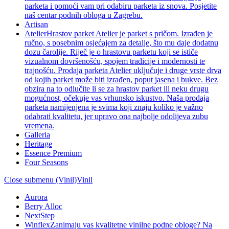
parketa i pomoći vam pri odabiru parketa iz snova. Posjetite
naš centar podnih obloga u Zagrebu.
Artisan
Atelier
Hrastov parket Atelier je parket s pričom. Izrađen je
ručno, s posebnim osjećajem za detalje, što mu daje dodatnu
dozu čarolije. Riječ je o hrastovu parketu koji se ističe
vizualnom dovršenošću, spojem tradicije i modernosti te
trajnošću. Prodaja parketa Atelier uključuje i druge vrste drva
od kojih parket može biti izrađen, poput jasena i bukve. Bez
obzira na to odlučite li se za hrastov parket ili neku drugu
mogućnost, očekuje vas vrhunsko iskustvo. Naša prodaja
parketa namijenjena je svima koji znaju koliko je važno
odabrati kvalitetu, jer upravo ona najbolje odolijeva zubu
vremena.
Galleria
Heritage
Essence Premium
Four Seasons
Close submenu (Vinil)
Vinil
Aurora
Berry Alloc
NextStep
Winflex
Zanimaju vas kvalitetne vinilne podne obloge? Na