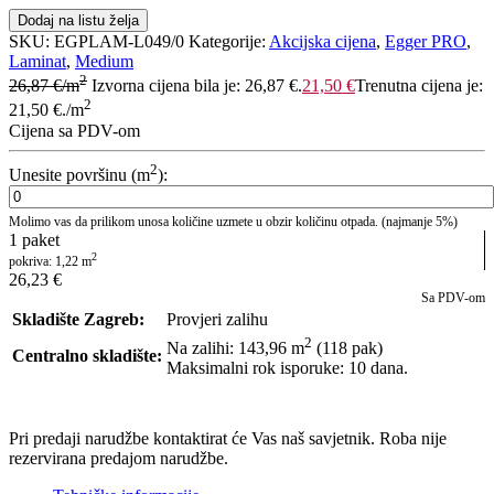
Dodaj na listu želja
SKU:
EGPLAM-L049/0
Kategorije:
Akcijska cijena
,
Egger PRO
,
Laminat
,
Medium
2
26,87
€
/m
Izvorna cijena bila je: 26,87 €.
21,50
€
Trenutna cijena je:
2
21,50 €.
/m
Cijena sa PDV-om
2
Unesite površinu (m
):
Molimo vas da prilikom unosa količine uzmete u obzir količinu otpada. (najmanje 5%)
1
paket
2
pokriva:
1,22
m
26,23
€
Sa PDV-om
Skladište Zagreb:
Provjeri zalihu
2
Na zalihi: 143,96
m
(118 pak)
Centralno skladište:
Maksimalni rok isporuke: 10 dana.
POŠALJI UPIT
Pri predaji narudžbe kontaktirat će Vas naš savjetnik. Roba nije
rezervirana predajom narudžbe.