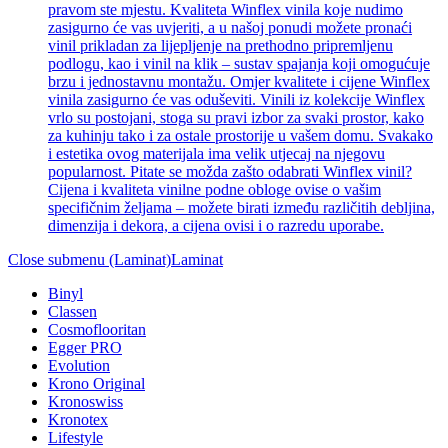
pravom ste mjestu. Kvaliteta Winflex vinila koje nudimo
zasigurno će vas uvjeriti, a u našoj ponudi možete pronaći
vinil prikladan za lijepljenje na prethodno pripremljenu
podlogu, kao i vinil na klik – sustav spajanja koji omogućuje
brzu i jednostavnu montažu. Omjer kvalitete i cijene Winflex
vinila zasigurno će vas oduševiti. Vinili iz kolekcije Winflex
vrlo su postojani, stoga su pravi izbor za svaki prostor, kako
za kuhinju tako i za ostale prostorije u vašem domu. Svakako
i estetika ovog materijala ima velik utjecaj na njegovu
popularnost. Pitate se možda zašto odabrati Winflex vinil?
Cijena i kvaliteta vinilne podne obloge ovise o vašim
specifičnim željama – možete birati između različitih debljina,
dimenzija i dekora, a cijena ovisi i o razredu uporabe.
Close submenu (Laminat)
Laminat
Binyl
Classen
Cosmoflooritan
Egger PRO
Evolution
Krono Original
Kronoswiss
Kronotex
Lifestyle