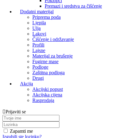
Poklopci
Premazi i sredstva za čišćenje
Dodatni materijal
Priprema poda
Ljepila
Ulja
Lakovi
Čišćenje i održavanje
Profili
Lajsne
Materijal za brušenje
Fugirne mase
Podloge
Zaštitna podloga
Drugi
Akcija
Akcijski popust
Akcijska cijena
Rasprodaja
Prijaviti se
Zapamti me
Izgubili ste lozinku?