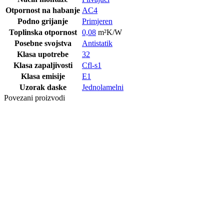
Otpornost na habanje
AC4
Podno grijanje
Primjeren
Toplinska otpornost
0,08
m²K/W
Posebne svojstva
Antistatik
Klasa upotrebe
32
Klasa zapaljivosti
Cfl-s1
Klasa emisije
E1
Uzorak daske
Jednolamelni
Povezani proizvodi
Posljednji paketi
LAMINAT
SWP GIANT
12/33 HRAST
BARRIQUE
2462 ER 4V
Posljednji paketi