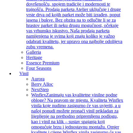
dovršenošću, spojem tradicije i modernosti te
trajnošću. Prodaja parketa Atelier uključuje i druge
vrste drva od kojih parket može biti izrađen, poput
jasena i bukve. Bez obzira na to odlučite li se za
hrastov parket ili neku drugu mogućnost, očekuje
vas vrhunsko iskustvo. Naša prodaja parketa
namijenjena je svima koji znaju koliko je važno
odabrati kvalitetu, jer upravo ona najbolje odolijeva
zubu vremena.
Galleria
Heritage
Essence Premium
Four Seasons
Vinil
Aurora
Berry Alloc
NextStep
Winflex
Zanimaju vas kvalitetne vinilne podne
obloge? Na pravom ste mjestu. Kvaliteta Winflex
vinila koje nudimo zasigurno će vas uvjeriti, a u
našoj ponudi možete pronaći vinil prikladan za
lijepljenje na prethodno pripremljenu podlogu,
kao i vinil na klik – sustav spajanja koji
omogućuje brzu i jednostavnu montažu. Omjer
kvalitete i cijene Winflex vinila zasigurno će vas