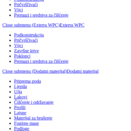
Pričvrščivaći
Vijci
Premazi i sredstva za čišćenje
Close submenu (Exterra WPC)
Exterra WPC
Podkonstrukcija
Pričvrščivaći
Vijci
Završne letve
Poklopci
Premazi i sredstva za čišćenje
Close submenu (Dodatni materijal)
Dodatni materijal
Priprema poda
Ljepila
Ulja
Lakovi
Čišćenje i održavanje
Profili
Lajsne
Materijal za brušenje
Fugirne mase
Podloge