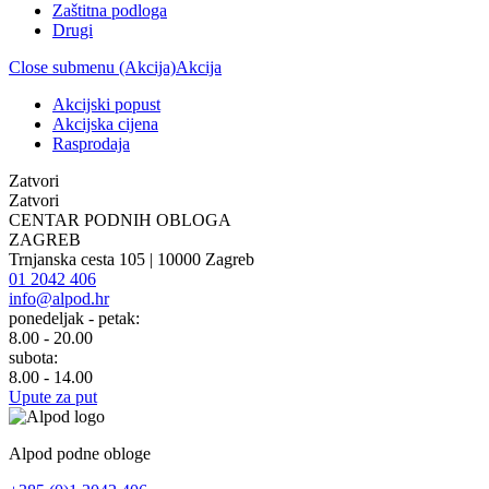
Zaštitna podloga
Drugi
Close submenu (Akcija)
Akcija
Akcijski popust
Akcijska cijena
Rasprodaja
Zatvori
Zatvori
CENTAR PODNIH OBLOGA
ZAGREB
Trnjanska cesta 105 | 10000 Zagreb
01 2042 406
info@alpod.hr
ponedeljak - petak:
8.00 - 20.00
subota:
8.00 - 14.00
Upute za put
Alpod podne obloge