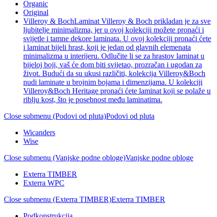
Organic
Original
Villeroy & Boch
Laminat Villeroy & Boch prikladan je za sve
ljubitelje minimalizma, jer u ovoj kolekciji možete pronaći i
svijetle i tamne dekore laminata. U ovoj kolekciji pronaći ćete
i laminat bijeli hrast, koji je jedan od glavnih elemenata
minimalizma u interijeru. Odlučite li se za hrastov laminat u
bijeloj boji, vaš će dom biti svijetao, prozračan i ugodan za
život. Budući da su ukusi različiti, kolekcija Villeroy&Boch
nudi laminate u brojnim bojama i dimenzijama. U kolekciji
Villeroy&Boch Heritage pronaći ćete laminat koji se polaže u
riblju kost, što je posebnost među laminatima.
Close submenu (Podovi od pluta)
Podovi od pluta
Wicanders
Wise
Close submenu (Vanjske podne obloge)
Vanjske podne obloge
Exterra TIMBER
Exterra WPC
Close submenu (Exterra TIMBER)
Exterra TIMBER
Podkonstrukcija