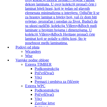
dekore laminata. U ovoj kolekciji pronaći ćete i
laminat bijeli hrast, koji je jedan od glavnih
elemenata minimalizma u interijeru. Odlučite li se
za hrastov laminat u bijeloj boji, vaš će dom biti
svijetao, prozračan i ugodan za život. Budući da
su ukusi različiti, kolekcija Villeroy&Boch nudi
laminate u brojnim bojama i dimenzijama. U
kolekciji Villeroy&Boch Heritage pronaći ćete
laminat koji se polaže u riblju kost, što je
posebnost među laminatima.
Podovi od pluta
Wicanders
Wise
Vanjske podne obloge
Exterra TIMBER
Podkonstrukcija
Pričvrščivaći
Vijci
Premazi i sredstva za čišćenje
Exterra WPC
Podkonstrukcija
Pričvrščivaći
Vijci
Završne letve