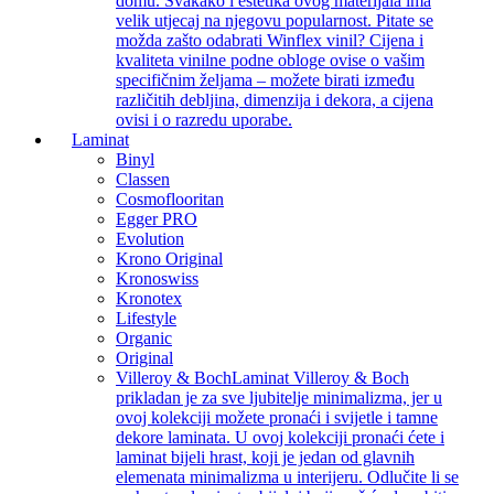
domu. Svakako i estetika ovog materijala ima
velik utjecaj na njegovu popularnost. Pitate se
možda zašto odabrati Winflex vinil? Cijena i
kvaliteta vinilne podne obloge ovise o vašim
specifičnim željama – možete birati između
različitih debljina, dimenzija i dekora, a cijena
ovisi i o razredu uporabe.
Laminat
Binyl
Classen
Cosmoflooritan
Egger PRO
Evolution
Krono Original
Kronoswiss
Kronotex
Lifestyle
Organic
Original
Villeroy & Boch
Laminat Villeroy & Boch
prikladan je za sve ljubitelje minimalizma, jer u
ovoj kolekciji možete pronaći i svijetle i tamne
dekore laminata. U ovoj kolekciji pronaći ćete i
laminat bijeli hrast, koji je jedan od glavnih
elemenata minimalizma u interijeru. Odlučite li se