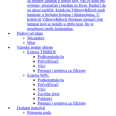
za hrastov laminat u bijeloj boji, vaš će dom biti
svijetao, prozračan i ugodan za život. Budući da
su ukusi različiti, kolekcija Villeroy&Boch nudi
laminate u brojnim bojama i dimenzijama. U
kolekciji Villeroy&Boch Heritage pronaći ćete
laminat koji se polaže u riblju kost, što je
posebnost među laminatima.
Podovi od pluta
Wicanders
Wise
Vanjske podne obloge
Exterra TIMBER
Podkonstrukcija
Pričvrščivaći
Vijci
Premazi i sredstva za čišćenje
Exterra WPC
Podkonstrukcija
Pričvrščivaći
Vijci
Završne letve
Poklopci
Premazi i sredstva za čišćenje
Dodatni materijal
Priprema poda