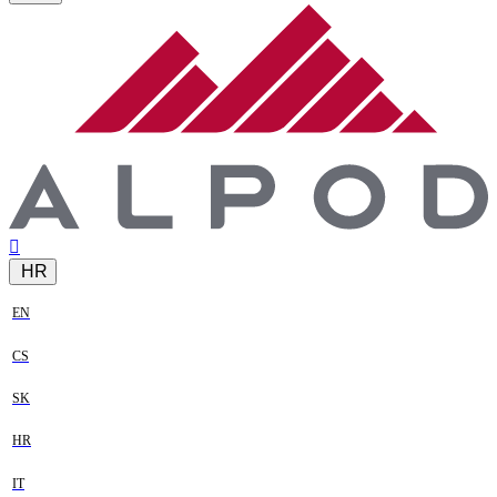
HR
EN
CS
SK
HR
IT