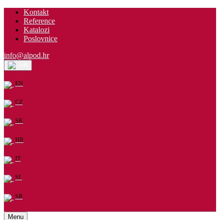
Kontakt
Reference
Katalozi
Poslovnice
info@alpod.hr
HR
EN
CZ
SK
HR
IT
SL
SR
Menu