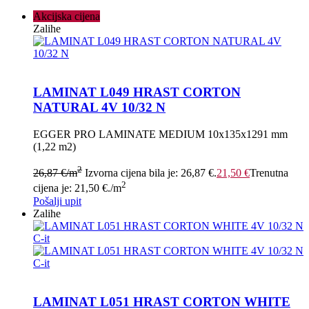
Akcijska cijena
Zalihe
LAMINAT L049 HRAST CORTON
NATURAL 4V 10/32 N
EGGER PRO LAMINATE MEDIUM 10x135x1291 mm
(1,22 m2)
2
26,87
€
/m
Izvorna cijena bila je: 26,87 €.
21,50
€
Trenutna
2
cijena je: 21,50 €.
/m
Pošalji upit
Zalihe
LAMINAT L051 HRAST CORTON WHITE