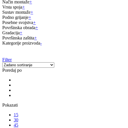
Način montaže
+
Vrsta spoja
+
Sustav montaže
+
Podno grijanje
+
Posebne svojstva
+
Površinska obrada
+
Gradacija
+
Površinska zaštita
+
Kategorije proizvoda
-
Filter
Poredaj po
Pokazati
15
30
45