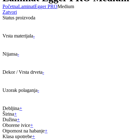
Početna
Laminat
Egger PRO
Medium
Zatvori
Status proizvoda
Vrsta materijala
-
Nijansa
-
Dekor / Vrsta drveta
-
Uzorak polaganja
-
Debljina
+
Širina
+
Dužina
+
Oborene ivice
+
Otpornost na habanje
+
Klasa upotrebe
+