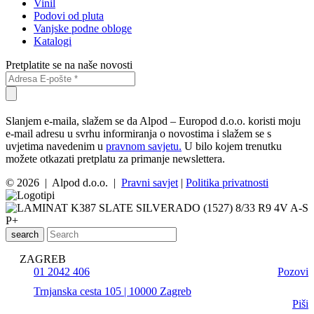
Vinil
Podovi od pluta
Vanjske podne obloge
Katalogi
Pretplatite se na naše novosti
Slanjem e-maila, slažem se da Alpod – Europod d.o.o. koristi moju
e-mail adresu u svrhu informiranja o novostima i slažem se s
uvjetima navedenim u
pravnom savjetu.
U bilo kojem trenutku
možete otkazati pretplatu za primanje newslettera.
© 2026 | Alpod d.o.o. |
Pravni savjet
|
Politika privatnosti
search
ZAGREB
01 2042 406
Pozovi
Trnjanska cesta 105 | 10000 Zagreb
Piši