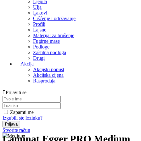
Ljepila
Ulja
Lakovi
Čišćenje i održavanje
Profili
Lajsne
Materijal za brušenje
Fugirne mase
Podloge
Zaštitna podloga
Drugi
Akcija
Akcijski popust
Akcijska cijena
Rasprodaja
Prijaviti se
Zapamti me
Izgubili ste lozinku?
Stvorite račun
Laminat Egger PRO Medium