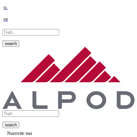
SL
SR
search
search
Nazovite nas