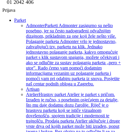
01 2042 406
Prijava
Parket
Admonter
Parketi Admonter zasigurno su nešto
posebno, jer su često nadograđeni odvažnijim
dizajnom, prikladnim za one koji žele nešto više.
Polaganje parketa Admonter vrlo je jednostavno,
zahvaljujući tzv. parketu na klik. Jednako
jednostavno polaganje parketa, kakvo omogućuje
parket s klik sustavom spajanja, možete očekivati i
ako se odlučite za sustav polaganja parketa „pero +
utor”. Rado ćemo vam pomoći dodatnim
informacijama vezanim uz polaganje parketa i
pomoći vam pri odabiru parketa iz snova. Posjetite
naš centar podnih obloga u Zagrebu.
Artisan
Atelier
Hrastov parket Atelier je parket s pričom.
Izrađen je ručno, s posebnim osjećajem za detalje,
što mu daje dodatnu dozu čarolije. Riječ je o
hrastovu parketu koji se ističe vizualnom
dovršenošću, spojem tradicije i modernosti te
trajnošću. Prodaja parketa Atelier uključuje i druge
vrste drva od kojih parket može biti izrađen, poput
jasena i bukve. Bez obzira na to odlučite li se za