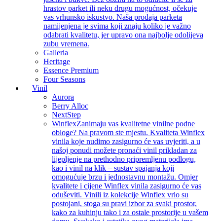
hrastov parket ili neku drugu mogućnost, očekuje
vas vrhunsko iskustvo. Naša prodaja parketa
namijenjena je svima koji znaju koliko je važno
odabrati kvalitetu, jer upravo ona najbolje odolijeva
zubu vremena.
Galleria
Heritage
Essence Premium
Four Seasons
Vinil
Aurora
Berry Alloc
NextStep
Winflex
Zanimaju vas kvalitetne vinilne podne
obloge? Na pravom ste mjestu. Kvaliteta Winflex
vinila koje nudimo zasigurno će vas uvjeriti, a u
našoj ponudi možete pronaći vinil prikladan za
lijepljenje na prethodno pripremljenu podlogu,
kao i vinil na klik – sustav spajanja koji
omogućuje brzu i jednostavnu montažu. Omjer
kvalitete i cijene Winflex vinila zasigurno će vas
oduševiti. Vinili iz kolekcije Winflex vrlo su
postojani, stoga su pravi izbor za svaki prostor,
kako za kuhinju tako i za ostale prostorije u vašem