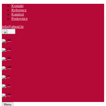
Kontakt
Reference
Katalozi
Poslovnice
info@alpod.hr
HR
EN
CZ
SK
HR
IT
SL
SR
Menu