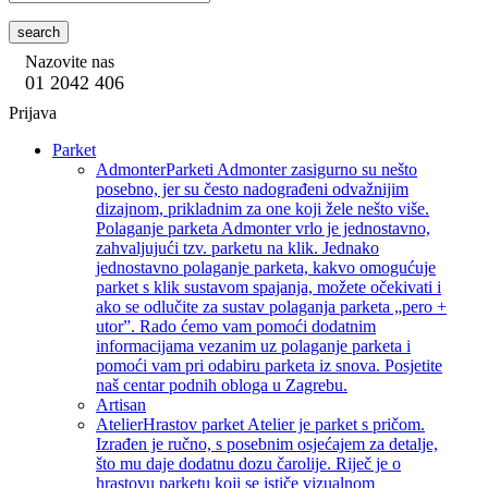
search
Nazovite nas
01 2042 406
Prijava
Parket
Admonter
Parketi Admonter zasigurno su nešto
posebno, jer su često nadograđeni odvažnijim
dizajnom, prikladnim za one koji žele nešto više.
Polaganje parketa Admonter vrlo je jednostavno,
zahvaljujući tzv. parketu na klik. Jednako
jednostavno polaganje parketa, kakvo omogućuje
parket s klik sustavom spajanja, možete očekivati i
ako se odlučite za sustav polaganja parketa „pero +
utor”. Rado ćemo vam pomoći dodatnim
informacijama vezanim uz polaganje parketa i
pomoći vam pri odabiru parketa iz snova. Posjetite
naš centar podnih obloga u Zagrebu.
Artisan
Atelier
Hrastov parket Atelier je parket s pričom.
Izrađen je ručno, s posebnim osjećajem za detalje,
što mu daje dodatnu dozu čarolije. Riječ je o
hrastovu parketu koji se ističe vizualnom