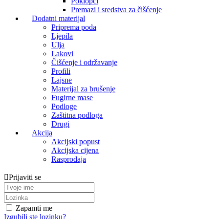
Poklopci
Premazi i sredstva za čišćenje
Dodatni materijal
Priprema poda
Ljepila
Ulja
Lakovi
Čišćenje i održavanje
Profili
Lajsne
Materijal za brušenje
Fugirne mase
Podloge
Zaštitna podloga
Drugi
Akcija
Akcijski popust
Akcijska cijena
Rasprodaja
Prijaviti se
Zapamti me
Izgubili ste lozinku?