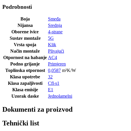
Podrobnosti
Boja
Smeđa
Nijansa
Srednja
Oborene ivice
4-strane
Sustav montaže
5G
Vrsta spoja
Klik
Način montaže
Plivajući
Otpornost na habanje
AC4
Podno grijanje
Primjeren
Toplinska otpornost
0,0587
m²K/W
Klasa upotrebe
32
Klasa zapaljivosti
Cfl-s1
Klasa emisije
E1
Uzorak daske
Jednolamelni
Dokumenti za proizvod
Tehnički list