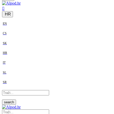
HR
EN
CS
SK
HR
IT
SL
SR
search