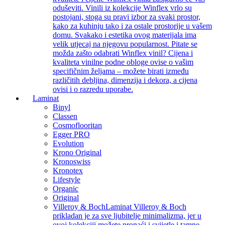
oduševiti. Vinili iz kolekcije Winflex vrlo su
postojani, stoga su pravi izbor za svaki prostor,
kako za kuhinju tako i za ostale prostorije u vašem
domu. Svakako i estetika ovog materijala ima
velik utjecaj na njegovu popularnost. Pitate se
možda zašto odabrati Winflex vinil? Cijena i
kvaliteta vinilne podne obloge ovise o vašim
specifičnim željama – možete birati između
različitih debljina, dimenzija i dekora, a cijena
ovisi i o razredu uporabe.
Laminat
Binyl
Classen
Cosmoflooritan
Egger PRO
Evolution
Krono Original
Kronoswiss
Kronotex
Lifestyle
Organic
Original
Villeroy & Boch
Laminat Villeroy & Boch
prikladan je za sve ljubitelje minimalizma, jer u
ovoj kolekciji možete pronaći i svijetle i tamne