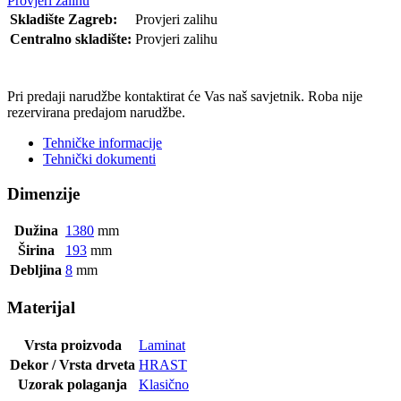
Provjeri zalihu
Skladište Zagreb:
Provjeri zalihu
Centralno skladište:
Provjeri zalihu
POŠALJI UPIT
Pri predaji narudžbe kontaktirat će Vas naš savjetnik. Roba nije
rezervirana predajom narudžbe.
Tehničke informacije
Tehnički dokumenti
Dimenzije
Dužina
1380
mm
Širina
193
mm
Debljina
8
mm
Materijal
Vrsta proizvoda
Laminat
Dekor / Vrsta drveta
HRAST
Uzorak polaganja
Klasično