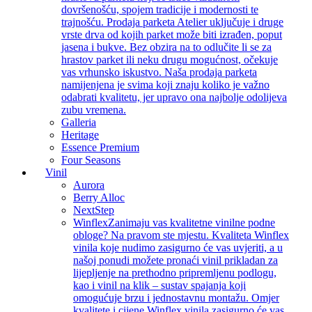
dovršenošću, spojem tradicije i modernosti te
trajnošću. Prodaja parketa Atelier uključuje i druge
vrste drva od kojih parket može biti izrađen, poput
jasena i bukve. Bez obzira na to odlučite li se za
hrastov parket ili neku drugu mogućnost, očekuje
vas vrhunsko iskustvo. Naša prodaja parketa
namijenjena je svima koji znaju koliko je važno
odabrati kvalitetu, jer upravo ona najbolje odolijeva
zubu vremena.
Galleria
Heritage
Essence Premium
Four Seasons
Vinil
Aurora
Berry Alloc
NextStep
Winflex
Zanimaju vas kvalitetne vinilne podne
obloge? Na pravom ste mjestu. Kvaliteta Winflex
vinila koje nudimo zasigurno će vas uvjeriti, a u
našoj ponudi možete pronaći vinil prikladan za
lijepljenje na prethodno pripremljenu podlogu,
kao i vinil na klik – sustav spajanja koji
omogućuje brzu i jednostavnu montažu. Omjer
kvalitete i cijene Winflex vinila zasigurno će vas