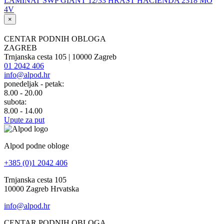
LAMINAT SWP GIANT 12/33 HRAST HACIENDA 2318 MO
4V
×
CENTAR PODNIH OBLOGA
ZAGREB
Trnjanska cesta 105 | 10000 Zagreb
01 2042 406
info@alpod.hr
ponedeljak - petak:
8.00 - 20.00
subota:
8.00 - 14.00
Upute za put
Alpod podne obloge
+385 (0)1 2042 406
Trnjanska cesta 105
10000 Zagreb Hrvatska
info@alpod.hr
CENTAR PODNIH OBLOGA