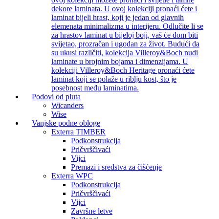
dekore laminata. U ovoj kolekciji pronaći ćete i
laminat bijeli hrast, koji je jedan od glavnih
elemenata minimalizma u interijeru. Odlučite li se
za hrastov laminat u bijeloj boji, vaš će dom biti
svijetao, prozračan i ugodan za život. Budući da
su ukusi različiti, kolekcija Villeroy&Boch nudi
laminate u brojnim bojama i dimenzijama. U
kolekciji Villeroy&Boch Heritage pronaći ćete
laminat koji se polaže u riblju kost, što je
posebnost među laminatima.
Podovi od pluta
Wicanders
Wise
Vanjske podne obloge
Exterra TIMBER
Podkonstrukcija
Pričvrščivaći
Vijci
Premazi i sredstva za čišćenje
Exterra WPC
Podkonstrukcija
Pričvrščivaći
Vijci
Završne letve