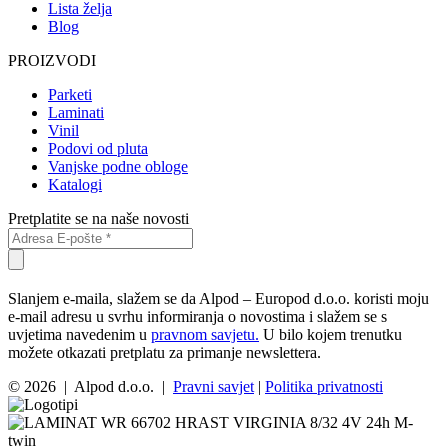
Lista želja
Blog
PROIZVODI
Parketi
Laminati
Vinil
Podovi od pluta
Vanjske podne obloge
Katalogi
Pretplatite se na naše novosti
Slanjem e-maila, slažem se da Alpod – Europod d.o.o. koristi moju
e-mail adresu u svrhu informiranja o novostima i slažem se s
uvjetima navedenim u
pravnom savjetu.
U bilo kojem trenutku
možete otkazati pretplatu za primanje newslettera.
© 2026 | Alpod d.o.o. |
Pravni savjet
|
Politika privatnosti