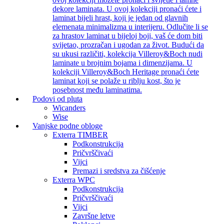
dekore laminata. U ovoj kolekciji pronaći ćete i
laminat bijeli hrast, koji je jedan od glavnih
elemenata minimalizma u interijeru. Odlučite li se
za hrastov laminat u bijeloj boji, vaš će dom biti
svijetao, prozračan i ugodan za život. Budući da
su ukusi različiti, kolekcija Villeroy&Boch nudi
laminate u brojnim bojama i dimenzijama. U
kolekciji Villeroy&Boch Heritage pronaći ćete
laminat koji se polaže u riblju kost, što je
posebnost među laminatima.
Podovi od pluta
Wicanders
Wise
Vanjske podne obloge
Exterra TIMBER
Podkonstrukcija
Pričvrščivaći
Vijci
Premazi i sredstva za čišćenje
Exterra WPC
Podkonstrukcija
Pričvrščivaći
Vijci
Završne letve