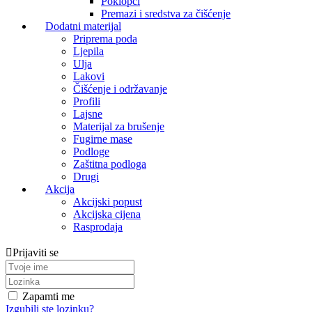
Poklopci
Premazi i sredstva za čišćenje
Dodatni materijal
Priprema poda
Ljepila
Ulja
Lakovi
Čišćenje i održavanje
Profili
Lajsne
Materijal za brušenje
Fugirne mase
Podloge
Zaštitna podloga
Drugi
Akcija
Akcijski popust
Akcijska cijena
Rasprodaja
Prijaviti se
Zapamti me
Izgubili ste lozinku?