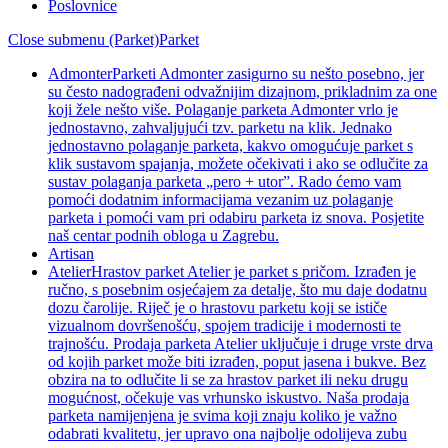
Poslovnice
Close submenu (Parket)
Parket
Admonter
Parketi Admonter zasigurno su nešto posebno, jer
su često nadograđeni odvažnijim dizajnom, prikladnim za one
koji žele nešto više. Polaganje parketa Admonter vrlo je
jednostavno, zahvaljujući tzv. parketu na klik. Jednako
jednostavno polaganje parketa, kakvo omogućuje parket s
klik sustavom spajanja, možete očekivati i ako se odlučite za
sustav polaganja parketa „pero + utor”. Rado ćemo vam
pomoći dodatnim informacijama vezanim uz polaganje
parketa i pomoći vam pri odabiru parketa iz snova. Posjetite
naš centar podnih obloga u Zagrebu.
Artisan
Atelier
Hrastov parket Atelier je parket s pričom. Izrađen je
ručno, s posebnim osjećajem za detalje, što mu daje dodatnu
dozu čarolije. Riječ je o hrastovu parketu koji se ističe
vizualnom dovršenošću, spojem tradicije i modernosti te
trajnošću. Prodaja parketa Atelier uključuje i druge vrste drva
od kojih parket može biti izrađen, poput jasena i bukve. Bez
obzira na to odlučite li se za hrastov parket ili neku drugu
mogućnost, očekuje vas vrhunsko iskustvo. Naša prodaja
parketa namijenjena je svima koji znaju koliko je važno
odabrati kvalitetu, jer upravo ona najbolje odolijeva zubu