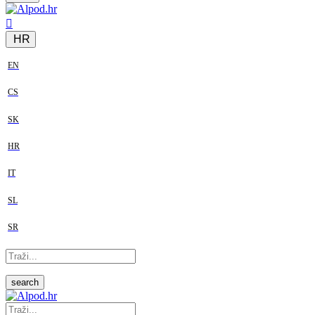
HR
EN
CS
SK
HR
IT
SL
SR
search