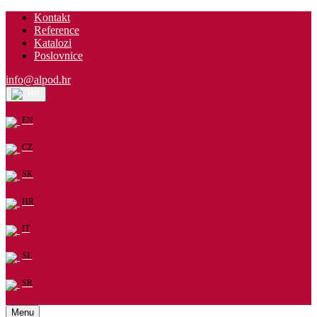
Kontakt
Reference
Katalozi
Poslovnice
info@alpod.hr
HR
EN
CZ
SK
HR
IT
SL
SR
Menu