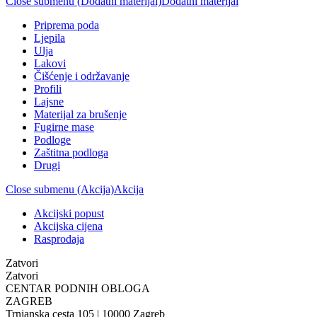
Close submenu (Dodatni materijal)
Dodatni materijal
Priprema poda
Ljepila
Ulja
Lakovi
Čišćenje i održavanje
Profili
Lajsne
Materijal za brušenje
Fugirne mase
Podloge
Zaštitna podloga
Drugi
Close submenu (Akcija)
Akcija
Akcijski popust
Akcijska cijena
Rasprodaja
Zatvori
Zatvori
CENTAR PODNIH OBLOGA
ZAGREB
Trnjanska cesta 105 | 10000 Zagreb