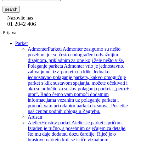
search
Nazovite nas
01 2042 406
Prijava
Parket
Admonter
Parketi Admonter zasigurno su nešto
posebno, jer su često nadograđeni odvažnijim
dizajnom, prikladnim za one koji žele nešto više.
Polaganje parketa Admonter vrlo je jednostavno,
zahvaljujući tzv. parketu na klik. Jednako
jednostavno polaganje parketa, kakvo omogućuje
parket s klik sustavom spajanja, možete očekivati i
ako se odlučite za sustav polaganja parketa „pero +
utor”. Rado ćemo vam pomoći dodatnim
informacijama vezanim uz polaganje parketa i
pomoći vam pri odabiru parketa iz snova. Posjetite
naš centar podnih obloga u Zagrebu.
Artisan
Atelier
Hrastov parket Atelier je parket s pričom.
Izrađen je ručno, s posebnim osjećajem za detalje,
što mu daje dodatnu dozu čarolije. Riječ je o
hrastovu parketu koji se ističe vizualnom