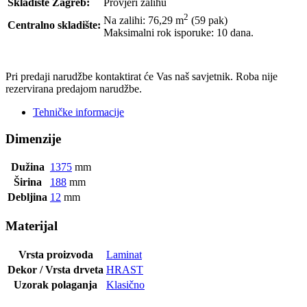
Skladište Zagreb:
Provjeri zalihu
2
Na zalihi: 76,29
m
(59 pak)
Centralno skladište:
Maksimalni rok isporuke: 10 dana.
POŠALJI UPIT
Pri predaji narudžbe kontaktirat će Vas naš savjetnik. Roba nije
rezervirana predajom narudžbe.
Tehničke informacije
Dimenzije
Dužina
1375
mm
Širina
188
mm
Debljina
12
mm
Materijal
Vrsta proizvoda
Laminat
Dekor / Vrsta drveta
HRAST
Uzorak polaganja
Klasično