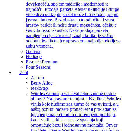
dovršenošću, spojem tradicije i modernosti te
trajnošću. Prodaja parketa Atelier uključuje i druge
vrste drva od kojih parket može biti izrađen, poput
jasena i bukve. Bez obzira na to odlučite li se za
hrastov parket ili neku drugu mogućnost, očekuje
vas vrhunsko iskustvo. Naša prodaja parketa
namijenjena je svima koji znaju koliko je važno
odabrati kvalitetu, jer upravo ona najbolje odolijeva
zubu vremena.
Galleria
Heritage
Essence Premium
Four Seasons
Vinil
Aurora
Berry Alloc
NextStep
Winflex
Zanimaju vas kvalitetne vinilne podne
obloge? Na pravom ste mjestu. Kvaliteta Winflex
vinila koje nudimo zasigurno će vas uvjeriti, a u
našoj ponudi možete pronaći vinil prikladan za
lijepljenje na prethodno pripremljenu podlogu,
kao i vinil na klik – sustav spajanja koji
omogućuje brzu i jednostavnu montažu. Omjer
kvalitete i cijene Winflex vinila zasigurno će vas