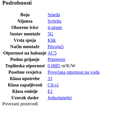
Podrobnosti
Boja
Smeđa
Nijansa
Svijetla
Oborene ivice
4-strane
Sustav montaže
5G
Vrsta spoja
Klik
Način montaže
Plivajući
Otpornost na habanje
AC5
Podno grijanje
Primjeren
Toplinska otpornost
0,0885
m²K/W
Posebne svojstva
Povećana otpornost na vodu
Klasa upotrebe
33
Klasa zapaljivosti
Cfl-s1
Klasa emisije
E1
Uzorak daske
Jednolamelni
Povezani proizvodi