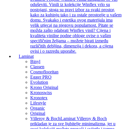
oduševiti. Vinili iz kolekcije Winflex vrlo su
postojani, stoga su pravi izbor za svaki prostor,
kako za kuhinju tako i za ostale prostorije u vašem
domu. Svakako i estetika ovog materijala ima
velik utjecaj na njegovu popularnost. Pitate se
možda zašto odabrati Winflex vinil? Cijena i
kvaliteta vinilne podne obloge ovise o vašim
specifičnim željama – možete birati između
različitih debljina, dimenzija i dekora, a cijena
ovisi i o razredu uporabe.
Laminat
Binyl
Classen
Cosmoflooritan
Egger PRO
Evolution
Krono Original
Kronoswiss
Kronotex
Lifestyle
Organic
Original
Villeroy & Boch
Laminat Villeroy & Boch
prikladan je za sve ljubitelje minimalizma, jer u
ovoj kolekciji možete pronaći i svijetle i tamne