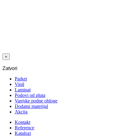
1202 HRAST
CASTLE 12/33
4V AC5 MP 5G
2
33,12
€
/m
Izvorna cijena
bila je:
33,12 €.
24,84
€
Trenutna
cijena je:
2
24,84 €.
/m
×
Zatvori
Parket
Vinil
Laminat
Podovi od pluta
Vanjske podne obloge
Dodatni materijal
Akcija
Kontakt
Reference
Katalozi