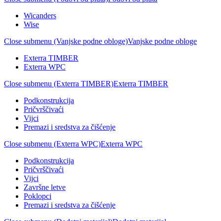
Wicanders
Wise
Close submenu (Vanjske podne obloge)
Vanjske podne obloge
Exterra TIMBER
Exterra WPC
Close submenu (Exterra TIMBER)
Exterra TIMBER
Podkonstrukcija
Pričvrščivaći
Vijci
Premazi i sredstva za čišćenje
Close submenu (Exterra WPC)
Exterra WPC
Podkonstrukcija
Pričvrščivaći
Vijci
Završne letve
Poklopci
Premazi i sredstva za čišćenje