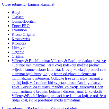
Close submenu (Laminat)
Laminat
Binyl
Classen
Cosmoflooritan
Egger PRO
Evolution
Krono Original
Kronoswiss
Kronotex
Lifestyle
Organic
Original
Villeroy & Boch
Laminat Villeroy & Boch prikladan je za sve
ljubitelje minimalizma, jer u ovoj kolekciji možete pronaći i
svijetle i tamne dekore laminata. U ovoj kolekciji pronaći ćete
i laminat bijeli hrast, koji je jedan od glavnih elemenata
minimalizma u interijeru. Odlučite li se za hrastov laminat u
bijeloj boji, vaš će dom biti svijetao, prozračan i ugodan za
život. Budući da su ukusi različiti, kolekcija Villeroy&Boch
nudi laminate u brojnim bojama i dimenzijama. U kolekciji
Villeroy&Boch Heritage pronaći ćete laminat koji se polaže u
riblju kost, što je posebnost među laminatima.
Close submenu (Podovi od pluta)
Podovi od pluta