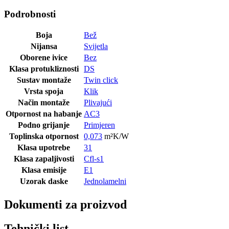
Podrobnosti
Boja
Bež
Nijansa
Svijetla
Oborene ivice
Bez
Klasa protukliznosti
DS
Sustav montaže
Twin click
Vrsta spoja
Klik
Način montaže
Plivajući
Otpornost na habanje
AC3
Podno grijanje
Primjeren
Toplinska otpornost
0,073
m²K/W
Klasa upotrebe
31
Klasa zapaljivosti
Cfl-s1
Klasa emisije
E1
Uzorak daske
Jednolamelni
Dokumenti za proizvod
Tehnički list