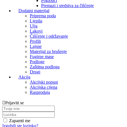
Poklopci
Premazi i sredstva za čišćenje
Dodatni materijal
Priprema poda
Ljepila
Ulja
Lakovi
Čišćenje i održavanje
Profili
Lajsne
Materijal za brušenje
Fugirne mase
Podloge
Zaštitna podloga
Drugi
Akcija
Akcijski popust
Akcijska cijena
Rasprodaja
Prijaviti se
Zapamti me
Izgubili ste lozinku?