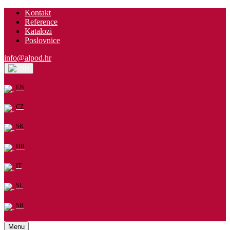
Kontakt
Reference
Katalozi
Poslovnice
info@alpod.hr
HR
EN
CZ
SK
HR
IT
SL
SR
Menu