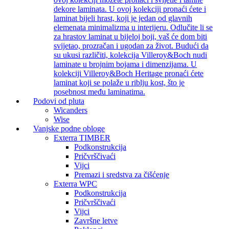
dekore laminata. U ovoj kolekciji pronaći ćete i
laminat bijeli hrast, koji je jedan od glavnih
elemenata minimalizma u interijeru. Odlučite li se
za hrastov laminat u bijeloj boji, vaš će dom biti
svijetao, prozračan i ugodan za život. Budući da
su ukusi različiti, kolekcija Villeroy&Boch nudi
laminate u brojnim bojama i dimenzijama. U
kolekciji Villeroy&Boch Heritage pronaći ćete
laminat koji se polaže u riblju kost, što je
posebnost među laminatima.
Podovi od pluta
Wicanders
Wise
Vanjske podne obloge
Exterra TIMBER
Podkonstrukcija
Pričvrščivaći
Vijci
Premazi i sredstva za čišćenje
Exterra WPC
Podkonstrukcija
Pričvrščivaći
Vijci
Završne letve