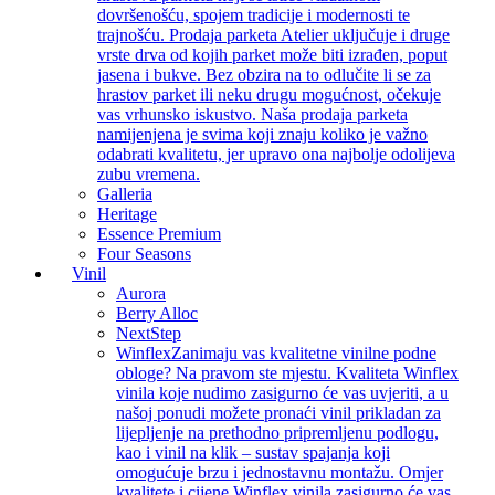
dovršenošću, spojem tradicije i modernosti te
trajnošću. Prodaja parketa Atelier uključuje i druge
vrste drva od kojih parket može biti izrađen, poput
jasena i bukve. Bez obzira na to odlučite li se za
hrastov parket ili neku drugu mogućnost, očekuje
vas vrhunsko iskustvo. Naša prodaja parketa
namijenjena je svima koji znaju koliko je važno
odabrati kvalitetu, jer upravo ona najbolje odolijeva
zubu vremena.
Galleria
Heritage
Essence Premium
Four Seasons
Vinil
Aurora
Berry Alloc
NextStep
Winflex
Zanimaju vas kvalitetne vinilne podne
obloge? Na pravom ste mjestu. Kvaliteta Winflex
vinila koje nudimo zasigurno će vas uvjeriti, a u
našoj ponudi možete pronaći vinil prikladan za
lijepljenje na prethodno pripremljenu podlogu,
kao i vinil na klik – sustav spajanja koji
omogućuje brzu i jednostavnu montažu. Omjer
kvalitete i cijene Winflex vinila zasigurno će vas