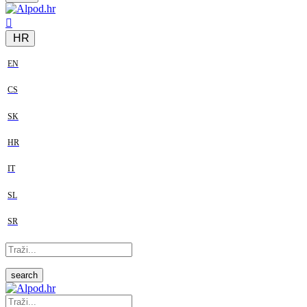
HR
EN
CS
SK
HR
IT
SL
SR
search