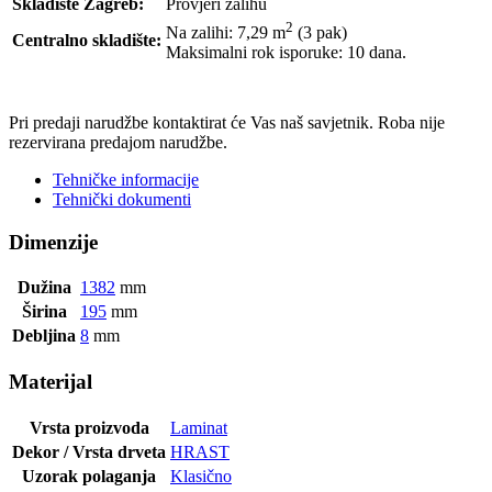
Skladište Zagreb:
Provjeri zalihu
2
Na zalihi: 7,29
m
(3 pak)
Centralno skladište:
Maksimalni rok isporuke: 10 dana.
POŠALJI UPIT
Pri predaji narudžbe kontaktirat će Vas naš savjetnik. Roba nije
rezervirana predajom narudžbe.
Tehničke informacije
Tehnički dokumenti
Dimenzije
Dužina
1382
mm
Širina
195
mm
Debljina
8
mm
Materijal
Vrsta proizvoda
Laminat
Dekor / Vrsta drveta
HRAST
Uzorak polaganja
Klasično