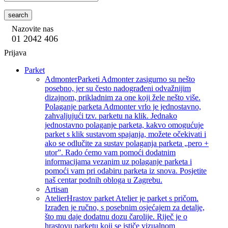
search
Nazovite nas
01 2042 406
Prijava
Parket
Admonter
Parketi Admonter zasigurno su nešto
posebno, jer su često nadograđeni odvažnijim
dizajnom, prikladnim za one koji žele nešto više.
Polaganje parketa Admonter vrlo je jednostavno,
zahvaljujući tzv. parketu na klik. Jednako
jednostavno polaganje parketa, kakvo omogućuje
parket s klik sustavom spajanja, možete očekivati i
ako se odlučite za sustav polaganja parketa „pero +
utor”. Rado ćemo vam pomoći dodatnim
informacijama vezanim uz polaganje parketa i
pomoći vam pri odabiru parketa iz snova. Posjetite
naš centar podnih obloga u Zagrebu.
Artisan
Atelier
Hrastov parket Atelier je parket s pričom.
Izrađen je ručno, s posebnim osjećajem za detalje,
što mu daje dodatnu dozu čarolije. Riječ je o
hrastovu parketu koji se ističe vizualnom