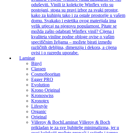
oduševiti. Vinili iz kolekcije Winflex vrlo su
postojani, stoga su pravi izbor za svaki prostor,
kako za kuhinju tako i za ostale prostorije u vašem
domu. Svakako i estetika ovog materijala ima
velik utjecaj na njegovu popularnost. Pitate se
možda zašto odabrati Winflex vinil? Cijena i
kvaliteta vinilne podne obloge ovise o vašim
specifičnim željama – možete birati između
različitih debljina, dimenzija i dekora, a cijena
ovisi i o razredu uporabe.
Laminat
Binyl
Classen
Cosmoflooritan
Egger PRO
Evolution
Krono Original
Kronoswiss
Kronotex
Lifestyle
Organic
Original
Villeroy & Boch
Laminat Villeroy & Boch
prikladan je za sve ljubitelje minimalizma, jer u
ovoj kolekciji možete pronaći i svijetle i tamne