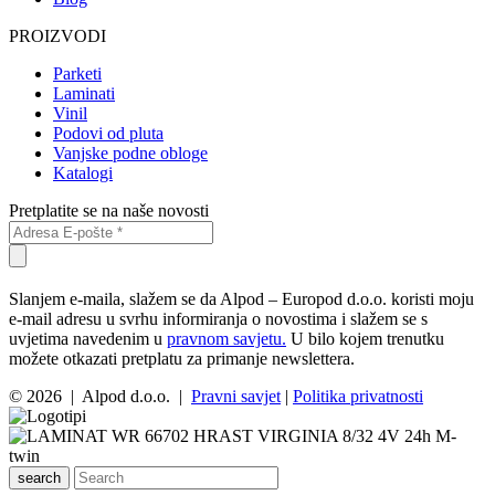
PROIZVODI
Parketi
Laminati
Vinil
Podovi od pluta
Vanjske podne obloge
Katalogi
Pretplatite se na naše novosti
Slanjem e-maila, slažem se da Alpod – Europod d.o.o. koristi moju
e-mail adresu u svrhu informiranja o novostima i slažem se s
uvjetima navedenim u
pravnom savjetu.
U bilo kojem trenutku
možete otkazati pretplatu za primanje newslettera.
© 2026 | Alpod d.o.o. |
Pravni savjet
|
Politika privatnosti
search