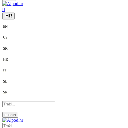
HR
EN
CS
SK
HR
IT
SL
SR
search