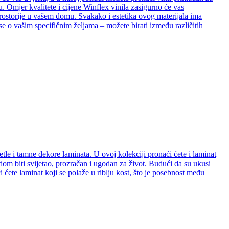
. Omjer kvalitete i cijene Winflex vinila zasigurno će vas
e prostorije u vašem domu. Svakako i estetika ovog materijala ima
se o vašim specifičnim željama – možete birati između različitih
etle i tamne dekore laminata. U ovoj kolekciji pronaći ćete i laminat
e dom biti svijetao, prozračan i ugodan za život. Budući da su ukusi
ćete laminat koji se polaže u riblju kost, što je posebnost među