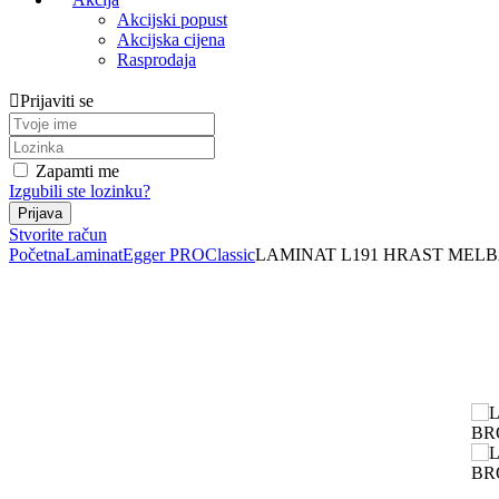
Akcijski popust
Akcijska cijena
Rasprodaja
Prijaviti se
Zapamti me
Izgubili ste lozinku?
Stvorite račun
Početna
Laminat
Egger PRO
Classic
LAMINAT L191 HRAST MELBA 