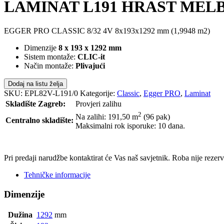
LAMINAT L191 HRAST MELBA
EGGER PRO CLASSIC 8/32 4V 8x193x1292 mm (1,9948 m2)
Dimenzije
8 x 193 x 1292 mm
Sistem montaže:
CLIC-it
Način montaže:
Plivajući
Dodaj na listu želja
SKU:
EPL82V-L191/0
Kategorije:
Classic
,
Egger PRO
,
Laminat
Skladište Zagreb:
Provjeri zalihu
2
Na zalihi: 191,50
m
(96 pak)
Centralno skladište:
Maksimalni rok isporuke: 10 dana.
POŠALJI UPIT
Pri predaji narudžbe kontaktirat će Vas naš savjetnik. Roba nije reze
Tehničke informacije
Dimenzije
Dužina
1292
mm