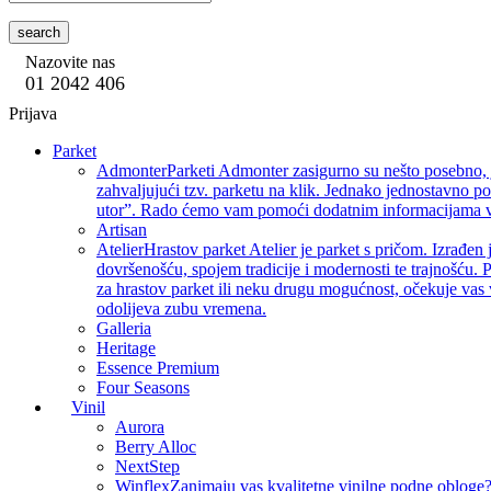
search
Nazovite nas
01 2042 406
Prijava
Parket
Admonter
Parketi Admonter zasigurno su nešto posebno, j
zahvaljujući tzv. parketu na klik. Jednako jednostavno p
utor”. Rado ćemo vam pomoći dodatnim informacijama vez
Artisan
Atelier
Hrastov parket Atelier je parket s pričom. Izrađen 
dovršenošću, spojem tradicije i modernosti te trajnošću. P
za hrastov parket ili neku drugu mogućnost, očekuje vas 
odolijeva zubu vremena.
Galleria
Heritage
Essence Premium
Four Seasons
Vinil
Aurora
Berry Alloc
NextStep
Winflex
Zanimaju vas kvalitetne vinilne podne obloge? 