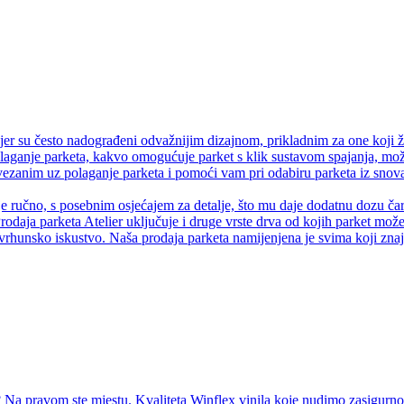
er su često nadograđeni odvažnijim dizajnom, prikladnim za one koji ž
olaganje parketa, kakvo omogućuje parket s klik sustavom spajanja, može
anim uz polaganje parketa i pomoći vam pri odabiru parketa iz snova.
je ručno, s posebnim osjećajem za detalje, što mu daje dodatnu dozu čaro
rodaja parketa Atelier uključuje i druge vrste drva od kojih parket može 
vrhunsko iskustvo. Naša prodaja parketa namijenjena je svima koji znaju
Na pravom ste mjestu. Kvaliteta Winflex vinila koje nudimo zasigurno ć