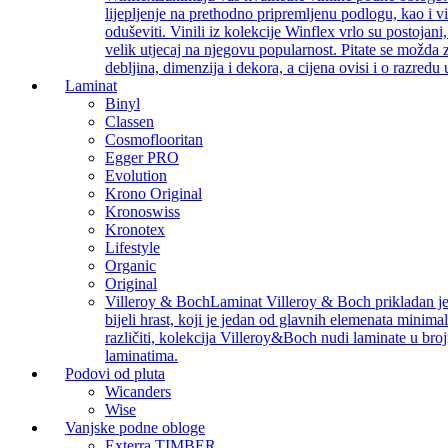
lijepljenje na prethodno pripremljenu podlogu, kao i v
oduševiti. Vinili iz kolekcije Winflex vrlo su postojan
velik utjecaj na njegovu popularnost. Pitate se možda z
debljina, dimenzija i dekora, a cijena ovisi i o razredu
Laminat
Binyl
Classen
Cosmoflooritan
Egger PRO
Evolution
Krono Original
Kronoswiss
Kronotex
Lifestyle
Organic
Original
Villeroy & Boch
Laminat Villeroy & Boch prikladan je z
bijeli hrast, koji je jedan od glavnih elemenata minimal
različiti, kolekcija Villeroy&Boch nudi laminate u bro
laminatima.
Podovi od pluta
Wicanders
Wise
Vanjske podne obloge
Exterra TIMBER