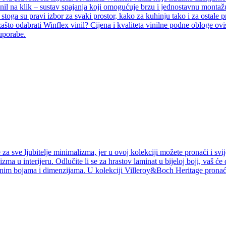
inil na klik – sustav spajanja koji omogućuje brzu i jednostavnu montažu
i, stoga su pravi izbor za svaki prostor, kako za kuhinju tako i za ostal
ašto odabrati Winflex vinil? Cijena i kvaliteta vinilne podne obloge ovi
 uporabe.
a sve ljubitelje minimalizma, jer u ovoj kolekciji možete pronaći i svij
izma u interijeru. Odlučite li se za hrastov laminat u bijeloj boji, vaš ć
jnim bojama i dimenzijama. U kolekciji Villeroy&Boch Heritage pronaći 