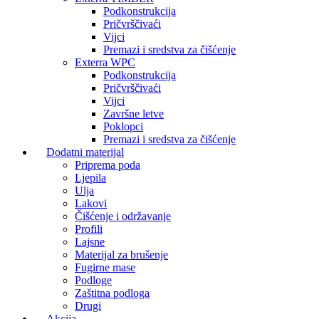
Podkonstrukcija
Pričvrščivaći
Vijci
Premazi i sredstva za čišćenje
Exterra WPC
Podkonstrukcija
Pričvrščivaći
Vijci
Završne letve
Poklopci
Premazi i sredstva za čišćenje
Dodatni materijal
Priprema poda
Ljepila
Ulja
Lakovi
Čišćenje i održavanje
Profili
Lajsne
Materijal za brušenje
Fugirne mase
Podloge
Zaštitna podloga
Drugi
Akcija