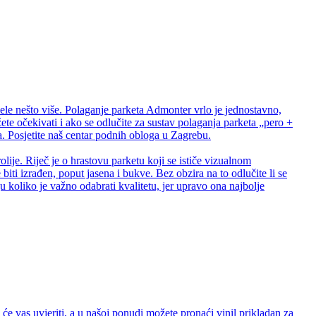
ele nešto više. Polaganje parketa Admonter vrlo je jednostavno,
te očekivati i ako se odlučite za sustav polaganja parketa „pero +
 Posjetite naš centar podnih obloga u Zagrebu.
lije. Riječ je o hrastovu parketu koji se ističe vizualnom
biti izrađen, poput jasena i bukve. Bez obzira na to odlučite li se
 koliko je važno odabrati kvalitetu, jer upravo ona najbolje
e vas uvjeriti, a u našoj ponudi možete pronaći vinil prikladan za