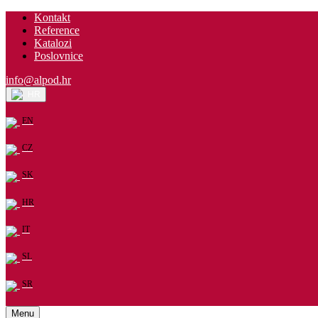
Kontakt
Reference
Katalozi
Poslovnice
info@alpod.hr
HR
EN
CZ
SK
HR
IT
SL
SR
Menu