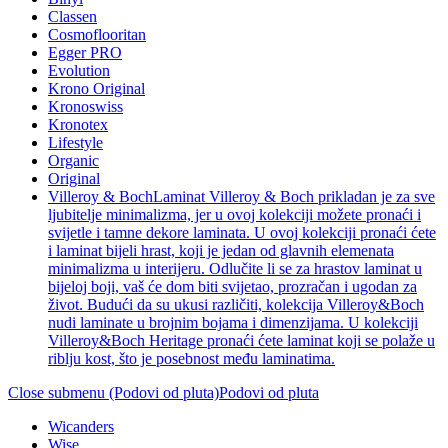
Classen
Cosmoflooritan
Egger PRO
Evolution
Krono Original
Kronoswiss
Kronotex
Lifestyle
Organic
Original
Villeroy & Boch
Laminat Villeroy & Boch prikladan je za sve
ljubitelje minimalizma, jer u ovoj kolekciji možete pronaći i
svijetle i tamne dekore laminata. U ovoj kolekciji pronaći ćete
i laminat bijeli hrast, koji je jedan od glavnih elemenata
minimalizma u interijeru. Odlučite li se za hrastov laminat u
bijeloj boji, vaš će dom biti svijetao, prozračan i ugodan za
život. Budući da su ukusi različiti, kolekcija Villeroy&Boch
nudi laminate u brojnim bojama i dimenzijama. U kolekciji
Villeroy&Boch Heritage pronaći ćete laminat koji se polaže u
riblju kost, što je posebnost među laminatima.
Close submenu (Podovi od pluta)
Podovi od pluta
Wicanders
Wise