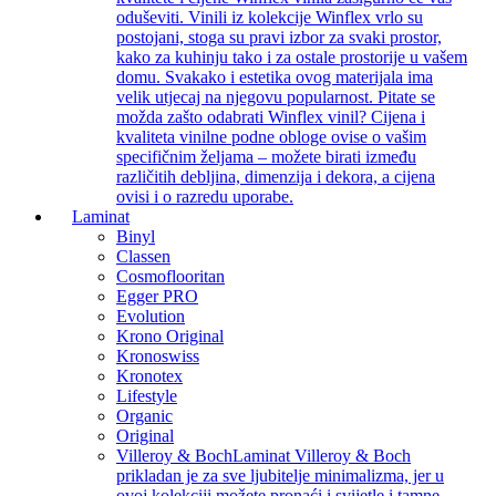
oduševiti. Vinili iz kolekcije Winflex vrlo su
postojani, stoga su pravi izbor za svaki prostor,
kako za kuhinju tako i za ostale prostorije u vašem
domu. Svakako i estetika ovog materijala ima
velik utjecaj na njegovu popularnost. Pitate se
možda zašto odabrati Winflex vinil? Cijena i
kvaliteta vinilne podne obloge ovise o vašim
specifičnim željama – možete birati između
različitih debljina, dimenzija i dekora, a cijena
ovisi i o razredu uporabe.
Laminat
Binyl
Classen
Cosmoflooritan
Egger PRO
Evolution
Krono Original
Kronoswiss
Kronotex
Lifestyle
Organic
Original
Villeroy & Boch
Laminat Villeroy & Boch
prikladan je za sve ljubitelje minimalizma, jer u
ovoj kolekciji možete pronaći i svijetle i tamne