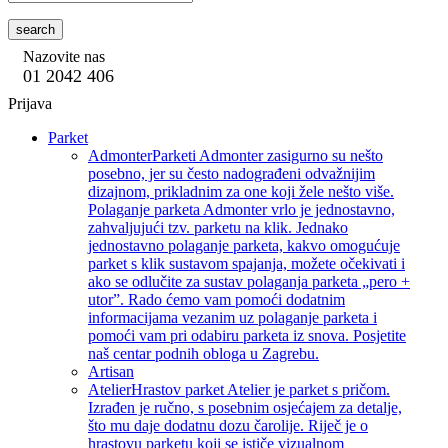
search
Nazovite nas
01 2042 406
Prijava
Parket
Admonter
Parketi Admonter zasigurno su nešto
posebno, jer su često nadograđeni odvažnijim
dizajnom, prikladnim za one koji žele nešto više.
Polaganje parketa Admonter vrlo je jednostavno,
zahvaljujući tzv. parketu na klik. Jednako
jednostavno polaganje parketa, kakvo omogućuje
parket s klik sustavom spajanja, možete očekivati i
ako se odlučite za sustav polaganja parketa „pero +
utor”. Rado ćemo vam pomoći dodatnim
informacijama vezanim uz polaganje parketa i
pomoći vam pri odabiru parketa iz snova. Posjetite
naš centar podnih obloga u Zagrebu.
Artisan
Atelier
Hrastov parket Atelier je parket s pričom.
Izrađen je ručno, s posebnim osjećajem za detalje,
što mu daje dodatnu dozu čarolije. Riječ je o
hrastovu parketu koji se ističe vizualnom