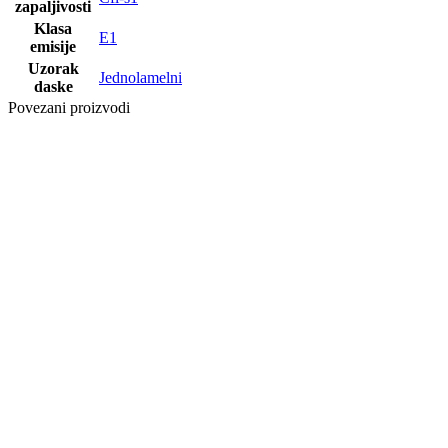
zapaljivosti
Klasa
E1
emisije
Uzorak
Jednolamelni
daske
Povezani proizvodi
Posljednji paketi
LAMINAT
SWP
NOBLESSE
8/32 ORAH
AMERICAN
2300 WG
Posljednji paketi