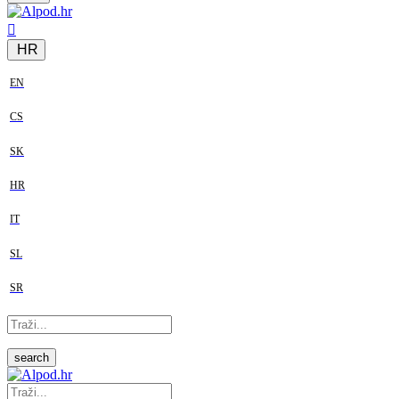
HR
EN
CS
SK
HR
IT
SL
SR
search