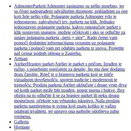
Admonter
Parketi Admonter zasigurno su nešto posebno, jer
su često nadograđeni odvažnijim dizajnom, prikladnim za one
koji žele nešto više. Polaganje parketa Admonter vrlo je
jednostavno, zahvaljujući tzv. parketu na klik. Jednako
jednostavno polaganje parketa, kakvo omogućuje parket s
klik sustavom spajanja, možete očekivati i ako se odlučite za
sustav polaganja parketa „pero + utor”. Rado ćemo vam
pomoći dodatnim informacijama vezanim uz polaganje
parketa i pomoći vam pri odabiru parketa iz snova. Posjetite
naš centar podnih obloga u Zagrebu.
Artisan
Atelier
Hrastov parket Atelier je parket s pričom. Izrađen je
ručno, s posebnim osjećajem za detalje, što mu daje dodatnu
dozu čarolije. Riječ je o hrastovu parketu koji se ističe
vizualnom dovršenošću, spojem tradicije i modernosti te
trajnošću. Prodaja parketa Atelier uključuje i druge vrste drva
od kojih parket može biti izrađen, poput jasena i bukve. Bez
obzira na to odlučite li se za hrastov parket ili neku drugu
mogućnost, očekuje vas vrhunsko iskustvo. Naša prodaja
parketa namijenjena je svima koji znaju koliko je važno
odabrati kvalitetu, jer upravo ona najbolje odolijeva zubu
vremena.
Galleria
Heritage