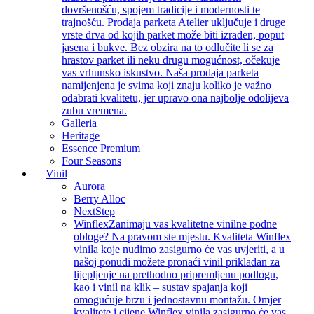
dovršenošću, spojem tradicije i modernosti te
trajnošću. Prodaja parketa Atelier uključuje i druge
vrste drva od kojih parket može biti izrađen, poput
jasena i bukve. Bez obzira na to odlučite li se za
hrastov parket ili neku drugu mogućnost, očekuje
vas vrhunsko iskustvo. Naša prodaja parketa
namijenjena je svima koji znaju koliko je važno
odabrati kvalitetu, jer upravo ona najbolje odolijeva
zubu vremena.
Galleria
Heritage
Essence Premium
Four Seasons
Vinil
Aurora
Berry Alloc
NextStep
Winflex
Zanimaju vas kvalitetne vinilne podne
obloge? Na pravom ste mjestu. Kvaliteta Winflex
vinila koje nudimo zasigurno će vas uvjeriti, a u
našoj ponudi možete pronaći vinil prikladan za
lijepljenje na prethodno pripremljenu podlogu,
kao i vinil na klik – sustav spajanja koji
omogućuje brzu i jednostavnu montažu. Omjer
kvalitete i cijene Winflex vinila zasigurno će vas