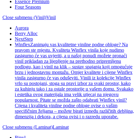
Essence Premium
Four Seasons
Close submenu (Vinil)
Vinil
Aurora
Berry Alloc
NextStep
Winflex
Zanimaju vas kvalitetne vinilne podne obloge? Na
pravom ste mjestu. Kvaliteta Winflex vinila koje nudimo
zasigurno će vas uvjeriti, a u našoj ponudi možete pronaći
vinil prikladan za lijepljenje na prethodno pripremljenu
podlogu, kao i vinil na klik – sustav spajanja koji omogućuje
brzu i jednostavnu montažu. Omjer kvalitete i cijene Winflex
vinila zasigurno će vas oduševiti. Vinili iz kolekcije Winflex
vrlo su postojani, stoga su pravi izbor za svaki prostor, kako
za kuhinju tako i za ostale prostorije u vašem domu. Svakako
i estetika ovog materijala ima velik utjecaj na njegovu
popularnost. Pitate se možda zašto odabrati Winflex vinil?
Cijena i kvaliteta vinilne podne obloge ovise o vašim
specifičnim željama – možete birati između različitih debljina,
dimenzija i dekora, a cijena ovisi i o razredu uporabe.
Close submenu (Laminat)
Laminat
Binyl