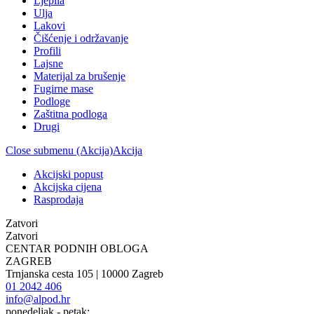
Ljepila
Ulja
Lakovi
Čišćenje i održavanje
Profili
Lajsne
Materijal za brušenje
Fugirne mase
Podloge
Zaštitna podloga
Drugi
Close submenu (Akcija)
Akcija
Akcijski popust
Akcijska cijena
Rasprodaja
Zatvori
Zatvori
CENTAR PODNIH OBLOGA
ZAGREB
Trnjanska cesta 105 | 10000 Zagreb
01 2042 406
info@alpod.hr
ponedeljak - petak: