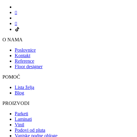
O NAMA
Poslovnice
Kontakt
Reference
Floor designer
POMOĆ
Lista želja
Blog
PROIZVODI
Parketi
Laminati
Vinil
Podovi od pluta
Vanjske podne obloge