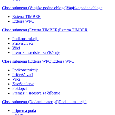
Close submenu (Vanjske podne obloge)
Vanjske podne obloge
Exterra TIMBER
Exterra WPC
Close submenu (Exterra TIMBER)
Exterra TIMBER
Podkonstrukcija
Pričvrščivaći
Vijci
Premazi i sredstva za čišćenje
Close submenu (Exterra WPC)
Exterra WPC
Podkonstrukcija
Pričvrščivaći
Vijci
Završne letve
Poklopci
Premazi i sredstva za čišćenje
Close submenu (Dodatni materijal)
Dodatni materijal
Priprema poda