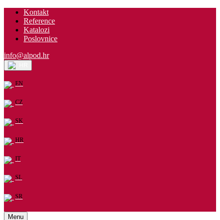
Kontakt
Reference
Katalozi
Poslovnice
info@alpod.hr
HR
EN
CZ
SK
HR
IT
SL
SR
Menu