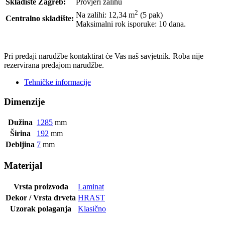
Skladište Zagreb:
Provjeri zalihu
2
Na zalihi: 12,34
m
(5 pak)
Centralno skladište:
Maksimalni rok isporuke: 10 dana.
POŠALJI UPIT
Pri predaji narudžbe kontaktirat će Vas naš savjetnik. Roba nije
rezervirana predajom narudžbe.
Tehničke informacije
Dimenzije
Dužina
1285
mm
Širina
192
mm
Debljina
7
mm
Materijal
Vrsta proizvoda
Laminat
Dekor / Vrsta drveta
HRAST
Uzorak polaganja
Klasično