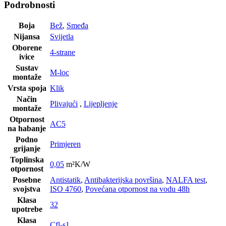
Podrobnosti
Boja
Bež
,
Smeđa
Nijansa
Svijetla
Oborene
4-strane
ivice
Sustav
M-loc
montaže
Vrsta spoja
Klik
Način
Plivajući
,
Lijepljenje
montaže
Otpornost
AC5
na habanje
Podno
Primjeren
grijanje
Toplinska
0,05
m²K/W
otpornost
Posebne
Antistatik
,
Antibakterijska površina
,
NALFA test
,
svojstva
ISO 4760
,
Povećana otpornost na vodu 48h
Klasa
32
upotrebe
Klasa
Cfl-s1