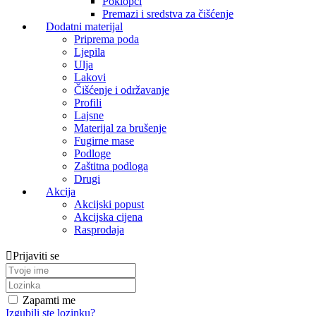
Poklopci
Premazi i sredstva za čišćenje
Dodatni materijal
Priprema poda
Ljepila
Ulja
Lakovi
Čišćenje i održavanje
Profili
Lajsne
Materijal za brušenje
Fugirne mase
Podloge
Zaštitna podloga
Drugi
Akcija
Akcijski popust
Akcijska cijena
Rasprodaja
Prijaviti se
Zapamti me
Izgubili ste lozinku?