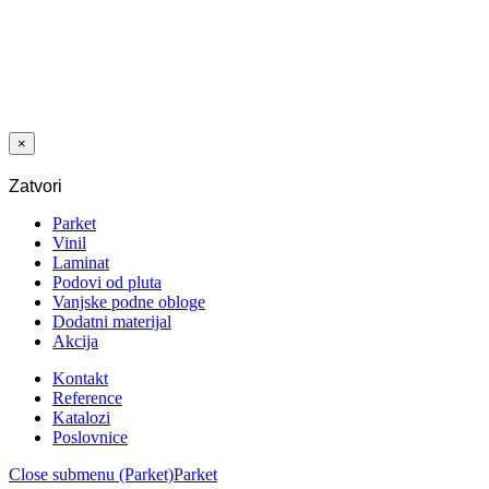
LAMINAT
3032 HRAST
VERBIER
12/33 A-S 4V
5G
×
Zatvori
Parket
Vinil
Laminat
Podovi od pluta
Vanjske podne obloge
Dodatni materijal
Akcija
Kontakt
Reference
Katalozi
Poslovnice
Close submenu (Parket)
Parket