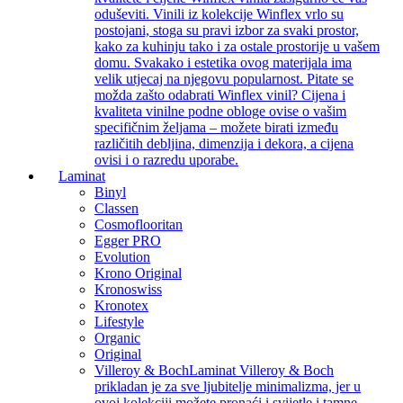
oduševiti. Vinili iz kolekcije Winflex vrlo su
postojani, stoga su pravi izbor za svaki prostor,
kako za kuhinju tako i za ostale prostorije u vašem
domu. Svakako i estetika ovog materijala ima
velik utjecaj na njegovu popularnost. Pitate se
možda zašto odabrati Winflex vinil? Cijena i
kvaliteta vinilne podne obloge ovise o vašim
specifičnim željama – možete birati između
različitih debljina, dimenzija i dekora, a cijena
ovisi i o razredu uporabe.
Laminat
Binyl
Classen
Cosmoflooritan
Egger PRO
Evolution
Krono Original
Kronoswiss
Kronotex
Lifestyle
Organic
Original
Villeroy & Boch
Laminat Villeroy & Boch
prikladan je za sve ljubitelje minimalizma, jer u
ovoj kolekciji možete pronaći i svijetle i tamne