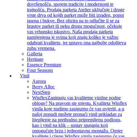
dovršenošću, spojem tradicije i modernosti te
trajnošću. Prodaja parketa Atelier uključuje i druge
vrste drva od kojih parket može biti izrađen, poput
jasena i bukve. Bez obzira na to odlučite li se za
hrastov parket ili neku drugu mogućnost, očekuje
vas vrhunsko iskustvo. Naša prodaja parketa
namijenjena je svima koji znaju koliko je važno
odabrati kvalitetu, jer upravo ona najbolje odolijeva
zubu vremena.
Galleria
Heritage
Essence Premium
Four Seasons
Vinil
Aurora
Berry Alloc
NextStep
Winflex
Zanimaju vas kvalitetne vinilne podne
obloge? Na pravom ste mjestu. Kvaliteta Winflex
vinila koje nudimo zasigurno će vas uvjeriti, a u
našoj ponudi možete pronaći vinil prikladan za
lijepljenje na prethodno pripremljenu podlogu,
kao i vinil na klik – sustav spajanja koji
omogućuje brzu i jednostavnu montažu. Omjer
kvalitete i cijene Winflex vinila zasigurno će vas