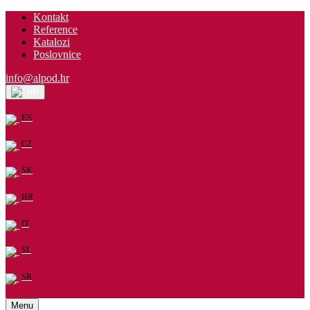
Kontakt
Reference
Katalozi
Poslovnice
info@alpod.hr
HR
EN
CZ
SK
HR
IT
SL
SR
Menu