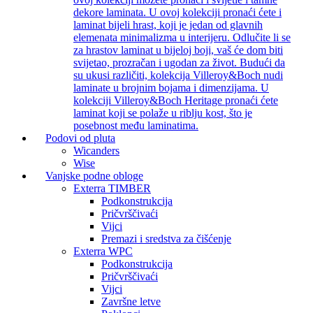
dekore laminata. U ovoj kolekciji pronaći ćete i
laminat bijeli hrast, koji je jedan od glavnih
elemenata minimalizma u interijeru. Odlučite li se
za hrastov laminat u bijeloj boji, vaš će dom biti
svijetao, prozračan i ugodan za život. Budući da
su ukusi različiti, kolekcija Villeroy&Boch nudi
laminate u brojnim bojama i dimenzijama. U
kolekciji Villeroy&Boch Heritage pronaći ćete
laminat koji se polaže u riblju kost, što je
posebnost među laminatima.
Podovi od pluta
Wicanders
Wise
Vanjske podne obloge
Exterra TIMBER
Podkonstrukcija
Pričvrščivaći
Vijci
Premazi i sredstva za čišćenje
Exterra WPC
Podkonstrukcija
Pričvrščivaći
Vijci
Završne letve