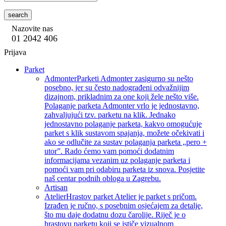
search
Nazovite nas
01 2042 406
Prijava
Parket
Admonter
Parketi Admonter zasigurno su nešto
posebno, jer su često nadograđeni odvažnijim
dizajnom, prikladnim za one koji žele nešto više.
Polaganje parketa Admonter vrlo je jednostavno,
zahvaljujući tzv. parketu na klik. Jednako
jednostavno polaganje parketa, kakvo omogućuje
parket s klik sustavom spajanja, možete očekivati i
ako se odlučite za sustav polaganja parketa „pero +
utor”. Rado ćemo vam pomoći dodatnim
informacijama vezanim uz polaganje parketa i
pomoći vam pri odabiru parketa iz snova. Posjetite
naš centar podnih obloga u Zagrebu.
Artisan
Atelier
Hrastov parket Atelier je parket s pričom.
Izrađen je ručno, s posebnim osjećajem za detalje,
što mu daje dodatnu dozu čarolije. Riječ je o
hrastovu parketu koji se ističe vizualnom