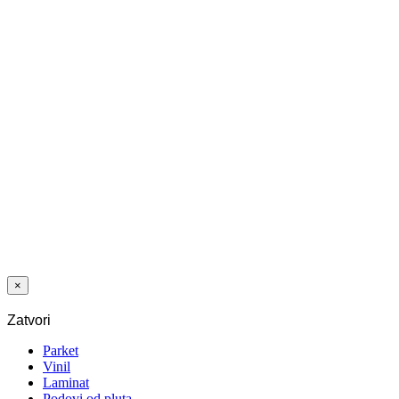
PROF ZAV
DUO-GRIP
DVODELNI 90
BUKVA
Posljednji paketi
PROF NIV
DUO-GRIP
DVODELNI
270 BUKVA
×
Zatvori
Parket
Vinil
Laminat
Podovi od pluta