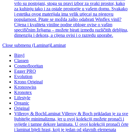
vrlo su postojani, stoga su pravi izbor za svaki prostor, kako
za kuhinju tako i za ostale prostorije u vašem domu. Svakako
i estetika ovog materijala ima velik utjecaj na njegovu
popularnost. Pitate se možda zašto odabrati Winflex vinil?
Cijena i kvaliteta vinilne podne obloge ovise o vašim
specifičnim željama – možete birati između različitih debljina,
dimenzija i dekora, a cijena ovisi i o razredu uporabe.
Close submenu (Laminat)
Laminat
Binyl
Classen
Cosmoflooritan
Egger PRO
Evolution
Krono Original
Kronoswiss
Kronotex
Lifestyle
Organic
Original
Villeroy & Boch
Laminat Villeroy & Boch prikladan je za sve
ljubitelje minimalizma, jer u ovoj kolekciji možete pronaći i
svijetle i tamne dekore laminata. U ovoj kolekciji pronaći ćete
i laminat bijeli hrast, koji je jedan od glavnih elemenata