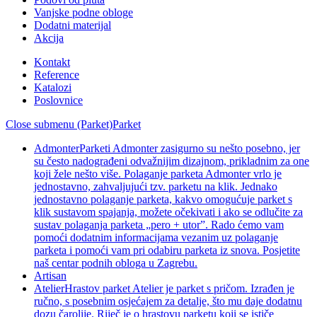
Vanjske podne obloge
Dodatni materijal
Akcija
Kontakt
Reference
Katalozi
Poslovnice
Close submenu (Parket)
Parket
Admonter
Parketi Admonter zasigurno su nešto posebno, jer
su često nadograđeni odvažnijim dizajnom, prikladnim za one
koji žele nešto više. Polaganje parketa Admonter vrlo je
jednostavno, zahvaljujući tzv. parketu na klik. Jednako
jednostavno polaganje parketa, kakvo omogućuje parket s
klik sustavom spajanja, možete očekivati i ako se odlučite za
sustav polaganja parketa „pero + utor”. Rado ćemo vam
pomoći dodatnim informacijama vezanim uz polaganje
parketa i pomoći vam pri odabiru parketa iz snova. Posjetite
naš centar podnih obloga u Zagrebu.
Artisan
Atelier
Hrastov parket Atelier je parket s pričom. Izrađen je
ručno, s posebnim osjećajem za detalje, što mu daje dodatnu
dozu čarolije. Riječ je o hrastovu parketu koji se ističe