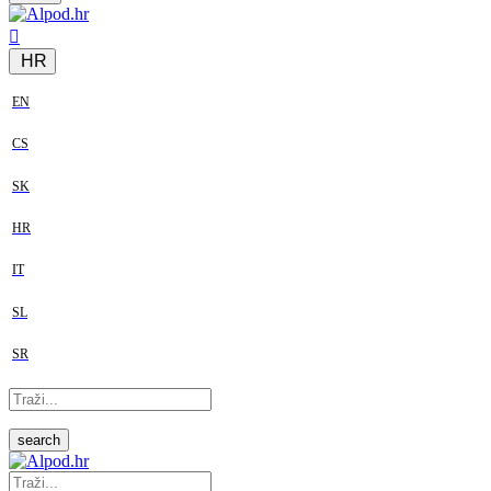
HR
EN
CS
SK
HR
IT
SL
SR
search