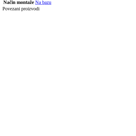
Način montaže
Na bazu
Povezani proizvodi
PROF PRE
MESING 270
399/T
Posljednji paketi
PROF NIV
DUO-GRIP
DVODELNI
270 JAVOR
Posljednji paketi