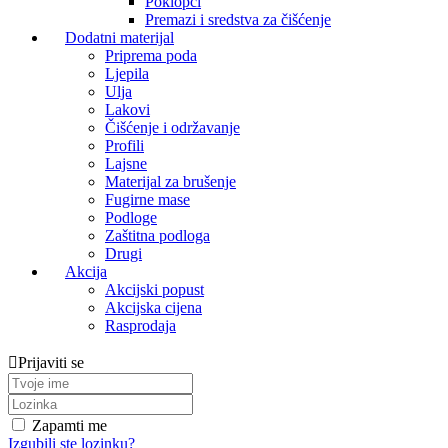
Poklopci
Premazi i sredstva za čišćenje
Dodatni materijal
Priprema poda
Ljepila
Ulja
Lakovi
Čišćenje i održavanje
Profili
Lajsne
Materijal za brušenje
Fugirne mase
Podloge
Zaštitna podloga
Drugi
Akcija
Akcijski popust
Akcijska cijena
Rasprodaja
Prijaviti se
Zapamti me
Izgubili ste lozinku?