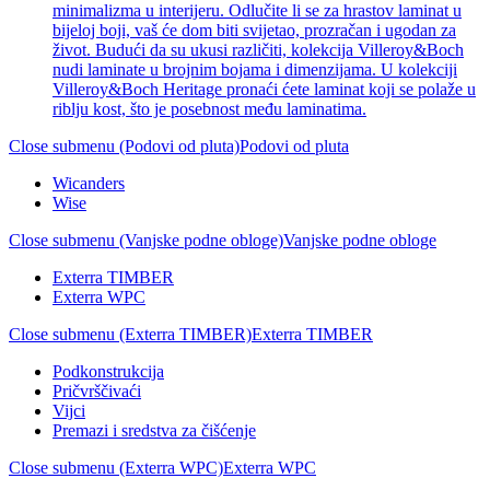
minimalizma u interijeru. Odlučite li se za hrastov laminat u
bijeloj boji, vaš će dom biti svijetao, prozračan i ugodan za
život. Budući da su ukusi različiti, kolekcija Villeroy&Boch
nudi laminate u brojnim bojama i dimenzijama. U kolekciji
Villeroy&Boch Heritage pronaći ćete laminat koji se polaže u
riblju kost, što je posebnost među laminatima.
Close submenu (Podovi od pluta)
Podovi od pluta
Wicanders
Wise
Close submenu (Vanjske podne obloge)
Vanjske podne obloge
Exterra TIMBER
Exterra WPC
Close submenu (Exterra TIMBER)
Exterra TIMBER
Podkonstrukcija
Pričvrščivaći
Vijci
Premazi i sredstva za čišćenje
Close submenu (Exterra WPC)
Exterra WPC