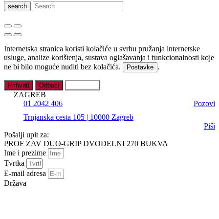
search
Internetska stranica koristi kolačiće u svrhu pružanja internetske
usluge, analize korištenja, sustava oglašavanja i funkcionalnosti koje
ne bi bilo moguće nuditi bez kolačića.
.
Postavke
Prihvati
Odbaci
Postavke
ZAGREB
01 2042 406
Pozovi
Trnjanska cesta 105 | 10000 Zagreb
Piši
Pošalji upit za:
PROF ZAV DUO-GRIP DVODELNI 270 BUKVA
Ime i prezime
Tvrtka
E-mail adresa
Država