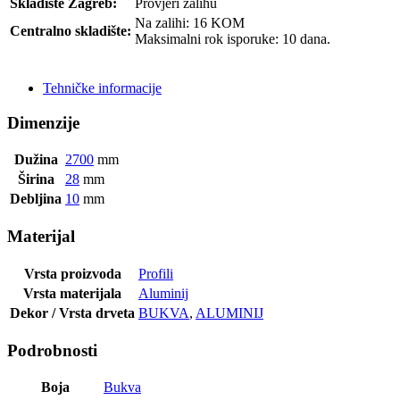
Skladište Zagreb:
Provjeri zalihu
Na zalihi: 16 KOM
Centralno skladište:
Maksimalni rok isporuke: 10 dana.
POŠALJI UPIT
Tehničke informacije
Dimenzije
Dužina
2700
mm
Širina
28
mm
Debljina
10
mm
Materijal
Vrsta proizvoda
Profili
Vrsta materijala
Aluminij
Dekor / Vrsta drveta
BUKVA
,
ALUMINIJ
Podrobnosti
Boja
Bukva