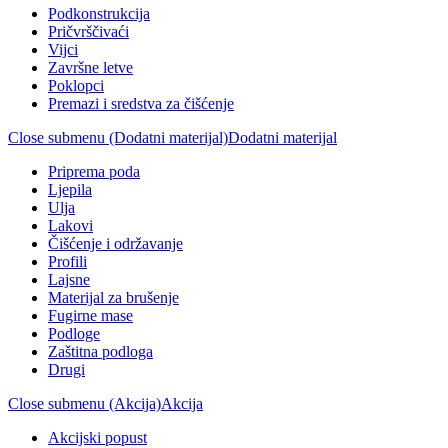
Podkonstrukcija
Pričvrščivaći
Vijci
Završne letve
Poklopci
Premazi i sredstva za čišćenje
Close submenu (Dodatni materijal)
Dodatni materijal
Priprema poda
Ljepila
Ulja
Lakovi
Čišćenje i održavanje
Profili
Lajsne
Materijal za brušenje
Fugirne mase
Podloge
Zaštitna podloga
Drugi
Close submenu (Akcija)
Akcija
Akcijski popust