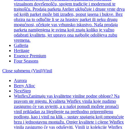
vizualnom dovršenošću, spojem tradicije i modernosti te
trajnošću. Prodaja parketa Atelier uključuje i druge vrste drva
od kojih parket može biti izrađen, poput jasena i bukve. Bez
obzira na to odlučite li se za hrastov parket ili neku drugu
mogućnost, očekuje vas vrhunsko iskustvo. Naša prodaja
parketa namijenjena je svima koji znaju koliko je važno
odabrati kvalitetu, jer upravo ona najbolje odolijeva zubu
vremena.
Galleria
Heritage
Essence Premium
Four Seasons
Close submenu (Vinil)
Vinil
Aurora
Berry Alloc
NextStep
Winflex
Zanimaju vas kvalitetne vinilne podne obloge? Na
pravom ste mjestu. Kvaliteta Winflex vinila koje nudimo
zasigurno će vas uvjeriti, a u našoj ponudi možete pronaći
vinil prikladan za lijepljenje na prethodno pripremljenu
podlogu, kao i vinil na klik – sustav spajanja koji omogućuje
brzu i jednostavnu montažu. Omjer kvalitete i cijene Winflex
vinila zasigurno će vas oduševiti. Vinili iz kolekcije Winflex