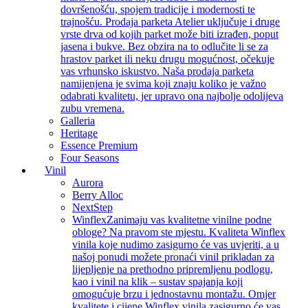
dovršenošću, spojem tradicije i modernosti te
trajnošću. Prodaja parketa Atelier uključuje i druge
vrste drva od kojih parket može biti izrađen, poput
jasena i bukve. Bez obzira na to odlučite li se za
hrastov parket ili neku drugu mogućnost, očekuje
vas vrhunsko iskustvo. Naša prodaja parketa
namijenjena je svima koji znaju koliko je važno
odabrati kvalitetu, jer upravo ona najbolje odolijeva
zubu vremena.
Galleria
Heritage
Essence Premium
Four Seasons
Vinil
Aurora
Berry Alloc
NextStep
Winflex
Zanimaju vas kvalitetne vinilne podne
obloge? Na pravom ste mjestu. Kvaliteta Winflex
vinila koje nudimo zasigurno će vas uvjeriti, a u
našoj ponudi možete pronaći vinil prikladan za
lijepljenje na prethodno pripremljenu podlogu,
kao i vinil na klik – sustav spajanja koji
omogućuje brzu i jednostavnu montažu. Omjer
kvalitete i cijene Winflex vinila zasigurno će vas