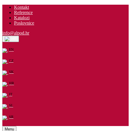
Kontakt
Reference
Katalozi
Poslovnice
info@alpod.hr
HR
EN
CZ
SK
HR
IT
SL
SR
Menu