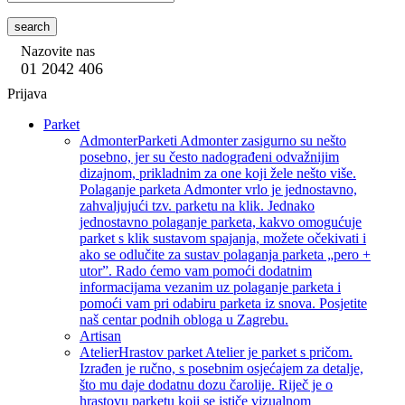
search
Nazovite nas
01 2042 406
Prijava
Parket
Admonter
Parketi Admonter zasigurno su nešto
posebno, jer su često nadograđeni odvažnijim
dizajnom, prikladnim za one koji žele nešto više.
Polaganje parketa Admonter vrlo je jednostavno,
zahvaljujući tzv. parketu na klik. Jednako
jednostavno polaganje parketa, kakvo omogućuje
parket s klik sustavom spajanja, možete očekivati i
ako se odlučite za sustav polaganja parketa „pero +
utor”. Rado ćemo vam pomoći dodatnim
informacijama vezanim uz polaganje parketa i
pomoći vam pri odabiru parketa iz snova. Posjetite
naš centar podnih obloga u Zagrebu.
Artisan
Atelier
Hrastov parket Atelier je parket s pričom.
Izrađen je ručno, s posebnim osjećajem za detalje,
što mu daje dodatnu dozu čarolije. Riječ je o
hrastovu parketu koji se ističe vizualnom