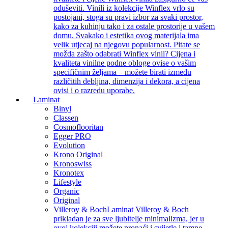
oduševiti. Vinili iz kolekcije Winflex vrlo su
postojani, stoga su pravi izbor za svaki prostor,
kako za kuhinju tako i za ostale prostorije u vašem
domu. Svakako i estetika ovog materijala ima
velik utjecaj na njegovu popularnost. Pitate se
možda zašto odabrati Winflex vinil? Cijena i
kvaliteta vinilne podne obloge ovise o vašim
specifičnim željama – možete birati između
različitih debljina, dimenzija i dekora, a cijena
ovisi i o razredu uporabe.
Laminat
Binyl
Classen
Cosmoflooritan
Egger PRO
Evolution
Krono Original
Kronoswiss
Kronotex
Lifestyle
Organic
Original
Villeroy & Boch
Laminat Villeroy & Boch
prikladan je za sve ljubitelje minimalizma, jer u
ovoj kolekciji možete pronaći i svijetle i tamne