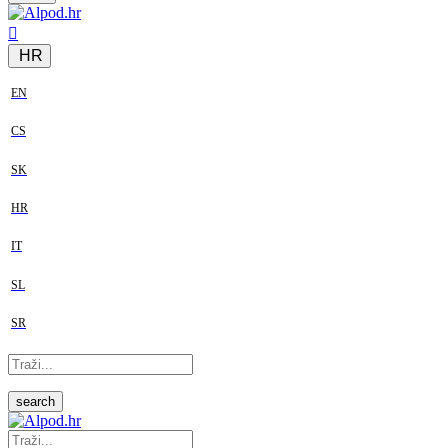
HR
EN
CS
SK
HR
IT
SL
SR
search