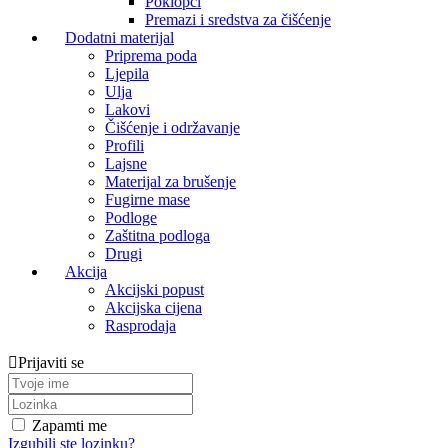
Poklopci
Premazi i sredstva za čišćenje
Dodatni materijal
Priprema poda
Ljepila
Ulja
Lakovi
Čišćenje i održavanje
Profili
Lajsne
Materijal za brušenje
Fugirne mase
Podloge
Zaštitna podloga
Drugi
Akcija
Akcijski popust
Akcijska cijena
Rasprodaja
Prijaviti se
Zapamti me
Izgubili ste lozinku?