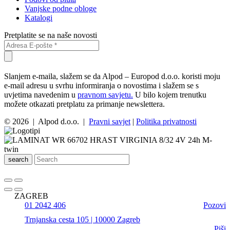
Vanjske podne obloge
Katalogi
Pretplatite se na naše novosti
Slanjem e-maila, slažem se da Alpod – Europod d.o.o. koristi moju
e-mail adresu u svrhu informiranja o novostima i slažem se s
uvjetima navedenim u
pravnom savjetu.
U bilo kojem trenutku
možete otkazati pretplatu za primanje newslettera.
© 2026 | Alpod d.o.o. |
Pravni savjet
|
Politika privatnosti
search
ZAGREB
01 2042 406
Pozovi
Trnjanska cesta 105 | 10000 Zagreb
Piši