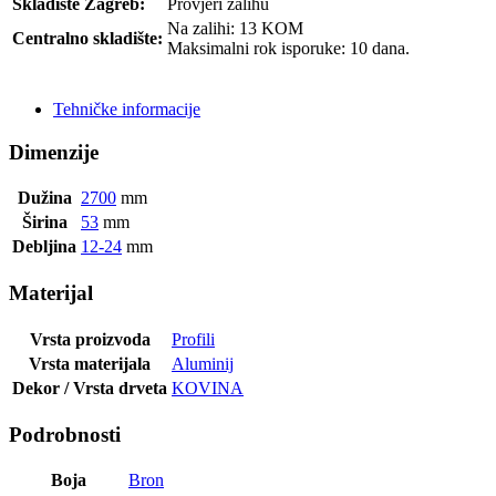
Skladište Zagreb:
Provjeri zalihu
Na zalihi: 13 KOM
Centralno skladište:
Maksimalni rok isporuke: 10 dana.
POŠALJI UPIT
Tehničke informacije
Dimenzije
Dužina
2700
mm
Širina
53
mm
Debljina
12-24
mm
Materijal
Vrsta proizvoda
Profili
Vrsta materijala
Aluminij
Dekor / Vrsta drveta
KOVINA
Podrobnosti
Boja
Bron