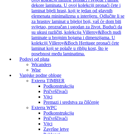
dekore laminata. U ovoj kolekciji pronaći ćete i
laminat bijeli hrast, koji je jedan od glavnih
elemenata minimalizma u interijeru. Odlučite li se
za hrastov laminat u bijeloj boji, vaš će dom biti
svijetao, prozračan i ugodan za život. Budući da
su ukusi različiti, kolekcija Villeroy&Boch nudi
laminate u brojnim bojama i dimenzijama. U
kolekciji Villeroy&Boch Heritage pronaći ćete
laminat koji se polaže u riblju kost, što je
posebnost među laminatima.
Podovi od pluta
Wicanders
Wise
Vanjske podne obloge
Exterra TIMBER
Podkonstrukcija
Pričvrščivaći
Vijci
Premazi i sredstva za čišćenje
Exterra WPC
Podkonstrukcija
Pričvrščivaći
Vijci
Završne letve