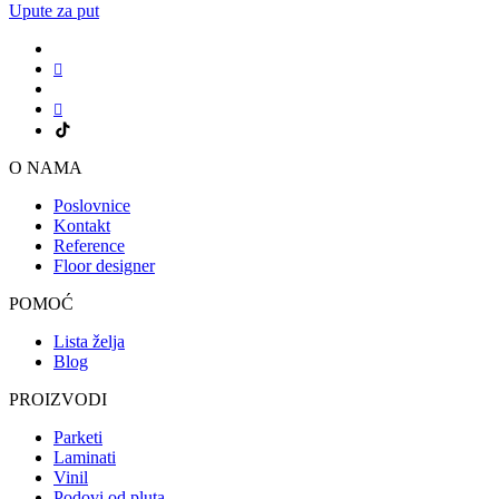
Upute za put
O NAMA
Poslovnice
Kontakt
Reference
Floor designer
POMOĆ
Lista želja
Blog
PROIZVODI
Parketi
Laminati
Vinil
Podovi od pluta