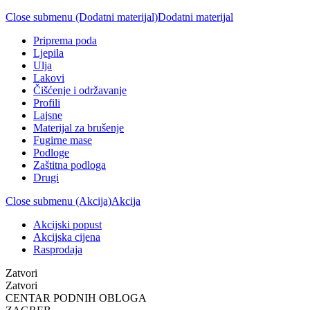
Close submenu (Dodatni materijal)
Dodatni materijal
Priprema poda
Ljepila
Ulja
Lakovi
Čišćenje i održavanje
Profili
Lajsne
Materijal za brušenje
Fugirne mase
Podloge
Zaštitna podloga
Drugi
Close submenu (Akcija)
Akcija
Akcijski popust
Akcijska cijena
Rasprodaja
Zatvori
Zatvori
CENTAR PODNIH OBLOGA