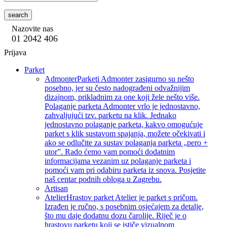
search
Nazovite nas
01 2042 406
Prijava
Parket
Admonter
Parketi Admonter zasigurno su nešto
posebno, jer su često nadograđeni odvažnijim
dizajnom, prikladnim za one koji žele nešto više.
Polaganje parketa Admonter vrlo je jednostavno,
zahvaljujući tzv. parketu na klik. Jednako
jednostavno polaganje parketa, kakvo omogućuje
parket s klik sustavom spajanja, možete očekivati i
ako se odlučite za sustav polaganja parketa „pero +
utor”. Rado ćemo vam pomoći dodatnim
informacijama vezanim uz polaganje parketa i
pomoći vam pri odabiru parketa iz snova. Posjetite
naš centar podnih obloga u Zagrebu.
Artisan
Atelier
Hrastov parket Atelier je parket s pričom.
Izrađen je ručno, s posebnim osjećajem za detalje,
što mu daje dodatnu dozu čarolije. Riječ je o
hrastovu parketu koji se ističe vizualnom