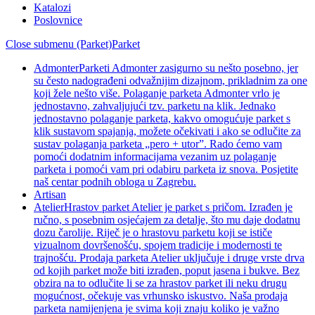
Katalozi
Poslovnice
Close submenu (Parket)
Parket
Admonter
Parketi Admonter zasigurno su nešto posebno, jer
su često nadograđeni odvažnijim dizajnom, prikladnim za one
koji žele nešto više. Polaganje parketa Admonter vrlo je
jednostavno, zahvaljujući tzv. parketu na klik. Jednako
jednostavno polaganje parketa, kakvo omogućuje parket s
klik sustavom spajanja, možete očekivati i ako se odlučite za
sustav polaganja parketa „pero + utor”. Rado ćemo vam
pomoći dodatnim informacijama vezanim uz polaganje
parketa i pomoći vam pri odabiru parketa iz snova. Posjetite
naš centar podnih obloga u Zagrebu.
Artisan
Atelier
Hrastov parket Atelier je parket s pričom. Izrađen je
ručno, s posebnim osjećajem za detalje, što mu daje dodatnu
dozu čarolije. Riječ je o hrastovu parketu koji se ističe
vizualnom dovršenošću, spojem tradicije i modernosti te
trajnošću. Prodaja parketa Atelier uključuje i druge vrste drva
od kojih parket može biti izrađen, poput jasena i bukve. Bez
obzira na to odlučite li se za hrastov parket ili neku drugu
mogućnost, očekuje vas vrhunsko iskustvo. Naša prodaja
parketa namijenjena je svima koji znaju koliko je važno