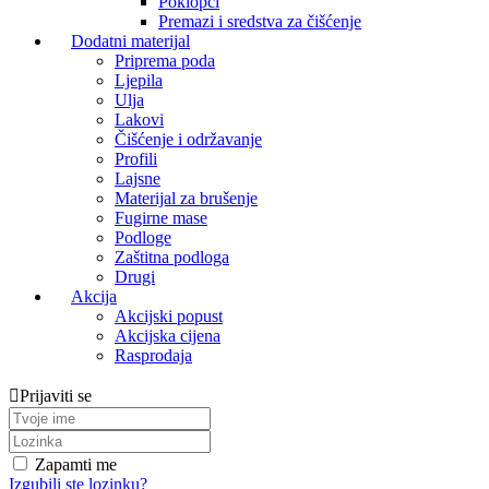
Poklopci
Premazi i sredstva za čišćenje
Dodatni materijal
Priprema poda
Ljepila
Ulja
Lakovi
Čišćenje i održavanje
Profili
Lajsne
Materijal za brušenje
Fugirne mase
Podloge
Zaštitna podloga
Drugi
Akcija
Akcijski popust
Akcijska cijena
Rasprodaja
Prijaviti se
Zapamti me
Izgubili ste lozinku?