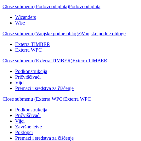
Close submenu (Podovi od pluta)
Podovi od pluta
Wicanders
Wise
Close submenu (Vanjske podne obloge)
Vanjske podne obloge
Exterra TIMBER
Exterra WPC
Close submenu (Exterra TIMBER)
Exterra TIMBER
Podkonstrukcija
Pričvrščivaći
Vijci
Premazi i sredstva za čišćenje
Close submenu (Exterra WPC)
Exterra WPC
Podkonstrukcija
Pričvrščivaći
Vijci
Završne letve
Poklopci
Premazi i sredstva za čišćenje