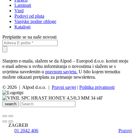
Laminati
Vinil
Podovi od pluta
Vanjske podne obloge
Katalogi
Pretplatite se na naše novosti
Slanjem e-maila, slažem se da Alpod – Europod d.o.o. koristi moju
e-mail adresu u svrhu informiranja o novostima i slažem se s
uvjetima navedenim u
pravnom savjetu.
U bilo kojem trenutku
možete otkazati pretplatu za primanje newslettera.
© 2026 | Alpod d.o.o. |
Pravni savjet
|
Politika privatnosti
search
ZAGREB
01 2042 406
Pozovi