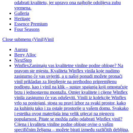
odabrati kvalitetu, jer upravo ona najbolje odolijeva zubu
vremena.
Galleria
Heritage
Essence Premium
Four Seasons
Close submenu (Vinil)
Vinil
Aurora
Berry Alloc
NextStep
Winflex
Zanimaju vas kvalitetne vinilne podne obloge? Na
pravom ste mjestu. Kvaliteta Winflex vinila koje nudimo
zasigurno će vas uvjeriti, a u našoj ponudi možete pronaći
vinil prikladan za lijepljenje na prethodno pripremljenu
podlogu, kao i vinil na klik – sustav spajanja koji omogućuje
brzu i jednostavnu montažu. Omjer kvalitete i cijene Winflex
vinila zasigurno će vas oduševiti. Vinili iz kolekcije Winflex
vrlo su postojani, stoga su pravi izbor za svaki prostor, kako
za kuhinju tako i za ostale prostorije u vašem domu. Svakako
i estetika ovog materijala ima velik utjecaj na njegovu
popularnost. Pitate se možda zašto odabrati Winflex vinil?
Cijena i kvaliteta vinilne podne obloge ovise o vašim
specifičnim željama – možete birati između različitih debljina,