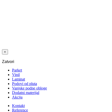
CM ZLATNI
Posljednji paketi
PROF STEP
25X20 MM
SAMOLEP 90
CM ZLATNI
×
Zatvori
Parket
Vinil
Laminat
Podovi od pluta
Vanjske podne obloge
Dodatni materijal
Akcija
Kontakt
Reference