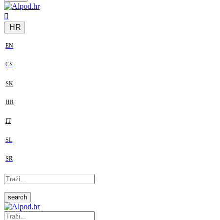
HR
EN
CS
SK
HR
IT
SL
SR
search