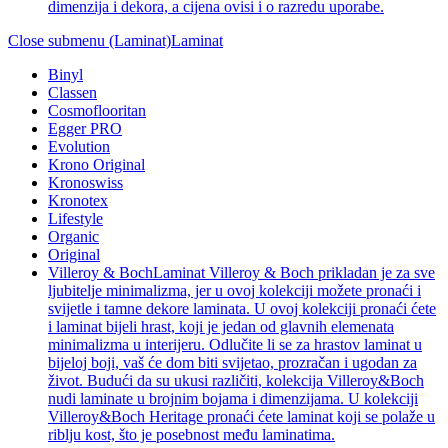
dimenzija i dekora, a cijena ovisi i o razredu uporabe.
Close submenu (Laminat)
Laminat
Binyl
Classen
Cosmoflooritan
Egger PRO
Evolution
Krono Original
Kronoswiss
Kronotex
Lifestyle
Organic
Original
Villeroy & Boch
Laminat Villeroy & Boch prikladan je za sve
ljubitelje minimalizma, jer u ovoj kolekciji možete pronaći i
svijetle i tamne dekore laminata. U ovoj kolekciji pronaći ćete
i laminat bijeli hrast, koji je jedan od glavnih elemenata
minimalizma u interijeru. Odlučite li se za hrastov laminat u
bijeloj boji, vaš će dom biti svijetao, prozračan i ugodan za
život. Budući da su ukusi različiti, kolekcija Villeroy&Boch
nudi laminate u brojnim bojama i dimenzijama. U kolekciji
Villeroy&Boch Heritage pronaći ćete laminat koji se polaže u
riblju kost, što je posebnost među laminatima.