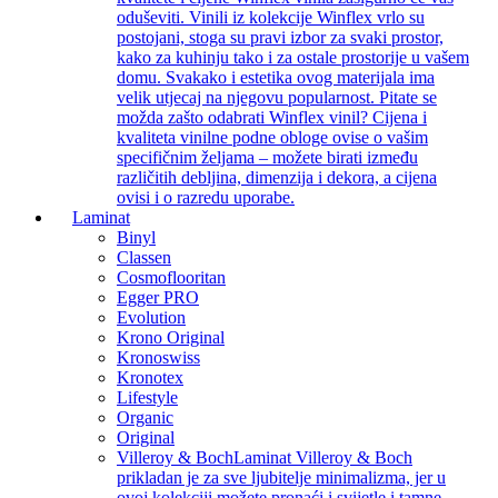
oduševiti. Vinili iz kolekcije Winflex vrlo su
postojani, stoga su pravi izbor za svaki prostor,
kako za kuhinju tako i za ostale prostorije u vašem
domu. Svakako i estetika ovog materijala ima
velik utjecaj na njegovu popularnost. Pitate se
možda zašto odabrati Winflex vinil? Cijena i
kvaliteta vinilne podne obloge ovise o vašim
specifičnim željama – možete birati između
različitih debljina, dimenzija i dekora, a cijena
ovisi i o razredu uporabe.
Laminat
Binyl
Classen
Cosmoflooritan
Egger PRO
Evolution
Krono Original
Kronoswiss
Kronotex
Lifestyle
Organic
Original
Villeroy & Boch
Laminat Villeroy & Boch
prikladan je za sve ljubitelje minimalizma, jer u
ovoj kolekciji možete pronaći i svijetle i tamne