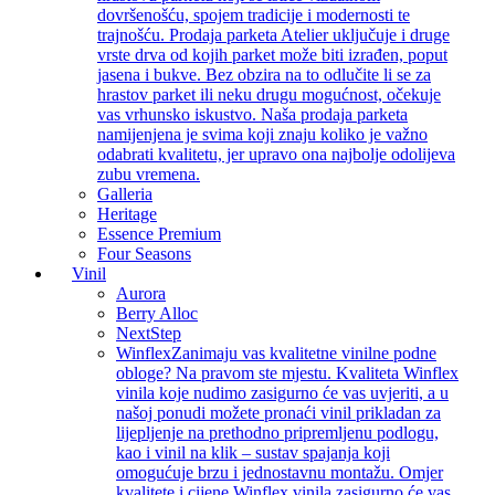
dovršenošću, spojem tradicije i modernosti te
trajnošću. Prodaja parketa Atelier uključuje i druge
vrste drva od kojih parket može biti izrađen, poput
jasena i bukve. Bez obzira na to odlučite li se za
hrastov parket ili neku drugu mogućnost, očekuje
vas vrhunsko iskustvo. Naša prodaja parketa
namijenjena je svima koji znaju koliko je važno
odabrati kvalitetu, jer upravo ona najbolje odolijeva
zubu vremena.
Galleria
Heritage
Essence Premium
Four Seasons
Vinil
Aurora
Berry Alloc
NextStep
Winflex
Zanimaju vas kvalitetne vinilne podne
obloge? Na pravom ste mjestu. Kvaliteta Winflex
vinila koje nudimo zasigurno će vas uvjeriti, a u
našoj ponudi možete pronaći vinil prikladan za
lijepljenje na prethodno pripremljenu podlogu,
kao i vinil na klik – sustav spajanja koji
omogućuje brzu i jednostavnu montažu. Omjer
kvalitete i cijene Winflex vinila zasigurno će vas