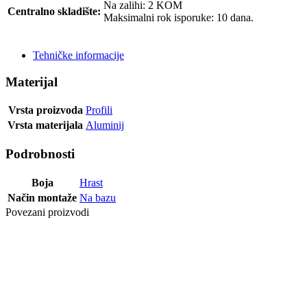
Na zalihi: 2 KOM
Centralno skladište:
Maksimalni rok isporuke: 10 dana.
POŠALJI UPIT
Tehničke informacije
Materijal
Vrsta proizvoda
Profili
Vrsta materijala
Aluminij
Podrobnosti
Boja
Hrast
Način montaže
Na bazu
Povezani proizvodi
Posljednji paketi
PROFIL NIV