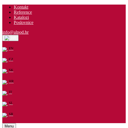
Kontakt
Reference
Katalozi
Poslovnice
info@alpod.hr
HR
EN
CZ
SK
HR
IT
SL
SR
Menu