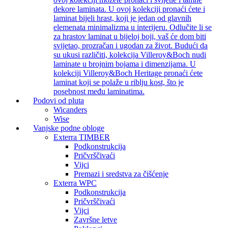
dekore laminata. U ovoj kolekciji pronaći ćete i
laminat bijeli hrast, koji je jedan od glavnih
elemenata minimalizma u interijeru. Odlučite li se
za hrastov laminat u bijeloj boji, vaš će dom biti
svijetao, prozračan i ugodan za život. Budući da
su ukusi različiti, kolekcija Villeroy&Boch nudi
laminate u brojnim bojama i dimenzijama. U
kolekciji Villeroy&Boch Heritage pronaći ćete
laminat koji se polaže u riblju kost, što je
posebnost među laminatima.
Podovi od pluta
Wicanders
Wise
Vanjske podne obloge
Exterra TIMBER
Podkonstrukcija
Pričvrščivaći
Vijci
Premazi i sredstva za čišćenje
Exterra WPC
Podkonstrukcija
Pričvrščivaći
Vijci
Završne letve