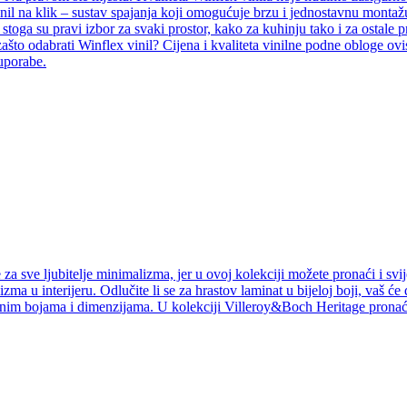
inil na klik – sustav spajanja koji omogućuje brzu i jednostavnu montažu
i, stoga su pravi izbor za svaki prostor, kako za kuhinju tako i za ostal
ašto odabrati Winflex vinil? Cijena i kvaliteta vinilne podne obloge ovi
 uporabe.
a sve ljubitelje minimalizma, jer u ovoj kolekciji možete pronaći i svij
izma u interijeru. Odlučite li se za hrastov laminat u bijeloj boji, vaš ć
jnim bojama i dimenzijama. U kolekciji Villeroy&Boch Heritage pronaći 