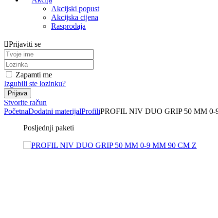
Akcijski popust
Akcijska cijena
Rasprodaja
Prijaviti se
Zapamti me
Izgubili ste lozinku?
Stvorite račun
Početna
Dodatni materijal
Profili
PROFIL NIV DUO GRIP 50 MM 0-
Posljednji paketi