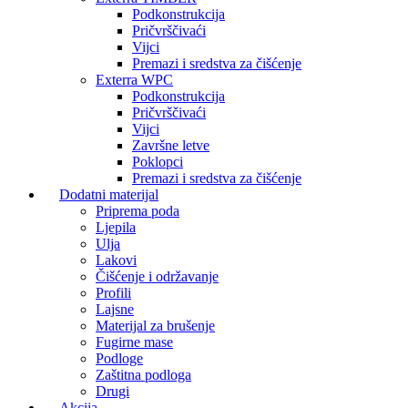
Podkonstrukcija
Pričvrščivaći
Vijci
Premazi i sredstva za čišćenje
Exterra WPC
Podkonstrukcija
Pričvrščivaći
Vijci
Završne letve
Poklopci
Premazi i sredstva za čišćenje
Dodatni materijal
Priprema poda
Ljepila
Ulja
Lakovi
Čišćenje i održavanje
Profili
Lajsne
Materijal za brušenje
Fugirne mase
Podloge
Zaštitna podloga
Drugi
Akcija