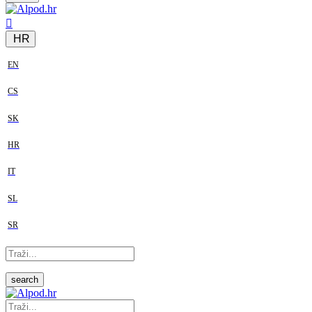
HR
EN
CS
SK
HR
IT
SL
SR
search