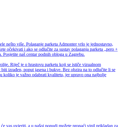
ele nešto više. Polaganje parketa Admonter vrlo je jednostavno,
te očekivati i ako se odlučite za sustav polaganja parketa „pero +
 Posjetite naš centar podnih obloga u Zagrebu.
lije. Riječ je o hrastovu parketu koji se ističe vizualnom
biti izrađen, poput jasena i bukve. Bez obzira na to odlučite li se
 koliko je važno odabrati kvalitetu, jer upravo ona najbolje
e vas uvjeriti, a u našoj ponudi možete pronaći vinil prikladan za