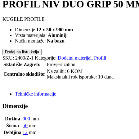
PROFIL NIV DUO GRIP 50 M
KUGELE PROFILE
Dimenzije
12 x 50 x 900 mm
Vrsta materijala:
Aluminij
Način montaže:
Na bazu
Dodaj na listu želja
SKU:
2400/Z-1
Kategorije:
Dodatni materijal
,
Profili
Skladište Zagreb:
Provjeri zalihu
Na zalihi: 6 KOM
Centralno skladište:
Maksimalni rok isporuke: 10 dana.
POŠALJI UPIT
Tehničke informacije
Dimenzije
Dužina
900
mm
Širina
50
mm
Debljina
12
mm