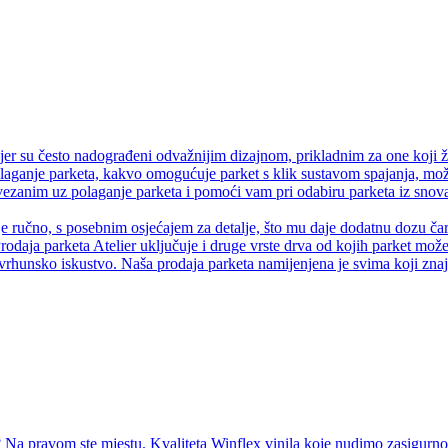
er su često nadograđeni odvažnijim dizajnom, prikladnim za one koji ž
olaganje parketa, kakvo omogućuje parket s klik sustavom spajanja, može
anim uz polaganje parketa i pomoći vam pri odabiru parketa iz snova.
je ručno, s posebnim osjećajem za detalje, što mu daje dodatnu dozu čaro
rodaja parketa Atelier uključuje i druge vrste drva od kojih parket može 
vrhunsko iskustvo. Naša prodaja parketa namijenjena je svima koji znaju
Na pravom ste mjestu. Kvaliteta Winflex vinila koje nudimo zasigurno ć