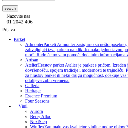
search
Nazovite nas
01 2042 406
Prijava
Parket
Admonter
Parketi Admonter zasigurno su nešto posebno, j
zahvaljujući tzv. parketu na klik. Jednako jednostavno p
utor”. Rado ćemo vam pomoći dodatnim informacijama vez
Artisan
Atelier
Hrastov parket Atelier je parket s pričom. Izrađen 
dovršenošću, spojem tradicije i modernosti te trajnošću. P
za hrastov parket ili neku drugu mogućnost, očekuje vas 
odolijeva zubu vremena.
Galleria
Heritage
Essence Premium
Four Seasons
Vinil
Aurora
Berry Alloc
NextStep
Winflex
Zanimaju vas kvalitetne vinilne podne obloge? 