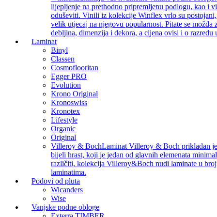
lijepljenje na prethodno pripremljenu podlogu, kao i v
oduševiti. Vinili iz kolekcije Winflex vrlo su postojan
velik utjecaj na njegovu popularnost. Pitate se možda z
debljina, dimenzija i dekora, a cijena ovisi i o razredu
Laminat
Binyl
Classen
Cosmoflooritan
Egger PRO
Evolution
Krono Original
Kronoswiss
Kronotex
Lifestyle
Organic
Original
Villeroy & Boch
Laminat Villeroy & Boch prikladan je z
bijeli hrast, koji je jedan od glavnih elemenata minimal
različiti, kolekcija Villeroy&Boch nudi laminate u bro
laminatima.
Podovi od pluta
Wicanders
Wise
Vanjske podne obloge
Exterra TIMBER