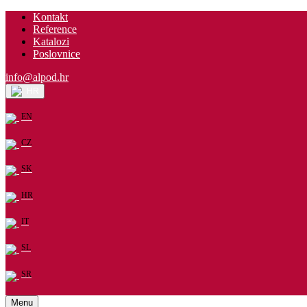
Kontakt
Reference
Katalozi
Poslovnice
info@alpod.hr
HR
EN
CZ
SK
HR
IT
SL
SR
Menu