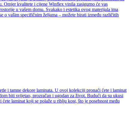
. Omjer kvalitete i cijene Winflex vinila zasigurno će vas
e prostorije u vašem domu. Svakako i estetika ovog materijala ima
se o vašim specifičnim željama – možete birati između različitih
etle i tamne dekore laminata. U ovoj kolekciji pronaći ćete i laminat
e dom biti svijetao, prozračan i ugodan za život. Budući da su ukusi
ćete laminat koji se polaže u riblju kost, što je posebnost među