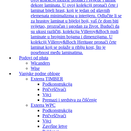
dekore laminata. U ovoj kolekciji pronaći ćete i
laminat bijeli hrast, koji je jedan od glavnih
elemenata minimalizma u interijeru. Odlučite li se
za hrastov laminat u bijeloj boji, vaš će dom biti
svijetao, prozračan i ugodan za život. Budući da
su ukusi različiti, kolekcija Villeroy&Boch nudi
laminate u brojnim bojama i dimenzijama. U
kolekciji Villeroy&Boch Heritage pronaći ćete
laminat koji se polaže u riblju kost, što je
posebnost među laminatima.
Podovi od pluta
Wicanders
Wise
Vanjske podne obloge
Exterra TIMBER
Podkonstrukcija
Pričvrščivaći
Vijci
Premazi i sredstva za čišćenje
Exterra WPC
Podkonstrukcija
Pričvrščivaći
Vijci
Završne letve