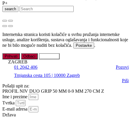
search
Internetska stranica koristi kolačiće u svrhu pružanja internetske
usluge, analize korištenja, sustava oglašavanja i funkcionalnosti koje
ne bi bilo moguće nuditi bez kolačića.
.
Postavke
Prihvati
Odbaci
Postavke
ZAGREB
01 2042 406
Pozovi
Trnjanska cesta 105 | 10000 Zagreb
Piši
Pošalji upit za:
PROFIL NIV DUO GRIP 50 MM 0-9 MM 270 CM Z
Ime i prezime
Tvrtka
E-mail adresa
Država