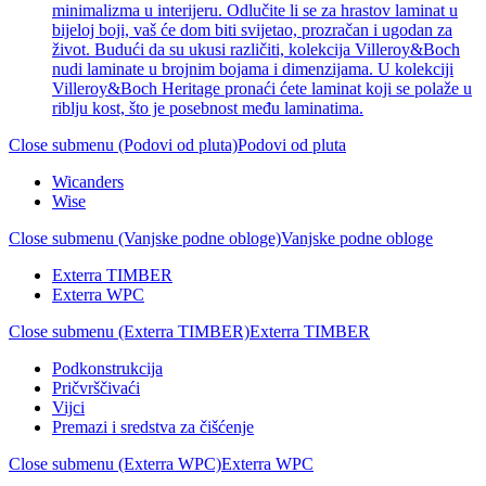
minimalizma u interijeru. Odlučite li se za hrastov laminat u
bijeloj boji, vaš će dom biti svijetao, prozračan i ugodan za
život. Budući da su ukusi različiti, kolekcija Villeroy&Boch
nudi laminate u brojnim bojama i dimenzijama. U kolekciji
Villeroy&Boch Heritage pronaći ćete laminat koji se polaže u
riblju kost, što je posebnost među laminatima.
Close submenu (Podovi od pluta)
Podovi od pluta
Wicanders
Wise
Close submenu (Vanjske podne obloge)
Vanjske podne obloge
Exterra TIMBER
Exterra WPC
Close submenu (Exterra TIMBER)
Exterra TIMBER
Podkonstrukcija
Pričvrščivaći
Vijci
Premazi i sredstva za čišćenje
Close submenu (Exterra WPC)
Exterra WPC