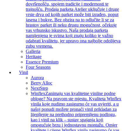
dovršenošću, spojem tradicije i modernosti te
trajnošću. Prodaja parketa Atelier uključuje i druge
vrste drva od kojih parket može biti izrađen, poput
jasena i bukve. Bez obzira na to odlučite li se za
hrastov parket ili neku drugu mogućnost, očekuje
vas vrhunsko iskustvo. Naša prodaja parketa
namijenjena je svima koji znaju koliko je važno
odabrati kvalitetu, jer upravo ona najbolje odolijeva
zubu vremena.
Galleria
Heritage
Essence Premium
Four Seasons
Vinil
Aurora
Berry Alloc
NextStep
Winflex
Zanimaju vas kvalitetne vinilne podne
obloge? Na pravom ste mjestu. Kvaliteta Winflex
vinila koje nudimo zasigurno će vas uvjeriti, a u
našoj ponudi možete pronaći vinil prikladan za
lijepljenje na prethodno pripremljenu podlogu,
kao i vinil na klik – sustav spajanja koji
omogućuje brzu i jednostavnu montažu. Omjer
kvalitete i cijene Winflex vinila zasigurno će vas