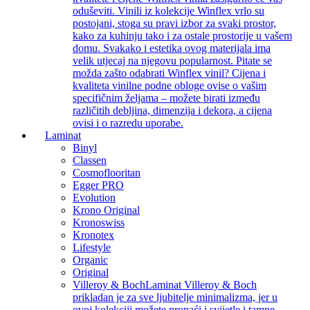
oduševiti. Vinili iz kolekcije Winflex vrlo su
postojani, stoga su pravi izbor za svaki prostor,
kako za kuhinju tako i za ostale prostorije u vašem
domu. Svakako i estetika ovog materijala ima
velik utjecaj na njegovu popularnost. Pitate se
možda zašto odabrati Winflex vinil? Cijena i
kvaliteta vinilne podne obloge ovise o vašim
specifičnim željama – možete birati između
različitih debljina, dimenzija i dekora, a cijena
ovisi i o razredu uporabe.
Laminat
Binyl
Classen
Cosmoflooritan
Egger PRO
Evolution
Krono Original
Kronoswiss
Kronotex
Lifestyle
Organic
Original
Villeroy & Boch
Laminat Villeroy & Boch
prikladan je za sve ljubitelje minimalizma, jer u
ovoj kolekciji možete pronaći i svijetle i tamne