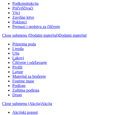
Podkonstrukcija
Pričvrščivaći
Vijci
Završne letve
Poklopci
Premazi i sredstva za čišćenje
Close submenu (Dodatni materijal)
Dodatni materijal
Priprema poda
Ljepila
Ulja
Lakovi
Čišćenje i održavanje
Profili
Lajsne
Materijal za brušenje
Fugirne mase
Podloge
Zaštitna podloga
Drugi
Close submenu (Akcija)
Akcija
Akcijski popust