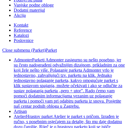
Vanjske podne obloge
Dodatni materijal
Akcija
Kontakt
Reference
Katalozi
Poslovnice
Close submenu (Parket)
Parket
Admonter
Parketi Admonter zasigurno su nešto posebno, jer
su često nadograđeni odvažnijim dizajnom, prikladnim za one
koji žele nešto više. Polaganje parketa Admonter vrlo je
jednostavno, zahvaljujući tzv. parketu na klik. Jednako
jednostavno polaganje parketa, kakvo omogućuje parket s
klik sustavom spajanja, možete očekivati i ako se odlučite za
sustav polaganja parketa „pero + utor”. Rado ćemo vam
pomoći dodatnim informacijama vezanim uz polaganje
parketa i pomoći vam pri odabiru parketa iz snova. Posjetite
naš centar podnih obloga u Zagrebu.
Artisan
Atelier
Hrastov parket Atelier je parket s pričom. Izrađen je
ručno, s posebnim osjećajem za detalje, što mu daje dodatnu
dozu čarolije. Riječ je o hrastovu parketu koji se ističe