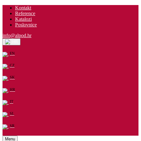
Kontakt
Reference
Katalozi
Poslovnice
info@alpod.hr
HR
EN
CZ
SK
HR
IT
SL
SR
Menu