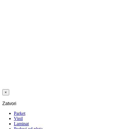
PROF ZAV
TRIO-GRIP
DVODELNI
270 B
Posljednji paketi
PROFIL NIV
DUO GRIP 50
MM 0-9 MM 90
CM B
×
Zatvori
Parket
Vinil
Laminat
Podovi od pluta