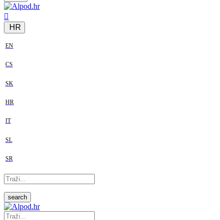
HR
EN
CS
SK
HR
IT
SL
SR
search