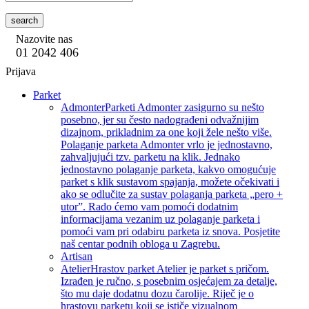
search
Nazovite nas
01 2042 406
Prijava
Parket
Admonter
Parketi Admonter zasigurno su nešto
posebno, jer su često nadograđeni odvažnijim
dizajnom, prikladnim za one koji žele nešto više.
Polaganje parketa Admonter vrlo je jednostavno,
zahvaljujući tzv. parketu na klik. Jednako
jednostavno polaganje parketa, kakvo omogućuje
parket s klik sustavom spajanja, možete očekivati i
ako se odlučite za sustav polaganja parketa „pero +
utor”. Rado ćemo vam pomoći dodatnim
informacijama vezanim uz polaganje parketa i
pomoći vam pri odabiru parketa iz snova. Posjetite
naš centar podnih obloga u Zagrebu.
Artisan
Atelier
Hrastov parket Atelier je parket s pričom.
Izrađen je ručno, s posebnim osjećajem za detalje,
što mu daje dodatnu dozu čarolije. Riječ je o
hrastovu parketu koji se ističe vizualnom