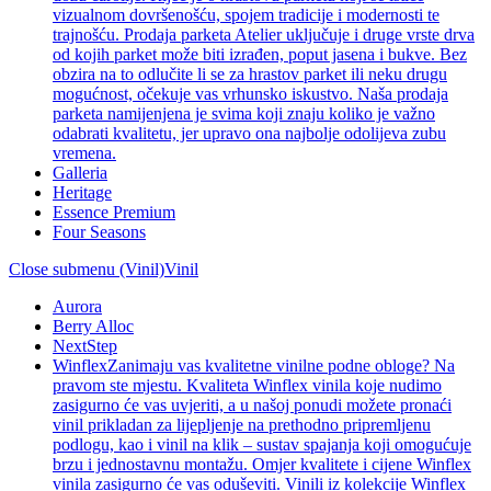
vizualnom dovršenošću, spojem tradicije i modernosti te
trajnošću. Prodaja parketa Atelier uključuje i druge vrste drva
od kojih parket može biti izrađen, poput jasena i bukve. Bez
obzira na to odlučite li se za hrastov parket ili neku drugu
mogućnost, očekuje vas vrhunsko iskustvo. Naša prodaja
parketa namijenjena je svima koji znaju koliko je važno
odabrati kvalitetu, jer upravo ona najbolje odolijeva zubu
vremena.
Galleria
Heritage
Essence Premium
Four Seasons
Close submenu (Vinil)
Vinil
Aurora
Berry Alloc
NextStep
Winflex
Zanimaju vas kvalitetne vinilne podne obloge? Na
pravom ste mjestu. Kvaliteta Winflex vinila koje nudimo
zasigurno će vas uvjeriti, a u našoj ponudi možete pronaći
vinil prikladan za lijepljenje na prethodno pripremljenu
podlogu, kao i vinil na klik – sustav spajanja koji omogućuje
brzu i jednostavnu montažu. Omjer kvalitete i cijene Winflex
vinila zasigurno će vas oduševiti. Vinili iz kolekcije Winflex