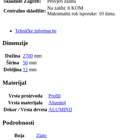
Skladište Zagreb:
Provjeri zalihu
Na zalihi: 6 KOM
Centralno skladište:
Maksimalni rok isporuke: 10 dana.
POŠALJI UPIT
Tehničke informacije
Dimenzije
Dužina
2700
mm
Širina
50
mm
Debljina
12
mm
Materijal
Vrsta proizvoda
Profili
Vrsta materijala
Aluminij
Dekor / Vrsta drveta
ALUMINIJ
Podrobnosti
Boja
Zlato