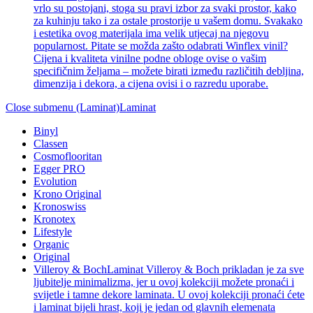
vrlo su postojani, stoga su pravi izbor za svaki prostor, kako
za kuhinju tako i za ostale prostorije u vašem domu. Svakako
i estetika ovog materijala ima velik utjecaj na njegovu
popularnost. Pitate se možda zašto odabrati Winflex vinil?
Cijena i kvaliteta vinilne podne obloge ovise o vašim
specifičnim željama – možete birati između različitih debljina,
dimenzija i dekora, a cijena ovisi i o razredu uporabe.
Close submenu (Laminat)
Laminat
Binyl
Classen
Cosmoflooritan
Egger PRO
Evolution
Krono Original
Kronoswiss
Kronotex
Lifestyle
Organic
Original
Villeroy & Boch
Laminat Villeroy & Boch prikladan je za sve
ljubitelje minimalizma, jer u ovoj kolekciji možete pronaći i
svijetle i tamne dekore laminata. U ovoj kolekciji pronaći ćete
i laminat bijeli hrast, koji je jedan od glavnih elemenata