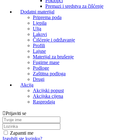
Poklopci
Premazi i sredstva za čišćenje
Dodatni materijal
Priprema poda
Ljepila
Ulja
Lakovi
Čišćenje i održavanje
Profili
Lajsne
Materijal za brušenje
Fugirne mase
Podloge
Zaštitna podloga
Drugi
Akcija
Akcijski popust
Akcijska cijena
Rasprodaja
Prijaviti se
Zapamti me
Izgubili ste lozinku?