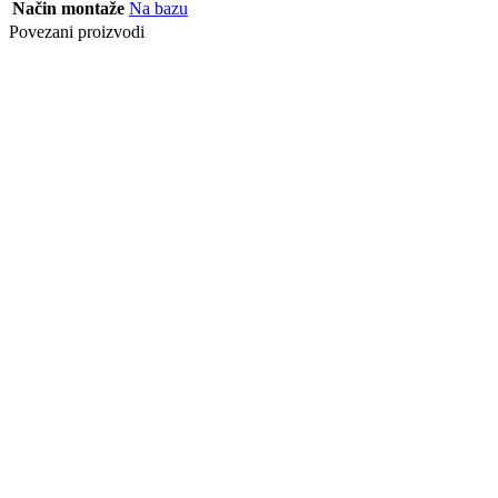
Način montaže
Na bazu
Povezani proizvodi
Posljednji paketi
PROFIL PREH
FLEXIBILNI
20 MM 270 CM
ZLATNI
Posljednji paketi
PROFIL BAZA
T-FLEX 6-11
MM 200 CM
Posljednji paketi