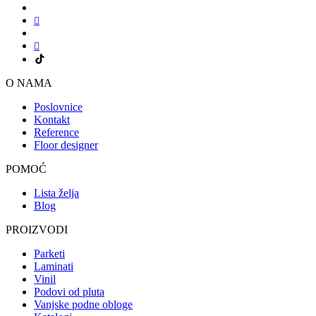
O NAMA
Poslovnice
Kontakt
Reference
Floor designer
POMOĆ
Lista želja
Blog
PROIZVODI
Parketi
Laminati
Vinil
Podovi od pluta
Vanjske podne obloge