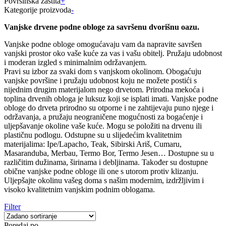
Površinska zaštita
+
Kategorije proizvoda
-
Vanjske drvene podne obloge za savršenu dvorišnu oazu.
Vanjske podne obloge omogućavaju vam da napravite savršen
vanjski prostor oko vaše kuće za vas i vašu obitelj. Pružaju udobnost
i moderan izgled s minimalnim održavanjem.
Pravi su izbor za svaki dom s vanjskom okolinom. Obogaćuju
vanjske površine i pružaju udobnost koju ne možete postići s
nijednim drugim materijalom nego drvetom. Prirodna mekoća i
toplina drvenih obloga je luksuz koji se isplati imati. Vanjske podne
obloge do drveta prirodno su otporne i ne zahtijevaju puno njege i
održavanja, a pružaju neograničene mogućnosti za bogaćenje i
uljepšavanje okoline vaše kuće. Mogu se položiti na drvenu ili
plastičnu podlogu. Odstupne su u slijedećim kvalitetnim
materijalima: Ipe/Lapacho, Teak, Sibirski Ariš, Cumaru,
Masaranduba, Merbau, Termo Bor, Termo Jesen… Dostupne su u
različitim dužinama, širinama i debljinama. Također su dostupne
obične vanjske podne obloge ili one s utorom protiv klizanju.
Uljepšajte okolinu vašeg doma s našim modernim, izdržljivim i
visoko kvalitetnim vanjskim podnim oblogama.
Filter
Poredaj po