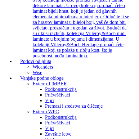
dekore laminata. U ovoj kolekciji pronaći ćete i
laminat bijeli hrast, koji je jedan od glavnih
elemenata minimalizma u interijeru. Odlučite li se
za hrastov laminat u bijeloj boji, vaš će dom biti
svijetao, prozračan i ugodan za život. Budući da
su ukusi različiti, kolekcija Villeroy&Boch nudi
laminate u brojnim bojama i dimenzijama. U
kolekciji Villeroy&Boch Heritage pronaći ćete
laminat koji se polaže u riblju kost, što je
posebnost među laminatima.
Podovi od pluta
Wicanders
Wise
Vanjske podne obloge
Exterra TIMBER
Podkonstrukcija
Pričvrščivaći
Vijci
Premazi i sredstva za čišćenje
Exterra WPC
Podkonstrukcija
Pričvrščivaći
Vijci
Završne letve