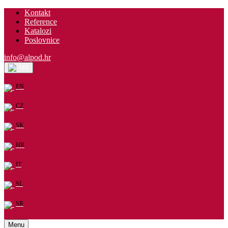
Kontakt
Reference
Katalozi
Poslovnice
info@alpod.hr
HR
EN
CZ
SK
HR
IT
SL
SR
Menu