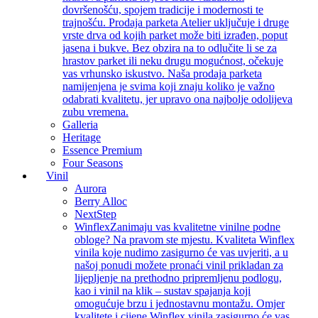
dovršenošću, spojem tradicije i modernosti te
trajnošću. Prodaja parketa Atelier uključuje i druge
vrste drva od kojih parket može biti izrađen, poput
jasena i bukve. Bez obzira na to odlučite li se za
hrastov parket ili neku drugu mogućnost, očekuje
vas vrhunsko iskustvo. Naša prodaja parketa
namijenjena je svima koji znaju koliko je važno
odabrati kvalitetu, jer upravo ona najbolje odolijeva
zubu vremena.
Galleria
Heritage
Essence Premium
Four Seasons
Vinil
Aurora
Berry Alloc
NextStep
Winflex
Zanimaju vas kvalitetne vinilne podne
obloge? Na pravom ste mjestu. Kvaliteta Winflex
vinila koje nudimo zasigurno će vas uvjeriti, a u
našoj ponudi možete pronaći vinil prikladan za
lijepljenje na prethodno pripremljenu podlogu,
kao i vinil na klik – sustav spajanja koji
omogućuje brzu i jednostavnu montažu. Omjer
kvalitete i cijene Winflex vinila zasigurno će vas