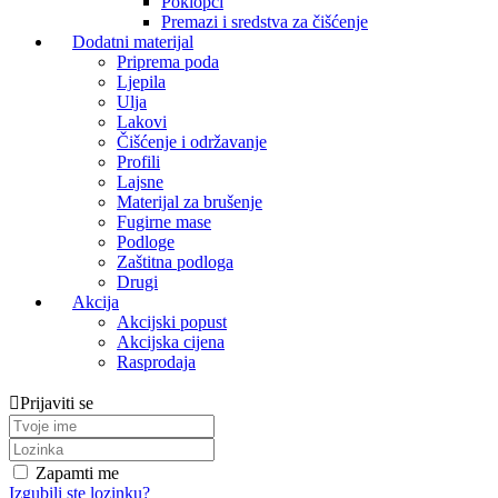
Poklopci
Premazi i sredstva za čišćenje
Dodatni materijal
Priprema poda
Ljepila
Ulja
Lakovi
Čišćenje i održavanje
Profili
Lajsne
Materijal za brušenje
Fugirne mase
Podloge
Zaštitna podloga
Drugi
Akcija
Akcijski popust
Akcijska cijena
Rasprodaja
Prijaviti se
Zapamti me
Izgubili ste lozinku?