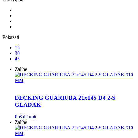
Pokazati
15
30
45
Zalihe
DECKING GUARIUBA 21x145 D4 2-S
GLADAK
Pošalji upit
Zalihe