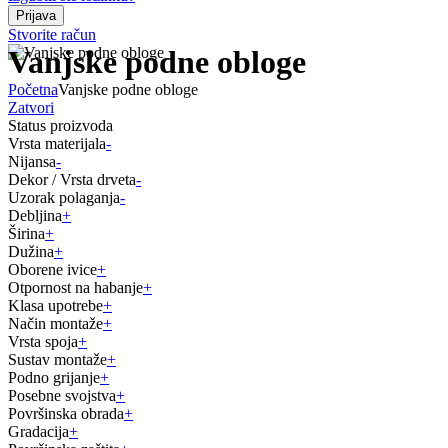
Stvorite račun
Vanjske podne obloge
Početna
Vanjske podne obloge
Zatvori
Status proizvoda
Vrsta materijala
-
Nijansa
-
Dekor / Vrsta drveta
-
Uzorak polaganja
-
Debljina
+
Širina
+
Dužina
+
Oborene ivice
+
Otpornost na habanje
+
Klasa upotrebe
+
Način montaže
+
Vrsta spoja
+
Sustav montaže
+
Podno grijanje
+
Posebne svojstva
+
Površinska obrada
+
Gradacija
+