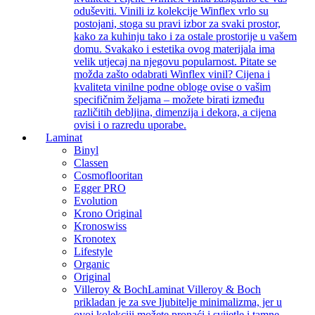
oduševiti. Vinili iz kolekcije Winflex vrlo su
postojani, stoga su pravi izbor za svaki prostor,
kako za kuhinju tako i za ostale prostorije u vašem
domu. Svakako i estetika ovog materijala ima
velik utjecaj na njegovu popularnost. Pitate se
možda zašto odabrati Winflex vinil? Cijena i
kvaliteta vinilne podne obloge ovise o vašim
specifičnim željama – možete birati između
različitih debljina, dimenzija i dekora, a cijena
ovisi i o razredu uporabe.
Laminat
Binyl
Classen
Cosmoflooritan
Egger PRO
Evolution
Krono Original
Kronoswiss
Kronotex
Lifestyle
Organic
Original
Villeroy & Boch
Laminat Villeroy & Boch
prikladan je za sve ljubitelje minimalizma, jer u
ovoj kolekciji možete pronaći i svijetle i tamne