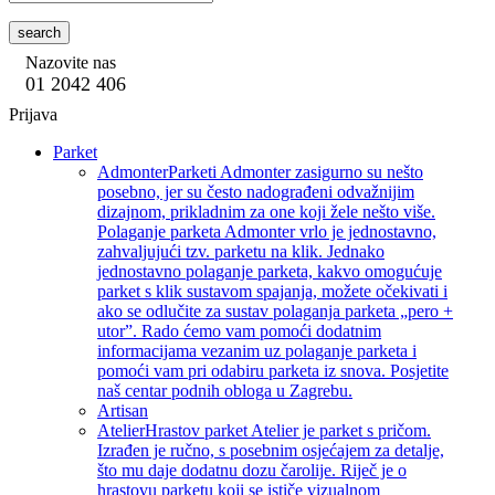
search
Nazovite nas
01 2042 406
Prijava
Parket
Admonter
Parketi Admonter zasigurno su nešto
posebno, jer su često nadograđeni odvažnijim
dizajnom, prikladnim za one koji žele nešto više.
Polaganje parketa Admonter vrlo je jednostavno,
zahvaljujući tzv. parketu na klik. Jednako
jednostavno polaganje parketa, kakvo omogućuje
parket s klik sustavom spajanja, možete očekivati i
ako se odlučite za sustav polaganja parketa „pero +
utor”. Rado ćemo vam pomoći dodatnim
informacijama vezanim uz polaganje parketa i
pomoći vam pri odabiru parketa iz snova. Posjetite
naš centar podnih obloga u Zagrebu.
Artisan
Atelier
Hrastov parket Atelier je parket s pričom.
Izrađen je ručno, s posebnim osjećajem za detalje,
što mu daje dodatnu dozu čarolije. Riječ je o
hrastovu parketu koji se ističe vizualnom