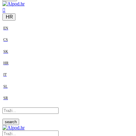
HR
EN
CS
SK
HR
IT
SL
SR
search